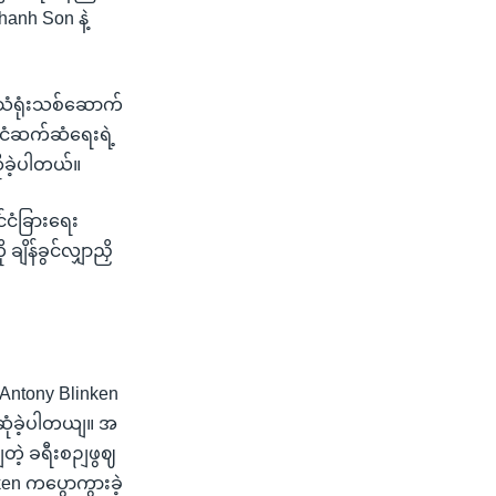
anh Son နဲ့
်သံရုံးသစ်ဆောက်
င်ငံဆက်ဆံရေးရဲ့
ုခဲ့ပါတယ်။
်ငံခြားရေး
ချိန်ခွင်လျှာညှိ
 Antony Blinken
ေ့ဆုံခဲ့ပါတယျ။ အ
ျတဲ့ ခရီးစဉျဖွဈ
nken ကပွောကွားခဲ့