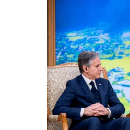
သုတပဒေသာ အင်္ဂလိပ်စာ
အ
ညွန်း
စာမျက်နှာ
သို့
ကျော်
ကြည့်
ရန်
ရှာဖွေ
ရန်
နေရာ
သို့
ကျော်
ရန်