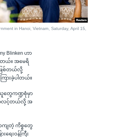
nment in Hanoi, Vietnam, Saturday, April 15,
tony Blinken ဟာ
ခဲ့ပါတယ်။ အမေရိ
ဖြစ်တယ်လို့
ောကြားခဲ့ပါတယ်။
်သူတွေကဏ္ဍစုံမှာ
ော်လင့်တယ်လို့ အ
ိကကျတဲ့ ကိစ္စတွေ
ြားရေးဝန်ကြီး