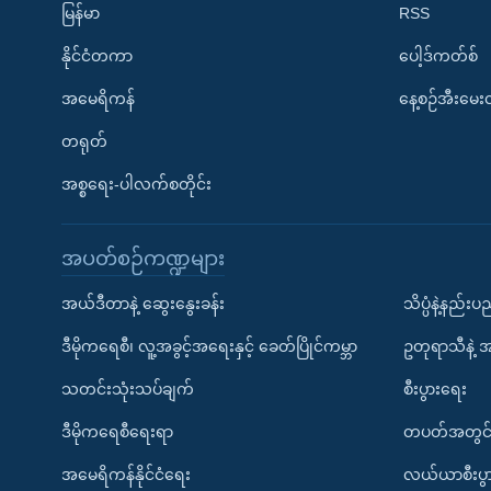
မြန်မာ
RSS
နိုင်ငံတကာ
ပေါ့ဒ်ကတ်စ်
အမေရိကန်
နေ့စဉ်အီးမေ
တရုတ်
အစ္စရေး-ပါလက်စတိုင်း
အပတ်စဉ်ကဏ္ဍများ
အယ်ဒီတာနဲ့ ဆွေးနွေးခန်း
သိပ္ပံနဲ့နည်း
ဒီမိုကရေစီ၊ လူ့အခွင့်အရေးနှင့် ခေတ်ပြိုင်ကမ္ဘာ
ဥတုရာသီနဲ့ 
သတင်းသုံးသပ်ချက်
စီးပွားရေး
ဒီမိုကရေစီရေးရာ
တပတ်အတွင်
အမေရိကန်နိုင်ငံရေး
လယ်ယာစီးပွ