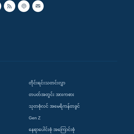
တိုင်းရင်းသတင်းလွှာ
တပတ်အတွင်း အားကစား
သုတစုံလင် အမေရိကန်တခွင်
Gen Z
နေရာပေါင်းစုံ အကြောင်းစုံ