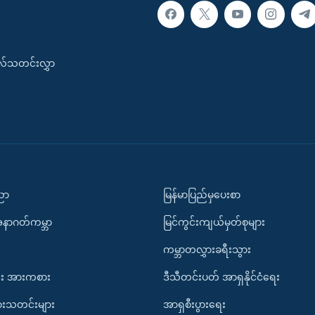
းလ်သတင်းလွှာ
ပညာ
မြန်မာပြည်မှပေးစာ
အနာဂတ်ကမ္ဘာ
မြင်ကွင်းကျယ်မှတ်စုများ
ကမ္ဘာတလွှားခရီးသွား
း အားကစား
ဒီသီတင်းပတ် အာရှနိုင်ငံရေး
ားသတင်းများ
အာရှစီးပွားရေး