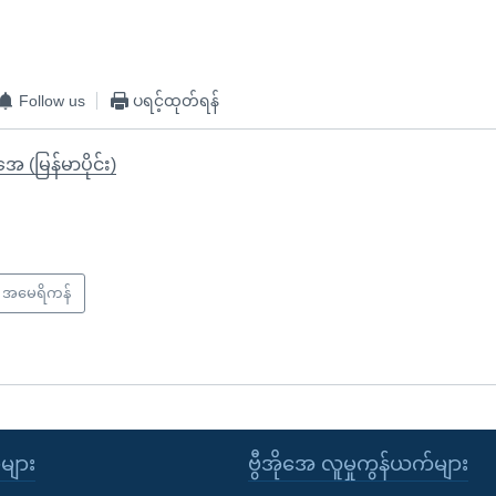
Follow us
ပရင့်ထုတ်ရန်
ုအေ (မြန်မာပိုင်း)
အမေရိကန်
ုများ
ဗွီအိုအေ လူမှုကွန်ယက်များ