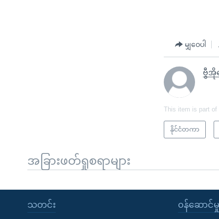
မျှဝေပါ
ဗွီအိ
This item is part of
နိုင်ငံတကာ
အခြားဖတ်ရှုစရာများ
သတင်း
၀န်ဆောင်မှ