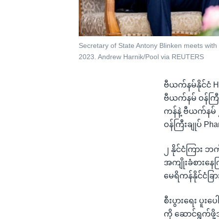
Secretary of State Antony Blinken meets with
2023. Andrew Harnik/Pool via REUTERS
ဗီယက်နမ်နိုင်ငံ
ဗီယက်နမ် ဝန်ကြီးခ
ကန်နဲ့ ဗီယက်နမ် 
ဝန်ကြီးချုပ် Pha
၂ နိုင်ငံကြား ဘ
အကျိုးခံစားနေကြရ
မေရိကန်နိုင်ငံ
စီးပွားရေး ပူးပေ
ကို ဆောင်ရွက်ဖိ