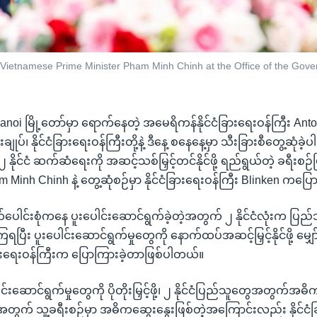
 Vietnamese Prime Minister Pham Minh Chinh at the Office of the Gover
 Hanoi မြို့တော်မှာ ရောက်နေတဲ့ အမေရိကန်နိုင်ငံခြားရေးဝန်ကြီး An
ျုပ်၊ နိုင်ငံခြားရေးဝန်ကြီးတို့နဲ့ ဒီနေ့ စနေနေ့မှာ သီးခြားစီတွေ့ဆုံ
၂ နိုင်ငံ ဆက်ဆံရေးကို အဆင့်သစ်မြှင့်တင်နိုင်ဖို့ ရည်ရွယ်တဲ့ ခရီးစဉ်
m Minh Chinh နဲ့ တွေ့ဆုံစဉ်မှာ နိုင်ငံခြားရေးဝန်ကြီး Blinken ကပြ
က်ပေါင်းစုံကနေ ပူးပေါင်းဆောင်ရွက်ခဲ့တဲ့အတွက် ၂ နိုင်ငံလုံးက ပြည
ပြီး ပူးပေါင်းဆောင်ရွက်မှုတွေကို နောက်ထပ်အဆင့်မြှင့်နိုင်ဖို့ မျှ
ခြားရေးဝန်ကြီးက ပြောကြားခဲ့တာဖြစ်ပါတယ်။
ါင်းဆောင်ရွက်မှုတွေကို ပိုတိုးမြှင့်ဖို့၊ ၂ နိုင်ငံပြည်သူတွေအတွက်အဓ
ု့အတွက် သူ့ခရီးစဉ်မှာ အဓိကဆွေးနွေးဖြစ်တဲ့အကြောင်းလည်း နိုင်ငံခ