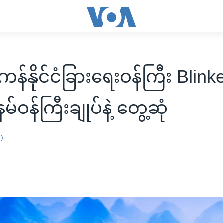
်နိုင်ငံခြားရေးဝန်ကြီး Blink
်ဝန်ကြီးချုပ်နဲ့ တွေ့ဆုံ
း)