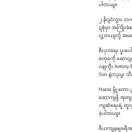
ပါတယျ။
၂ နိုငျငံကွား 
ဍစုံမှာ အကြိုးခ
ငျ့တယျလို့ အမရ
စီးပှားရေး ပူးပေ
စတှကေို ဆောငျရ
ဝနျကွီး Antony
Son နဲ့လညျး သီး
Hanoi မွို့တေ
ဆောကျဖို့ အုတျ
ကျဆံရေးရဲ့ ထူ
ခဲ့ပါတယျ။
ဗီယကျနမျခရီးစဉ