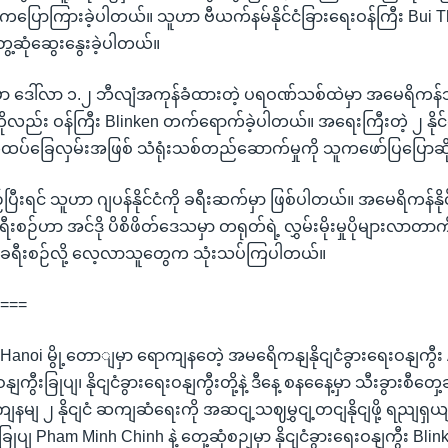
ကပြောကြားခဲ့ပါတယ်။ သူဟာ ဗီယက်နမ်နိုင်ငံခြားရေးဝန်ကြီး Bui Th
ေ့ဆုံဆွေးနွေးခဲ့ပါတယ်။
်မှာ ဒေါ်လာ ၁.၂ ဘီလျံအကုန်ခံထားတဲ့ ပရဝဏ်သစ်ထဲမှာ အမေရိကန
ပွဲကိုလည်း ဝန်ကြီး Blinken တက်ရောက်ခဲ့ပါတယ်။ အရေးကြီးတဲ့ ၂ နို
်ထပ်ခြေလှမ်းအဖြစ် သံရုံးသစ်တည်ဆောက်မှုကို သူကဖော်ပြပြောဆိ
ပြီးရင် သူဟာ ဂျပန်နိုင်ငံကို ခရီးဆက်မှာ ဖြစ်ပါတယ်။ အမေရိကန်နိုင
ီးစဉ်ဟာ အင်ဒို ပိစိဖိတ်ဒေသမှာ တရုတ်ရဲ့ လွှမ်းမိုးမှုပိုများလာတာကို 
စားတဲ့ ခရီးစဉ်လို့ လေ့လာသူတွေက သုံးသပ်ကြပါတယ်။
====
 Hanoi မွို့တောျမှာ ရောကျနတေဲ့ အမရေိကနျနိုငျငံခွားရေးဝနျကွီး
ွီးခြုပျ၊ နိုငျငံခွားရေးဝနျကွီးတို့နဲ့ ဒီနေ့ စနနေေ့မှာ သီးခွားစီတှ
ျနမျ ၂ နိုငျငံ ဆကျဆံရေးကို အဆငျ့သဈမွှငျ့တငျနိုငျဖို့ ရညျရှယ
ြုပျ Pham Minh Chinh နဲ့ တှေ့ဆုံစဉျမှာ နိုငျငံခွားရေးဝနျကွီး Bli