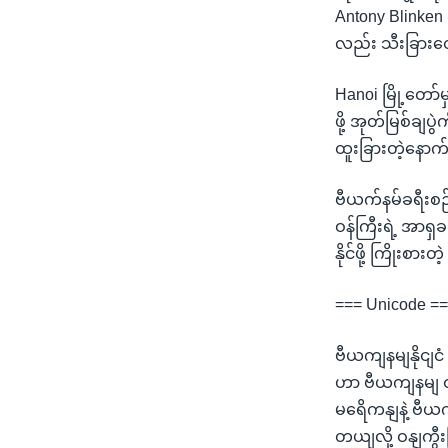
Antony Blinken 
လည်း သီးခြားတွ
Hanoi မြို့တော
ဖို့ အုတ်မြစ်ချ
ထူးခြားတဲ့နောက
ဗီယက်နမ်ခရီးစဉ်
ဝန်ကြီးရဲ့ အာရှခရ
နိုင်ဖို့ ကြိုး
=== Unicode =
ဗီယကျနမျနိုငျငံ
ဟာ ဗီယကျနမျ ဝနျက
မရေိကနျနဲ့ ဗီယက
တယျလို့ ဝနျကွီးခ