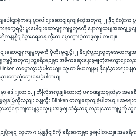
ဘကျပေါငျးစုံကနေ ပူးပေါငျးဆောငျရှကျခဲ့တဲ့အတှကျ ၂ နိုငျငံလုံး
ံစားနကွေရပွီး ပူးပေါငျးဆောငျရှကျမှုတှကေို နောကျထပျအဆငျ့မွှငျ့နိ
ေိကနျနိုငျငံခွားရေးဝနျကွီးက ပွောကွားခဲ့တာဖွဈပါတယျ။
ါငျးဆောငျရှကျမှုတှကေို ပိုတိုးမွှငျ့ဖို့၊ ၂ နိုငျငံပွညျသူတှအေတှက
ှကျဖို့အတှကျ သူ့ခရီးစဉျမှာ အဓိကဆှေးနှေးဖွဈတဲ့အကွောငျးလညျး 
 Blinken ကပွောကွားခဲ့ပါတယျ။ သူဟာ ဗီယကျနမျနိုငျငံခွားရေးဝနျက
ခွားတှေ့ဆုံဆှေးနှေးခဲ့ပါတယျ။
ာျမှာ ဒေါျလာ ၁.၂ ဘီလြံအကုနျခံထားတဲ့ ပရဝဏျသဈထဲမှာ အမရ
မွဈခပြှဲကိုလညျး ဝနျကွီး Blinken တကျရောကျခဲ့ပါတယျ။ အရေးကွီး
းခွားတဲ့နောကျထပျခွလှေမျးအဖွဈ သံရုံးသဈတညျဆောကျမှုကို သူ
ျပွီးရငျ သူဟာ ဂပြနျနိုငျငံကို ခရီးဆကျမှာ ဖွဈပါတယျ။ အမရေိကနျ