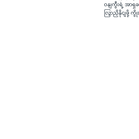
ဝနျကွီးရဲ့ အာရှခ
လြှာညှိနိုငျဖို