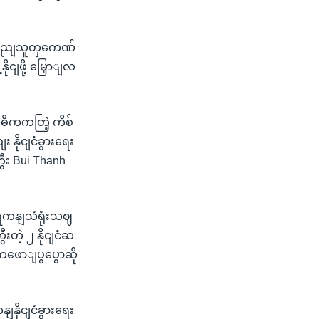
က ပွညျသူတှကေဏ်
ုငျဖို့ မြှောျလ
ျအဓိကကတြဲ့ ကိစ်
နိုငျငံခွားရေး
ွီး Bui Thanh
ေိကနျသံရုံးသဈ
တဲ့ ၂ နိုငျငံဆ
ကဖောျပွပွောဆို
နိုငျငံခွားရေး