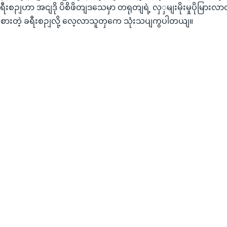
ရီးစဉျဟာ အငျဒို ပိစိဖိတျဒသေမှာ တရုတျရဲ့ လှှမျးမိုးမှုပိုမြားလာတ
့ ကွိုးစားတဲ့ ခရီးစဉျလို့ လေ့လာသူတှကေ သုံးသပျကွပါတယျ။