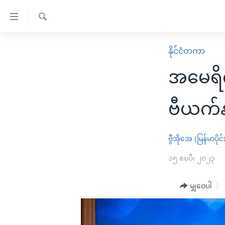
သုံး
ရ
ရှာဖွေ
လွယ်ကူ
မူလစာမျက်နှာ
နိုင်ငံတကာ
ရ
စေ
မြန်မာ
လာ
အမေရိကန
သည့်
ဒ်
ကမ္ဘာ့သတင်းများ
Link
ဗွီဒီယို
နိုင်ငံတကာ
ဗီယက်နမ
များ
သတင်းလွတ်လပ်ခွင့်
အမေရိကန်
ပင်မ
ရပ်ဝန်းတခု လမ်းတခု အလွန်
တရုတ်
ဗွီအိုအေ (မြန်မာပိုင်
အကြောင်းအရာ
အင်္ဂလိပ်စာလေ့လာမယ်
အစ္စရေး-ပါလက်စတိုင်း
၁၅ ဧၿပီ၊ ၂၀၂၃
သို့
အပတ်စဉ်ကဏ္ဍများ
အမေရိကန်သုံးအီဒီယံ
ကျော်
မျှဝေပါ
ကြည့်
ရေဒီယိုနှင့်ရုပ်သံ အချက်အလက်များ
မကြေးမုံရဲ့ အင်္ဂလိပ်စာ
ရေဒီယို
ရန်
ရေဒီယို/တီဗွီအစီအစဉ်
ရုပ်ရှင်ထဲက အင်္ဂလိပ်စာ
တီဗွီ
ပင်မ