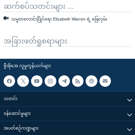
ဆက်စပ်သတင်းများ ...
သမ္မတလောင်းပြိုင်ရေး Elizabeth Warren ရဲ့ ခြေလှမ်း
အခြားဖတ်ရှုစရာများ
ဗွီအိုအေ လူမှုကွန်ယက်များ
သတင်း
၀န်ဆောင်မှုများ
အပတ်စဉ်ကဏ္ဍများ