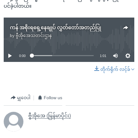
ပင်ခဲ့ပါတယ်။
ကန် အစိုးရရှေ့နေချုပ် လွှတ်တော်အတည်ပြု
by
ဗွီအိုအေသတင်းဌာန
No media source currently available
0:00
1:01
တိုက်ရိုက် လင့်ခ်
မျှဝေပါ
Follow us
ဗွီအိုအေ (မြန်မာပိုင်း)