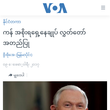
သုံး
ရ
လွယ်ကူ
နိုင်ငံတကာ
မူလစာမျက်နှာ
စေ
ကန် အစိုးရရှေ့နေချုပ် လွှတ်တော်
မြန်မာ
သည့်
အတည်ပြု
ကမ္ဘာ့သတင်းများ
Link
ဗွီဒီယို
နိုင်ငံတကာ
ဗွီအိုအေ (မြန်မာပိုင်း)
များ
သတင်းလွတ်လပ်ခွင့်
အမေရိကန်
၀၉ ေဖေဖာ္၀ါရီ၊ ၂၀၁၇
ပင်မ
ရပ်ဝန်းတခု လမ်းတခု အလွန်
တရုတ်
အကြောင်းအရာ
မျှဝေပါ
သို့
အင်္ဂလိပ်စာလေ့လာမယ်
အစ္စရေး-ပါလက်စတိုင်း
ကျော်
အပတ်စဉ်ကဏ္ဍများ
အမေရိကန်သုံးအီဒီယံ
ကြည့်
ရေဒီယိုနှင့်ရုပ်သံ အချက်အလက်များ
မကြေးမုံရဲ့ အင်္ဂလိပ်စာ
ရေဒီယို
ရန်
ပင်မ
ရေဒီယို/တီဗွီအစီအစဉ်
ရုပ်ရှင်ထဲက အင်္ဂလိပ်စာ
တီဗွီ