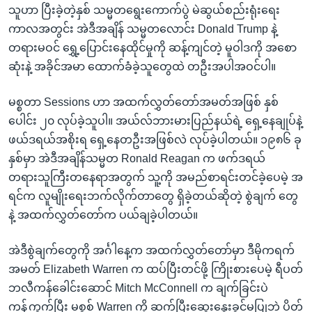
သူဟာ ပြီးခဲ့တဲ့နှစ် သမ္မတရွေးကောက်ပွဲ မဲဆွယ်စည်းရုံးရေး
ကာလအတွင်း အဲဒီအချိန် သမ္မတလောင်း Donald Trump နဲ့
တရားမဝင် ရွှေ့ပြောင်းနေထိုင်မှုကို ဆန့်ကျင်တဲ့ မူဝါဒကို အစော
ဆုံးနဲ့ အခိုင်အမာ ထောက်ခံခဲ့သူတွေထဲ တဦးအပါအဝင်ပါ။
မစ္စတာ Sessions ဟာ အထက်လွှတ်တော်အမတ်အဖြစ် နှစ်
ပေါင်း ၂၀ လုပ်ခဲ့သူပါ။ အယ်လ်ဘားမားပြည်နယ်ရဲ့ ရှေ့နေချုပ်နဲ့
ဖယ်ဒရယ်အစိုးရ ရှေ့နေတဦးအဖြစ်လဲ လုပ်ခဲ့ပါတယ်။ ၁၉၈၆ ခု
နှစ်မှာ အဲဒီအချိန်သမ္မတ Ronald Reagan က ဖက်ဒရယ်
တရားသူကြီးတနေရာအတွက် သူ့ကို အမည်စာရင်းတင်ခဲ့ပေမဲ့ အ
ရင်က လူမျိုးရေးဘက်လိုက်တာတွေ ရှိခဲ့တယ်ဆိုတဲ့ စွဲချက် တွေ
နဲ့ အထက်လွှတ်တော်က ပယ်ချခဲ့ပါတယ်။
အဲဒီစွဲချက်တွေကို အင်္ဂါနေ့က အထက်လွှတ်တော်မှာ ဒီမိုကရက်
အမတ် Elizabeth Warren က ထပ်ပြီးတင်ဖို့ ကြိုးစားပေမဲ့ ရီပတ်
ဘလီကန်ခေါင်းဆောင် Mitch McConnell က ချက်ခြင်းပဲ
ကန့်ကွက်ပြီး မစ္စစ် Warren ကို ဆက်ပြီးဆွေးနွေးခွင့်မပြုဘဲ ပိတ်