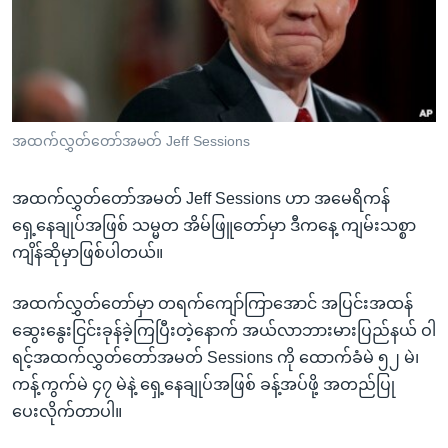
အ
သုတပဒေသာ အင်္ဂလိပ်စာ
ညွန်း
Learning English
စာမျက်နှာ
သို့
ဗွီအိုအေ လူမှုကွန်ယက်များ
ကျော်
ကြည့်
အထက်လွှတ်တော်အမတ် Jeff Sessions
ရန်
ဘာသာစကားများ
ရှာဖွေ
အထက်လွှတ်တော်အမတ် Jeff Sessions ဟာ အမေရိကန်
ရန်
ရှေ့နေချုပ်အဖြစ် သမ္မတ အိမ်ဖြူတော်မှာ ဒီကနေ့ ကျမ်းသစ္စာ
နေရာ
ကျိန်ဆိုမှာဖြစ်ပါတယ်။
သို့
ကျော်
အထက်လွှတ်တော်မှာ တရက်ကျော်ကြာအောင် အပြင်းအထန်
ရန်
ဆွေးနွေးငြင်းခုန်ခဲ့ကြပြီးတဲ့နောက် အယ်လာဘားမားပြည်နယ် ဝါ
ရင့်အထက်လွှတ်တော်အမတ် Sessions ကို ထောက်ခံမဲ ၅၂ မဲ၊
ကန့်ကွက်မဲ ၄၇ မဲနဲ့ ရှေ့နေချုပ်အဖြစ် ခန့်အပ်ဖို့ အတည်ပြု
ပေးလိုက်တာပါ။