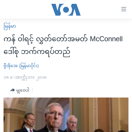
သုံး
ရ
လွယ်ကူ
မြန်မာ
မူလစာမျက်နှာ
စေ
ကန် ဝါရင့် လွှတ်တော်အမတ် McConnell
မြန်မာ
သည့်
ဒေါ်စု ဘက်ကရပ်တည်
ကမ္ဘာ့သတင်းများ
Link
ဗွီဒီယို
နိုင်ငံတကာ
ဗွီအိုအေ (မြန်မာပိုင်း)
များ
သတင်းလွတ်လပ်ခွင့်
အမေရိကန်
၁၈ ေအာက္တိုဘာ၊ ၂၀၁၈
ပင်မ
ရပ်ဝန်းတခု လမ်းတခု အလွန်
တရုတ်
အကြောင်းအရာ
မျှဝေပါ
သို့
အင်္ဂလိပ်စာလေ့လာမယ်
အစ္စရေး-ပါလက်စတိုင်း
ကျော်
အပတ်စဉ်ကဏ္ဍများ
အမေရိကန်သုံးအီဒီယံ
ကြည့်
ရေဒီယိုနှင့်ရုပ်သံ အချက်အလက်များ
မကြေးမုံရဲ့ အင်္ဂလိပ်စာ
ရေဒီယို
ရန်
ပင်မ
ရေဒီယို/တီဗွီအစီအစဉ်
ရုပ်ရှင်ထဲက အင်္ဂလိပ်စာ
တီဗွီ