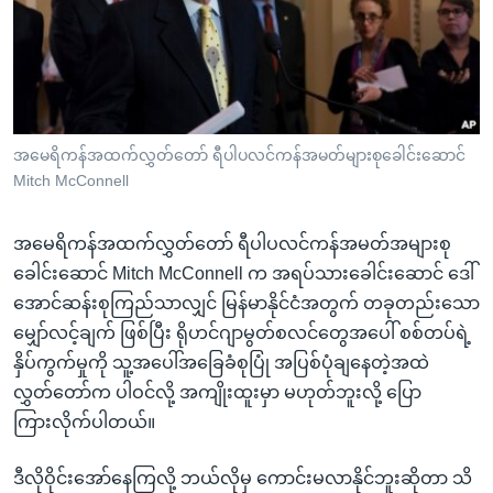
အ
သုတပဒေသာ အင်္ဂလိပ်စာ
ညွန်း
Learning English
စာမျက်နှာ
သို့
ဗွီအိုအေ လူမှုကွန်ယက်များ
ကျော်
ကြည့်
အမေရိကန်အထက်လွှတ်တော် ရီပါပလင်ကန်အမတ်များစုခေါင်းဆောင်
Mitch McConnell
ရန်
ဘာသာစကားများ
ရှာဖွေ
အမေရိကန်အထက်လွှတ်တော် ရီပါပလင်ကန်အမတ်အများစု
ရန်
ခေါင်းဆောင် Mitch McConnell က အရပ်သားခေါင်းဆောင် ဒေါ်
နေရာ
အောင်ဆန်းစုကြည်သာလျှင် မြန်မာနိုင်ငံအတွက် တခုတည်းသော
သို့
မျှော်လင့်ချက် ဖြစ်ပြီး ရိုဟင်ဂျာမွတ်စလင်တွေအပေါ် စစ်တပ်ရဲ့
ကျော်
နှိပ်ကွက်မှုကို သူ့အပေါ်အခြေခံစုပြုံ အပြစ်ပုံချနေတဲ့အထဲ
ရန်
လွှတ်တော်က ပါဝင်လို့ အကျိုးထူးမှာ မဟုတ်ဘူးလို့ ပြော
ကြားလိုက်ပါတယ်။
ဒီလိုဝိုင်းအော်နေကြလို့ ဘယ်လိုမှ ကောင်းမလာနိုင်ဘူးဆိုတာ သိ