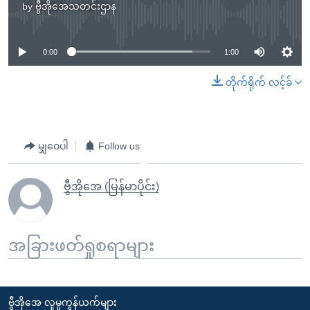
by
ဗွီအိုအေသတင်းဌာန
No media source currently available
0:00
1:00
တိုက်ရိုက် လင့်ခ်
မျှဝေပါ
Follow us
ဗွီအိုအေ (မြန်မာပိုင်း)
အခြားဖတ်ရှုစရာများ
ဗွီအိုအေ လူမှုကွန်ယက်များ