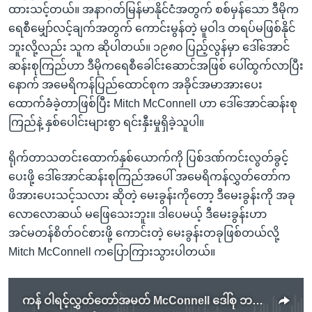
ထားသင့်တယ်။ အနာဂတ်မြန်မာနိုင်ငံအတွက် စစ်မှန်သော ဒီမိုက
ရေစီမျှော်လင့်ချက်အတွက် ကောင်းမွန်တဲ့ မူဝါဒ တရပ်မဖြစ်နိုင်
ဘူးလို့လည်း သူက ဆိုပါတယ်။ ၁၉၈၀ ပြည့်လွန်မှာ ဒေါ်အောင်
ဆန်းစုကြည်ဟာ ဒီမိုကရေစီခေါင်းဆောင်အဖြစ် ပေါ်ထွက်လာပြီး
နောက် အမေရိကန်ပြည်ထောင်စုက အခိုင်အမာအားပေး
ထောက်ခံခဲ့တာဖြစ်ပြီး Mitch McConnell ဟာ ဒေါ်အောင်ဆန်းစု
ကြည်နဲ့ နှစ်ပေါင်းများစွာ ရင်းနှီးမှုရှိခဲ့သူပါ။
ရိုက်တာသတင်းထောက်နှစ်ယောက်ကို ပြစ်ဒဏ်ကင်းလွတ်ခွင့်
ပေးဖို့ ဒေါ်အောင်ဆန်းစုကြည်အပေါ် အမေရိကန်လွှတ်တော်က
ဖိအားပေးသင့်သလား ဆိုတဲ့ မေးခွန်းကိုတော့ ဒီမေးခွန်းကို အခု
လောလောဆယ် မဖြေသေးဘူး။ ဒါပေမယ့် ဒီမေးခွန်းဟာ
အင်မတန်စိတ်ဝင်စားဖို့ ကောင်းတဲ့ မေးခွန်းတခုဖြစ်တယ်လို့
Mitch McConnell ကပြောကြားသွားပါတယ်။
ကန် ဝါရင့်လွှတ်တော်အမတ် McConnell ဒေါ်စု ဘက်ကရပ်တည်