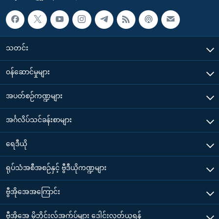
သတင်း
၀န်ဆောင်မှုများ
အပတ်စဉ်ကဏ္ဍများ
အင်္ဂလိပ်သင်ခန်းစာများ
ရေဒီယို
ရုပ်သံအစီအစဉ်နှင့် ဗွီဒီယိုကဏ္ဍများ
ဗွီအိုအေအကြောင်း
ဗွီအိုအေ မိုဘိုင်းလ်အက်ပ်များ ဒေါင်းလုတ်ယူရန်