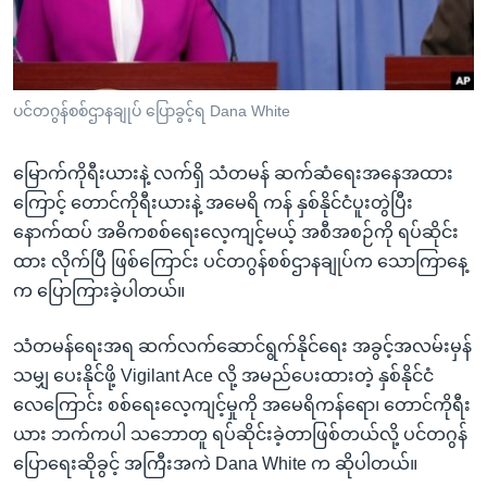
အ
သုတပဒေသာ အင်္ဂလိပ်စာ
ညွန်း
Learning English
စာမျက်နှာ
သို့
ဗွီအိုအေ လူမှုကွန်ယက်များ
ပင်တဂွန်စစ်ဌာနချုပ် ပြောခွင့်ရ Dana White
ကျော်
ကြည့်
မြောက်ကိုရီးယားနဲ့ လက်ရှိ သံတမန် ဆက်ဆံရေးအနေအထား
ရန်
ဘာသာစကားများ
ကြောင့် တောင်ကိုရီးယားနဲ့ အမေရိ ကန် နှစ်နိုင်ငံပူးတွဲပြီး
ရှာဖွေ
နောက်ထပ် အဓိကစစ်ရေးလေ့ကျင့်မယ့် အစီအစဉ်ကို ရပ်ဆိုင်း
ရန်
ထား လိုက်ပြီ ဖြစ်ကြောင်း ပင်တဂွန်စစ်ဌာနချုပ်က သောကြာနေ့
နေရာ
က ပြောကြားခဲ့ပါတယ်။
သို့
ကျော်
သံတမန်ရေးအရ ဆက်လက်ဆောင်ရွက်နိုင်ရေး အခွင့်အလမ်းမှန်
ရန်
သမျှ ပေးနိုင်ဖို့ Vigilant Ace လို့ အမည်ပေးထားတဲ့ နှစ်နိုင်ငံ
လေကြောင်း စစ်ရေးလေ့ကျင့်မှုကို အမေရိကန်ရော၊ တောင်ကိုရီး
ယား ဘက်ကပါ သဘောတူ ရပ်ဆိုင်းခဲ့တာဖြစ်တယ်လို့ ပင်တဂွန်
ပြောရေးဆိုခွင့် အကြီးအကဲ Dana White က ဆိုပါတယ်။