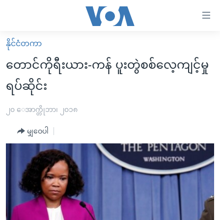
သုံး
ရ
လွယ်ကူ
နိုင်ငံတကာ
မူလစာမျက်နှာ
စေ
တောင်ကိုရီးယား-ကန် ပူးတွဲစစ်လေ့ကျင့်မှု
မြန်မာ
သည့်
ရပ်ဆိုင်း
ကမ္ဘာ့သတင်းများ
Link
ဗွီဒီယို
နိုင်ငံတကာ
၂၀ ေအာက္တိုဘာ၊ ၂၀၁၈
များ
သတင်းလွတ်လပ်ခွင့်
အမေရိကန်
ပင်မ
မျှဝေပါ
ရပ်ဝန်းတခု လမ်းတခု အလွန်
တရုတ်
အကြောင်းအရာ
သို့
အင်္ဂလိပ်စာလေ့လာမယ်
အစ္စရေး-ပါလက်စတိုင်း
ကျော်
အပတ်စဉ်ကဏ္ဍများ
အမေရိကန်သုံးအီဒီယံ
ကြည့်
ရေဒီယိုနှင့်ရုပ်သံ အချက်အလက်များ
မကြေးမုံရဲ့ အင်္ဂလိပ်စာ
ရေဒီယို
ရန်
ပင်မ
ရေဒီယို/တီဗွီအစီအစဉ်
ရုပ်ရှင်ထဲက အင်္ဂလိပ်စာ
တီဗွီ