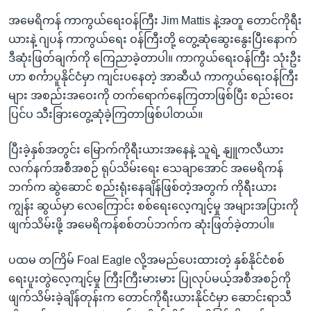
အမေရိကန် ကာကွယ်ရေးဝန်ကြီး Jim Mattis နဲ့အတူ တောင်ကိုရီး
ယားနဲ့ ဂျပန် ကာကွယ်ရေး ဝန်ကြီးတို့ တွေ့ဆုံဆွေးနွေးပြီးနောက်
ဒီဆုံးဖြတ်ချက်ကို ကြေညာခဲ့တာပါ။ ကာကွယ်ရေးဝန်ကြီး သုံးဦး
ဟာ စင်္ကာပူနိုင်ငံမှာ ကျင်းပနေတဲ့ အာဆီယံ ကာကွယ်ရေးဝန်ကြီး
များ အစည်းအဝေးကို တက်ရောက်နေကြတာဖြစ်ပြီး စည်းဝေး
ပြင်ပ သီးခြားတွေ့ဆုံခဲ့ကြတာဖြစ်ပါတယ်။
ပြီးခဲ့နှစ်အတွင်း မြောက်ကိုရီးယားအနေနဲ့ သူရဲ့ နျူကလီယား
လက်နက်အစီအစဉ် ရုပ်သိမ်းရေး သေချာအောင် အမေရိကန်
ဘက်က ဆွဲဆောင် စည်းရုံးနေချိန်ဖြစ်တဲ့အတွက် ကိုရီးယား
ကျွန်း ဆွယ်မှာ လေကြောင်း စစ်ရေးလေ့ကျင့်မှု အများအပြားကို
ဖျက်သိမ်းဖို့ အမေရိကန်စစ်တပ်ဘက်က ဆုံးဖြတ်ခဲ့တာပါ။
ပထမ တကြိမ် Foal Eagle လို့အမည်ပေးထားတဲ့ နှစ်နိုင်ငံစစ်
ရေးပူးတွဲလေ့ကျင့်မှု ကြီးကြီးမားမား ပြုလုပ်မယ့်အစီအစဉ်ကို
ဖျက်သိမ်းခဲ့ချိန်တုန်းက တောင်ကိုရီးယားနိုင်ငံမှာ ဆောင်းရာသီ