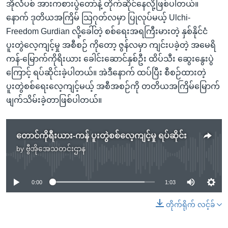
အိုလံပစ် အားကစားပွဲတော်နဲ့ တိုက်ဆိုင်နေလို့ဖြစ်ပါတယ်။
နောက် ဒုတိယအကြိမ် သြဂုတ်လမှာ ပြုလုပ်မယ့် Ulchi-
Freedom Gurdian လို့ခေါ်တဲ့ စစ်ရေးအရကြီးမားတဲ့ နှစ်နိုင်ငံ
ပူးတွဲလေ့ကျင့်မှု အစီစဉ် ကိုတော့ ဇွန်လမှာ ကျင်းပခဲ့တဲ့ အမေရိ
ကန်-မြောက်ကိုရိးယား ခေါင်းဆောင်နှစ်ဦး ထိပ်သီး ဆွေးနွေးပွဲ
ကြောင့် ရပ်ဆိုင်းခဲ့ပါတယ်။ အဲဒီနောက် ထပ်ပြီး စီစဉ်ထားတဲ့
ပူးတွဲစစ်ရေးလေ့ကျင့်မယ့် အစီအစဉ်ကို တတိယအကြိမ်မြောက်
ဖျက်သိမ်းခဲ့တာဖြစ်ပါတယ်။
တောင်ကိုရီးယား-ကန် ပူးတွဲစစ်လေ့ကျင့်မှု ရပ်ဆိုင်း
by
ဗွီအိုအေသတင်းဌာန
No media source currently available
0:00
1:03
တိုက်ရိုက် လင့်ခ်