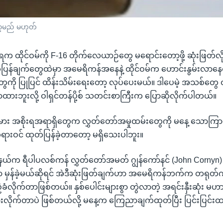
ာ့မည် မဟုတ်
 ထိုင်ဝမ်ကို F-16 တိုက်လေယာဉ်တွေ မရောင်းတော့ဖို့ ဆုံးဖြတ်လို
ြန်ချက်တွေထဲမှာ အမေရိကန်အနေနဲ့ ထိုင်ဝမ်က ဟောင်းနွမ်းလာနေတ
ကို ပြုပြင် ထိန်းသိမ်းရေးတော့ လုပ်ပေးမယ်။ ဒါပေမဲ့ အသစ်တွေ ထပ
ထားဘူးလို့ ဝါရှင်တန်ပို့စ် သတင်းစာကြီးက ပြောဆိုလိုက်ပါတယ်။
ားမား အစိုးရအရာရှိတွေက လွှတ်တော်အမှုထမ်းတွေကို မနေ့ သောကြာနေ
ရားဝင် ထုတ်ပြန်ခဲ့တာတော့ မရှိသေးပါဘူး။
ယ်က ရီပါပလစ်ကန် လွှတ်တော်အမတ် ဂျွန်ကော်နင် (John Cornyn)
 မှန်ခဲ့မယ်ဆိုရင် အဲဒီဆုံးဖြတ်ချက်ဟာ အမေရိကန်ဘက်က တရုတ်ကွ
ံလိုက်တာဖြစ်တယ်။ နှစ်ပေါင်းများစွာ တွဲလာတဲ့ အရင်းနှီးဆုံး မ
ားလိုက်တာပဲ ဖြစ်တယ်လို့ မနေ့က ကြေညာချက်ထုတ်ပြီး ပြင်းပြင်းထ