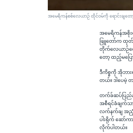
အမေရိကန်စစ်လေယာဉ် ထိုင်ဝမ်ကို ရောင်းချတေ
အမေရိကန်အစိုးရက
ဖြူတော်က ထုတ်ပ
တိုက်လေယာဉ်တွေ
တော့ ထည့်မပြော
ဒီကိစ္စကို အိုဘ
တယ်။ ဒါပေမဲ့ တ
တက်ခ်ဆပ်ပြည်န
အစီရင်ခံချက်သာ
လက်နက်ချ အညံ့ခ
ပါးရိုက် ဆော်က
လိုက်ပါတယ်။