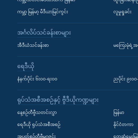
ကမ္ဘာ့ မြန်မာ့ မီဒီယာမြင်ကွင်း
လူမှုရှုခင်း
အင်္ဂလိပ်သင်ခန်းစာများ
အီဒီယံသင်ခန်းစာ
မကြေးမုံရဲ့အင
ရေဒီယို
နံနက်ပိုင်း ၆း၀၀-ရး၀၀
ညပိုင်း ၉း၀
ရုပ်သံအစီအစဉ်နှင့် ဗွီဒီယိုကဏ္ဍများ
နေ့စဉ်တီဗွီသတင်းလွှာ
မြန်မာ
ရေဒီယို ရုပ်သံအစီအစဉ်
နိုင်ငံတကာ
အပတ်စဉ်တီဗွီမဂ္ဂဇင်း
တွေ့ဆုံမေးမြန