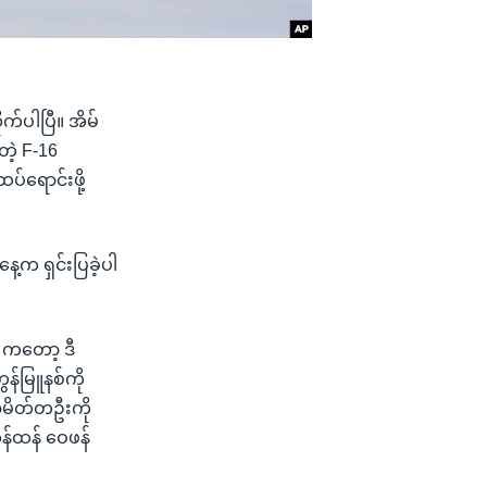
က်ပါပြီ။ အိမ်
ဲ့ F-16
်ရောင်းဖို့
့က ရှင်းပြခဲ့ပါ
 ကတော့ ဒီ
န်မြူနစ်ကို
ဟာမိတ်တဦးကို
န်ထန် ဝေဖန်