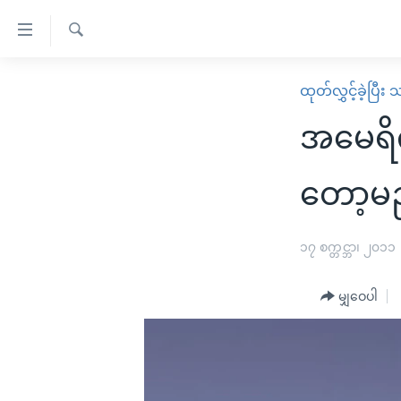
သုံး
ရ
ရှာဖွေ
လွယ်ကူ
မူလစာမျက်နှာ
ထုတ်လွှင့်ခဲ့ပြီ
ရ
စေ
မြန်မာ
လာ
အမေရိက
သည့်
ဒ်
ကမ္ဘာ့သတင်းများ
Link
ဗွီဒီယို
နိုင်ငံတကာ
တော့မ
များ
သတင်းလွတ်လပ်ခွင့်
အမေရိကန်
ပင်မ
ရပ်ဝန်းတခု လမ်းတခု အလွန်
တရုတ်
၁၇ စက္တင္ဘာ၊ ၂၀၁၁
အကြောင်းအရာ
အင်္ဂလိပ်စာလေ့လာမယ်
အစ္စရေး-ပါလက်စတိုင်း
သို့
မျှဝေပါ
အပတ်စဉ်ကဏ္ဍများ
အမေရိကန်သုံးအီဒီယံ
ကျော်
ကြည့်
ရေဒီယိုနှင့်ရုပ်သံ အချက်အလက်များ
မကြေးမုံရဲ့ အင်္ဂလိပ်စာ
ရေဒီယို
ရန်
ရေဒီယို/တီဗွီအစီအစဉ်
ရုပ်ရှင်ထဲက အင်္ဂလိပ်စာ
တီဗွီ
ပင်မ