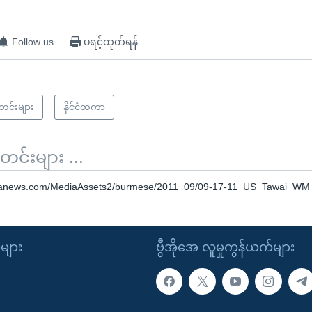
Follow us
ပရင့်ထုတ်ရန်
သတင်းများ
နိုင်ငံတကာ
်းများ ...
oanews.com/MediaAssets2/burmese/2011_09/09-17-11_US_Tawai_WM
ုများ
ဗွီအိုအေ လူမှုကွန်ယက်များ