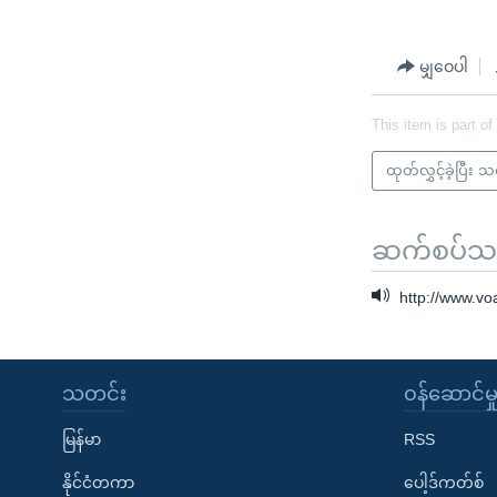
မျှဝေပါ
This item is part of
ထုတ်လွှင့်ခဲ့ပြီး 
ဆက်စပ်သတင
http://www.v
သတင်း
၀န်ဆောင်မှ
မြန်မာ
RSS
နိုင်ငံတကာ
ပေါ့ဒ်ကတ်စ်