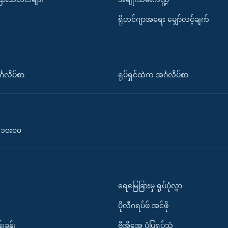
ရိုဟင်ဂျာအရေး မျှော်လင့်ချက်
်္ဂလိပ်စာ
ရုပ်ရှင်ထဲက အင်္ဂလိပ်စာ
၀-၁၀း၀၀
ရေမြေခြားမှ ရုပ်ပုံလွှာ
ပိုလီဂရပ်ဖ်.အင်ဖို
်းခန်း
ဗွီအိုအေ ပုံပြရုပ်သံ