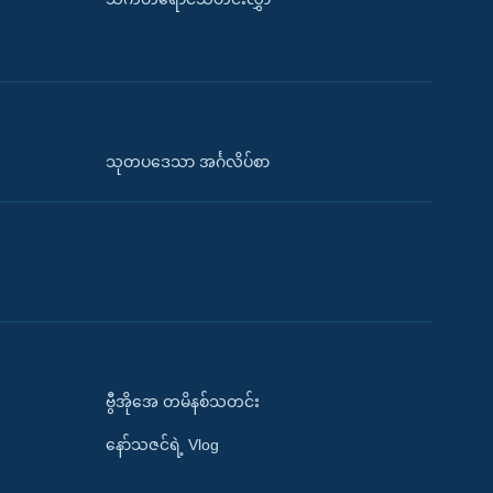
သုတပဒေသာ အင်္ဂလိပ်စာ
ဗွီအိုအေ တမိနစ်သတင်း
နော်သဇင်ရဲ့ Vlog