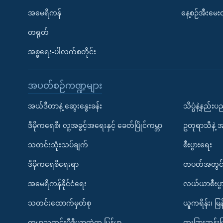
အမေရိကန်
နေ့စဉ်အီးမေ
တရုတ်
အစ္စရေး-ပါလက်စတိုင်း
အပတ်စဉ်ကဏ္ဍများ
အယ်ဒီတာနဲ့ ဆွေးနွေးခန်း
သိပ္ပံနဲ့နည်း
ဒီမိုကရေစီ၊ လူ့အခွင့်အရေးနှင့် ခေတ်ပြိုင်ကမ္ဘာ
ဥတုရာသီနဲ့ 
သတင်းသုံးသပ်ချက်
စီးပွားရေး
ဒီမိုကရေစီရေးရာ
တပတ်အတွင်
အမေရိကန်နိုင်ငံရေး
လယ်ယာစီးပွ
သတင်းထောက်မှတ်စု
ယူကရိန်း၊ မြန
ကမ္ဘာ့သတင်းမီဒီယာထဲက မြန်မာ
ထူးခြားဆန်း