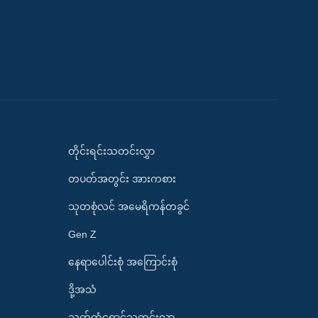
တိုင်းရင်းသတင်းလွှာ
တပတ်အတွင်း အားကစား
သုတစုံလင် အမေရိကန်တခွင်
Gen Z
နေရာပေါင်းစုံ အကြောင်းစုံ
ဒို့အသံ
သက်တံရောင်သတင်းလွှာ