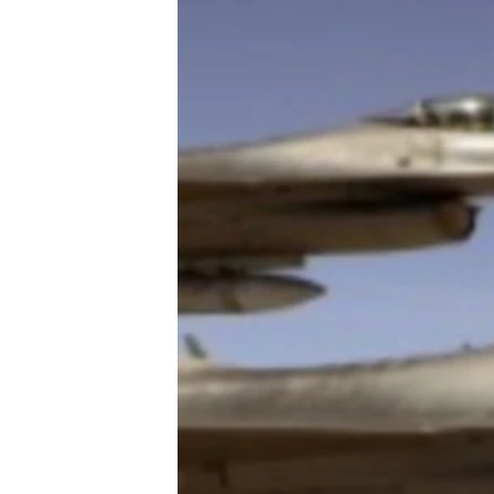
သုတပဒေသာ အင်္ဂလိပ်စာ
အ
ညွန်း
စာမျက်နှာ
သို့
ကျော်
ကြည့်
ရန်
ရှာဖွေ
ရန်
နေရာ
သို့
ကျော်
ရန်