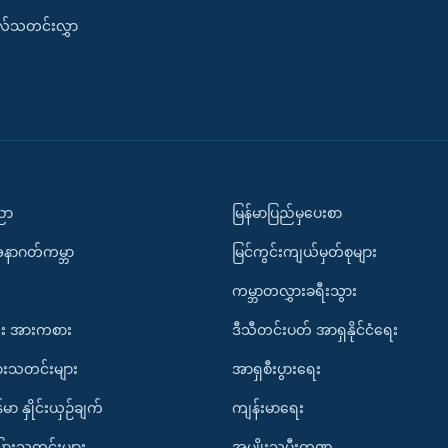
းလ်သတင်းလွှာ
ပညာ
မြန်မာပြည်မှပေးစာ
အနာဂတ်ကမ္ဘာ
မြင်ကွင်းကျယ်မှတ်စုများ
ကမ္ဘာတလွှားခရီးသွား
း အားကစား
ဒီသီတင်းပတ် အာရှနိုင်ငံရေး
ားသတင်းများ
အာရှစီးပွားရေး
်မာ နှိုင်းယှဉ်ချက်
ကျန်းမာရေး
ပြားသတင်းများ
အမျိုးသမီးကဏ္ဍ