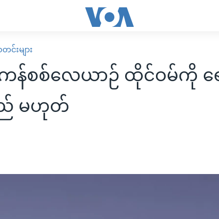
း သတင်းများ
န်စစ်လေယာဉ် ထိုင်ဝမ်ကို ရေ
ည် မဟုတ်