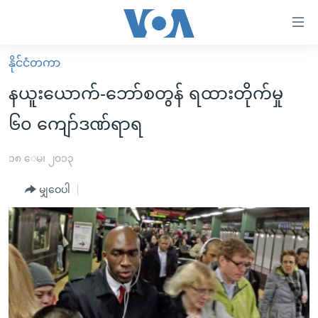
သုံး
ရ
လွယ်ကူ
နိုင်ငံတကာ
မူလစာမျက်နှာ
စေ
နယူးယောက်-ဘော်စတွန် ရထားတိုက်မှု
မြန်မာ
သည့်
၆၀ ကျော်ဒဏ်ရာရ
ကမ္ဘာ့သတင်းများ
Link
ဗွီဒီယို
နိုင်ငံတကာ
၁၈ ေမ၊ ၂၀၁၃
များ
သတင်းလွတ်လပ်ခွင့်
အမေရိကန်
ပင်မ
မျှဝေပါ
ရပ်ဝန်းတခု လမ်းတခု အလွန်
တရုတ်
အကြောင်းအရာ
သို့
အင်္ဂလိပ်စာလေ့လာမယ်
အစ္စရေး-ပါလက်စတိုင်း
ကျော်
အပတ်စဉ်ကဏ္ဍများ
အမေရိကန်သုံးအီဒီယံ
ကြည့်
ရေဒီယိုနှင့်ရုပ်သံ အချက်အလက်များ
မကြေးမုံရဲ့ အင်္ဂလိပ်စာ
ရေဒီယို
ရန်
ပင်မ
ရေဒီယို/တီဗွီအစီအစဉ်
ရုပ်ရှင်ထဲက အင်္ဂလိပ်စာ
တီဗွီ