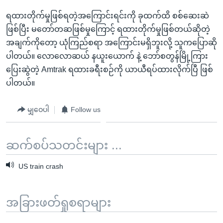
ရထားတိုက်မှုဖြစ်ရတဲ့အကြောင်းရင်းကို ခုထက်ထိ စစ်ဆေးဆဲ
ဖြစ်ပြီး မတော်တဆဖြစ်မှုကြောင့် ရထားတိုက်မှုဖြစ်တယ်ဆိုတဲ့
အချက်ကိုတော့ ယုံကြည်စရာ အကြောင်းမရှိဘူးလို့ သူကပြောဆို
ပါတယ်။ လောလောဆယ် နယူးယောက် နဲ့ ဘော်စတွန်မြို့ကြား
ပြေးဆွဲတဲ့ Amtrak ရထားခရီးစဉ်ကို ယာယီရပ်ထားလိုက်ပြီ ဖြစ်
ပါတယ်။
မျှဝေပါ
Follow us
ဆက်စပ်သတင်းများ ...
US train crash
အခြားဖတ်ရှုစရာများ