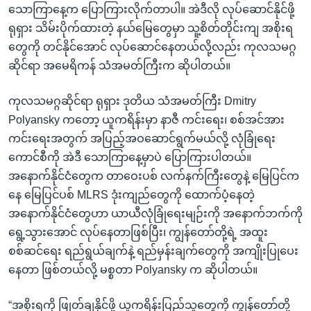
သောကြာနေ့က ပြောကြားလိုက်တာပါ။ အဲဒီလို လုပ်ဆောင်နိုင်ဖို့
ရုရှား သိမ်းပိုက်ထားတဲ့ နယ်မြေတွေမှာ သူ့စိတ်တိုင်းကျ အစိုးရ
တွေကို တင်နိုင်အောင် လုပ်ဆောင်နေတယ်လို့လည်း ကုလသမဂ္ဂ
ဆိုင်ရာ အမေရိကန် သံအမတ်ကြီးက ဆိုပါတယ်။
ကုလသမဂ္ဂဆိုင်ရာ ရုရှား ဒုတိယ သံအမတ်ကြီး Dmitry
Polyansky ကတော့ ယူကရိန်းမှာ နာဇီ ကင်းရေး၊ စစ်အင်အား
ကင်းရေးအတွက် အပြည့်အဝဆောင်ရွက်မယ်လို့ လုံခြုံရေး
ကောင်စီကို အဲဒီ သောကြာနေ့မှာပဲ ပြောကြားပါတယ်။
အနောက်နိုင်ငံတွေက တာဝေးပစ် လက်နက်ကြီးတွေနဲ့ မြေပြင်က
နေ မြေပြင်ပစ် MLRS ဒုံးကျည်တွေကို ထောက်ပံ့နေတဲ့
အနောက်နိုင်ငံတွေဟာ ယာယီလုံခြုံရေးမျဉ်းကို အနောက်ဘက်ကို
ရွေ့သွားအောင် လုပ်နေတာဖြစ်ပြီး၊ ကျွန်တော်တို့ရဲ့ အထူး
စစ်ဆင်ရေး ရည်ရွယ်ချက်နဲ့ ရည်မှန်းချက်တွေကို အကျိုးပြုပေး
နေတာ ဖြစ်တယ်လို့ မစ္စတာ Polyansky က ဆိုပါတယ်။
“အစိုးရကို ဖြုတ်ချနိုင်ဖို့ ယူကရိန်းပြည်သူတွေကို ကျွန်တော်တို့