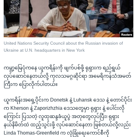
အ
သုတပဒေသာ အင်္ဂလိပ်စာ
ညွန်း
Learning English
စာမျက်နှာ
သို့
ဗွီအိုအေ လူမှုကွန်ယက်များ
ကျော်
ကြည့်
United Nations Security Council about the Russian invasion of
Ukraine at U.N. headquarters in New York
ရန်
ဘာသာစကားများ
ရှာဖွေ
ကမ္ဘာ့မြေပုံကနေ ယူကရိန်းကို ဖျက်ပစ်ဖို့ ရုရှားက ရည်ရွယ်
ရန်
လုပ်ဆောင်နေတယ်လို့ ကုလသမဂ္ဂဆိုင်ရာ အမေရိကန်သံအမတ်
နေရာ
ကြီးက ပြောလိုက်ပါတယ်။
သို့
ကျော်
ယူကရိန်းအရှေ့ပိုင်းက Donetsk နဲ့ Luhansk ဒေသ နဲ့ တောင်ပိုင်း
ရန်
က Kherson နဲ့ Zaporizhzhia ဒေသတွေမှာ ရုရှား နဲ့ ပေါင်းလို
ကြောင်း ပြသတဲ့ လူထုဆန္ဒခံယူပွဲ အတုတွေလုပ်ပြီး၊ ရုရှား
နယ်နိမိတ်ထဲ ထည့်သွင်းဖို့ လုပ်ဆောင်နေတာ ဖြစ်တယ်လို့လည်း
Linda Thomas-Greenfield က လုံခြုံရေးကောင်စီကို