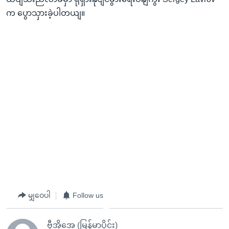
က ပွောသှားခဲ့ပါတယျ။
မျှဝေပါ
Follow us
ဗွီအိုအေ (မြန်မာပိုင်း)