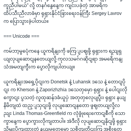
ကူညီပါမယ်” လို့ တနင်္ဂနွေနေ့က ကျင်းပခဲ့တဲ့ အာဖရိက
ထိပ်သီးညီလာခံမှာ ရုရှားနိုင်ငံခြားရေးဝန်ကြီး Sergey Lavrov
က ပြောသွားခဲ့ပါတယ်။
=== Unicode ===
ကမ်ဘာ့မွပေုံကနေ ယူကရိနျးကို ဖကြျပဈဖို့ ရုရှားက ရညျရှ
ယျလုပျဆောငျနတေယျလို့ ကုလသမဂ်ဂဆိုငျရာ အမရေိကနျ
သံအမတျကွီးက ပွောလိုကျပါတယျ။
ယူကရိနျးအရှေ့ပိုငျးက Donetsk နဲ့ Luhansk ဒသေ နဲ့ တောငျပို
ငျး က Kherson နဲ့ Zaporizhzhia ဒသေတှမှော ရုရှား နဲ့ ပေါငျးလို
ကွောငျး ပွသတဲ့ လူထုဆန်ဒခံယူပှဲ အတုတှလေုပျပွီး၊ ရုရှား နယျ
နိမိတျထဲ ထည့ျသှငျးဖို့ လုပျဆောငျနတော ဖွဈတယျလို့လ
ညျး Linda Thomas-Greenfield က လုံခွုံရေးကောငျစီကို သော
ကွာနေ့က ပွောကွားလိုကျတာပါ။ အဲဒီလို လုပျဆောငျနိုငျဖို့ ရုရှား
သိမျးပိုကျထားတဲ့ နယျမွတှေမှော သူ့စိတျတိုငျးကြ အစိုးရတှ