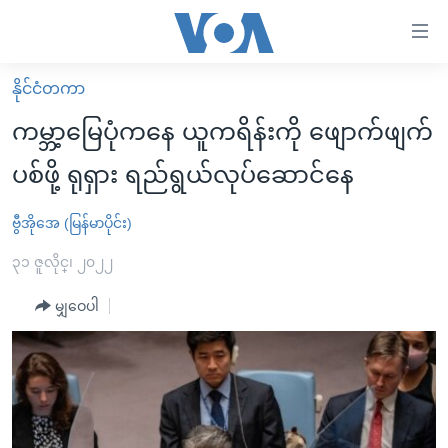
သုံး
ရ
လွယ်ကူ
နိုင်ငံတကာ
မူလစာမျက်နှာ
စေ
ကမ္ဘာ့မြေပုံကနေ ယူကရိန်းကို ဖျောက်ဖျက်
မြန်မာ
သည့်
ပစ်ဖို့ ရုရှား ရည်ရွယ်လုပ်ဆောင်နေ
ကမ္ဘာ့သတင်းများ
Link
ဗွီဒီယို
နိုင်ငံတကာ
ဗွီအိုအေ (မြန်မာပိုင်း)
များ
သတင်းလွတ်လပ်ခွင့်
အမေရိကန်
၃၁ ဇူလိုင္၊ ၂၀၂၂
ပင်မ
ရပ်ဝန်းတခု လမ်းတခု အလွန်
တရုတ်
အကြောင်းအရာ
မျှဝေပါ
သို့
အင်္ဂလိပ်စာလေ့လာမယ်
အစ္စရေး-ပါလက်စတိုင်း
ကျော်
အပတ်စဉ်ကဏ္ဍများ
အမေရိကန်သုံးအီဒီယံ
ကြည့်
ရေဒီယိုနှင့်ရုပ်သံ အချက်အလက်များ
မကြေးမုံရဲ့ အင်္ဂလိပ်စာ
ရေဒီယို
ရန်
ပင်မ
ရေဒီယို/တီဗွီအစီအစဉ်
ရုပ်ရှင်ထဲက အင်္ဂလိပ်စာ
တီဗွီ