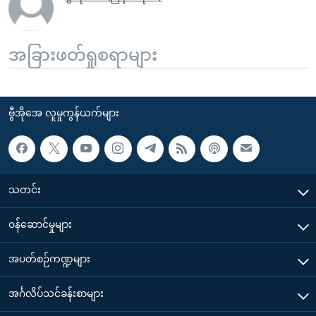
အခြားဖတ်ရှုစရာများ
ဗွီအိုအေ လူမှုကွန်ယက်များ
သတင်း
၀န်ဆောင်မှုများ
အပတ်စဉ်ကဏ္ဍများ
အင်္ဂလိပ်သင်ခန်းစာများ