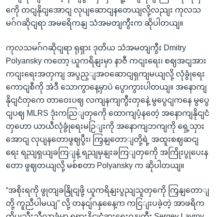
ကေို တငျနိုငျအောငျ လုပျဆောငျနတေယျလို့လညျး ကုလသ
မဂ်ဂဆိုငျရာ အမရေိကနျ သံအမတျကွီးက ဆိုပါတယျ။
ကုလသမဂ်ဂဆိုငျရာ ရုရှား ဒုတိယ သံအမတျကွီး Dmitry
Polyansky ကတော့ ယူကရိနျးမှာ နာဇီ ကငျးရေး၊ စဈအငျအား
ကငျးရေးအတှကျ အပွည့ျအဝဆောငျရှကျမယျလို့ လုံခွုံရေး
ကောငျစီကို အဲဒီ သောကွာနေ့မှာပဲ ပွောကွားပါတယျ။ အနောကျ
နိုငျငံတှကေ တာဝေးပဈ လကျနကျကွီးတှနေဲ့ မွပွေငျကနေ မွပွေ
ငျပဈ MLRS ဒုံးကညြျတှကေို ထောကျပံ့နတေဲ့ အနောကျနိုငျငံ
တှဟော ယာယီလုံခွုံရေးမဉြျးကို အနောကျဘကျကို ရှေ့သှား
အောငျ လုပျနတောဖွဈပွီး၊ ကြှနျတောျတို့ရဲ့ အထူးစဈဆငျ
ရေး ရညျရှယျခကြျနဲ့ ရညျမှနျးခကြျတှကေို အကြိုးပွုပေးန
တော ဖွဈတယျလို့ မစ်စတာ Polyansky က ဆိုပါတယျ။
“အစိုးရကို ဖွုတျခနြိုငျဖို့ ယူကရိနျးပွညျသူတှကေို ကြှနျတောျ
တို့ ကူညီပါမယျ” လို့ တနငျ်ဂနှနေေ့က ကငြျးပခဲ့တဲ့ အာဖရိက
ထိပျသီးညီလာခံမှာ ရုရှားနိုငျငံခွားရေးဝနျကွီး Sergey Lavrov