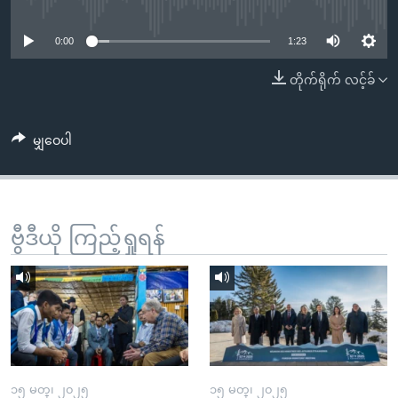
No media source currently available
အ
သုတပဒေသာ အင်္ဂလိပ်စာ
ညွန်း
Learning English
0:00
1:23
စာမျက်နှာ
သို့
ဗွီအိုအေ လူမှုကွန်ယက်များ
တိုက်ရိုက် လင့်ခ်
ကျော်
ကြည့်
မျှဝေပါ
ရန်
ဘာသာစကားများ
ရှာဖွေ
ရန်
နေရာ
ဗွီဒီယို ကြည့်ရှုရန်
သို့
ကျော်
ရန်
၁၅ မတ္၊ ၂၀၂၅
၁၅ မတ္၊ ၂၀၂၅