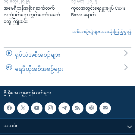
၁၄ မတ္၊ ၂၀၂၅
၁၄ မတ္၊ ၂၀၂၅
အမေရိကန်အစိုးရဆက်လက်
ကုလအတွင်းရေးမှူးချုပ် Cox's
လည်ပတ်ရေး လွှတ်တော်အမတ်
Bazar ရောက်
တွေ ကြိုးပမ်း
အစီအစဉ်တွဲများအားလုံးကြည့်ရှုရန်
ရုပ်သံအစီအစဉ်များ
ရေဒီယိုအစီအစဉ်များ
ဗွီအိုအေ လူမှုကွန်ယက်များ
သတင်း