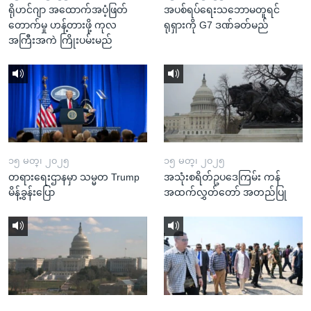
ရိုဟင်ဂျာ အထောက်အပံ့ဖြတ်
အပစ်ရပ်ရေးသဘောမတူရင်
တောက်မှု ဟန့်တားဖို့ ကုလ
ရုရှားကို G7 ဒဏ်ခတ်မည်
အကြီးအကဲ ကြိုးပမ်းမည်
၁၅ မတ္၊ ၂၀၂၅
၁၅ မတ္၊ ၂၀၂၅
တရားရေးဌာနမှာ သမ္မတ Trump
အသုံးစရိတ်ဥပဒေကြမ်း ကန်
မိန့်ခွန်းပြော
အထက်လွှတ်တော် အတည်ပြု