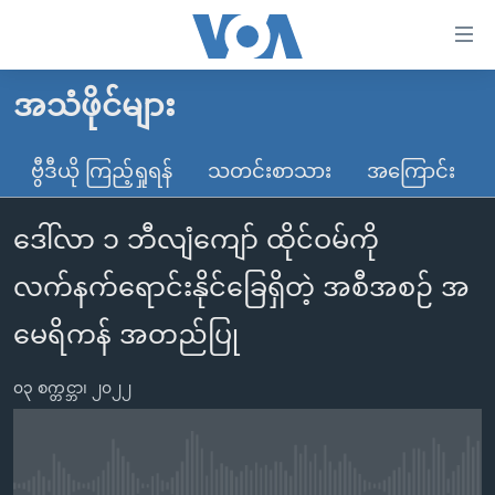
သုံး
ရ
လွယ်ကူ
အသံဖိုင်များ
မူလစာမျက်နှာ
စေ
မြန်မာ
ဗွီဒီယို ကြည့်ရှုရန်
သတင်းစာသား
အကြောင်း
သည့်
ကမ္ဘာ့သတင်းများ
Link
ဒေါ်လာ ၁ ဘီလျံကျော် ထိုင်ဝမ်ကို
ဗွီဒီယို
နိုင်ငံတကာ
များ
သတင်းလွတ်လပ်ခွင့်
အမေရိကန်
လက်နက်ရောင်းနိုင်ခြေရှိတဲ့ အစီအစဉ် အ
ပင်မ
ရပ်ဝန်းတခု လမ်းတခု အလွန်
တရုတ်
အကြောင်းအရာ
မေရိကန် အတည်ပြု
သို့
အင်္ဂလိပ်စာလေ့လာမယ်
အစ္စရေး-ပါလက်စတိုင်း
ကျော်
၀၃ စက္တင္ဘာ၊ ၂၀၂၂
အပတ်စဉ်ကဏ္ဍများ
အမေရိကန်သုံးအီဒီယံ
ကြည့်
ရေဒီယိုနှင့်ရုပ်သံ အချက်အလက်များ
မကြေးမုံရဲ့ အင်္ဂလိပ်စာ
ရေဒီယို
ရန်
ပင်မ
ရေဒီယို/တီဗွီအစီအစဉ်
ရုပ်ရှင်ထဲက အင်္ဂလိပ်စာ
တီဗွီ