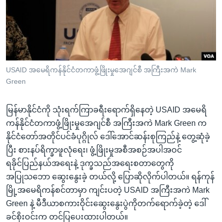
အ
သုတပဒေသာ အင်္ဂလိပ်စာ
ညွန်း
Learning English
စာမျက်နှာ
သို့
ဗွီအိုအေ လူမှုကွန်ယက်များ
ကျော်
ကြည့်
USAID အမေရိကန်နိုင်ငံတကာဖွံ့ဖြိုးမှုအေဂျင်စီ အကြီးအကဲ Mark
Green
ရန်
ဘာသာစကားများ
ရှာဖွေ
မြန်မာနိုင်ငံကို သုံးရက်ကြာခရီးရောက်ရှိနေတဲ့ USAID အမေရိ
ရန်
ကန်နိုင်ငံတကာဖွံ့ဖြိုးမှုအေဂျင်စီ အကြီးအကဲ Mark Green က
နေရာ
နိုင်ငံတော်အတိုင်ပင်ခံပုဂ္ဂိုလ် ဒေါ်အောင်ဆန်းစုကြည်နဲ့ တွေ့ဆုံခဲ့
သို့
ပြီး စားနပ်ရိက္ခာဖူလုံရေး၊ ဖွံ့ဖြိုးမှုအစီအစဉ်အပါအဝင်
ကျော်
ရခိုင်ပြည်နယ်အရေးနဲ့ ဒုက္ခသည်အရေးစတာတွေကို
ရန်
အပြုသဘော ဆွေးနွေးခဲ့ တယ်လို့ ပြောဆိုလိုက်ပါတယ်။ ရန်ကုန်
မြို့အမေရိကန်စင်တာမှာ ကျင်းပတဲ့ USAID အကြီးအကဲ Mark
Green နဲ့ မီဒီယာစကားဝိုင်းဆွေးနွေးပွဲကိုတက်ရောက်ခဲ့တဲ့ ဒေါ်
ခင်စိုးဝင်းက တင်ပြပေးထားပါတယ်။