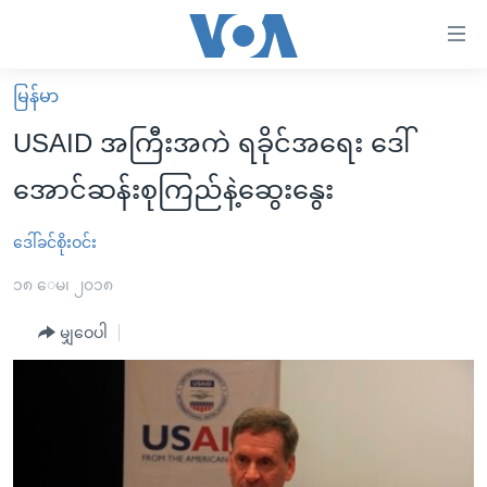
သုံး
ရ
လွယ်ကူ
မြန်မာ
မူလစာမျက်နှာ
စေ
USAID အကြီးအကဲ ရခိုင်အရေး ဒေါ်
မြန်မာ
သည့်
အောင်ဆန်းစုကြည်နဲ့ဆွေးနွေး
ကမ္ဘာ့သတင်းများ
Link
ဗွီဒီယို
နိုင်ငံတကာ
ဒေါ်ခင်စိုးဝင်း
များ
သတင်းလွတ်လပ်ခွင့်
အမေရိကန်
၁၈ ေမ၊ ၂၀၁၈
ပင်မ
ရပ်ဝန်းတခု လမ်းတခု အလွန်
တရုတ်
အကြောင်းအရာ
မျှဝေပါ
သို့
အင်္ဂလိပ်စာလေ့လာမယ်
အစ္စရေး-ပါလက်စတိုင်း
ကျော်
အပတ်စဉ်ကဏ္ဍများ
အမေရိကန်သုံးအီဒီယံ
ကြည့်
ရေဒီယိုနှင့်ရုပ်သံ အချက်အလက်များ
မကြေးမုံရဲ့ အင်္ဂလိပ်စာ
ရေဒီယို
ရန်
ပင်မ
ရေဒီယို/တီဗွီအစီအစဉ်
ရုပ်ရှင်ထဲက အင်္ဂလိပ်စာ
တီဗွီ