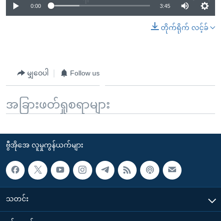
0:00
3:45
တိုက်ရိုက် လင့်ခ်
မျှဝေပါ
Follow us
အခြားဖတ်ရှုစရာများ
ဗွီအိုအေ လူမှုကွန်ယက်များ
သတင်း