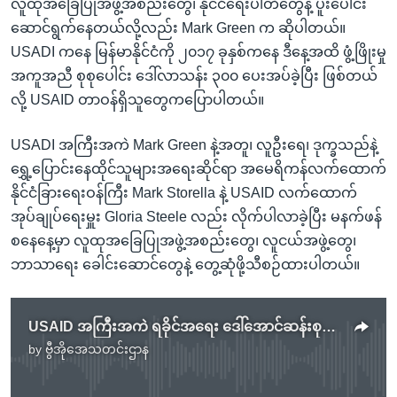
လူထုအခြေပြုအဖွဲ့အစည်းတွေ၊ နိုင်ငံရေးပါတီတွေနဲ့ ပူးပေါင်း
ဆောင်ရွက်နေတယ်လို့လည်း Mark Green က ဆိုပါတယ်။
USADI ကနေ မြန်မာနိုင်ငံကို ၂၀၁၇ ခုနှစ်ကနေ ဒီနေ့အထိ ဖွံ့ဖြိုးမှု
အကူအညီ စုစုပေါင်း ဒေါ်လာသန်း ၃၀၀ ပေးအပ်ခဲ့ပြီး ဖြစ်တယ်
လို့ USAID တာဝန်ရှိသူတွေကပြောပါတယ်။
USADI အကြီးအကဲ Mark Green နဲ့အတူ၊ လူဦးရေ၊ ဒုက္ခသည်နဲ့
ရွှေ့ပြောင်းနေထိုင်သူများအရေးဆိုင်ရာ အမေရိကန်လက်ထောက်
နိုင်ငံခြားရေးဝန်ကြီး Mark Storella နဲ့ USAID လက်ထောက်
အုပ်ချုပ်ရေးမှူး Gloria Steele လည်း လိုက်ပါလာခဲ့ပြီး မနက်ဖန်
စနေနေ့မှာ လူထုအခြေပြုအဖွဲ့အစည်းတွေ၊ လူငယ်အဖွဲ့တွေ၊
ဘာသာရေး ခေါင်းဆောင်တွေနဲ့ တွေ့ဆုံဖို့သီစဉ်ထားပါတယ်။
USAID အကြီးအကဲ ရခိုင်အရေး ဒေါ်အောင်ဆန်းစုကြည်နဲ့ဆွေးနွေး
by
ဗွီအိုအေသတင်းဌာန
No media source currently available