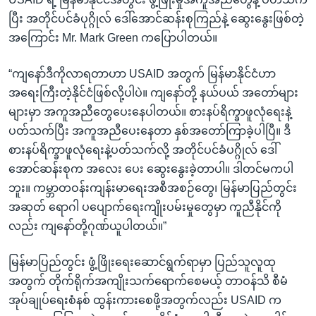
ပြီး အတိုင်ပင်ခံပုဂ္ဂိုလ် ဒေါ်အောင်ဆန်းစုကြည်နဲ့ ဆွေးနွေးဖြစ်တဲ့
အကြောင်း Mr. Mark Green ကပြောပါတယ်။
“ကျနော်ဒီကိုလာရတာဟာ USAID အတွက် မြန်မာနိုင်ငံဟာ
အရေးကြီးတဲ့နိုင်ငံဖြစ်လို့ပါပဲ။ ကျနော်တို့ နယ်ပယ် အတော်များ
များမှာ အကူအညီတွေပေးနေပါတယ်။ စားနပ်ရိက္ခာဖူလုံရေးနဲ့
ပတ်သက်ပြီး အကူအညီပေးနေတာ နှစ်အတော်ကြာခဲ့ပါပြီ။ ဒီ
စားနပ်ရိက္ခာဖူလုံရေးနဲ့ပတ်သက်လို့ အတိုင်ပင်ခံပဂ္ဂိုလ် ဒေါ်
အောင်ဆန်းစုက အလေး ပေး ဆွေးနွေးခဲ့တာပါ။ ဒါတင်မကပါ
ဘူး။ ကမ္ဘာတဝန်းကျန်းမာရေးအစီအစဉ်တွေ၊ မြန်မာပြည်တွင်း
အဆုတ် ရောဂါ ပပျောက်ရေးကျိုးပမ်းမှုတွေမှာ ကူညီနိုင်ကို
လည်း ကျနော်တို့ဂုဏ်ယူပါတယ်။”
မြန်မာပြည်တွင်း ဖွံ့ဖြိုးရေးဆောင်ရွက်ရာမှာ ပြည်သူလူထု
အတွက် တိုက်ရိုက်အကျိုးသက်ရောက်စေမယ့် တာဝန်သိ စီမံ
အုပ်ချုပ်ရေးစံနစ် ထွန်းကားစေဖို့အတွက်လည်း USAID က