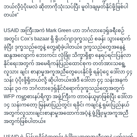
ဘယ်လိုပံ့ပိုးမလဲ ဆိုတာကိုသုံးသပ်ပြီး မူဝါဒချမှတ်နိုင်ဖို့ဖြစ်ပါ
တယ်။”
USAID အကြီးအကဲ Mark Green ဟာ ဘင်္ဂလားဒေ့ရှ်ခရီးစဉ်
အတွင်း Cox’s bazaar ရှိ ရိုဟင်ဂျာဒုက္ခသည် စခန်း သွားရောက်
ခဲ့ပြီး ဒုက္ခသည်တွေနဲ့ တွေ့ဆုံခဲ့ပါတယ်။ ဒုက္ခသည်တွေအနေနဲ့
ဆန္ဒအလျောက် ဘေးကင်း လုံခြုံ၊ သိက္ခာရှိစွာ နေရပ်ရင်းပြန်လာ
နိုင်ရေးအတွက် အမေရိကန်ပြည်ထောင်စုက တတ်အားသရွေ့
လူသား ချင်း စာနာမှုအကူအညီတွေပေးနိုင်ဖို့ ရန်ပုံငွေ ဒေါ်လာ ၄၄
သန်း ပံ့ပိုးဖို့ရှိတယ်လို့ ဆိုပါတယ်။အဲဒီ ဒေါ်လာ ၄၄ သန်းအနက်
သန်း ၃၀ က ဘင်္ဂလားဒေ့ရှ်နိုင်ငံရောက်ဒုက္ခသည်တွေအတွက်
WFP ကမ္ဘာ့စားနပ်ရိက္ခာ အဖွဲ့ကြီးက တာဝန်ယူမှာဖြစ်ပြီး ဒေါ်လာ
၁၄ သန်းကတော့ မြန်မာပြည်တွင်း ရခိုင်၊ ကချင်နဲ့ ရှမ်းပြည်နယ်
အတွက်လူသားချင်းစာနာမှုအထောက်အပံ့နဲ့ ဖွံ့ဖြိုးမှုအကူအညီ
အတွက်ဖြစ်ပါတယ်။
USAID ရဲ့ မြန်မာနိုင်ငံအတွင်း ဖွံ့ဖြိုးမှုအကူအညီတွေနဲ့ ပတ်သက်