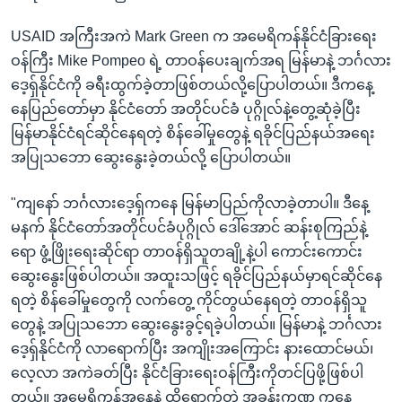
USAID အကြီးအကဲ Mark Green က အမေရိကန်နိုင်ငံခြားရေး
ဝန်ကြီး Mike Pompeo ရဲ့ တာဝန်ပေးချက်အရ မြန်မာနဲ့ ဘင်္ဂလား
ဒေ့ရှ်နိုင်ငံကို ခရီးထွက်ခဲ့တာဖြစ်တယ်လို့ပြောပါတယ်။ ဒီကနေ့
နေပြည်တော်မှာ နိုင်ငံတော် အတိုင်ပင်ခံ ပုဂ္ဂိုလ်နဲ့တွေ့ဆုံခဲ့ပြီး
မြန်မာနိုင်ငံရင်ဆိုင်နေရတဲ့ စိန်ခေါ်မှုတွေနဲ့ ရခိုင်ပြည်နယ်အရေး
အပြုသဘော ဆွေးနွေးခဲ့တယ်လို့ ပြောပါတယ်။
"ကျနော် ဘင်္ဂလားဒေ့ရှ်ကနေ မြန်မာပြည်ကိုလာခဲ့တာပါ။ ဒီနေ့
မနက် နိုင်ငံတော်အတိုင်ပင်ခံပုဂ္ဂိုလ် ဒေါ်အောင် ဆန်းစုကြည်နဲ့
ရော ဖွံ့ဖြိုးရေးဆိုင်ရာ တာဝန်ရှိသူတချို့နဲ့ပါ ကောင်းကောင်း
ဆွေးနွေးဖြစ်ပါတယ်။ အထူးသဖြင့် ရခိုင်ပြည်နယ်မှာရင်ဆိုင်နေ
ရတဲ့ စိန်ခေါ်မှုတွေကို လက်တွေ့ ကိုင်တွယ်နေရတဲ့ တာဝန်ရှိသူ
တွေနဲ့ အပြုသဘော ဆွေးနွေးခွင့်ရခဲ့ပါတယ်။ မြန်မာနဲ့ ဘင်္ဂလား
ဒေ့ရှ်နိုင်ငံကို လာရောက်ပြီး အကျိုးအကြောင်း နားထောင်မယ်၊
လေ့လာ အကဲခတ်ပြီး နိုင်ငံခြားရေးဝန်ကြီးကိုတင်ပြဖို့ဖြစ်ပါ
တယ်။ အမေရိကန်အနေနဲ့ ထိရောက်တဲ့ အခန်းကဏ္ဍ ကနေ