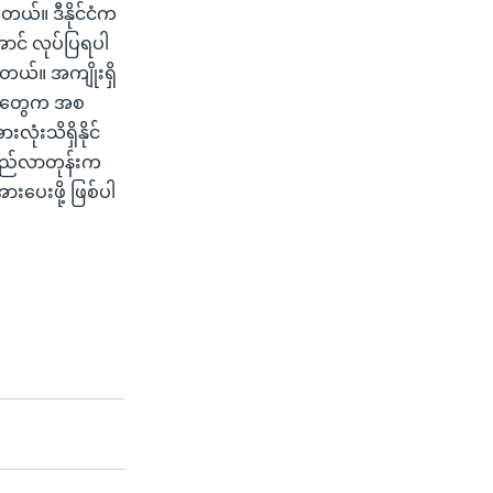
တယ်။ ဒီနိုင်ငံက
ာင် လုပ်ပြရပါ
ယ်။ အကျိုးရှိ
ည်းတွေက အစ
ံးသိရှိနိုင်
ာပြည်လာတုန်းက
ားပေးဖို့ ဖြစ်ပါ