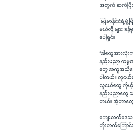
အတွက် ဆက်ပြီး ပ
မြန်မာနိုင်ငံရဲ့
မယ်လို့ များ ခန့
ပေါ့ရှင်။
“ဒါတွေအားလုံးက
နည်းပညာ ကုမ္ပဏီက
တွေ အကူအညီပေးန
ပါတယ်။ လူငယ်တ
လူငယ်တွေ ကိုယ့်
နည်းပညာတွေ သင်
တယ်။ အဲ့တာတွေ
ကျေးလက်ဒေသ ဒါ
တိုးတက်ကြောင်