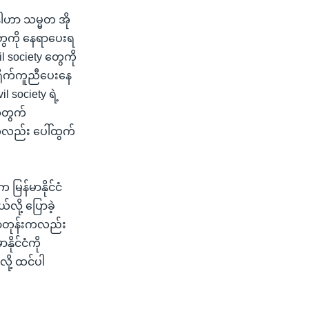
ါဟာ သမ္မတ အို
ွေကို နေရာပေးရ
l society တွေကို
ိုက်ကူညီပေးနေ
society ရဲ့
အတွက်
ွေလည်း ပေါ်ထွက်
မြန်မာနိုင်ငံ
လို့ ပြောခဲ့
 လာတုန်းကလည်း
ုင်ငံကို
လို့ ထင်ပါ