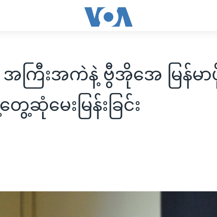
ကြီးအကဲနဲ့ ဗွီအိုအေ မြန်မာပိ
တွေ့ဆုံမေးမြန်းခြင်း