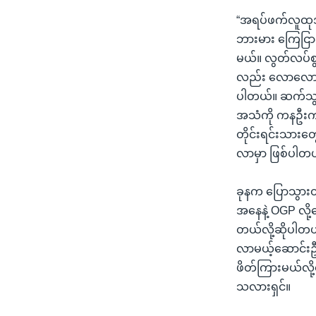
“အရပ်ဖက်လူထုအ
ဘားမား ကြေငြာခ
မယ်။ လွတ်လပ်စွာထ
လည်း လောလောဆယ
ပါတယ်။ ဆက်သွယ
အသံကို ကနဦးကတ
တိုင်းရင်းသားတွ
လာမှာ ဖြစ်ပါတယ
ခုနက ပြောသွားတဲ
အနေနဲ့ OGP လို့ခ
တယ်လို့ဆိုပါတယ်
လာမယ့်ဆောင်းဦး
ဖိတ်ကြားမယ်လို့ပ
သလားရှင်။