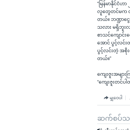
“မြန်မာနိုင်ငံဟ
လူတွေတင်မက တကမ
တယ်။ ဘဏ္ဍာငွေ
သလား မရှိဘူးလ
စာသင်ကျောင်းတွ
အောင် ပွင့်လင်း
ပွင့်လင်းတဲ့ အစိ
တယ်။”
ကျေးဇူးအများက
“ကျေးဇူးတင်ပါ
မျှဝေပါ
ဆက်စပ်သတင