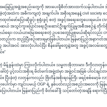
ခြေပြုအဖွဲ့အစည်းတွေကို အားပေးဖို့စိတ်အားထက်သန်ပါတယ်။ ဒ
ဲ့တဲ့အထဲက အဓိကကျတဲ့ အချက်ပါ။ အစိုးရအနေနဲ့ civil society တ
ုတ်ဖော်ပြောဆိုခွင့်၊ စုရုံးခွင့် စတဲ့ အခွင့်အရေးတွေပေးရမယ်။ civi
် အသွင်ကူးပြောင်းရေးဦးဆောင်ဦးရွက်ပြုမှုအစီအစဉ်နဲ့ တိုက်ရ
်ရေး၊ လယ်ယာမြေအရေးစတဲ့ ဥပဒေတွေပြုစုမယ်ဆိုရင်လည်း civil 
ည်းက ထည့်ပြီးစဉ်းစားရမှာဖြစ်ပါတယ်။ မြန်မာပြည်အနာဂတ်
ေ အပါအဝင် အားလုံးပါဝင်ပြီး စိန်ခေါ်မှုတွေနဲ့အတူ အခွင့်အလမ်းတ
်။”
့ မိန့်ခွန်းထဲမှာ ကြားလိုက်ပါတယ်။ သမ္မတအိုဘားမား ဒီကိုလာတုန်းက 
ေါ်တဲ့ ပွင့်လင်းအစိုးရ မိတ်ဖက်အဖွဲ့ထဲမှာ အဖွဲ့ဝင်အဖြစ် ပါဝင်ချင်တယ်
။ ပြီးခဲ့တဲ့ လတုန်းကလည်း ဗြိတိန်အစိုးရဝန်ကြီး ဖရင့်စစ်မော့ခ်
ပေါက်မှာ ကျင်းပမယ့် OGP ရဲ့ နှစ်ပတ်လည်အစည်းအဝေးကို မြန်မာနိ
ြောပါတယ်။ မြန်မာပြည်ကို ဖိတ်ခေါ်ဖို့ သင့်တော်တဲ့အချိန် ရောက်ပြီ