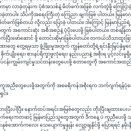
်ဘာမှာ လာခဲ့တုန်းက ပုံစံအသစ်နဲ့ မိတ်ဖက်အဖြစ် လက်တွဲဖို့ ကြေငြာခ
လာခဲ့တာပါ။ သိပ်ကိုအရေးကြီးတဲ့ ကြေညာ ချက်ဖြစ် ပါတယ်။ မြန်မ
့ မိတ်ဖက်ဖြစ်တယ် လို့လည်း ပြောခဲ့ ပါတယ်။ ဒါကြောင့် မြန်မာပြည်ရ
ွက် အကောင်းဆုံး အစီအစဉ်နဲ့ ပံ့ပိုးပေးဖို့ ဖြစ်ပါတယ်။ တစ်ချိန်တည်
က်ပြီးဖော်ဆောင် ဖို့ တောင်းဆိုမှာဖြစ်ပါတယ်။ တကယ်သိသာထူးခြာ
တွေ တွေ့ရမှသာ ဖွံ့ဖြိုးမှုအတွက် ကျွန်တော်တို့ရဲ့ရင်းနှီးမြှပ်နှံမှုတွေကိ
ိုက်ပျိုးရေး၊ စားနပ်ရိက္ခာဖူလုံရေး၊ နည်းပညာနဲ့ အစိုးရ ပွင့်လင်းမှုရ
ပ်ငန်းကျွမ်းကျင်မှုသင်တန်းတွေပေးဖို့ စတာတွေကို အကောင်အထည်ဖေ
းမှုအကူအညီတွေပေးဖို့အတွက်ကို အမေရိကန်အစိုးရက ဘက်ဂျက်ရန်ပုံ
ှင်။
ျထားပြီးပါပြီ။ နောက်ထပ်အရင်းအမြစ်တွေလည်း တိုးပြီးချထားပေးပါတယ်
ရွက်ရေးကတဆင့် မြန်မာပြည်သူတွေအတွက် ဒီကနေ့ ပဲ ကူညီပေးဖို့ 
်အောက်ကလေး သေပျောက်မှုနှုန်း လျှော့ချနိုင်ဖို့ ပြောရရင် နမိုးန