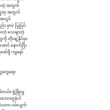
ဲ့တဲ့ အတွက်
ာလူထု အတွက်
ဲ့အသွင်
း မှာပဲ ပြုပြင်
းတဲ့ သေချာတဲ့
ု တိုးချဲ့နိုင်မှာ
ှိအောင် နောက်ပြီး
ာ်ဖို့ ကျနော်
ငွေတွေရော
။ ဖွံ့ဖြိုးမှု
သဘောတူခဲ့ပါ
ီးယား၊ ဝမ်းပျက်