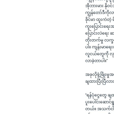
အိုဘားမား နိုဝင
ကျွန်တော်ဒီကို
ခိုင်မာ ထူးကဲတဲ
ကူးပြောင်းရေးအတ
ပြောင်းလဲရေး ဆ
တိုးတက်မှု လက္ခဏာ
ပါ။ ကျန်းမာရေး၊ စ
လူငယ်တွေကို လု
လာခဲ့တာပါ။”
အခုလိုဖွံ့ဖြို
ချထားပြီးပြီလားရ
“ရန်ပုံငွေတွေ ခ
ပူးပေါင်းဆောင်
တယ်။ အသက်ငါးနှစ