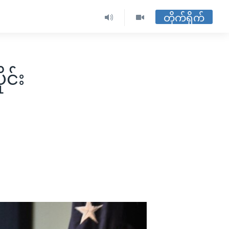
တိုက်ရိုက်
ုင်း