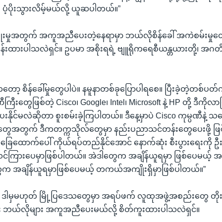
ံ့ပိုးသွားလိမ့်မယ်လို့ ယူဆပါတယ်။”
ဖွံ့ဖြိုးမှုအတွက် အကူအညီပေးတဲ့နေရာမှာ ဘယ်လိုစိန်ခေါ် အကဲစမ်းမှုတွေန
်မှန်းထားပါသလဲရှင်။ ဥပမာ အစိုးရရဲ့ ဗျူရိုကရေစီယန္တယားတို့၊ အဂတိလ
တော့ စိန်ခေါ်မှုတွေပါပဲ။ နမူနာတစ်ခုပြောပါရစေ။ ပြီးခဲ့တဲ့တစ်ပ
ြီးတွေဖြစ်တဲ့ Cisco၊ Google၊ Intel၊ Microsoft နဲ့ HP တို့ ဒီကိုလာပ
ိုင်မလဲဆိုတာ စူးစမ်းခဲ့ကြပါတယ်။ ဒီနေ့မှာပဲ Cisco ကုမ္ပဏီနဲ့
ွေအတွက် ဒီကတက္ကသိုလ်တွေမှာ နည်းပညာသင်တန်းတွေပေးဖို့ ဖြ
ခြေထောက်ပေါ် ကိုယ်ရပ်တည်နိုင်အောင် နောက်ဆုံး စီးပွားရေးကို ဦး
ကြားပေမှာဖြစ်ပါတယ်။ အဲဒါတွေက အချိန်ယူရမှာ ဖြစ်ပေမယ့် အကျိ
က အချိန်ယူရမှာဖြစ်ပေမယ့် တကယ်အကျိုးရှိမှာဖြစ်ပါတယ်။”
မှမဟုတ် မြို့ပြဒေသတွေမှာ အရပ်ဖက် လူထုအဖွဲ့အစည်းတွေ တိ
း ဘယ်လိုများ အကူအညီပေးမယ်လို့ စိတ်ကူးထားပါသလဲရှင်။