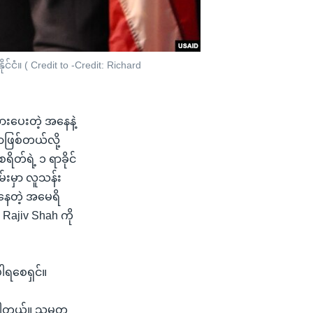
ုင်ငံ။ ( Credit to -Credit: Richard
းအားပေးတဲ့ အနေနဲ့
ာဖြစ်တယ်လို့
်ရဲ့ ၁ ရာခိုင်
ှမ်းမှာ လူသန်း
ိနေတဲ့ အမေရိ
. Rajiv Shah ကို
ါရစေရှင်။
စ်ပါတယ်။ သမ္မတ