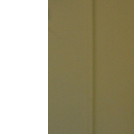
သုတပဒေသာ အင်္ဂလိပ်စာ
အ
ညွန်း
စာမျက်နှာ
သို့
ကျော်
ကြည့်
ရန်
ရှာဖွေ
ရန်
နေရာ
သို့
ကျော်
ရန်