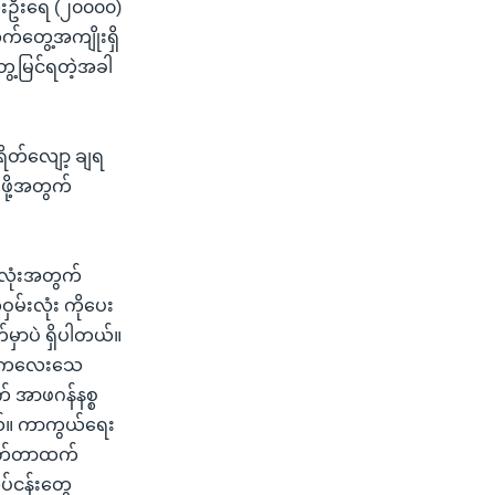
လေးဦးရေ (၂၀၀၀၀)
်တွေ့အကျိုးရှိ
ွေ့မြင်ရတဲ့အခါ
ိတ်လျော့ ချရ
ဖို့အတွက်
လုံးအတွက်
မ်းလုံး ကိုပေး
်မှာပဲ ရှိပါတယ်။
ပါ။ ကလေးသေ
က် အာဖဂန်နစ္စ
တယ်။ ကာကွယ်ရေး
လွှတ်တာထက်
ပ်ငန်းတွေ