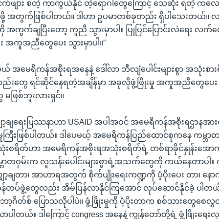
ငှက်ဖျား စတဲ့ ကာကွယ်နိုင် တဲ့ရောဂါတွေကြောင့် သေဆုံး ရတဲ့ က
ုင်ဖို့ အတွက်ဖြစ်ပါတယ်။ ဒါဟာ ဥပမာတစ်ခုတည်း ရှိပါသေးတယ်။ လက
ေကို အကွက်ချပြီးတော့ ကူညီ သွားမှာပါ။ ပြုပြင်ပြောင်းလဲရေး လက်တ
ီး အကူအညီတွေပေး သွားမှာပါ။”
အမေရိကန်အစိုးရအနေနဲ့ ဒေါ်လာ ဘီလျံပေါင်းများစွာ အသုံးစားရ
တွေ ရင်ဆိုင်နေရတဲ့အချိန်မှာ အခုလိုဖွံ့ဖြိုးမှု အကူအညီတွေပေး 
မဖြစ်ဘူးလားရှင်။
ျှော့ချရေးပြဿနာဟာ USAID အပါအဝင် အမေရိကန်အစိုးရဌာနအား
းမှုကြီးဖြစ်ပါတယ်။ ဒါပေမယ့် အမေရိကန်ပြည်ထောင်စုကနေ ကမ္ဘာတဝှ
မှုအသုံးစရိတ်ဟာ အမေရိကန်အစိုးရအသုံးစရိတ်ရဲ့ တစ်ရာခိုင်နှုန်းအောက
ဲ့ ကမ္ဘာတဝှမ်းက လူသန်းပေါင်းများစွာရဲ့အသက်တွေကို ကယ်နေတာ
လျှော့ချတာ၊ အာဟာရအတွက် စိုက်ပျိုးရေးကဏ္ဍကို ပံ့ပိုးပေး တာ၊ နော
ပ်ဖွဲ့တွေလည်း အိမ်ပြန်လာနိုင်ကြအောင် လုပ်ဆောင်နိုင်ခဲ့ ပါ
ော့ဂိတ်စ် ပြောသလိုပါပဲ။ ဖွံ့ဖြိုးမှုကို ပံ့ပိုးတာက စစ်သားတွေစေ
ယ်။ ဒါကြောင့် congress အနေနဲ့ ကျွန်တော်တို့ရဲ့ ဖွံ့ဖြိုးရေးလု