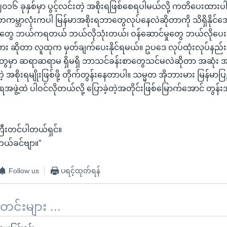
ာ ၂၀၁၆ ခုနှစ်မှာ ပွင့်လင်းတဲ့ အစိုးရဖြစ်စေရပါမယ်လို့ ကတိပေးထားပါ
္ဘာလုံးကပါ မြန်မာအစိုးရဘာတွေလုပ်နေလဲဆိုတာကို သိရှိနိုင်အေ
တွေ ဘယ်ကရတယ် ဘယ်လိုသုံးတယ်၊ ဝန်ဆောင်မှုတွေ ဘယ်လိုပေးတ
ား ဆိုတာ လူထုက မှတ်ချက်ပေးနိုင်ရမယ်။ ဥပဒေ လုပ်ထုံးလုပ်န
ေမှာ ဆရာဆရာမ ရှိမရှိ ဘာသင်ခန်းစာတွေသင်မလဲဆိုတာ အဆုံး အားလု
တဲ့ အစိုးရမျိုးဖြစ်ဖို့ တိုက်တွန်းနေတာပါ။ သမ္မတ အိုဘားမား မြန်မ
ုးရအဖွဲ့ထဲ ပါဝင်လိုတယ်လို့ ပြောခဲ့တဲ့အတိုင်းဖြစ်မြောက်အောင် တွန်းအ
ြီးတင်ပါတယ်ရှင်။
တယ်ခင်ဗျာ။”
Follow us
ပရင့်ထုတ်ရန်
်းများ ...