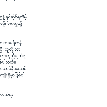
ဲ့ ရင်ဆိုင်ရလိမ့်
ိုက်စားမှုတို့
တ်က အမေရိကန်
ြီး သူတို့ ဘာ
 သဘောတူညီချက်ရ
စ်ပါတယ်။
ဆောင်နိုင်အောင်
ုးရှိမှာဖြစ်ပါ
ုးတက်ရာ