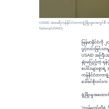
USAID အမေရိကန်နိုင်ငံတကာဖွံ့ဖြိုးမှုအေဂျင်စီ အုပ
Nyberg/USAID)
မြန်မာနိုင်ငံကို
ပွင့်လင်းမြင်သာ
USAID အကြီးအကဲ
နှုံးမပြည့်တဲ့ ရန
ပေါင်းများစွာရဲ
ကန်နိုင်ငံတကာဖွံ
ဒေါ်ခင်စိုးဝင်း
ဖွံ့ဖြိုးမှုအထ
“ကျွန်တော်တို့ရ