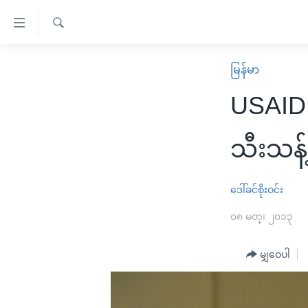
သုံး
ရ
ရှာဖွေ
လွယ်ကူ
မူလစာမျက်နှာ
မြန်မာ
ရ
စေ
မြန်မာ
လာ
USAID အ
သည့်
ဒ်
ကမ္ဘာ့သတင်းများ
Link
ဗွီဒီယို
နိုင်ငံတကာ
သီးသန့်
များ
သတင်းလွတ်လပ်ခွင့်
အမေရိကန်
ပင်မ
ရပ်ဝန်းတခု လမ်းတခု အလွန်
တရုတ်
ဒေါ်ခင်စိုးဝင်း
အကြောင်းအရာ
အင်္ဂလိပ်စာလေ့လာမယ်
အစ္စရေး-ပါလက်စတိုင်း
၀၈ မတ္၊ ၂၀၁၃
သို့
အပတ်စဉ်ကဏ္ဍများ
အမေရိကန်သုံးအီဒီယံ
ကျော်
မျှဝေပါ
ကြည့်
ရေဒီယိုနှင့်ရုပ်သံ အချက်အလက်များ
မကြေးမုံရဲ့ အင်္ဂလိပ်စာ
ရေဒီယို
ရန်
ရေဒီယို/တီဗွီအစီအစဉ်
ရုပ်ရှင်ထဲက အင်္ဂလိပ်စာ
တီဗွီ
ပင်မ