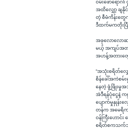
ဝမ်းဖောရောဂါ၊ 
အထိလျှော့ ချနိ
တဲ့ စီမံကိန်းတွ
ဒီထက်မကတိုးပြ
အခုလောလောဆယ် 
မယ့် အကျပ်အတည်း
အဟန့်အတားတွေ 
“အသုံးစရိတ်လ
စိန်ခေါ်အကဲစမ်
နေတဲ့ ဖွံ့ဖြိုး
အဲဒီရန်ပုံငွေန
ပျောက်မှုနှုန်း
တန်က အမေရိကန်တ
ဝန်ကြီးဟောင်း ဘ
စရိတ်စကသက်သာပါတ