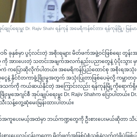
်ချုပ်ရေးမှူး Dr. Rajiv Shah၊ ရန်ကုန် အမေရိကန်စင်တာ၊ ရန်ကုန်မြို့၊ မြန်မာနိ
 ၂၀၁၆ ခုနှစ်မှာ ပွင့်လင်းတဲ့ အစိုးရများ မိတ်ဖက်အဖွဲ့ဝင်ဖြစ်ရေး တွန်
မှု ကို အားပေးတဲ့ သတင်းအချက်အလက်နည်းပညာတွေနဲ့ ပံ့ပိုးသွား မှ
 ကပြောဆိုလိုက်ပါတယ်။ အမေရိကန်ပြည်ထောင်စု အစိုးရအသုံးစရိတ
်ပုံငွေနဲ့ နိုင်ငံတကာဖွံ့ဖြိုးမှုအတွက် အသုံးပြုတာဖြစ်ပေမဲ့လို့ ကမ္ဘာတဝ
့ အသက်ကို ကယ်ဆယ်နိုင်တဲ့ အကြောင်းလည်း ရန်ကုန်မြို့ကိုရောက်ရှ
့ဖြိုးမှုအေဂျင်စီ အုပ်ချုပ်ရေးမှူး Dr. Rajiv Shahက ပြောပါတယ်။ Dr
က သီးသန့်တွေ့ဆုံမေးမြန်းထားပါတယ်။
ောက်အကူပေးမယ့်အထဲမှာ ဘယ်ကဏ္ဍတွေကို ဦးစားပေးမယ်ဆိုတာ သိပ
ဲ့ ဦးစားပေးလုပ်ငန်းကတော့ မိတ်ဖက်အဖြစ်ပုံစံသစ်နဲ့လက်တွဲဖို့ပဲဖြ