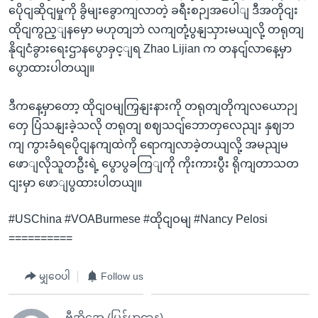
ပေိုငျဆိုငျမှုကို ခွိမျးခွောကျလာတဲ့ ခရီးစဉျအပေါျ ဒီအတိုငျး
ထိုငျကွည့ျနမှော မဟုတျဘဲ လကျတုံ့ပွနျသှားမယျလို့ တရုတျ
နိုငျငံခွားရေးဌာနပွောခှင့ျရ Zhao Lijian က တနငျ်လာနေ့မှာ
ပွောထားပါတယျ။
ဒီကနေ့မှာတော့ ထိုငျဝမျကြှနျးနားကို တရုတျတိုကျလယောဉျ
တှေ ပြံသနျးခဲ့သလို တရုတျ စဈသငျ်ဘောတှလေညျး နှဈဘ
ကျ ကွားခံရပေိုငျနကျထဲကို ရောကျလာခဲ့တယျလို့ အမညျမ
ဖောျလိုသူတဦးရဲ့ ပွောပွခကြျကို ကိုးကားပွီး ရိုကျတာသတ
ငျးမှာ ဖောျပွထားပါတယျ။
#USChina #VOABurmese #ထိုငျဝမျ #Nancy Pelosi
==========
မျှဝေပါ
Follow us
ဗွီအိုအေ (မြန်မာဌာန)