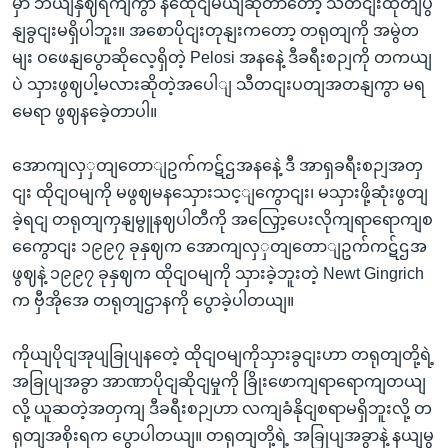
မှာ ဘယျနှဈရကျကွာ နထေိုငျမယျဆိုတာတော့ သတငျးထုတျပွ
နျခွငျးမရှိပါဘူး။ အစောပိုငျးတုနျးကတော့ တရုတျကို အမွဲတ
မျး ဝဖေနျပွောဆိုလေ့ရှိတဲ့ Pelosi အနနေဲ့ ဒီခရီးစဉျကို တကယျ
ပဲ သှားဖွဈပါ့မလားဆိုတဲ့အပေါျ သီတငျးပတျအတနျကွာ မရ
မေရာ ဖွဈနခေဲ့တာပါ။
အောကျလှှတျတောျဥက်ကဋ်ဌအနနေဲ့ ဒီ အာရှခရီးစဉျအတှ
ငျး ထိုငျဝမျကို မဖွဈမနသှေားသင့ျကွောငျး၊ မသှားဖို့ဆုံးဖွတျ
ခဲ့ရငျ တရုတျကှနျမွူနဈပါတီကို အလြှော့ပေးလိုကျရာရောကျစ
ကွေောငျး ၁၉၉၇ ခုနှဈက အောကျလှှတျတောျဥက်ကဋ်ဌအ
ဖွဈနဲ့ ၁၉၉၇ ခုနှဈက ထိုငျဝမျကို သှားခဲ့ဘူးတဲ့ Newt Gingrich
က ဗှီအိုအေ တရုတျဌာနကို ပွောခဲ့ပါတယျ။
ကိုယျပိုငျအုပျခြုပျနတေဲ့ ထိုငျဝမျကိုသှားခွငျးဟာ တရုတျတို့ရဲ့
အခြုပျအခွာ အာဏာပိုငျဆိုငျမှုကို ခြိုးဖောကျရာရောကျတယျ
လို့ ယူဆတဲ့အတှကျ ဒီခရီးစဉျဟာ လကျခံနိုငျစရာမရှိဘူးလို့ တ
ရုတျအစိုးရက ပွောပါတယျ။ တရုတျတို့ရဲ့ အခြုပျအခွာနဲ့ နယျမွ