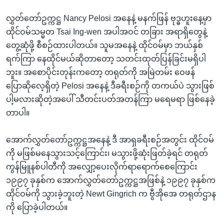
လွှတ်တော်ဥက္ကဋ္ဌ Nancy Pelosi အနေနဲ့ မနက်ဖြန် ဗုဒ္ဓဟူးနေ့မှာ
ထိုင်ဝမ်သမ္မတ Tsai Ing-wen အပါအဝင် တခြား အရာရှိတွေနဲ့
တွေ့ဆုံဖို့ စီစဉ်ထားပါတယ်။ သူမအနေနဲ့ ထိုင်ဝမ်မှာ ဘယ်နှစ်
ရက်ကြာ နေထိုင်မယ်ဆိုတာတော့ သတင်းထုတ်ပြန်ခြင်းမရှိပါ
ဘူး။ အစောပိုင်းတုန်းကတော့ တရုတ်ကို အမြဲတမ်း ဝေဖန်
ပြောဆိုလေ့ရှိတဲ့ Pelosi အနေနဲ့ ဒီခရီးစဉ်ကို တကယ်ပဲ သွားဖြစ်
ပါ့မလားဆိုတဲ့အပေါ် သီတင်းပတ်အတန်ကြာ မရေမရာ ဖြစ်နေခဲ့
တာပါ။
အောက်လွှတ်တော်ဥက္ကဋ္ဌအနေနဲ့ ဒီ အာရှခရီးစဉ်အတွင်း ထိုင်ဝမ်
ကို မဖြစ်မနေသွားသင့်ကြောင်း၊ မသွားဖို့ဆုံးဖြတ်ခဲ့ရင် တရုတ်
ကွန်မြူနစ်ပါတီကို အလျှော့ပေးလိုက်ရာရောက်စေကြောင်း
၁၉၉၇ ခုနှစ်က အောက်လွှတ်တော်ဥက္ကဋ္ဌအဖြစ်နဲ့ ၁၉၉၇ ခုနှစ်က
ထိုင်ဝမ်ကို သွားခဲ့ဘူးတဲ့ Newt Gingrich က ဗွီအိုအေ တရုတ်ဌာန
ကို ပြောခဲ့ပါတယ်။