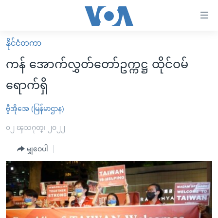
သုံး
ရ
လွယ်ကူ
နိုင်ငံတကာ
မူလစာမျက်နှာ
စေ
ကန် အောက်လွှတ်တော်ဥက္ကဋ္ဌ ထိုင်ဝမ်
မြန်မာ
သည့်
ရောက်ရှိ
ကမ္ဘာ့သတင်းများ
Link
ဗွီဒီယို
နိုင်ငံတကာ
ဗွီအိုအေ (မြန်မာဌာန)
များ
သတင်းလွတ်လပ်ခွင့်
အမေရိကန်
၀၂ ၾသဂုတ္၊ ၂၀၂၂
ပင်မ
ရပ်ဝန်းတခု လမ်းတခု အလွန်
တရုတ်
အကြောင်းအရာ
မျှဝေပါ
သို့
အင်္ဂလိပ်စာလေ့လာမယ်
အစ္စရေး-ပါလက်စတိုင်း
ကျော်
အပတ်စဉ်ကဏ္ဍများ
အမေရိကန်သုံးအီဒီယံ
ကြည့်
ရေဒီယိုနှင့်ရုပ်သံ အချက်အလက်များ
မကြေးမုံရဲ့ အင်္ဂလိပ်စာ
ရေဒီယို
ရန်
ပင်မ
ရေဒီယို/တီဗွီအစီအစဉ်
ရုပ်ရှင်ထဲက အင်္ဂလိပ်စာ
တီဗွီ