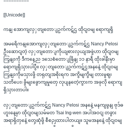
==========
[[Unicode]]
ကနျ အောကျလှှတျတောျဥက်ကဋ်ဌ ထိုငျဝမျ ရောကျရှိ
အမရေိကနျအောကျလှှတျတောျဥက်ကဋ်ဌ Nancy Pelosi
ဦးဆောငျတဲ့ လှှတျတောျကိုယျစားလှယျအဖှဲ့ဟာ ထိုငျဝမျ
ကြှနျးကို ဒီကနေ့ည ဒသေစံတောျခြိနျ ၁၁ နာရီ ထိုးခါနီးမှာ
ရောကျရှိသှားပါပွီ။ လှှတျတောျဥက်ကဋ်ဌအနနေဲ့ ထိုငျဝမျ
ကြှနျးကိုမသှားဖို့ တရုတျအစိုးရက အကွိမျကွိမျ တားမွဈ၊
သတိပေး၊ ခွိမျးခွောကျမှုတှေ လုပျနတေဲ့ကွားက အခုလို ရောကျ
ရှိသှားတာပါ။
လှှတျတောျဥက်ကဋ်ဌ Nancy Pelosi အနနေဲ့ မနကျဖွနျ ဗုဒ်ဓ
ဟူးနေ့မှာ ထိုငျဝမျသမ်မတ Tsai Ing-wen အပါအဝငျ တခွား
အရာရှိတှနေဲ့ တှေ့ဆုံဖို့ စီစဉျထားပါတယျ။ သူမအနနေဲ့ ထိုငျဝမျ