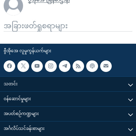
အခြားဖတ်ရှုစရာများ
ဗွီအိုအေ လူမှုကွန်ယက်များ
သတင်း
၀န်ဆောင်မှုများ
အပတ်စဉ်ကဏ္ဍများ
အင်္ဂလိပ်သင်ခန်းစာများ