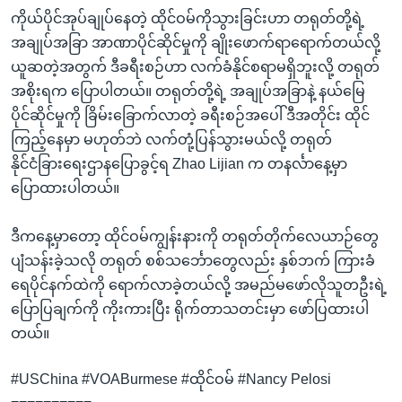
ကိုယ်ပိုင်အုပ်ချုပ်နေတဲ့ ထိုင်ဝမ်ကိုသွားခြင်းဟာ တရုတ်တို့ရဲ့
အချုပ်အခြာ အာဏာပိုင်ဆိုင်မှုကို ချိုးဖောက်ရာရောက်တယ်လို့
ယူဆတဲ့အတွက် ဒီခရီးစဉ်ဟာ လက်ခံနိုင်စရာမရှိဘူးလို့ တရုတ်
အစိုးရက ပြောပါတယ်။ တရုတ်တို့ရဲ့ အချုပ်အခြာနဲ့ နယ်မြေ
ပိုင်ဆိုင်မှုကို ခြိမ်းခြောက်လာတဲ့ ခရီးစဉ်အပေါ် ဒီအတိုင်း ထိုင်
ကြည့်နေမှာ မဟုတ်ဘဲ လက်တုံ့ပြန်သွားမယ်လို့ တရုတ်
နိုင်ငံခြားရေးဌာနပြောခွင့်ရ Zhao Lijian က တနင်္လာနေ့မှာ
ပြောထားပါတယ်။
ဒီကနေ့မှာတော့ ထိုင်ဝမ်ကျွန်းနားကို တရုတ်တိုက်လေယာဉ်တွေ
ပျံသန်းခဲ့သလို တရုတ် စစ်သင်္ဘောတွေလည်း နှစ်ဘက် ကြားခံ
ရေပိုင်နက်ထဲကို ရောက်လာခဲ့တယ်လို့ အမည်မဖော်လိုသူတဦးရဲ့
ပြောပြချက်ကို ကိုးကားပြီး ရိုက်တာသတင်းမှာ ဖော်ပြထားပါ
တယ်။
#USChina #VOABurmese #ထိုင်ဝမ် #Nancy Pelosi