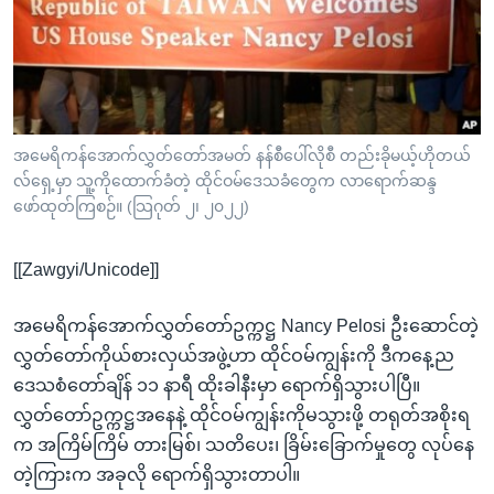
အ
သုတပဒေသာ အင်္ဂလိပ်စာ
ညွန်း
Learning English
စာမျက်နှာ
သို့
ဗွီအိုအေ လူမှုကွန်ယက်များ
ကျော်
ကြည့်
အမေရိကန်အောက်လွှတ်တော်အမတ် နန်စီပေါ်လိုစီ တည်းခိုမယ့်ဟိုတယ်
လ်ရှေ့မှာ သူ့ကိုထောက်ခံတဲ့ ထိုင်ဝမ်ဒေသခံတွေက လာရောက်ဆန္ဒ
ရန်
ဘာသာစကားများ
ဖော်ထုတ်ကြစဉ်။ (သြဂုတ် ၂၊ ၂၀၂၂)
ရှာဖွေ
ရန်
[[Zawgyi/Unicode]]
နေရာ
သို့
အမေရိကန်အောက်လွှတ်တော်ဥက္ကဋ္ဌ Nancy Pelosi ဦးဆောင်တဲ့
ကျော်
လွှတ်တော်ကိုယ်စားလှယ်အဖွဲ့ဟာ ထိုင်ဝမ်ကျွန်းကို ဒီကနေ့ည
ရန်
ဒေသစံတော်ချိန် ၁၁ နာရီ ထိုးခါနီးမှာ ရောက်ရှိသွားပါပြီ။
လွှတ်တော်ဥက္ကဋ္ဌအနေနဲ့ ထိုင်ဝမ်ကျွန်းကိုမသွားဖို့ တရုတ်အစိုးရ
က အကြိမ်ကြိမ် တားမြစ်၊ သတိပေး၊ ခြိမ်းခြောက်မှုတွေ လုပ်နေ
တဲ့ကြားက အခုလို ရောက်ရှိသွားတာပါ။