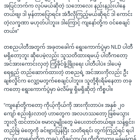
အပြင်ဘက်က လုပ်မယ်ဆိုတဲ့ သဘောလေး နည်းနည်းပါနေ
တယ်ဗျ၊ ဒါ မှန်တာပြောရင်။ အဲဒီလိုကြည့်မယ်ဆိုရင် ဒါ ကောင်း
တဲ့လက္ခဏာ မဟုတ်ပါဘူး။ ဒါကြောင့် ကျနော်တို့က ဝင်စေချင်
တယ်။”
တစညပါတီအတွက် အခုတခေါက် ရွေးကောက်ပွဲမှာ NLD ပါတီ
မရှိတော့ဘူး ဆိုပေမဲ့လည်း သူသတိထားရမယ့် ပါတီကတော့
အင်အားကောင်းလှတဲ့ ကြံ့ခိုင်ဖွံ့ဖြိုးရေး ပါတီပါပဲ။ ဒါပေမဲ့
ရေရှည် တည်ဆောက်ထားတဲ့ တစညရဲ့ အင်အားကိုလည်း ဦး
ချစ်လှိုင်က လျှော့မတွက်စေချင်ပါဘူး။ သူတို့စိုးရိမ်နေတာ တခု
ကတော့ ရွေးကောက်ပွဲမှာ မဲလိမ်မှု ရှိမရှိဆိုတဲ့ ကိစ္စပါ။
“ကျနော်တို့ကတော့ ကိုယ့်ကိုယ်ကို အားကိုးတာပဲ။ အနှစ် ၂၀
ကျော် စည်းရုံးလာတဲ့ ဟာတွေက အလဟဿတော့ ဖြစ်မသွား
ဘူးလို့ ထင်တာပဲ။ ဗမာလူမျိုးတွေ မဲပေးတတ်တယ်ဗျ။ သန့်ရှင်း၊
တည်မြဲ မဲတွေကို ခင်ဗျားပြန်ပြီး သတိရရင်၊ တွက်ကြည့်ရင် ရပါ
တယ်။ ကျနော်တို့က တခုပဲ လိုချင်တယ်။ တိတိကျကျ၊ မှန်မှန်ကန်