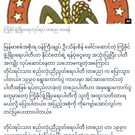
အ
သုတပဒေသာ အင်္ဂလိပ်စာ
ညွန်း
Learning English
စာမျက်နှာ
သို့
ဗွီအိုအေ လူမှုကွန်ယက်များ
ကြံ့ခိုင်ဖွံ့ဖြိုးရေးလုပ်ရပ် တစည ဝေဖန်
ကျော်
ကြည့်
မြန်မာစစ်အစိုးရ ဝန်ကြီးချုပ် ဦးသိန်းစိန် ခေါင်းဆောင်တဲ့ ကြံ့ခိုင်
ရန်
ဖွံ့ဖြိုးရေးပါတီဟာ နိုင်ငံတော်ရဲ့ ရန်ပုံငွေတွေ အသုံးပြုပြီး ပါတီ
ဘာသာစကားများ
ရှာဖွေ
အကျိုး လုပ်ဆောင်နေတာ သဘောမကျတဲ့အကြောင်း
ရန်
တိုင်းရင်းသား စည်းလုံးညီညွတ်ရေးပါတီ (တစည) က ပြောသွား
နေရာ
ပါတယ်။ ၁၉၉၀ ရွေးကောက်ပွဲ ကာလမှာ အင်အားကောင်းတဲ့
သို့
ပါတီအဖြစ် ရပ်တည်လာခဲ့တဲ့ တစညပါတီဟာ အခုရွေးကောက်ပွဲ
ကျော်
တွေမှာတော့ ကြံ့ခိုင်ဖွံ့ဖြိုးရေးပါတီကို သူတို့ အထူးသတိထားရ
ရန်
မယ်လို့ ပြောပါတယ်။ အပြည့်အစုံကို ကိုကျော်အောင်လွင်က
တင်ပြပေးထားပါတယ်။
တိုင်းရင်းသား စည်းလုံးညီညွတ်ရေးပါတီ (တစည) ဟာ ၁၉၉၀