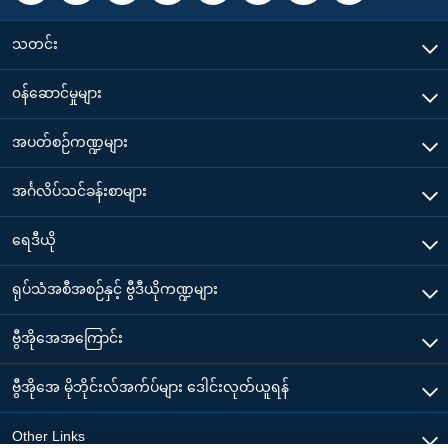
သတင်း
၀န်ဆောင်မှုများ
အပတ်စဉ်ကဏ္ဍများ
အင်္ဂလိပ်သင်ခန်းစာများ
ရေဒီယို
ရုပ်သံအစီအစဉ်နှင့် ဗွီဒီယိုကဏ္ဍများ
ဗွီအိုအေအကြောင်း
ဗွီအိုအေ မိုဘိုင်းလ်အက်ပ်များ ဒေါင်းလုတ်ယူရန်
Other Links