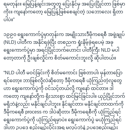
ရမတုန်း။ မြေပြန့်ချင်းအတူတူ ပြေးနိုင်မှ အပြေးပြိုင်တာ ဖြစ်မှာ
ကိုး။ ကျနော်ကတော့ မြေပြန့်ဖြစ်စေချင်တဲ့ သဘောလေး ရှိတာ
ပါပဲ။”
၁၉၉၀ ရွေးကောက်ပွဲမှာတုန်းက အမျိုးသားဒီမိုကရေစီ အဖွဲ့ချုပ်
(NLD) ပါတီက အနိုင်ရခဲ့ပြီး တစညက ရှုံးနိမ့်ခဲ့ရပေမဲ့ အခု
ရွေးကောက်ပွဲမှာ အရင်ပြိုင်ဘက်ဟောင်း ပါတီကြီး NLD မပါ
တော့တာကို ဦးချစ်လှိုင်က စိတ်မကောင်းဘူးလို့ ဆိုပါတယ်။
“NLD ပါတီ မဝင်ခြင်းကို စိတ်မကောင်း ဖြစ်တာပါ၊ မှန်တာပြော
ရင်တော့။ ဘာဖြစ်လို့လဲဆိုတော့ ဒီမိုကရေစီ ယုံကြည်တဲ့လူတွေ
ဟာ ရွေးကောက်ပွဲကို ဝင်သင့်တယ်လို့ ကျနော် ထင်တာ။ ဒါ
ကတော့ ကျနော်တို့က ရိုးသားစွာ ထင်မြင်ခြင်းပါ။ ယှဉ်ပြိုင်ဘက်
မရှိဘဲနဲ့လည်း မနိုင်ချင်ပါဘူး။ နိုင်ချင်တာ၊ မနိုင်ချင်တာထက်ကို
ဒီမိုကရေစီ process က ဒါပဲဆိုတာ၊ ဒီမိုကရေစီကို ယုံကြည်ရင်
ရွေးကောက်ပွဲကို ယုံကြည်ရမှာပဲ။ ရွေးကောက်ပွဲ မယုံကြည်ရင်
ဒါဟာ ဥပဒေ စည်းမျဉ်းပိုင်းအရ မလုပ်ဘဲနဲ့ ဥပဒေစည်းမျဉ်း