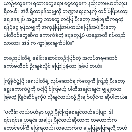
ယာဉ်တွေရော၊ ရထားတွေရော၊ ငွေတွေရော နည်းတာမဟုတ်ဘူး၊
ရှိတယ်။ အဲဒီ ရှိတာမှန်သမျှကို ဘဏ္ဍာရေးဌာနကို တင်ပြပြီးတော့၊
ရှေ့နေချုပ် အဖွဲ့တွေ ဘာတွေ တင်ပြပြီးတော့ အစိုးရဆီကရတဲ့
ရန်ပုံငွေ မှန်သမျှကို အကုန်ပြန်အပ်တယ်။ ပြန်အပ်ပြီးတော့
ပါတီဝင်တွေဆီက ကောက်ခံတဲ့ ငွေတွေနဲ့ပဲ ယနေ့အထိ ရပ်တည်
လာတာ။ အဲဒါက ကွာခြားချက်ပါပဲ။”
တစညပါတီရဲ့ ခေါင်းဆောင်တဦးဖြစ်တဲ့ အလုပ်အမှုဆောင်
ကော်မတီဝင် ဦးချစ်လှိုင် ပြောပြခဲ့တာ ဖြစ်ပါတယ်။
ကြံ့ခိုင်ဖွံ့ဖြိုးရေးပါတီရဲ့ လုပ်ဆောင်ချက်တွေကို ကြည့်ပြီးတော့
ရွေးကောက်ပွဲကို ဝင်ပြိုင်ကြမယ့် ပါတီအချင်းချင်း မျှမျှတတ
ဖြစ်တဲ့ ပြိုင်ဆိုင်မှုကိုပဲ လိုချင်တယ်လို့ ဦးချစ်လှိုင်က ဆိုပါတယ်။
“ပလိန်း လယ်ဗယ်မှာ ယှဉ်ပြိုင်ကြစေချင်တယ်ပေါ့ဗျာ၊ ဒါ
ရှင်းရှင်းပြောရင်။ အပြေးပြိုင်တယ်ဆိုတာက တယောက်က
တောင်ပေါ်ကို ပြေးရတယ်၊ တယောက်က မြေပြန့်ပြေးရလို့ ဘယ်