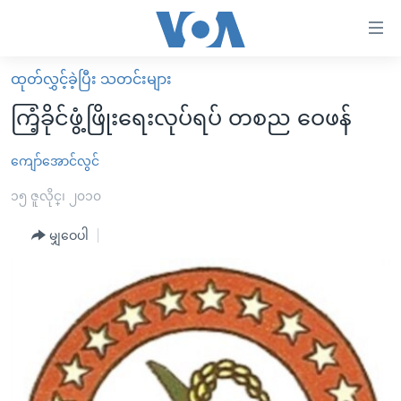
သုံး
ရ
လွယ်ကူ
ထုတ်လွှင့်ခဲ့ပြီး သတင်းများ
မူလစာမျက်နှာ
စေ
ကြံ့ခိုင်ဖွံ့ဖြိုးရေးလုပ်ရပ် တစည ဝေဖန်
မြန်မာ
သည့်
ကမ္ဘာ့သတင်းများ
ကျော်အောင်လွင်
Link
ဗွီဒီယို
နိုင်ငံတကာ
၁၅ ဇူလိုင္၊ ၂၀၁၀
များ
သတင်းလွတ်လပ်ခွင့်
အမေရိကန်
မျှဝေပါ
ပင်မ
ရပ်ဝန်းတခု လမ်းတခု အလွန်
တရုတ်
အကြောင်းအရာ
သို့
အင်္ဂလိပ်စာလေ့လာမယ်
အစ္စရေး-ပါလက်စတိုင်း
ကျော်
အပတ်စဉ်ကဏ္ဍများ
အမေရိကန်သုံးအီဒီယံ
ကြည့်
ရေဒီယိုနှင့်ရုပ်သံ အချက်အလက်များ
မကြေးမုံရဲ့ အင်္ဂလိပ်စာ
ရေဒီယို
ရန်
ပင်မ
ရေဒီယို/တီဗွီအစီအစဉ်
ရုပ်ရှင်ထဲက အင်္ဂလိပ်စာ
တီဗွီ