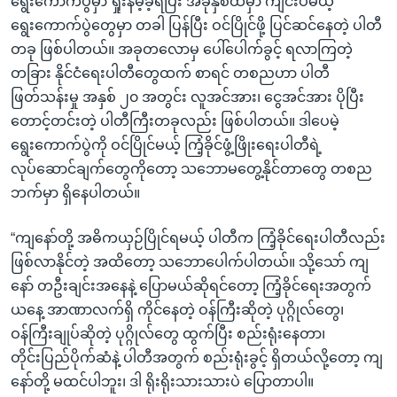
ရွေးကောက်ပွဲမှာ ရှုံးနိမ့်ခဲ့ရပြီး အခုနှစ်ထဲမှာ ကျင်းပမယ့်
ရွေးကောက်ပွဲတွေမှာ တခါ ပြန်ပြီး ဝင်ပြိုင်ဖို့ ပြင်ဆင်နေတဲ့ ပါတီ
တခု ဖြစ်ပါတယ်။ အခုတလောမှ ပေါ်ပေါက်ခွင့် ရလာကြတဲ့
တခြား နိုင်ငံရေးပါတီတွေထက် စာရင် တစညဟာ ပါတီ
ဖြတ်သန်းမှု အနှစ် ၂၀ အတွင်း လူအင်အား၊ ငွေအင်အား ပိုပြီး
တောင့်တင်းတဲ့ ပါတီကြီးတခုလည်း ဖြစ်ပါတယ်။ ဒါပေမဲ့
ရွေးကောက်ပွဲကို ဝင်ပြိုင်မယ့် ကြံ့ခိုင်ဖွံ့ဖြိုးရေးပါတီရဲ့
လုပ်ဆောင်ချက်တွေကိုတော့ သဘောမတွေ့နိုင်တာတွေ တစည
ဘက်မှာ ရှိနေပါတယ်။
“ကျနော်တို့ အဓိကယှဉ်ပြိုင်ရမယ့် ပါတီက ကြံ့ခိုင်ရေးပါတီလည်း
ဖြစ်လာနိုင်တဲ့ အထိတော့ သဘောပေါက်ပါတယ်။ သို့သော် ကျ
နော် တဦးချင်းအနေနဲ့ ပြောမယ်ဆိုရင်တော့ ကြံ့ခိုင်ရေးအတွက်
ယနေ့ အာဏာလက်ရှိ ကိုင်နေတဲ့ ဝန်ကြီးဆိုတဲ့ ပုဂ္ဂိုလ်တွေ၊
ဝန်ကြီးချုပ်ဆိုတဲ့ ပုဂ္ဂိုလ်တွေ ထွက်ပြီး စည်းရုံးနေတာ၊
တိုင်းပြည်ပိုက်ဆံနဲ့ ပါတီအတွက် စည်းရုံးခွင့် ရှိတယ်လို့တော့ ကျ
နော်တို့ မထင်ပါဘူး၊ ဒါ ရိုးရိုးသားသားပဲ ပြောတာပါ။