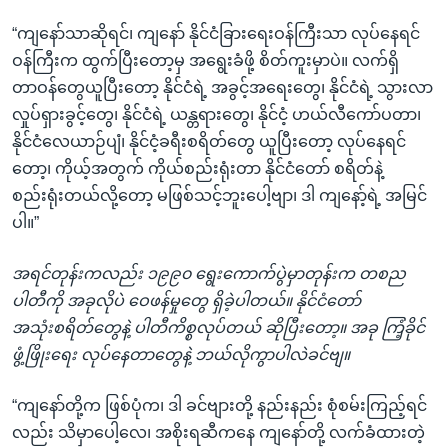
“ကျနော်သာဆိုရင်၊ ကျနော် နိုင်ငံခြားရေးဝန်ကြီးသာ လုပ်နေရင်
ဝန်ကြီးက ထွက်ပြီးတော့မှ အရွေးခံဖို့ စိတ်ကူးမှာပဲ။ လက်ရှိ
တာဝန်တွေယူပြီးတော့ နိုင်ငံရဲ့ အခွင့်အရေးတွေ၊ နိုင်ငံရဲ့ သွားလာ
လှုပ်ရှားခွင့်တွေ၊ နိုင်ငံရဲ့ ယန္တရားတွေ၊ နိုင်ငံ့ ဟယ်လီကော်ပတာ၊
နိုင်ငံလေယာဉ်ပျံ၊ နိုင်ငံ့ခရီးစရိတ်တွေ ယူပြီးတော့ လုပ်နေရင်
တော့၊ ကိုယ့်အတွက် ကိုယ်စည်းရုံးတာ နိုင်ငံတော် စရိတ်နဲ့
စည်းရုံးတယ်လို့တော့ မဖြစ်သင့်ဘူးပေါ့ဗျာ၊ ဒါ ကျနော့်ရဲ့ အမြင်
ပါ။”
အရင်တုန်းကလည်း ၁၉၉၀ ရွေးကောက်ပွဲမှာတုန်းက တစည
ပါတီကို အခုလိုပဲ ဝေဖန်မှုတွေ ရှိခဲ့ပါတယ်။ နိုင်ငံတော်
အသုံးစရိတ်တွေနဲ့ ပါတီကိစ္စလုပ်တယ် ဆိုပြီးတော့။ အခု ကြံ့ခိုင်
ဖွံ့ဖြိုးရေး လုပ်နေတာတွေနဲ့ ဘယ်လိုကွာပါလဲခင်ဗျ။
“ကျနော်တို့က ဖြစ်ပုံက၊ ဒါ ခင်ဗျားတို့ နည်းနည်း စုံစမ်းကြည့်ရင်
လည်း သိမှာပေါ့လေ၊ အစိုးရဆီကနေ ကျနော်တို့ လက်ခံထားတဲ့