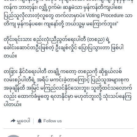
ကန်က ဘာတုန်း၊ လျှို့ဝှက်မဲ၊ ဆန္ဒမဲသာ မှန်ကန်တိကျပါစေ၊
ပြည်သူလိုလားတဲ့လူတွေ တက်လာမှာပဲ။ Voting Procedure သာ
တိကျ မှန်ကန်ပစေ၊ ကျနော်တို့ ဘယ်သူ့မှ မကြောက်ဘူး။”
တိုင်းရင်းသား စည်းလုံးညီညွတ်ရေးပါတီ (တစည) ရဲ့
ခေါင်းဆောင်တဦးဖြစ်တဲ့ ဦးချစ်လှိုင် ပြောပြသွားတာ ဖြစ်ပါ
တယ်။
တခြား နိုင်ငံရေးပါတီ တချို့ကတော့ တစညကို ဆိုရှယ်လစ်
လမ်းစဉ်ပါတီရဲ့ အရိပ် မကင်းခဲ့တာကြောင့် ပြည်သူအများစုက
အခုချိန်ထိ အမြင် မကြည်လင်နိုင်သေးဘူး၊ သူတို့ထင်သလောက်
လည်း ထောက်ခံမှုတွေ ရလာနိုင်မှာ မဟုတ်ဘူးလို့ သုံးသပ်နေကြ
ပါတယ်။
မျှဝေပါ
Follow us