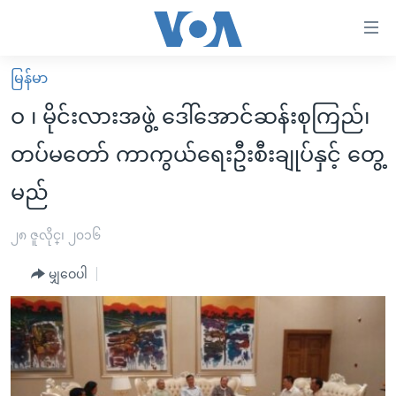
သုံး
ရ
လွယ်ကူ
မြန်မာ
မူလစာမျက်နှာ
စေ
ဝ ၊ မိုင်းလားအဖွဲ့ ဒေါ်အောင်ဆန်းစုကြည်၊
မြန်မာ
သည့်
တပ်မတော် ကာကွယ်ရေးဦးစီးချုပ်နှင့် တွေ့
ကမ္ဘာ့သတင်းများ
Link
မည်
ဗွီဒီယို
နိုင်ငံတကာ
များ
သတင်းလွတ်လပ်ခွင့်
အမေရိကန်
ပင်မ
၂၈ ဇူလိုင္၊ ၂၀၁၆
ရပ်ဝန်းတခု လမ်းတခု အလွန်
တရုတ်
အကြောင်းအရာ
မျှဝေပါ
သို့
အင်္ဂလိပ်စာလေ့လာမယ်
အစ္စရေး-ပါလက်စတိုင်း
ကျော်
အပတ်စဉ်ကဏ္ဍများ
အမေရိကန်သုံးအီဒီယံ
ကြည့်
ရေဒီယိုနှင့်ရုပ်သံ အချက်အလက်များ
မကြေးမုံရဲ့ အင်္ဂလိပ်စာ
ရေဒီယို
ရန်
ပင်မ
ရေဒီယို/တီဗွီအစီအစဉ်
ရုပ်ရှင်ထဲက အင်္ဂလိပ်စာ
တီဗွီ