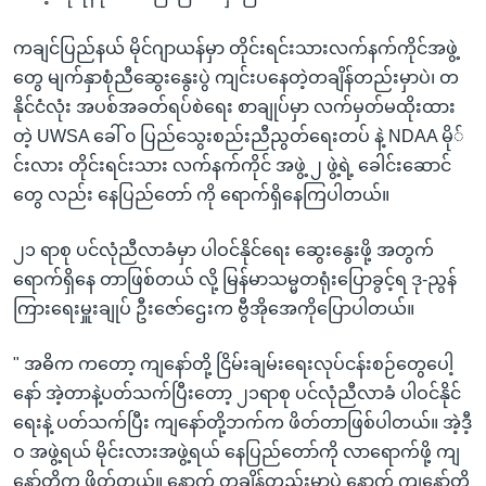
ကချင်ပြည်နယ် မိုင်ဂျာယန်မှာ တိုင်းရင်းသားလက်နက်ကိုင်အဖွဲ့
တွေ မျက်နှာစုံညီဆွေးနွေးပွဲ ကျင်းပနေတဲ့တချိန်တည်းမှာပဲ၊ တ
နိုင်ငံလုံး အပစ်အခတ်ရပ်စဲရေး စာချုပ်မှာ လက်မှတ်မထိုးထား
တဲ့ UWSA ခေါ် ၀ ပြည်သွေးစည်းညီညွတ်ရေးတပ် နဲ့ NDAA မို်
င်းလား တိုင်းရင်းသား လက်နက်ကိုင် အဖွဲ့ ၂ ဖွဲ့ရဲ့ ခေါင်းဆောင်
တွေ လည်း နေပြည်တော် ကို ရောက်ရှိနေကြပါတယ်။
၂၁ ရာစု ပင်လုံညီလာခံမှာ ပါဝင်နိုင်ရေး ဆွေးနွေးဖို့ အတွက်
ရောက်ရှိနေ တာဖြစ်တယ် လို့ မြန်မာသမ္မတရုံးပြောခွင့်ရ ဒု-ညွန်
ကြားရေးမှူးချုပ် ဦးဇော်ဌေးက ဗွီအိုအေကိုပြောပါတယ်။
" အဓိက ကတော့ ကျနော်တို့ ငြိမ်းချမ်းရေးလုပ်ငန်းစဉ်တွေပေါ့
နော် အဲ့တာနဲ့ပတ်သက်ပြီးတော့ ၂၁ရာစု ပင်လုံညီလာခံ ပါဝင်နိုင်
ရေးနဲ့ ပတ်သက်ပြီး ကျနော်တို့ဘက်က ဖိတ်တာဖြစ်ပါတယ်။ အဲ့ဒီ့
ဝ အဖွဲ့ရယ် မိုင်းလားအဖွဲ့ရယ် နေပြည်တော်ကို လာရောက်ဖို့ ကျ
နော်တို့က ဖိတ်တယ်။ နောက် တချိန်တည်းမှာပဲ နောက် ကျနော်တို့