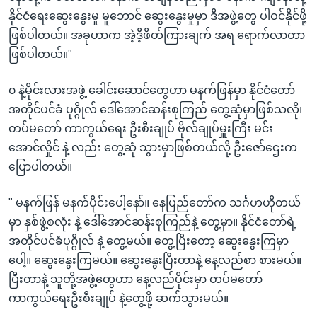
နိုင်ငံရေးဆွေးနွေးမှု မူဘောင် ဆွေးနွေးမှုမှာ ဒီအဖွဲ့တွေ ပါဝင်နိုင်ဖို့
ဖြစ်ပါတယ်။ အခုဟာက အဲ့ဒီ့ဖိတ်ကြားချက် အရ ရောက်လာတာ
ဖြစ်ပါတယ်။"
၀ နဲ့မိုင်းလားအဖွဲ့ ခေါင်းဆောင်တွေဟာ မနက်ဖြန်မှာ နိုင်ငံတော်
အတိုင်ပင်ခံ ပုဂ္ဂိုလ် ဒေါ်အောင်ဆန်းစုကြည် တွေ့ဆုံမှာဖြစ်သလို၊
တပ်မတော် ကာကွယ်ရေး ဦးစီးချုပ် ဗိုလ်ချုပ်မှူးကြီး မင်း
အောင်လှိုင် နဲ့ လည်း တွေ့ဆုံ သွားမှာဖြစ်တယ်လို့ ဦးဇော်ဌေးက
ပြောပါတယ်။
" မနက်ဖြန် မနက်ပိုင်းပေါ့နော်။ နေပြည်တော်က သင်္ဂဟဟိုတယ်
မှာ နှစ်ဖွဲ့စလုံး နဲ့ ဒေါ်အောင်ဆန်းစုကြည်နဲ့ တွေ့မှာ။ နိုင်ငံတော်ရဲ့
အတိုင်ပင်ခံပုဂ္ဂိုလ် နဲ့ တွေ့မယ်။ တွေ့ပြီးတော့ ဆွေးနွေးကြမှာ
ပေါ့။ ဆွေးနွေးကြမယ်။ ဆွေးနွေးပြီးတာနဲ့ နေ့လည်စာ စားမယ်။
ပြီးတာနဲ့ သူတို့အဖွဲ့တွေဟာ နေ့လည်ပိုင်းမှာ တပ်မတော်
ကာကွယ်ရေးဦးစီးချုပ် နဲ့တွေ့ဖို့ ဆက်သွားမယ်။