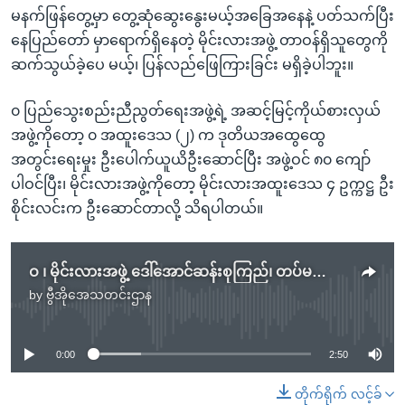
မနက်ဖြန်တွေ့မှာ တွေ့ဆုံဆွေးနွေးမယ့်အခြေအနေနဲ့ ပတ်သက်ပြီး
နေပြည်တော် မှာရောက်ရှိနေတဲ့ မိုင်းလားအဖွဲ့ တာဝန်ရှိသူတွေကို
ဆက်သွယ်ခဲ့ပေ မယ့်၊ ပြန်လည်ဖြေကြားခြင်း မရှိခဲ့ပါဘူး။
၀ ပြည်သွေးစည်းညီညွတ်ရေးအဖွဲ့ရဲ့ အဆင့်မြင့်ကိုယ်စားလှယ်
အဖွဲ့ကိုတော့ ၀ အထူးဒေသ (၂) က ဒုတိယအထွေထွေ
အတွင်းရေးမှုး ဦးပေါက်ယူယိဦးဆောင်ပြီး အဖွဲ့ဝင် ၈၀ ကျော်
ပါဝင်ပြီး၊ မိုင်းလားအဖွဲ့ကိုတော့ မိုင်းလားအထူးဒေသ ၄ ဥက္ကဋ္ဌ ဦး
စိုင်းလင်းက ဦးဆောင်တာလို့ သိရပါတယ်။
ဝ ၊ မိုင်းလားအဖွဲ့ ဒေါ်အောင်ဆန်းစုကြည်၊ တပ်မတော်ကာကွယ်ရေးဦးစီးချုပ်နှင့် တွေ့မည်
by
ဗွီအိုအေသတင်းဌာန
No media source currently available
0:00
2:50
တိုက်ရိုက် လင့်ခ်