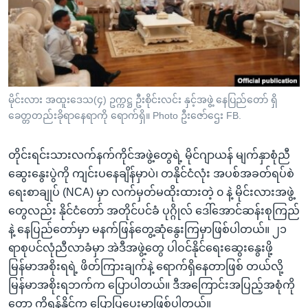
အ
သုတပဒေသာ အင်္ဂလိပ်စာ
ညွန်း
Learning English
စာမျက်နှာ
သို့
ဗွီအိုအေ လူမှုကွန်ယက်များ
ကျော်
ကြည့်
မိုင်းလား အထူးဒေသ(၄) ဥက္ကဋ္ဌ ဦးစိုင်းလင်း နှင့်အဖွဲ့ နေပြည်တော် ရှိ
ရန်
ခေတ္တတည်းခိုရာနေရာကို ရောက်ရှိ။ Photo ဦးဇော်ဌေး FB.
ဘာသာစကားများ
ရှာဖွေ
ရန်
တိုင်းရင်းသားလက်နက်ကိုင်အဖွဲ့တွေရဲ့ မိုင်ဂျာယန် မျက်နှာစုံညီ
နေရာ
ဆွေးနွေးပွဲကို ကျင်းပနေချိန်မှာပဲ၊ တနိုင်ငံလုံး အပစ်အခတ်ရပ်စဲ
သို့
ရေးစာချုပ် (NCA) မှာ လက်မှတ်မထိုးထားတဲ့ ၀ နဲ့ မိုင်းလားအဖွဲ့
ကျော်
တွေလည်း နိုင်ငံတော် အတိုင်ပင်ခံ ပုဂ္ဂိုလ် ဒေါ်အောင်ဆန်းစုကြည်
ရန်
နဲ့ နေပြည်တော်မှာ မနက်ဖြန်တွေ့ဆုံနွေးကြမှာဖြစ်ပါတယ်။ ၂၁
ရာစုပင်လုံညီလာခံမှာ အဲဒီအဖွဲ့တွေ ပါဝင်နိုင်ရေးဆွေးနွေးဖို့
မြန်မာအစိုးရရဲ့ ဖိတ်ကြားချက်နဲ့ ရောက်ရှိနေတာဖြစ် တယ်လို့
မြန်မာအစိုးရဘက်က ပြောပါတယ်။ ဒီအကြောင်းအပြည့်အစုံကို
တော့ ကိုရန်နိုင်က ပြောပြပေးမှာဖြစ်ပါတယ်။