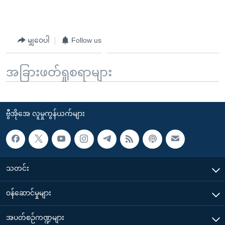
မျှဝေပါ
Follow us
အခြားဖတ်ရှုစရာများ
ဗွီအိုအေ လူမှုကွန်ယက်များ
သတင်း
၀န်ဆောင်မှုများ
အပတ်စဉ်ကဏ္ဍများ