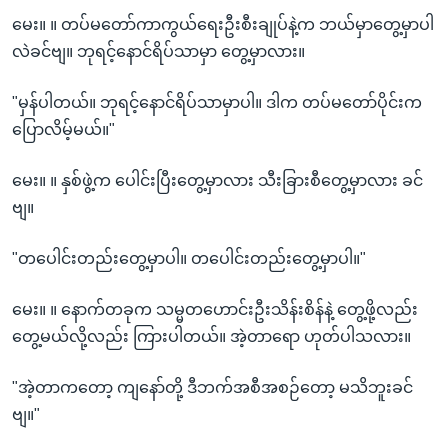
မေး။ ။ တပ်မတော်ကာကွယ်ရေးဦးစီးချုပ်နဲ့က ဘယ်မှာတွေ့မှာပါ
လဲခင်ဗျ။ ဘုရင့်နောင်ရိပ်သာမှာ တွေ့မှာလား။
"မှန်ပါတယ်။ ဘုရင့်နောင်ရိပ်သာမှာပါ။ ဒါက တပ်မတော်ပိုင်းက
ပြောလိမ့်မယ်။"
မေး။ ။ နှစ်ဖွဲ့က ပေါင်းပြီးတွေ့မှာလား သီးခြားစီတွေ့မှာလား ခင်
ဗျ။
"တပေါင်းတည်းတွေ့မှာပါ။ တပေါင်းတည်းတွေ့မှာပါ။"
မေး။ ။ နောက်တခုက သမ္မတဟောင်းဦးသိန်းစိန်နဲ့ တွေ့ဖို့လည်း
တွေ့မယ်လို့လည်း ကြားပါတယ်။ အဲ့တာရော ဟုတ်ပါသလား။
"အဲ့တာကတော့ ကျနော်တို့ ဒီဘက်အစီအစဉ်တော့ မသိဘူးခင်
ဗျ။"