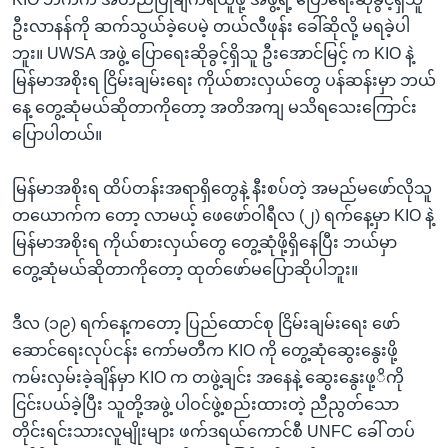
ဦးလာနန်ကို ဆက်သွယ်ခဲ့ပေမဲ့ တယ်လီဖုန်း ခေါ်ဆိုလို့ မရခဲ့ပါ
ဘူး။ UWSA အဖွဲ့ ပြောရေးဆိုခွင့်ရှိသူ ဦးအောင်မြင့် က KIO နဲ့
မြန်မာအစိုးရ ငြိမ်းချမ်းရေး ကိုယ်စားလှယ်တွေ ပန်ဆန်းမှာ ဘယ်
နေ့ တွေ့ဆုံမယ်ဆိုတာကိုတော့ အတိအကျ မသိရသေးကြောင်း
ပြောပါတယ်။
မြန်မာအစိုးရ ထိပ်တန်းအရာရှိတွေနဲ့ နီးစပ်တဲ့ အမည်မဖော်လိုသူ
တယောက်က တော့ လာမယ့် ဖေဖော်ဝါရီလ (၂) ရက်နေ့မှာ KIO နဲ့
မြန်မာအစိုးရ ကိုယ်စားလှယ်တွေ တွေ့ဆုံဖို့ရှိနေပြီး ဘယ်မှာ
တွေ့ဆုံမယ်ဆိုတာကိုတော့ ထုတ်ဖော်မပြောဆိုပါဘူး။
ဒီလ (၁၉) ရက်နေ့ကတော့ ပြည်ထောင်စု ငြိမ်းချမ်းရေး ဖော်
ဆောင်ရေးလုပ်ငန်း ကော်မတီက KIO ကို တွေ့ဆုံဆွေးနွေးဖို့
ကမ်းလှမ်းခဲ့ချိန်မှာ KIO က တဖွဲ့ချင်း အနေနဲ့ ဆွေးနွေးဖု့ိကို
ငြင်းပယ်ခဲ့ပြီး သူတို့အဖွဲ့ ပါဝင်ဖွဲ့စည်းထားတဲ့ ညီညွတ်သော
တိုင်းရင်းသားလူမျိုးများ ဖက်ဒရယ်ကောင်စီ UNFC ခေါ် တပ်