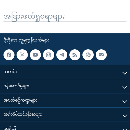
အခြားဖတ်ရှုစရာများ
ဗွီအိုအေ လူမှုကွန်ယက်များ
သတင်း
၀န်ဆောင်မှုများ
အပတ်စဉ်ကဏ္ဍများ
အင်္ဂလိပ်သင်ခန်းစာများ
ရေဒီယို