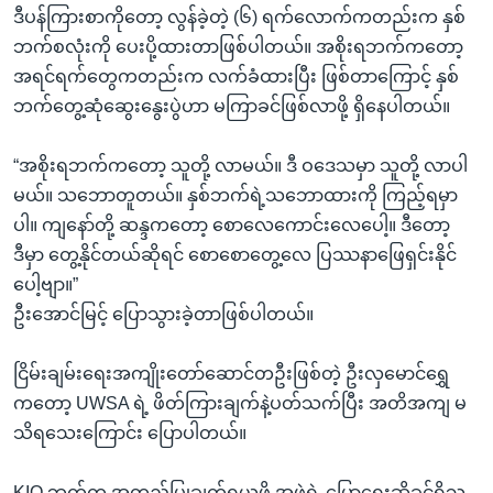
ဒီပန်ကြားစာကိုတော့ လွန်ခဲ့တဲ့ (၆) ရက်လောက်ကတည်းက နှစ်
ဘက်စလုံးကို ပေးပို့ထားတာဖြစ်ပါတယ်။ အစိုးရဘက်ကတော့
အရင်ရက်တွေကတည်းက လက်ခံထားပြီး ဖြစ်တာကြောင့် နှစ်
ဘက်တွေ့ဆုံဆွေးနွေးပွဲဟာ မကြာခင်ဖြစ်လာဖို့ ရှိနေပါတယ်။
“အစိုးရဘက်ကတော့ သူတို့ လာမယ်။ ဒီ ဝဒေသမှာ သူတို့ လာပါ
မယ်။ သဘောတူတယ်။ နှစ်ဘက်ရဲ့သဘောထားကို ကြည့်ရမှာ
ပါ။ ကျနော်တို့ ဆန္ဒကတော့ စောလေကောင်းလေပေါ့။ ဒီတော့
ဒီမှာ တွေ့နိုင်တယ်ဆိုရင် စောစောတွေ့လေ ပြဿနာဖြေရှင်းနိုင်
ပေါ့ဗျာ။”
ဦးအောင်မြင့် ပြောသွားခဲ့တာဖြစ်ပါတယ်။
ငြိမ်းချမ်းရေးအကျိုးတော်ဆောင်တဦးဖြစ်တဲ့ ဦးလှမောင်ရွှေ
ကတော့ UWSA ရဲ့ ဖိတ်ကြားချက်နဲ့ပတ်သက်ပြီး အတိအကျ မ
သိရသေးကြောင်း ပြောပါတယ်။
KIO ဘက်က အတည်ပြုချက်ရယူဖို့ အဖွဲ့ရဲ့ ပြောရေးဆိုခွင့်ရှိသူ