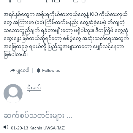
အရင်နှစ်တွေက အစိုးရကိုယ်စားလှယ်တွေနဲ့ KIO ကိုယ်စားလှယ်
တွေ အကြားမှာ (၁၀) ကြိမ်ထက်မနည်း တွေ့ဆုံခဲ့ပေမဲ့ တိကျတဲ့
သဘောတူညီချက် ရခဲ့တာမျိုးတော့ မရှိပါဘူး။ ဒီတကြိမ် တွေ့ဆုံ
ဆွေးနွေးဖြစ်တယ်ဆိုရင်တော့ စစ်ပွဲတွေ အဆုံးသတ်ရေးအတွက်
အဖြေတခုခု ရမယ်လို့ ပြည်သူအများကတော့ မျှော်လင့်နေတာ
ဖြစ်ပါတယ်။
မျှဝေပါ
Follow us
မိုးဇော်
ဆက်စပ်သတင်းများ ...
01-29-13 Kachin UWSA (MZ)