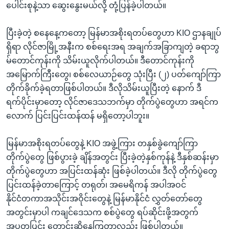
ပေါင်းစုနဲ့သာ ဆွေးနွေးမယ်လို့ တုံ့ပြန်ခဲ့ပါတယ်။
ပြီးခဲ့တဲ့ စနေနေ့ကတော့ မြန်မာအစိုးရတပ်တွေဟာ KIO ဌာနချုပ်
ရှိရာ လိုင်ဇာမြို့အနီးက စစ်ရေးအရ အချက်အခြာကျတဲ့ ခရာဘွ
မ်တောင်ကုန်းကို သိမ်းယူလိုက်ပါတယ်။ ဒီတောင်ကုန်းကို
အမြောက်ကြီးတွေ၊ စစ်လေယာဉ်တွေ သုံးပြီး (၂) ပတ်ကျော်ကြာ
တိုက်ခိုက်ခဲ့ရတာဖြစ်ပါတယ်။ ဒီလိုသိမ်းယူပြီးတဲ့ နောက် ဒီ
ရက်ပိုင်းမှာတော့ လိုင်ဇာဒေသဘက်မှာ တိုက်ပွဲတွေဟာ အရင်က
လောက် ပြင်းပြင်းထန်ထန် မရှိတော့ပါဘူး။
မြန်မာအစိုးရတပ်တွေနဲ့ KIO အဖွဲ့ကြား တနှစ်ခွဲကျော်ကြာ
တိုက်ပွဲတွေ ဖြစ်ပွားခဲ့ ချိန်အတွင်း ပြီးခဲ့တဲ့နှစ်ကုန်နဲ့ ဒီနှစ်ဆန်းမှာ
တိုက်ပွဲတွေဟာ အပြင်းထန်ဆုံး ဖြစ်ခဲ့ပါတယ်။ ဒီလို တိုက်ပွဲတွေ
ပြင်းထန်ခဲ့တာကြောင့် တရုတ်၊ အမေရိကန် အပါအဝင်
နိုင်ငံတကာအသိုင်းအဝိုင်းတွေနဲ့ မြန်မာနိုင်ငံ လွှတ်တော်တွေ
အတွင်းမှာပါ ကချင်ဒေသက စစ်ပွဲတွေ ရပ်ဆိုင်းဖို့အတွက်
အပူတပြင်း တောင်းဆိုနေကြတာလည်း ဖြစ်ပါတယ်။