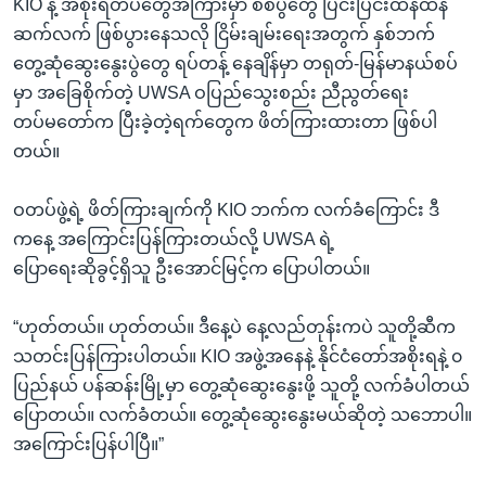
KIO နဲ့ အစိုးရတပ်တွေအကြားမှာ စစ်ပွဲတွေ ပြင်းပြင်းထန်ထန်
ဆက်လက် ဖြစ်ပွားနေသလို ငြိမ်းချမ်းရေးအတွက် နှစ်ဘက်
တွေ့ဆုံဆွေးနွေးပွဲတွေ ရပ်တန့် နေချိန်မှာ တရုတ်-မြန်မာနယ်စပ်
မှာ အခြေစိုက်တဲ့ UWSA ဝပြည်သွေးစည်း ညီညွတ်ရေး
တပ်မတော်က ပြီးခဲ့တဲ့ရက်တွေက ဖိတ်ကြားထားတာ ဖြစ်ပါ
တယ်။
ဝတပ်ဖွဲ့ရဲ့ ဖိတ်ကြားချက်ကို KIO ဘက်က လက်ခံကြောင်း ဒီ
ကနေ့ အကြောင်းပြန်ကြားတယ်လို့ UWSA ရဲ့
ပြောရေးဆိုခွင့်ရှိသူ ဦးအောင်မြင့်က ပြောပါတယ်။
“ဟုတ်တယ်။ ဟုတ်တယ်။ ဒီနေ့ပဲ နေ့လည်တုန်းကပဲ သူတို့ဆီက
သတင်းပြန်ကြားပါတယ်။ KIO အဖွဲ့အနေနဲ့ နိုင်ငံတော်အစိုးရနဲ့ ၀
ပြည်နယ် ပန်ဆန်းမြို့မှာ တွေ့ဆုံဆွေးနွေးဖို့ သူတို့ လက်ခံပါတယ်
ပြောတယ်။ လက်ခံတယ်။ တွေ့ဆုံဆွေးနွေးမယ်ဆိုတဲ့ သဘောပါ။
အကြောင်းပြန်ပါပြီ။”