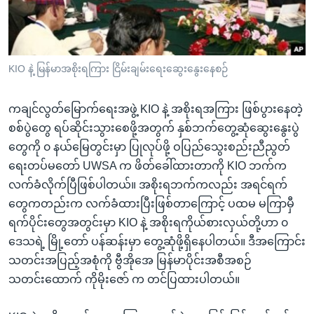
အ
သုတပဒေသာ အင်္ဂလိပ်စာ
ညွန်း
Learning English
စာမျက်နှာ
သို့
ဗွီအိုအေ လူမှုကွန်ယက်များ
KIO နဲ့ မြန်မာအစိုးရကြား ငြိမ်းချမ်းရေးဆွေးနွေးနေစဉ်
ကျော်
ကြည့်
ကချင်လွတ်မြောက်ရေးအဖွဲ့ KIO နဲ့ အစိုးရအကြား ဖြစ်ပွားနေတဲ့
ရန်
စစ်ပွဲတွေ ရပ်ဆိုင်းသွားစေဖို့အတွက် နှစ်ဘက်တွေ့ဆုံဆွေးနွေးပွဲ
ဘာသာစကားများ
ရှာဖွေ
တွေကို ၀ နယ်မြေတွင်းမှာ ပြုလုပ်ဖို့ ဝပြည်သွေးစည်းညီညွတ်
ရန်
ရေးတပ်မတော် UWSA က ဖိတ်ခေါ်ထားတာကို KIO ဘက်က
နေရာ
လက်ခံလိုက်ပြီဖြစ်ပါတယ်။ အစိုးရဘက်ကလည်း အရင်ရက်
သို့
တွေကတည်းက လက်ခံထားပြီးဖြစ်တာကြောင့် ပထမ မကြာမှီ
ကျော်
ရက်ပိုင်းတွေအတွင်းမှာ KIO နဲ့ အစိုးရကိုယ်စားလှယ်တို့ဟာ ၀
ရန်
ဒေသရဲ့ မြို့တော် ပန်ဆန်းမှာ တွေ့ဆုံဖို့ရှိနေပါတယ်။ ဒီအကြောင်း
သတင်းအပြည့်အစုံကို ဗွီအိုအေ မြန်မာပိုင်းအစီအစဉ်
သတင်းထောက် ကိုမိုးဇော် က တင်ပြထားပါတယ်။