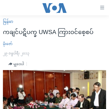
သုံး
ရ
လွယ်ကူ
မြန်မာ
မူလစာမျက်နှာ
စေ
ကချင်ပဋိပက္ခ UWSA ကြားဝင်စေ့စပ်
မြန်မာ
သည့်
ကမ္ဘာ့သတင်းများ
မိုးဇော်
Link
ဗွီဒီယို
နိုင်ငံတကာ
၂၉ ဇန္နဝါရီ၊ ၂၀၁၃
များ
သတင်းလွတ်လပ်ခွင့်
အမေရိကန်
မျှဝေပါ
ပင်မ
ရပ်ဝန်းတခု လမ်းတခု အလွန်
တရုတ်
အကြောင်းအရာ
သို့
အင်္ဂလိပ်စာလေ့လာမယ်
အစ္စရေး-ပါလက်စတိုင်း
ကျော်
အပတ်စဉ်ကဏ္ဍများ
အမေရိကန်သုံးအီဒီယံ
ကြည့်
ရေဒီယိုနှင့်ရုပ်သံ အချက်အလက်များ
မကြေးမုံရဲ့ အင်္ဂလိပ်စာ
ရေဒီယို
ရန်
ပင်မ
ရေဒီယို/တီဗွီအစီအစဉ်
ရုပ်ရှင်ထဲက အင်္ဂလိပ်စာ
တီဗွီ