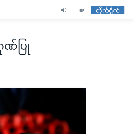
တိုက်ရိုက်
ဂုဏ်ပြု