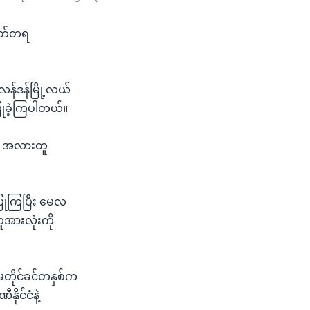
မှတ်တရ
 လန်ဒန်မြို့လယ်
ပြုခဲ့ကြပါတယ်။
ှာ အလားတူ
်ပြုကြပြီး မေလ
ူအားလုံးကို
ီမတိုင်ခင်တနှစ်က
ိုင်ငံနဲ့