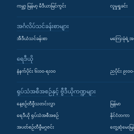
ကမ္ဘာ့ မြန်မာ့ မီဒီယာမြင်ကွင်း
လူမှုရှုခင်း
အင်္ဂလိပ်သင်ခန်းစာများ
အီဒီယံသင်ခန်းစာ
မကြေးမုံရဲ့အင
ရေဒီယို
နံနက်ပိုင်း ၆း၀၀-ရး၀၀
ညပိုင်း ၉း၀
ရုပ်သံအစီအစဉ်နှင့် ဗွီဒီယိုကဏ္ဍများ
နေ့စဉ်တီဗွီသတင်းလွှာ
မြန်မာ
ရေဒီယို ရုပ်သံအစီအစဉ်
နိုင်ငံတကာ
အပတ်စဉ်တီဗွီမဂ္ဂဇင်း
တွေ့ဆုံမေးမြန