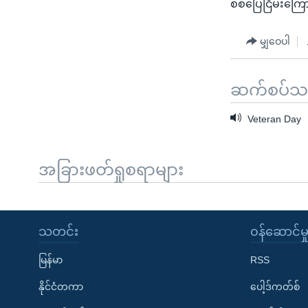
စစ်ပြေငြိမ်းကြ
မျှဝေပါ
ဆက်စပ်သတင
Veteran Day
အခြားဖတ်ရှုစရာများ
သတင်း
၀န်ဆောင်မှ
မြန်မာ
RSS
နိုင်ငံတကာ
ပေါ့ဒ်ကတ်စ်