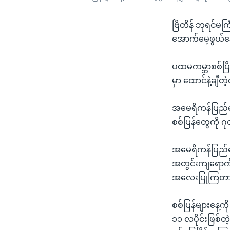
ဗြိတိန် ဘုရင်မ
အောက်မေ့ဖွယ်နေ
ပထမကမ္ဘာစစ်ပြီး
မှာ ထောင်နဲ့ချီ
အမေရိကန်ပြည်ထေ
စစ်ပြန်တွေကို ဂု
အမေရိကန်ပြည်ထော
အတွင်းကျရောက်တ
အလေးပြုကြတာ
စစ်ပြန်များနေ့က
၁၁ လပိုင်းဖြစ်တ