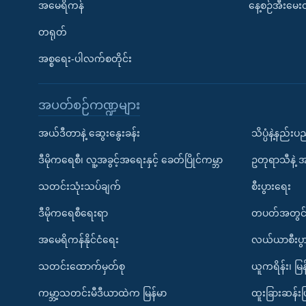
အမေရိကန်
နေ့စဉ်အီးမေ
တရုတ်
အစ္စရေး-ပါလက်စတိုင်း
အပတ်စဉ်ကဏ္ဍများ
အယ်ဒီတာနဲ့ ဆွေးနွေးခန်း
သိပ္ပံနဲ့နည်း
ဒီမိုကရေစီ၊ လူ့အခွင့်အရေးနှင့် ခေတ်ပြိုင်ကမ္ဘာ
ဥတုရာသီနဲ့ 
သတင်းသုံးသပ်ချက်
စီးပွားရေး
ဒီမိုကရေစီရေးရာ
တပတ်အတွင်
အမေရိကန်နိုင်ငံရေး
လယ်ယာစီးပွ
သတင်းထောက်မှတ်စု
ယူကရိန်း၊ မြန
ကမ္ဘာ့သတင်းမီဒီယာထဲက မြန်မာ
ထူးခြားဆန်း