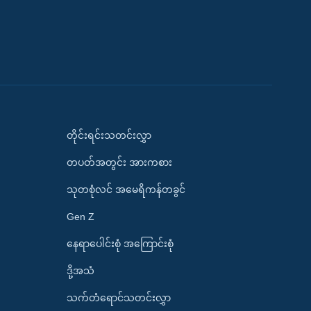
တိုင်းရင်းသတင်းလွှာ
တပတ်အတွင်း အားကစား
သုတစုံလင် အမေရိကန်တခွင်
Gen Z
နေရာပေါင်းစုံ အကြောင်းစုံ
ဒို့အသံ
သက်တံရောင်သတင်းလွှာ