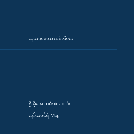
သုတပဒေသာ အင်္ဂလိပ်စာ
ဗွီအိုအေ တမိနစ်သတင်း
နော်သဇင်ရဲ့ Vlog