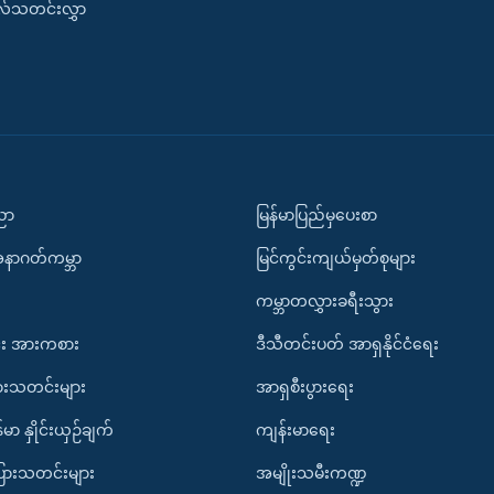
းလ်သတင်းလွှာ
ပညာ
မြန်မာပြည်မှပေးစာ
အနာဂတ်ကမ္ဘာ
မြင်ကွင်းကျယ်မှတ်စုများ
ကမ္ဘာတလွှားခရီးသွား
း အားကစား
ဒီသီတင်းပတ် အာရှနိုင်ငံရေး
ားသတင်းများ
အာရှစီးပွားရေး
်မာ နှိုင်းယှဉ်ချက်
ကျန်းမာရေး
ပြားသတင်းများ
အမျိုးသမီးကဏ္ဍ