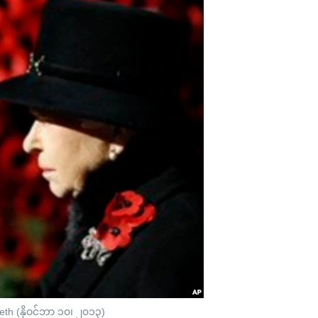
th (နိုဝင်ဘာ ၁၀၊ ၂၀၁၃)