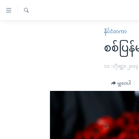
သုံး
ရ
ရှာဖွေ
လွယ်ကူ
မူလစာမျက်နှာ
နိုင်ငံတကာ
ရ
စေ
မြန်မာ
လာ
စစ်ပြန်
သည့်
ဒ်
ကမ္ဘာ့သတင်းများ
Link
ဗွီဒီယို
နိုင်ငံတကာ
၁၁ ႏိုဝင္ဘာ၊ ၂၀၁၃
များ
သတင်းလွတ်လပ်ခွင့်
အမေရိကန်
ပင်မ
မျှဝေပါ
ရပ်ဝန်းတခု လမ်းတခု အလွန်
တရုတ်
အကြောင်းအရာ
အင်္ဂလိပ်စာလေ့လာမယ်
အစ္စရေး-ပါလက်စတိုင်း
သို့
အပတ်စဉ်ကဏ္ဍများ
အမေရိကန်သုံးအီဒီယံ
ကျော်
ကြည့်
ရေဒီယိုနှင့်ရုပ်သံ အချက်အလက်များ
မကြေးမုံရဲ့ အင်္ဂလိပ်စာ
ရေဒီယို
ရန်
ရေဒီယို/တီဗွီအစီအစဉ်
ရုပ်ရှင်ထဲက အင်္ဂလိပ်စာ
တီဗွီ
ပင်မ