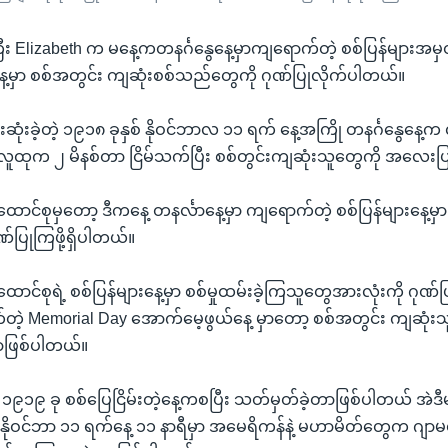
ကြီး Elizabeth က မနေ့ကတနင်္ဂနွေနေ့မှာကျရောက်တဲ့ စစ်ပြန်များအ
့မှာ စစ်အတွင်း ကျဆုံးစစ်သည်တွေကို ဂုဏ်ပြုလိုက်ပါတယ်။
ဆုံးခဲ့တဲ့ ၁၉၁၈ ခုနှစ် နိုဝင်ဘာလ ၁၁ ရက် နေ့အကြို တနင်္ဂနွေနေ့က
တဲ့လူထုက ၂ မိနစ်တာ ငြိမ်သက်ပြီး စစ်တွင်းကျဆုံးသူတွေကို အလေး
ာင်စုမှတော့ ဒီကနေ့ တနင်္လာနေ့မှာ ကျရောက်တဲ့ စစ်ပြန်များနေ့မ
ဏ်ပြုကြဖို့ရှိပါတယ်။
င်စုရဲ့ စစ်ပြန်များနေ့မှာ စစ်မှုထမ်းခဲ့ကြသူတွေအားလုံးကို ဂုဏ
ဲ့ Memorial Day အောက်မေ့ဖွယ်နေ့ မှာတော့ စစ်အတွင်း ကျဆုံးသ
ဖြစ်ပါတယ်။
ို ၁၉၁၉ ခု စစ်ပြေငြိမ်းတဲ့နေ့ကစပြီး သတ်မှတ်ခဲ့တာဖြစ်ပါတယ် အဲဒ
ဲ့နိုဝင်ဘာ ၁၁ ရက်နေ့ ၁၁ နာရီမှာ အမေရိကန်နဲ့ မဟာမိတ်တွေက ဂျာမဏီန