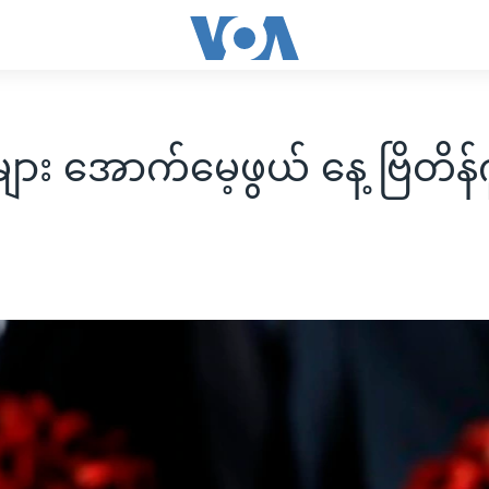
များ အောက်မေ့ဖွယ် နေ့ ဗြိတိန်