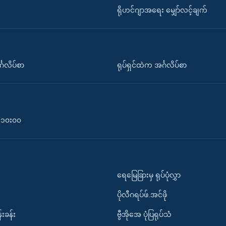
ရိုဟင်ဂျာအရေး မျှော်လင့်ချက်
်္ဂလိပ်စာ
ရုပ်ရှင်ထဲက အင်္ဂလိပ်စာ
၀-၁၀း၀၀
ရေမြေခြားမှ ရုပ်ပုံလွှာ
ပိုလီဂရပ်ဖ်.အင်ဖို
်းခန်း
ဗွီအိုအေ ပုံပြရုပ်သံ