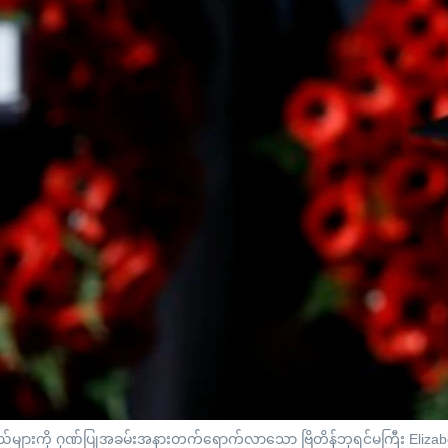
်သည်များကို ဂုဏ်ပြုအခမ်းအနားတက်ရောက်လာသော ဗြိတိန်ဘုရင်မကြီး Elizabe