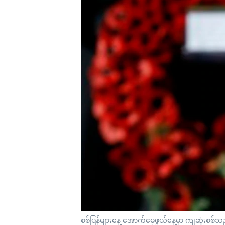
သုတပဒေသာ အင်္ဂလိပ်စာ
အ
ညွန်း
စာမျက်နှာ
သို့
ကျော်
ကြည့်
ရန်
ရှာဖွေ
ရန်
နေရာ
သို့
ကျော်
ရန်
စစ်ပြန်များနေ့ အောက်မေ့ဖွယ်နေ့မှာ ကျဆုံးစစ