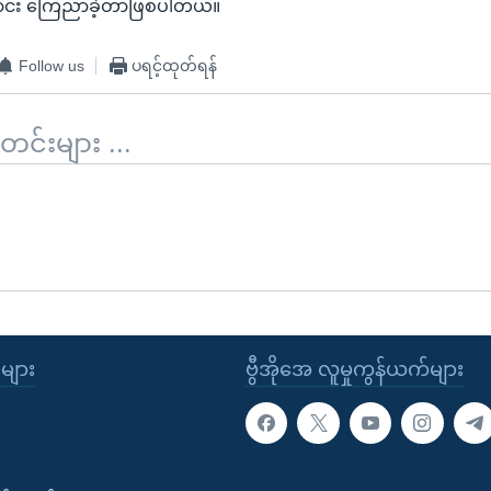
ောင်း ကြေညာခဲ့တာဖြစ်ပါတယ်။
Follow us
ပရင့်ထုတ်ရန်
်းများ ...
ုများ
ဗွီအိုအေ လူမှုကွန်ယက်များ