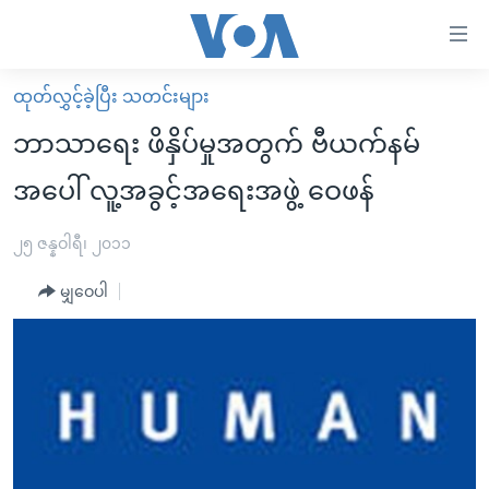
သုံး
ရ
လွယ်ကူ
ထုတ်လွှင့်ခဲ့ပြီး သတင်းများ
မူလစာမျက်နှာ
စေ
ဘာသာရေး ဖိနှိပ်မှုအတွက် ဗီယက်နမ်
မြန်မာ
သည့်
အပေါ် လူ့အခွင့်အရေးအဖွဲ့ ဝေဖန်
ကမ္ဘာ့သတင်းများ
Link
ဗွီဒီယို
နိုင်ငံတကာ
၂၅ ဇန္နဝါရီ၊ ၂၀၁၁
များ
သတင်းလွတ်လပ်ခွင့်
အမေရိကန်
ပင်မ
မျှဝေပါ
ရပ်ဝန်းတခု လမ်းတခု အလွန်
တရုတ်
အကြောင်းအရာ
သို့
အင်္ဂလိပ်စာလေ့လာမယ်
အစ္စရေး-ပါလက်စတိုင်း
ကျော်
အပတ်စဉ်ကဏ္ဍများ
အမေရိကန်သုံးအီဒီယံ
ကြည့်
ရေဒီယိုနှင့်ရုပ်သံ အချက်အလက်များ
မကြေးမုံရဲ့ အင်္ဂလိပ်စာ
ရေဒီယို
ရန်
ပင်မ
ရေဒီယို/တီဗွီအစီအစဉ်
ရုပ်ရှင်ထဲက အင်္ဂလိပ်စာ
တီဗွီ