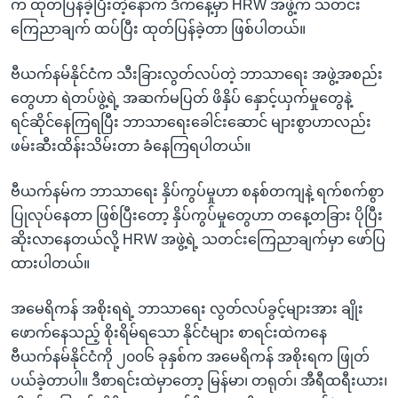
က ထုတ်ပြန်ခဲ့ပြီးတဲ့နောက် ဒီကနေ့မှာ HRW အဖွဲ့က သတင်း
ကြေညာချက် ထပ်ပြီး ထုတ်ပြန်ခဲ့တာ ဖြစ်ပါတယ်။
ဗီယက်နမ်နိုင်ငံက သီးခြားလွတ်လပ်တဲ့ ဘာသာရေး အဖွဲ့အစည်း
တွေဟာ ရဲတပ်ဖွဲ့ရဲ့ အဆက်မပြတ် ဖိနှိပ် နှောင့်ယှက်မှုတွေနဲ့
ရင်ဆိုင်နေကြရပြီး ဘာသာရေးခေါင်းဆောင် များစွာဟာလည်း
ဖမ်းဆီးထိန်းသိမ်းတာ ခံနေကြရပါတယ်။
ဗီယက်နမ်က ဘာသာရေး နှိပ်ကွပ်မှုဟာ စနစ်တကျနဲ့ ရက်စက်စွာ
ပြုလုပ်နေတာ ဖြစ်ပြီးတော့ နှိပ်ကွပ်မှုတွေဟာ တနေ့တခြား ပိုပြီး
ဆိုးလာနေတယ်လို့ HRW အဖွဲ့ရဲ့ သတင်းကြေညာချက်မှာ ဖော်ပြ
ထားပါတယ်။
အမေရိကန် အစိုးရရဲ့ ဘာသာရေး လွတ်လပ်ခွင့်များအား ချိုး
ဖောက်နေသည့် စိုးရိမ်ရသော နိုင်ငံများ စာရင်းထဲကနေ
ဗီယက်နမ်နိုင်ငံကို ၂၀၀၆ ခုနှစ်က အမေရိကန် အစိုးရက ဖြုတ်
ပယ်ခဲ့တာပါ။ ဒီစာရင်းထဲမှာတော့ မြန်မာ၊ တရုတ်၊ အီရီထရီးယား၊