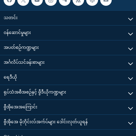
သတင်း
၀န်ဆောင်မှုများ
အပတ်စဉ်ကဏ္ဍများ
အင်္ဂလိပ်သင်ခန်းစာများ
ရေဒီယို
ရုပ်သံအစီအစဉ်နှင့် ဗွီဒီယိုကဏ္ဍများ
ဗွီအိုအေအကြောင်း
ဗွီအိုအေ မိုဘိုင်းလ်အက်ပ်များ ဒေါင်းလုတ်ယူရန်