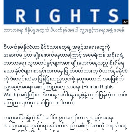
အ
သုတပဒေသာ အင်္ဂလိပ်စာ
ညွန်း
Learning English
စာမျက်နှာ
သို့
ဗွီအိုအေ လူမှုကွန်ယက်များ
ဘာသာရေး ဖိနှိပ်မှုအတွက် ဗီယက်နမ်အပေါ် လူ့အခွင့်အရေးအဖွဲ့ ဝေဖန်
ကျော်
ကြည့်
ဗီယက်နမ်နိုင်ငံဟာ နိုင်ငံသားတွေရဲ့ အခွင့်အရေးတွေကို
ရန်
ဘာသာစကားများ
အဆက်မပြတ် ချိုးဖောက်နေတာကြောင့် အမေရိကန် အစိုးရရဲ့
ရှာဖွေ
ဘာသာရေး လွတ်လပ်ခွင့်များအား ချိုးဖောက်နေသည့် စိုးရိမ်ရ
ရန်
သော နိုင်ငံများ စာရင်းထဲကနေ ဖြုတ်ပယ်ထားတဲ့ ဗီယက်နမ်နိုင်ငံ
နေရာ
ကို ဒီစာရင်းထဲမှာ ပြန်ပြီးထည့်သွင်းဖို့ နယူးယောက် အခြေစိုက်
သို့
လူ့အခွင့်အရေး စောင့်ကြည့်လေ့လာရေး (Human Rights
ကျော်
Watch) အဖွဲ့ကြီးက ဒီကနေ့ အင်္ဂါနေ့ နေ့စွဲနဲ့ ထုတ်ပြန်တဲ့ သတင်း
ရန်
ကြေညာချက်မှာ ဖော်ပြထားပါတယ်။
ကမ္ဘာပေါ်မှာရှိတဲ့ နိုင်ငံပေါင်း ၉၀ ကျော်က လူ့အခွင့်အရေး
အခြေအနေတွေဆိုင်ရာ နှစ်ပတ်လည် အစီရင်ခံစာကို တနင်္လာနေ့