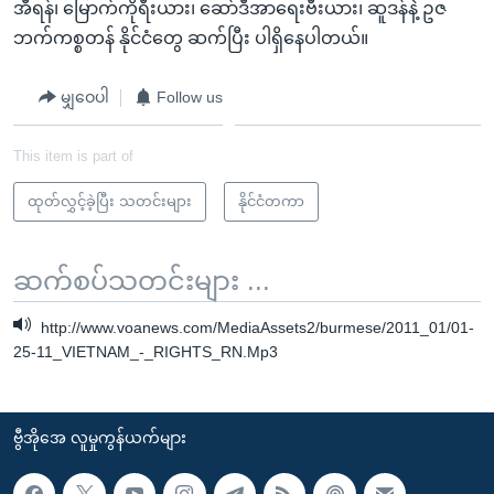
အီရန်၊ မြောက်ကိုရီးယား၊ ဆော်ဒီအာရေးဗီးယား၊ ဆူဒန်နဲ့ ဥဇ
ဘက်ကစ္စတန် နိုင်ငံတွေ ဆက်ပြီး ပါရှိနေပါတယ်။
မျှဝေပါ
Follow us
This item is part of
ထုတ်လွှင့်ခဲ့ပြီး သတင်းများ
နိုင်ငံတကာ
ဆက်စပ်သတင်းများ ...
http://www.voanews.com/MediaAssets2/burmese/2011_01/01-
25-11_VIETNAM_-_RIGHTS_RN.Mp3
ဗွီအိုအေ လူမှုကွန်ယက်များ