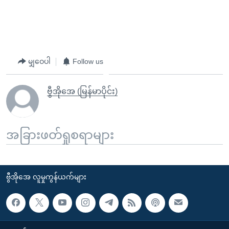
မျှဝေပါ
Follow us
ဗွီအိုအေ (မြန်မာပိုင်း)
အခြားဖတ်ရှုစရာများ
ဗွီအိုအေ လူမှုကွန်ယက်များ