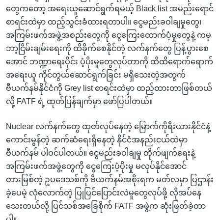
တွေကတော့ အရေးယူဆောင်ရွက်ရမယ့် Black list အမည်းရောင်
စာရင်းထဲမှာ ထည့်သွင်းခံထားရတာပါ။ ငွေမည်းခဝါချမှုတွေ၊
အကြမ်းဖက်အဖွဲ့အစည်းတွေကို ငွေကြေးထောက်ပံ့မှုတွေနဲ့ ကမ္
ဘာ့ငြိမ်းချမ်းရေးကို ထိခိုက်စေနိုင်တဲ့ လက်နက်တွေ ပြန့်ပွားစေ
အောင် ဘဏ္ဍာရေးပိုင်း ပံ့ပိုးမှုတွေလုပ်တာကို ထိထိရောက်ရောက်
အရေးယူ ကိုင်တွယ်ဆောင်ရွက်ခြင်း မရှိသေးတဲ့အတွက်
ဗီယက်နမ်နိုင်ငံကို Grey list စာရင်းထဲမှာ ထည့်ထားတာဖြစ်တယ်
လို့ FATF ရဲ့ ထုတ်ပြန်ချက်မှာ ဖော်ပြပါတယ်။
Nuclear လက်နက်တွေ ထုတ်လုပ်နေတဲ့ မြောက်ကိုရီးယားနိုင်ငံနဲ့
ကောင်းမွန်တဲ့ ဆက်ဆံရေးရှိနေတဲ့ နိုင်ငံအနည်းငယ်ထဲမှာ
ဗီယက်နမ် ပါဝင်ပါတယ်။ ငွေမည်းခဝါချမှု တိုက်ဖျက်ရေးနဲ့
အကြမ်းဖက်အဖွဲ့တွေကို ငွေကြေးပံ့ပိုးမှု မလုပ်နိုင်အောင်
တားမြစ်တဲ့ ဥပဒေသစ်ကို ဗီယက်နမ်အစိုးရက မတ်လမှာ ပြဌာန်း
ခဲ့ပေမဲ့ လုံလောက်တဲ့ ပြုပြင်ပြောင်းလဲမှုတွေလုပ်ဖို့ လိုအပ်နေ
သေးတယ်လို့ ပြင်သစ်အခြေစိုက် FATF အဖွဲ့က ဆုံးဖြတ်ခဲ့တာ
ပါ။