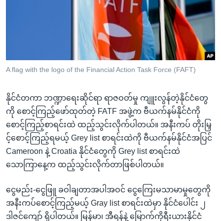
အ
သုတပဒေသာ အင်္ဂလိပ်စာ
ညွန်း
Learning English
စာမျက်နှာ
သို့
ဗွီအိုအေ လူမှုကွန်ယက်များ
ကျော်
ကြည့်
A flag with the logo of the Financial Action Task Force (FAFT)
ရန်
ဘာသာစကားများ
ရှာဖွေ
နိုင်ငံတကာ ဘဏ္ဍာရေးဆိုင်ရာ ရာဇဝတ်မှု ကျူးလွန်တဲ့နိုင်ငံတွေ
ရန်
ကို စောင့်ကြည့်ဖော်ထုတ်တဲ့ FATF အဖွဲ့က ဗီယက်နမ်နိုင်ငံကို
နေရာ
စောင့်ကြည့်စာရင်းထဲ ထည့်သွင်းလိုက်ပါတယ်။ အနီးကပ် တိုးမြှ
သို့
င့်စောင့်ကြည့်ရမယ့် Grey list စာရင်းထဲကို ဗီယက်နမ်နိုင်ငံအပြင်
ကျော်
Cameroon နဲ့ Croatia နိုင်ငံတွေကို Grey list စာရင်းထဲ
ရန်
သောကြာနေ့က ထည့်သွင်းလိုက်တာဖြစ်ပါတယ်။
ငွေမည်း-ငွေဖြူ ခဝါချတာအပါအဝင် ငွေကြေးမသာမာမှုတွေကို
အနီးကပ်စောင့်ကြည့်မယ့် Gray list စာရင်းထဲမှာ နိုင်ငံပေါင်း ၂
ဒါဇင်ကျော် ရှိပါတယ်။ မြန်မာ၊ အီရန်နဲ့ မြောက်ကိုရီးယားနိုင်ငံ