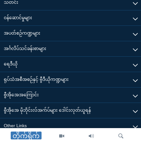
သတင်း
၀န်ဆောင်မှုများ
အပတ်စဉ်ကဏ္ဍများ
အင်္ဂလိပ်သင်ခန်းစာများ
ရေဒီယို
ရုပ်သံအစီအစဉ်နှင့် ဗွီဒီယိုကဏ္ဍများ
ဗွီအိုအေအကြောင်း
ဗွီအိုအေ မိုဘိုင်းလ်အက်ပ်များ ဒေါင်းလုတ်ယူရန်
Other Links
တိုက်ရိုက်