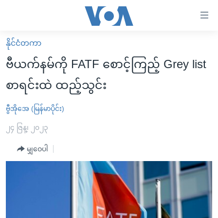
သုံး
ရ
လွယ်ကူ
နိုင်ငံတကာ
မူလစာမျက်နှာ
စေ
ဗီယက်နမ်ကို FATF စောင့်ကြည့် Grey list
မြန်မာ
သည့်
စာရင်းထဲ ထည့်သွင်း
ကမ္ဘာ့သတင်းများ
Link
ဗွီဒီယို
နိုင်ငံတကာ
ဗွီအိုအေ (မြန်မာပိုင်း)
များ
သတင်းလွတ်လပ်ခွင့်
အမေရိကန်
၂၄ ဇြန္၊ ၂၀၂၃
ပင်မ
ရပ်ဝန်းတခု လမ်းတခု အလွန်
တရုတ်
အကြောင်းအရာ
မျှဝေပါ
သို့
အင်္ဂလိပ်စာလေ့လာမယ်
အစ္စရေး-ပါလက်စတိုင်း
ကျော်
အပတ်စဉ်ကဏ္ဍများ
အမေရိကန်သုံးအီဒီယံ
ကြည့်
ရေဒီယိုနှင့်ရုပ်သံ အချက်အလက်များ
မကြေးမုံရဲ့ အင်္ဂလိပ်စာ
ရေဒီယို
ရန်
ပင်မ
ရေဒီယို/တီဗွီအစီအစဉ်
ရုပ်ရှင်ထဲက အင်္ဂလိပ်စာ
တီဗွီ