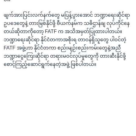
ဖျက်အားပြင်းလက်နက်တွေ မပြန့်ပွားအောင် ဘဏ္ဍာရေးဆိုင်ရာ
ဥပဒေတွေနဲ့ တားမြစ်နိုင်ဖို့ ဗီယက်နမ်က သဓိဌာန်ချ လုပ်ကိုင်နေ
တယ်ဆိုတာကိုတော့ FATF က အသိအမှတ်ပြုထားပါတယ်။
ဘဏ္ဍာရေးဆိုင်ရာ နိုင်ငံတကာအစိုးရ တာဝန်ရှိသူတွေ ပါဝင်တဲ့
FATF အဖွဲ့ဟာ နိုင်ငံတကာ စည်းမျဉ်းစည်းကမ်းတွေနဲ့အညီ
ဘဏ္ဍာငွေကြေးဆိုင်ရာ တရားမဝင်လုပ်မှုတွေကို တားဆီးနိုင်ဖို့
စောင့်ကြည့်ဆောင်ရွက်နေတဲ့အဖွဲ့ ဖြစ်ပါတယ်။