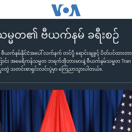
မ္မတ၏ ဗီယက်နမ် ခရီးစဉ်
က်နမ်နိုင်ငံအပေါ် လက်နက် တင်ပို့ ရောင်းချခွင့် ပိတ်ပင်ထားတာ
ြောင်း အမေရိကန်သမ္မတ ဘရက်အိုဘားမားနဲ့ ဗီယက်နမ်သမ္မတ Tran Da
က ပူးတွဲ သတင်းစာရှင်းလင်းပွဲမှာ ကြေညာသွားပါတယ်။.