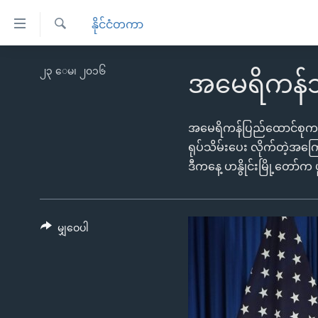
သုံး
နိုင်ငံတကာ
ရ
ရှာဖွေ
လွယ်ကူ
မူလစာမျက်နှာ
၂၃ ေမ၊ ၂၀၁၆
ရ
အမေရိကန်သ
စေ
မြန်မာ
လာ
သည့်
ဒ်
ကမ္ဘာ့သတင်းများ
အမေရိကန်ပြည်ထောင်စုက ဗီယ
Link
ဗွီဒီယို
နိုင်ငံတကာ
ရုပ်သိမ်းပေး လိုက်တဲ့အက
များ
သတင်းလွတ်လပ်ခွင့်
ဒီကနေ့ ဟနွိုင်းမြို့တော်
အမေရိကန်
ပင်မ
ရပ်ဝန်းတခု လမ်းတခု အလွန်
တရုတ်
အကြောင်းအရာ
အင်္ဂလိပ်စာလေ့လာမယ်
အစ္စရေး-ပါလက်စတိုင်း
သို့
မျှဝေပါ
အပတ်စဉ်ကဏ္ဍများ
အမေရိကန်သုံးအီဒီယံ
ကျော်
ကြည့်
ရေဒီယိုနှင့်ရုပ်သံ အချက်အလက်များ
မကြေးမုံရဲ့ အင်္ဂလိပ်စာ
ရေဒီယို
ရန်
ရေဒီယို/တီဗွီအစီအစဉ်
ရုပ်ရှင်ထဲက အင်္ဂလိပ်စာ
တီဗွီ
ပင်မ