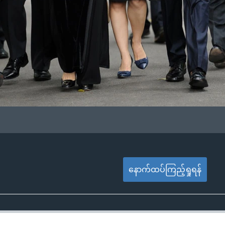
နောက်ထပ်ကြည့်ရှုရန်