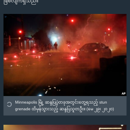
ဖြစ်လျက်ရှိသည်။
အ
သုတပဒေသာ အင်္ဂလိပ်စာ
ညွန်း
Learning English
စာမျက်နှာ
သို့
ဗွီအိုအေ လူမှုကွန်ယက်များ
ကျော်
ကြည့်
ရန်
ဘာသာစကားများ
ရှာဖွေ
ရန်
နေရာ
သို့
ကျော်
ရန်
၁
Minneapolis မြို့ ဆန္ဒပြပွဲတခုအတွင်းတွေ့ရသည့် stun
grenade ထိမှန်သွားသည့် ဆန္ဒပြသူတဦး။ (မေ ၂၉၊ ၂၀၂၀)