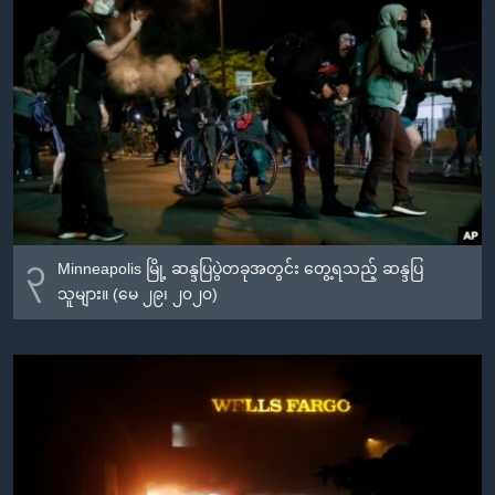
၃
Minneapolis မြို့ ဆန္ဒပြပွဲတခုအတွင်း တွေ့ရသည့် ဆန္ဒပြ
သူများ။ (မေ ၂၉၊ ၂၀၂၀)