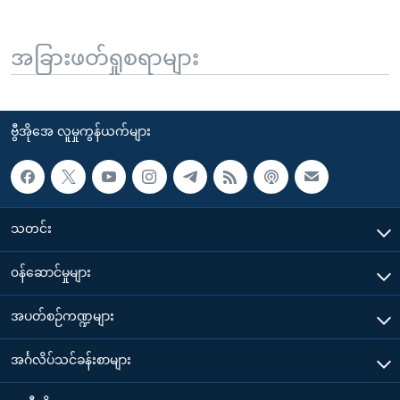
အခြားဖတ်ရှုစရာများ
ဗွီအိုအေ လူမှုကွန်ယက်များ
သတင်း
၀န်ဆောင်မှုများ
အပတ်စဉ်ကဏ္ဍများ
အင်္ဂလိပ်သင်ခန်းစာများ