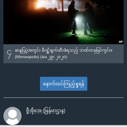
၄
ဆန္ဒပြပွဲအတွင်း မီးရှို့ဖျက်ဆီးခံရသည့် ဘဏ်တခုမြင်ကွင်း။
(Minneapolis) (မေ ၂၉၊ ၂၀၂၀)
နောက်ထပ်ကြည့်ရှုရန်
ဗွီအိုအေ (မြန်မာဌာန)