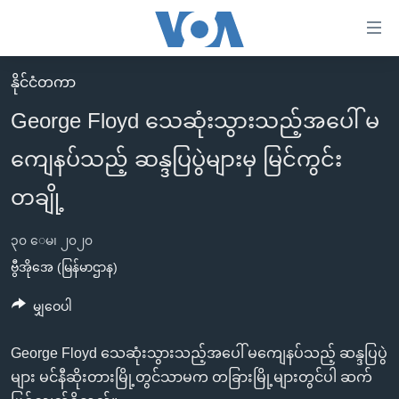
သုံး
ရ
လွယ်ကူ
နိုင်ငံတကာ
မူလစာမျက်နှာ
စေ
George Floyd သေဆုံးသွားသည့်အပေါ် မ
မြန်မာ
သည့်
ကျေနပ်သည့် ဆန္ဒပြပွဲများမှ မြင်ကွင်း
ကမ္ဘာ့သတင်းများ
Link
ဗွီဒီယို
နိုင်ငံတကာ
တချို့
များ
သတင်းလွတ်လပ်ခွင့်
အမေရိကန်
ပင်မ
၃၀ ေမ၊ ၂၀၂၀
ရပ်ဝန်းတခု လမ်းတခု အလွန်
တရုတ်
အကြောင်းအရာ
ဗွီအိုအေ (မြန်မာဌာန)
သို့
အင်္ဂလိပ်စာလေ့လာမယ်
အစ္စရေး-ပါလက်စတိုင်း
မျှဝေပါ
ကျော်
အပတ်စဉ်ကဏ္ဍများ
အမေရိကန်သုံးအီဒီယံ
ကြည့်
ရေဒီယိုနှင့်ရုပ်သံ အချက်အလက်များ
မကြေးမုံရဲ့ အင်္ဂလိပ်စာ
ရေဒီယို
George Floyd သေဆုံးသွားသည့်အပေါ် မကျေနပ်သည့် ဆန္ဒပြပွဲ
ရန်
များ မင်နီဆိုးတားမြို့တွင်သာမက တခြားမြို့များတွင်ပါ ဆက်
ပင်မ
ရေဒီယို/တီဗွီအစီအစဉ်
ရုပ်ရှင်ထဲက အင်္ဂလိပ်စာ
တီဗွီ