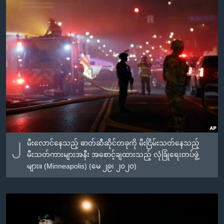
၂
မီးလောင်နေသည့် ဓာတ်ဆီဆိုင်တခုကို မီးငြိမ်းသတ်နေသည့်
မီးသတ်ကားများအနီး အစောင့်ချထားသည့် လုံခြုံရေးတပ်ဖွဲ့
များ။ (Minneapolis) (မေ ၂၉၊ ၂၀၂၀)