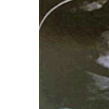
သုတပဒေသာ အင်္ဂလိပ်စာ
အ
ညွန်း
စာမျက်နှာ
သို့
ကျော်
ကြည့်
ရန်
ရှာဖွေ
ရန်
နေရာ
သို့
ကျော်
ရန်