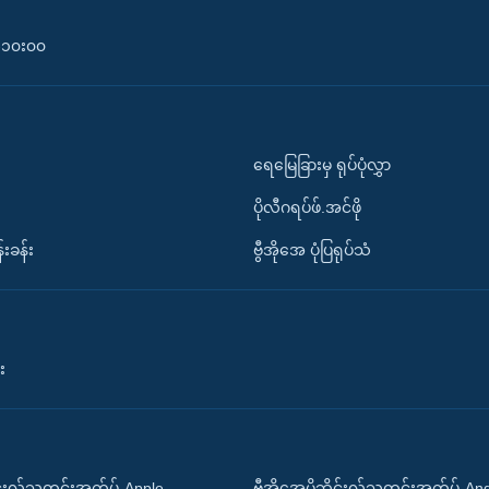
၀-၁၀း၀၀
ရေမြေခြားမှ ရုပ်ပုံလွှာ
ပိုလီဂရပ်ဖ်.အင်ဖို
်းခန်း
ဗွီအိုအေ ပုံပြရုပ်သံ
း
ိုင်းလ်သတင်းအက်ပ်-Apple
ဗွီအိုအေမိုဘိုင်းလ်သတင်းအက်ပ်-An