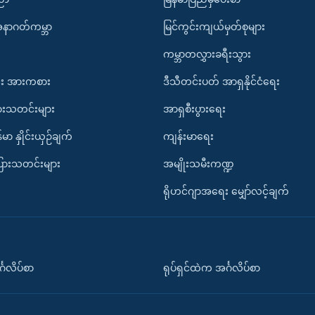
အနာဂတ်ကမ္ဘာ
မြင်ကွင်းကျယ်မှတ်စုများ
ကမ္ဘာတလွှားခရီးသွား
း အားကစား
ဒီသီတင်းပတ် အာရှနိုင်ငံရေး
ားသတင်းများ
အာရှစီးပွားရေး
်မာ နှိုင်းယှဉ်ချက်
ကျန်းမာရေး
ပြားသတင်းများ
အမျိုးသမီးကဏ္ဍ
ရိုဟင်ဂျာအရေး မျှော်လင့်ချက်
်္ဂလိပ်စာ
ရုပ်ရှင်ထဲက အင်္ဂလိပ်စာ