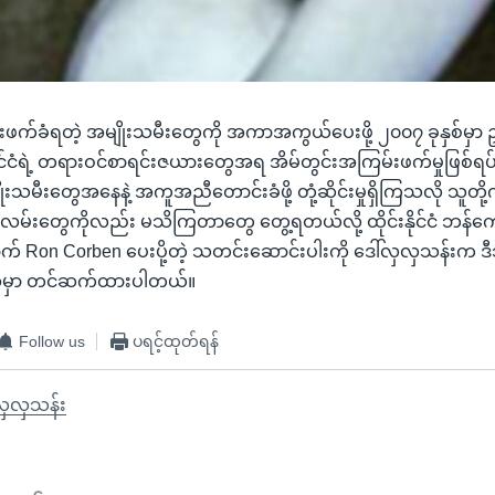
းဖက်ခံရတဲ့ အမျိုးသမီးတွေကို အကာအကွယ်ပေးဖို့ ၂၀၀၇ ခုနှစ်မှာ
ုင်းနိုင်ငံရဲ့ တရားဝင်စာရင်းဇယားတွေအရ အိမ်တွင်းအကြမ်းဖက်မှုဖြစ
းသမီးတွေအနေနဲ့ အကူအညီတောင်းခံဖို့ တုံ့ဆိုင်းမှုရှိကြသလို သူတ
်းလမ်းတွေကိုလည်း မသိကြတာတွေ တွေ့ရတယ်လို့ ထိုင်းနိုင်ငံ ဘန်ကောက်
Ron Corben ပေးပို့တဲ့ သတင်းဆောင်းပါးကို ဒေါ်လှလှသန်းက ဒ
္ဍမှာ တင်ဆက်ထားပါတယ်။
Follow us
ပရင့်ထုတ်ရန်
လှလှသန်း