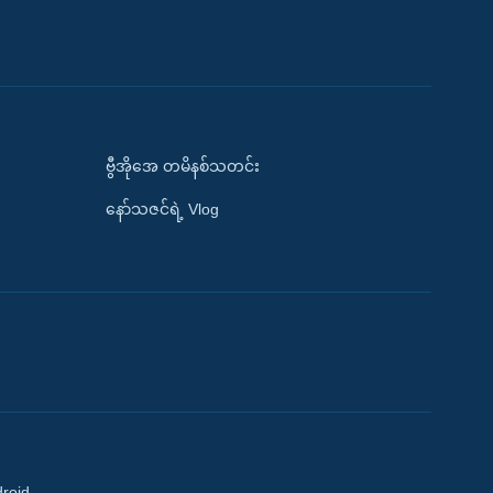
ဗွီအိုအေ တမိနစ်သတင်း
နော်သဇင်ရဲ့ Vlog
droid