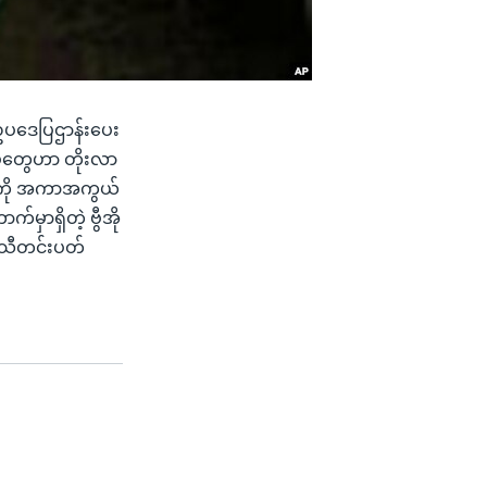
 ဥပဒေပြဌာန်းပေး
်ရပ်တွေဟာ တိုးလာ
ို့ကို အကာအကွယ်
မှာရှိတဲ့ ဗွီအို
ီသီတင်းပတ်