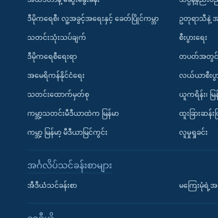
ဒီမိုကရေစီ၊ လူ့အခွင့်အရေးနှင့် ခေတ်ပြိုင်ကမ္ဘာ
ဥတုရာသီနဲ့ 
သတင်းသုံးသပ်ချက်
စီးပွားရေး
ဒီမိုကရေစီရေးရာ
တပတ်အတွင်
အမေရိကန်နိုင်ငံရေး
လယ်ယာစီးပွ
သတင်းထောက်မှတ်စု
ယူကရိန်း၊ မြန
ကမ္ဘာ့သတင်းမီဒီယာထဲက မြန်မာ
ထူးခြားဆန်း
ကမ္ဘာ့ မြန်မာ့ မီဒီယာမြင်ကွင်း
လူမှုရှုခင်း
အင်္ဂလိပ်သင်ခန်းစာများ
အီဒီယံသင်ခန်းစာ
မကြေးမုံရဲ့အင