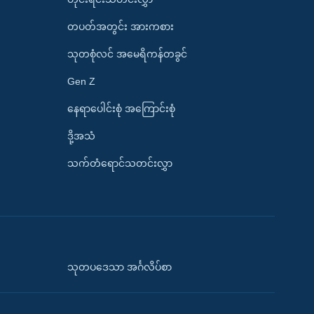
တပတ်အတွင်း အားကစား
သုတစုံလင် အမေရိကန်တခွင်
Gen Z
နေရာပေါင်းစုံ အကြောင်းစုံ
ဒို့အသံ
သက်တံရောင်သတင်းလွှာ
သုတပဒေသာ အင်္ဂလိပ်စာ