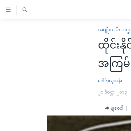
သုံး
ရ
ရှာဖွေ
လွယ်ကူ
မူလစာမျက်နှာ
အမျိုးသမီးကဏ္
ရ
စေ
မြန်မာ
လာ
ထိုင်းန
သည့်
ဒ်
ကမ္ဘာ့သတင်းများ
Link
ဗွီဒီယို
နိုင်ငံတကာ
အကြမ်
များ
သတင်းလွတ်လပ်ခွင့်
အမေရိကန်
ပင်မ
ရပ်ဝန်းတခု လမ်းတခု အလွန်
တရုတ်
ဒေါ်လှလှသန်း
အကြောင်းအရာ
အင်္ဂလိပ်စာလေ့လာမယ်
အစ္စရေး-ပါလက်စတိုင်း
၂၀ ဒီဇင္ဘာ၊ ၂၀၁၃
သို့
အပတ်စဉ်ကဏ္ဍများ
အမေရိကန်သုံးအီဒီယံ
ကျော်
မျှဝေပါ
ကြည့်
ရေဒီယိုနှင့်ရုပ်သံ အချက်အလက်များ
မကြေးမုံရဲ့ အင်္ဂလိပ်စာ
ရေဒီယို
ရန်
ရေဒီယို/တီဗွီအစီအစဉ်
ရုပ်ရှင်ထဲက အင်္ဂလိပ်စာ
တီဗွီ
ပင်မ