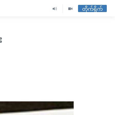
တိုက်ရိုက်
း