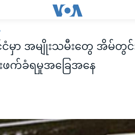
ဍ
ိုင်ငံမှာ အမျိုးသမီးတွေ အိမ်တွင်
းဖက်ခံရမှုအခြေအနေ