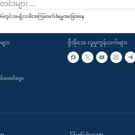
်းများ ...
က အိမ်တွင်းအမျိုးသမီးအကြမ်းဖက်ခံရမှုအခြေအနေ
ုများ
ဗွီအိုအေ လူမှုကွန်ယက်များ
းလ်သတင်းလွှာ
ပညာ
မြန်မာပြည်မှပေးစာ