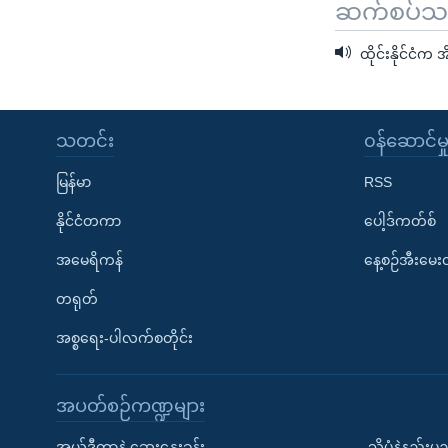
ဆက်စပ်သတင
ထိုင်းနိုင်ငံ
သတင်း
၀န်ဆောင်မှ
မြန်မာ
RSS
နိုင်ငံတကာ
ပေါ့ဒ်ကတ်စ်
အမေရိကန်
နေ့စဉ်အီးမေ
တရုတ်
အစ္စရေး-ပါလက်စတိုင်း
အပတ်စဉ်ကဏ္ဍများ
အယ်ဒီတာနဲ့ ဆွေးနွေးခန်း
သိပ္ပံနဲ့နည်း