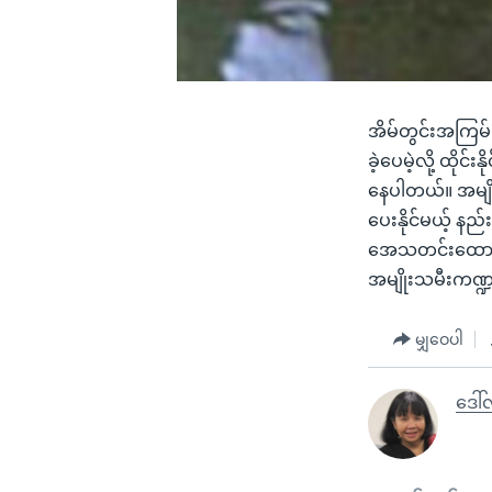
အိမ်တွင်းအကြမ်
ခဲ့ပေမဲ့လို့ ထိ
နေပါတယ်။ အမျို
ပေးနိုင်မယ့် နည
အေသတင်းထောက် 
အမျိုးသမီးကဏ
မျှဝေပါ
ဒေါ်