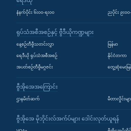
ရေဒီယို
နံနက်ပိုင်း ၆း၀၀-ရး၀၀
ညပိုင်း ၉း၀
ရုပ်သံအစီအစဉ်နှင့် ဗွီဒီယိုကဏ္ဍများ
နေ့စဉ်တီဗွီသတင်းလွှာ
မြန်မာ
ရေဒီယို ရုပ်သံအစီအစဉ်
နိုင်ငံတကာ
အပတ်စဉ်တီဗွီမဂ္ဂဇင်း
တွေ့ဆုံမေးမြန
ဗွီအိုအေအကြောင်း
ဌာနမိတ်ဆက်
မီတာလှိုင်းမျာ
ဗွီအိုအေ မိုဘိုင်းလ်အက်ပ်များ ဒေါင်းလုတ်ယူရန်
Learning English
VOA+
ဗွီအိုအေမိုဘ