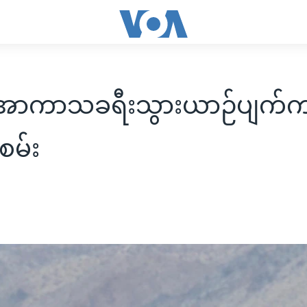
 အာကာသခရီးသွားယာဉ်ပျက်ကျ
စမ်း