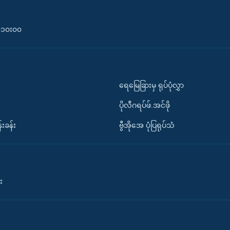
၀-၁၀း၀၀
ရေမြေခြားမှ ရုပ်ပုံလွှာ
ပိုလီဂရပ်ဖ်.အင်ဖို
်းခန်း
ဗွီအိုအေ ပုံပြရုပ်သံ
း