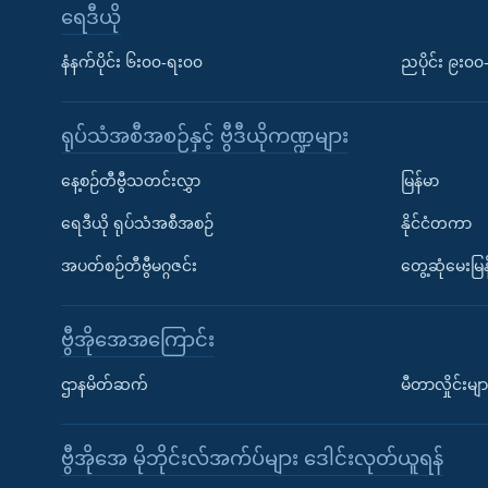
ရေဒီယို
နံနက်ပိုင်း ၆း၀၀-ရး၀၀
ညပိုင်း ၉း၀
ရုပ်သံအစီအစဉ်နှင့် ဗွီဒီယိုကဏ္ဍများ
နေ့စဉ်တီဗွီသတင်းလွှာ
မြန်မာ
ရေဒီယို ရုပ်သံအစီအစဉ်
နိုင်ငံတကာ
အပတ်စဉ်တီဗွီမဂ္ဂဇင်း
တွေ့ဆုံမေးမြန
ဗွီအိုအေအကြောင်း
ဌာနမိတ်ဆက်
မီတာလှိုင်းမျာ
ဗွီအိုအေ မိုဘိုင်းလ်အက်ပ်များ ဒေါင်းလုတ်ယူရန်
Learning English