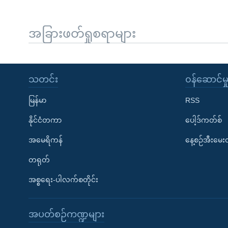
အခြားဖတ်ရှုစရာများ
သတင်း
၀န်ဆောင်မှ
မြန်မာ
RSS
နိုင်ငံတကာ
ပေါ့ဒ်ကတ်စ်
အမေရိကန်
နေ့စဉ်အီးမေ
တရုတ်
အစ္စရေး-ပါလက်စတိုင်း
အပတ်စဉ်ကဏ္ဍများ