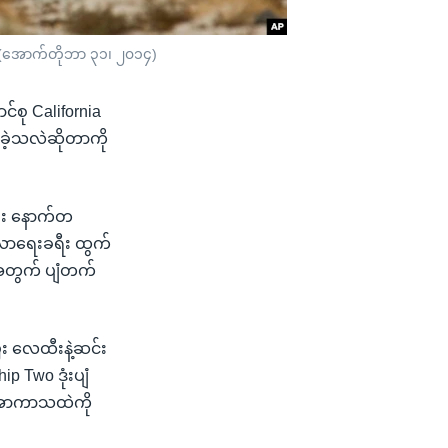
ေ။ (အောက်တိုဘာ ၃၁၊ ၂၀၁၄)
စု California
းခဲ့သလဲဆိုတာကို
ြီး နောက်တ
လာရေးခရီး ထွက်
ဉ်အတွက် ပျံတက်
 လေထီးနဲ့ဆင်း
p Two ဒုံးပျံ
ာ အာကာသထဲကို