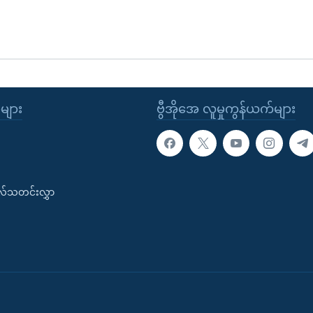
ုများ
ဗွီအိုအေ လူမှုကွန်ယက်များ
းလ်သတင်းလွှာ