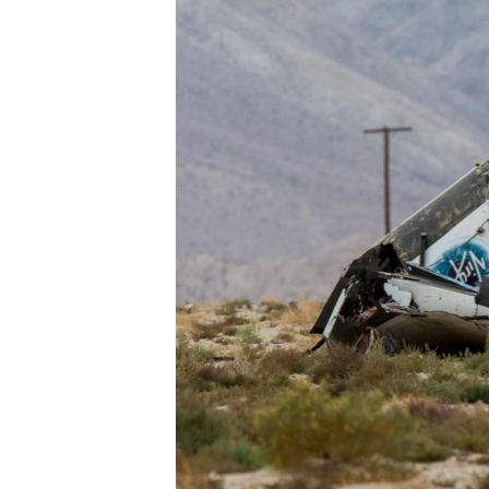
သုတပဒေသာ အင်္ဂလိပ်စာ
အ
ညွန်း
စာမျက်နှာ
သို့
ကျော်
ကြည့်
ရန်
ရှာဖွေ
ရန်
နေရာ
သို့
ကျော်
ရန်