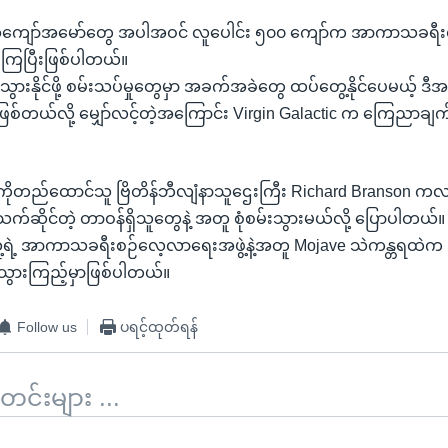
ကျော်အမော်တွေ အပါအဝင် လူပေါင်း ၅၀၀ ကျော်က အာကာသခရီး
ကြပြီးဖြစ်ပါတယ်။
းနိုင်ဖို့ စမ်းသပ်မှုတွေမှာ အခက်အခဲတွေ ထပ်တွေ့နိုင်ပေမယ့် ဒ
ှာဖြစ်တယ်လို့ မျှော်လင့်တဲ့အကြောင်း Virgin Galactic က ကြေညာချက်
c ကိုတည်ထောင်သူ ဗြိတိန်ဘီလျံနာသူဌေးကြီး Richard Branson ကလ
့ သက်ဆိုင်တဲ့ တာဝန်ရှိသူတွေနဲ့ အတူ စုံစမ်းသွားမယ်လို့ ပြောပါတယ်
ူ့ရဲ့ အာကာသခရီးစဉ်လေ့လာရေးအဖွဲ့နဲ့အတူ Mojave သဲကန္တရထဲက ဒု
ီသွားကြည့်မှာဖြစ်ပါတယ်။
Follow us
ပရင့်ထုတ်ရန်
်းများ ...