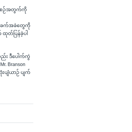
စဉ်အတွက်ကို
ီအခက်အခဲတွေကို
 ထုတ်ပြန်ခဲ့ပါ
ည်း ဒီပေါက်ကွဲ
။ Mr. Branson
ံးပျံယာဉ် ပျက်