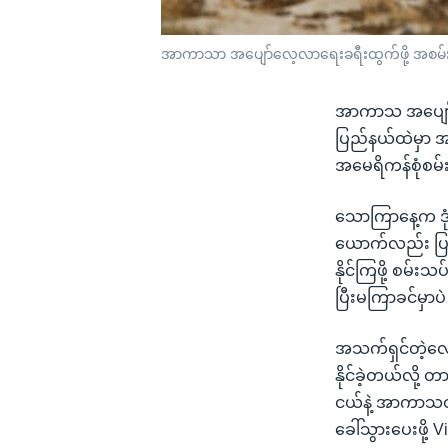
အာကာသာ အပျော်လေ့လာရေးခရီးထွက်ဖို့ အစမ်းလေ့
အာကာသ အပျော်လ
ပြည်နယ်ထဲမှာ အစ
အမေရိကန်စုံစမ
သောကြာနေ့က ဒုံ
ယောက်လည်း ပြင
နိုင်ကြဖို့ စမ်း
ပြီးမကြာခင်မှာပ
အသက်ရှင်တဲ့လေ
နိုင်ခဲ့တယ်လို့
ငယ်နဲ့ အာကာသထ
ခေါ်သွားပေးဖို့