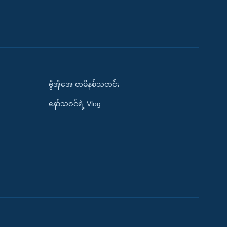
ဗွီအိုအေ တမိနစ်သတင်း
နော်သဇင်ရဲ့ Vlog