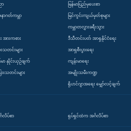
ပညာ
မြန်မာပြည်မှပေးစာ
အနာဂတ်ကမ္ဘာ
မြင်ကွင်းကျယ်မှတ်စုများ
ကမ္ဘာတလွှားခရီးသွား
း အားကစား
ဒီသီတင်းပတ် အာရှနိုင်ငံရေး
ားသတင်းများ
အာရှစီးပွားရေး
်မာ နှိုင်းယှဉ်ချက်
ကျန်းမာရေး
ပြားသတင်းများ
အမျိုးသမီးကဏ္ဍ
ရိုဟင်ဂျာအရေး မျှော်လင့်ချက်
်္ဂလိပ်စာ
ရုပ်ရှင်ထဲက အင်္ဂလိပ်စာ