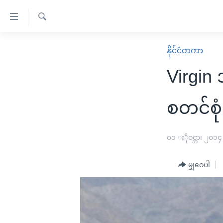
သုံး
ရ
ရှာဖွေ
လွယ်ကူ
မူလစာမျက်နှာ
နိုင်ငံတကာ
ရ
စေ
မြန်မာ
လာ
Virgin
သည့်
ဒ်
ကမ္ဘာ့သတင်းများ
Link
ဗွီဒီယို
နိုင်ငံတကာ
စတင်စုံ
များ
သတင်းလွတ်လပ်ခွင့်
အမေရိကန်
ပင်မ
ရပ်ဝန်းတခု လမ်းတခု အလွန်
တရုတ်
၀၁ ႏိုဝင္ဘာ၊ ၂၀၁၄
အကြောင်းအရာ
အင်္ဂလိပ်စာလေ့လာမယ်
အစ္စရေး-ပါလက်စတိုင်း
သို့
မျှဝေပါ
အပတ်စဉ်ကဏ္ဍများ
အမေရိကန်သုံးအီဒီယံ
ကျော်
ကြည့်
ရေဒီယိုနှင့်ရုပ်သံ အချက်အလက်များ
မကြေးမုံရဲ့ အင်္ဂလိပ်စာ
ရေဒီယို
ရန်
ရေဒီယို/တီဗွီအစီအစဉ်
ရုပ်ရှင်ထဲက အင်္ဂလိပ်စာ
တီဗွီ
ပင်မ