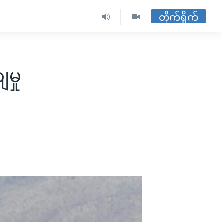
တိုက်ရိုက်
မှု