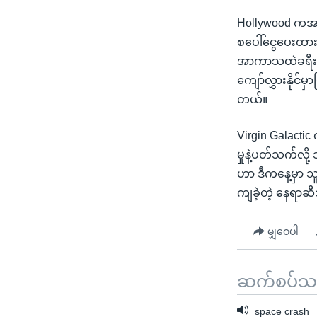
Hollywood ကအ
စပေါ်ငွေပေးထား
အာကာသထဲခရီးသွာ
ကျော်လွှားနိုင်မ
တယ်။
Virgin Galacti
မှုနဲ့ပတ်သက်လို
ဟာ ဒီကနေ့မှာ သ
ကျခဲ့တဲ့ နေရာဆ
မျှဝေပါ
ဆက်စပ်သတင
space crash