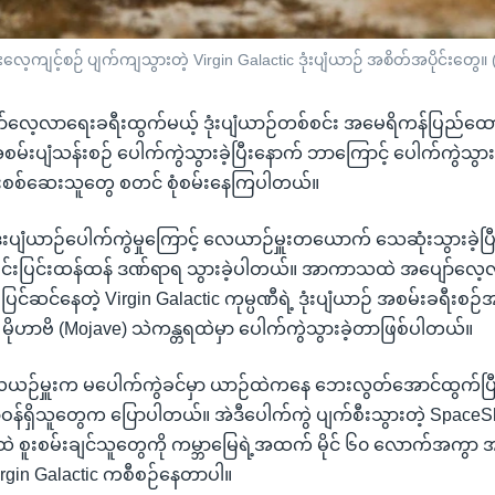
ကျင့်စဉ် ပျက်ကျသွားတဲ့ Virgin Galactic ဒုံးပျံယာဉ် အစိတ်အပိုင်းတွ
ေ့လာရေးခရီးထွက်မယ့် ဒုံးပျံယာဉ်တစ်စင်း အမေရိကန်ပြည်ထောင်
မ်းပျံသန်းစဉ် ပေါက်ကွဲသွားခဲ့ပြီးနောက် ဘာကြောင့် ပေါက်ကွဲသွာ
်းစစ်ဆေးသူတွေ စတင် စုံစမ်းနေကြပါတယ်။
းပျံယာဉ်ပေါက်ကွဲမှုကြောင့် လေယာဉ်မှူးတယောက် သေဆုံးသွားခဲ့ပ
်းပြင်းထန်ထန် ဒဏ်ရာရ သွားခဲ့ပါတယ်။ အာကာသထဲ အပျော်လေ့
သပ်ပြင်ဆင်နေတဲ့ Virgin Galactic ကုမ္ပဏီရဲ့ ဒုံးပျံယာဉ် အစမ်းခရီးစ
ဲ မိုဟာဗိ (Mojave) သဲကန္တရထဲမှာ ပေါက်ကွဲသွားခဲ့တာဖြစ်ပါတယ်။
ယဉ်မှူးက မပေါက်ကွဲခင်မှာ ယာဉ်ထဲကနေ ဘေးလွတ်အောင်ထွက်ပြီး
 တာဝန်ရှိသူတွေက ပြောပါတယ်။ အဲဒီပေါက်ကွဲ ပျက်စီးသွားတဲ့ SpaceShi
ဲ စူးစမ်းချင်သူတွေကို ကမ္ဘာမြေရဲ့အထက် မိုင် ၆၀ လောက်အကွ
 Virgin Galactic ကစီစဉ်နေတာပါ။