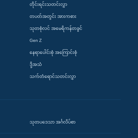
တိုင်းရင်းသတင်းလွှာ
တပတ်အတွင်း အားကစား
သုတစုံလင် အမေရိကန်တခွင်
Gen Z
နေရာပေါင်းစုံ အကြောင်းစုံ
ဒို့အသံ
သက်တံရောင်သတင်းလွှာ
သုတပဒေသာ အင်္ဂလိပ်စာ