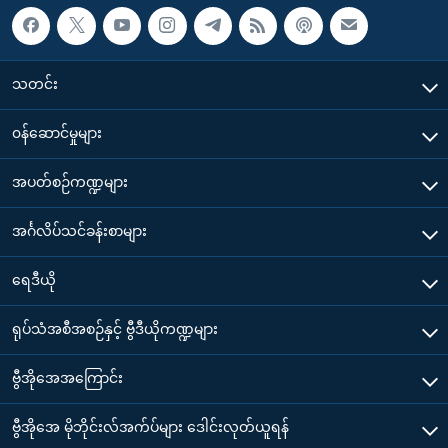
သတင်း
၀န်ဆောင်မှုများ
အပတ်စဉ်ကဏ္ဍများ
အင်္ဂလိပ်သင်ခန်းစာများ
ရေဒီယို
ရုပ်သံအစီအစဉ်နှင့် ဗွီဒီယိုကဏ္ဍများ
ဗွီအိုအေအကြောင်း
ဗွီအိုအေ မိုဘိုင်းလ်အက်ပ်များ ဒေါင်းလုတ်ယူရန်