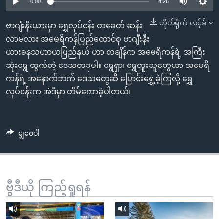
အ
0:00
4:26
သုတပဒေသာ အင်္ဂလိပ်စာ
ညွန်း
Learning English
တိုက်ရိုက် လင့်ခ်
ဗာဂျီးနီးယားမှာ ရွှေလုပ်ငန်း တခေတ် ဆန်း
စာမျက်နှာ
လာမလား အမေရိကန်ပြည်ထောင်စု ဗာဂျီးနီး
သို့
ဗွီအိုအေ လူမှုကွန်ယက်များ
ယားဓနသဟာယပြည်နယ် ဟာ တချိန်က အမေရိကန်ရဲ့ အကြီး
ကျော်
ဆုံးရွှေ ထွက်တဲ့ ဒေသတခုပါ။ ရွေရှာ၊ ရွှေတူးသူတွေဟာ အမေရိ
ကြည့်
ကန်ရဲ့ အနောက်ဘက် ဒေသတွေဆီ ပြောင်းရွှေ့ခဲ့ကြလို့ ရွှေ
ရန်
ဘာသာစကားများ
လုပ်ငန်းက အဲဒီမှာ တိမ်ကောခဲ့ပါတယ်။
ရှာဖွေ
ရန်
နေရာ
မျှဝေပါ
သို့
ကျော်
ရန်
ဗွီဒီယို ကြည့်ရှုရန်