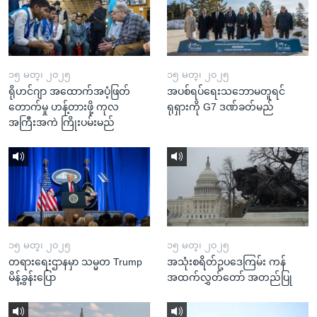
၁၅ မတ္၊ ၂၀၂၅
၁၅ မတ္၊ ၂၀၂၅
ရိုဟင်ဂျာ အထောက်အပံ့ဖြတ်
အပစ်ရပ်ရေးသဘောမတူရင်
တောက်မှု ဟန့်တားဖို့ ကုလ
ရုရှားကို G7 ဒဏ်ခတ်မည်
အကြီးအကဲ ကြိုးပမ်းမည်
၁၅ မတ္၊ ၂၀၂၅
၁၅ မတ္၊ ၂၀၂၅
တရားရေးဌာနမှာ သမ္မတ Trump
အသုံးစရိတ်ဥပဒေကြမ်း ကန်
မိန့်ခွန်းပြော
အထက်လွှတ်တော် အတည်ပြု