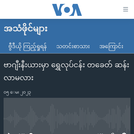
သုံး
ရ
လွယ်ကူ
အသံဖိုင်များ
မူလစာမျက်နှာ
စေ
မြန်မာ
ဗွီဒီယို ကြည့်ရှုရန်
သတင်းစာသား
အကြောင်း
သည့်
ကမ္ဘာ့သတင်းများ
Link
ဗာဂျီးနီးယားမှာ ရွှေလုပ်ငန်း တခေတ် ဆန်း
ဗွီဒီယို
နိုင်ငံတကာ
များ
သတင်းလွတ်လပ်ခွင့်
အမေရိကန်
လာမလား
ပင်မ
ရပ်ဝန်းတခု လမ်းတခု အလွန်
တရုတ်
အကြောင်းအရာ
၀၅ ေမ၊ ၂၀၂၃
သို့
အင်္ဂလိပ်စာလေ့လာမယ်
အစ္စရေး-ပါလက်စတိုင်း
ကျော်
အပတ်စဉ်ကဏ္ဍများ
အမေရိကန်သုံးအီဒီယံ
ကြည့်
ရေဒီယိုနှင့်ရုပ်သံ အချက်အလက်များ
မကြေးမုံရဲ့ အင်္ဂလိပ်စာ
ရေဒီယို
ရန်
No media source currently available
ပင်မ
ရေဒီယို/တီဗွီအစီအစဉ်
ရုပ်ရှင်ထဲက အင်္ဂလိပ်စာ
တီဗွီ