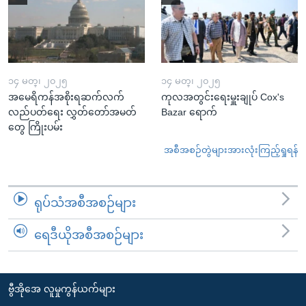
၁၄ မတ္၊ ၂၀၂၅
၁၄ မတ္၊ ၂၀၂၅
အမေရိကန်အစိုးရဆက်လက်
ကုလအတွင်းရေးမှူးချုပ် Cox's
လည်ပတ်ရေး လွှတ်တော်အမတ်
Bazar ရောက်
တွေ ကြိုးပမ်း
အစီအစဉ်တွဲများအားလုံးကြည့်ရှုရန်
ရုပ်သံအစီအစဉ်များ
ရေဒီယိုအစီအစဉ်များ
ဗွီအိုအေ လူမှုကွန်ယက်များ