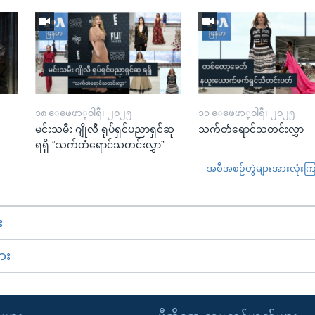
၁၈ ေဖေဖာ္၀ါရီ၊ ၂၀၂၅
၁၁ ေဖေဖာ္၀ါရီ၊ ၂၀၂၅
မင်းသမီး ဂျိုလီ ရုပ်ရှင်ပညာရှင်ဆု
သက်တံရောင်သတင်းလွှာ
ရရှိ “သက်တံရောင်သတင်းလွှာ”
အစီအစဉ်တွဲများအားလုံးကြည့
း
ား