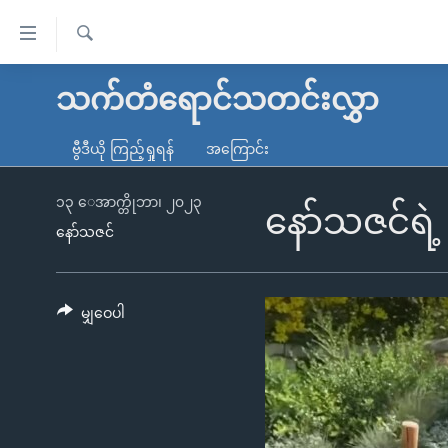
သုံး
ရ
ရှာဖွေ
လွယ်ကူ
မူလစာမျက်နှာ
သက်တံရောင်သတင်းလွှာ
ရ
စေ
မြန်မာ
လာ
ဗွီဒီယို ကြည့်ရှုရန်
အကြောင်း
သည့်
ဒ်
ကမ္ဘာ့သတင်းများ
Link
ဗွီဒီယို
နိုင်ငံတကာ
၁၃ ေအာက္တိုဘာ၊ ၂၀၂၃
နော်သဇင်ရဲ့ 
များ
နော်သဇင်
သတင်းလွတ်လပ်ခွင့်
အမေရိကန်
ပင်မ
ရပ်ဝန်းတခု လမ်းတခု အလွန်
တရုတ်
အကြောင်းအရာ
အင်္ဂလိပ်စာလေ့လာမယ်
အစ္စရေး-ပါလက်စတိုင်း
မျှဝေပါ
သို့
အပတ်စဉ်ကဏ္ဍများ
အမေရိကန်သုံးအီဒီယံ
ကျော်
ကြည့်
ရေဒီယိုနှင့်ရုပ်သံ အချက်အလက်များ
မကြေးမုံရဲ့ အင်္ဂလိပ်စာ
ရေဒီယို
ရန်
ရေဒီယို/တီဗွီအစီအစဉ်
ရုပ်ရှင်ထဲက အင်္ဂလိပ်စာ
တီဗွီ
ပင်မ