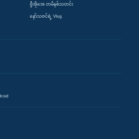
ဗွီအိုအေ တမိနစ်သတင်း
နော်သဇင်ရဲ့ Vlog
droid