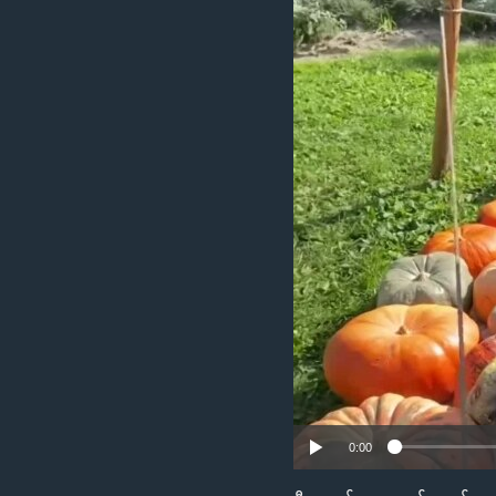
သုတပဒေသာ အင်္ဂလိပ်စာ
အ
ညွန်း
စာမျက်နှာ
သို့
ကျော်
ကြည့်
ရန်
ရှာဖွေ
ရန်
နေရာ
သို့
ကျော်
ရန်
0:00