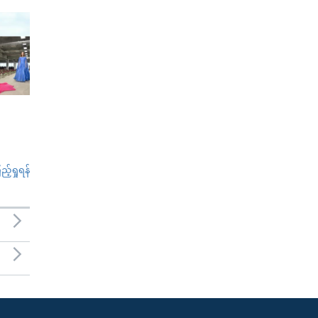
်ရှုရန်