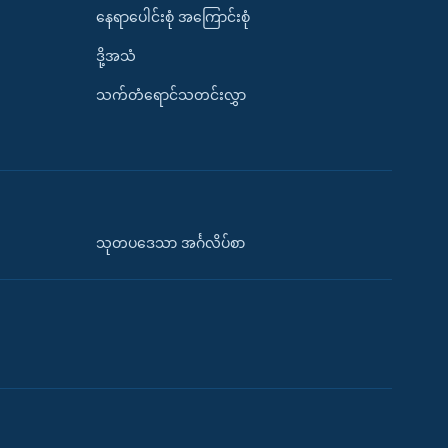
နေရာပေါင်းစုံ အကြောင်းစုံ
ဒို့အသံ
သက်တံရောင်သတင်းလွှာ
သုတပဒေသာ အင်္ဂလိပ်စာ