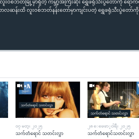
စ်ဘတ်မြို့မှာရှိတဲ့ ကမ္ဘာ့အကြီးဆုံး ရွှေဖရုံသီးပွဲတော်ကို ရောက်
လဆန်းထိ လူးဝစ်ဘတ်နန်းတော်မှာကျင်းပတဲ့ ရွှေဖရုံသီးပွဲတော်ကို
၀၇ မတ္၊ ၂၀၂၅
၂၈ ေဖေဖာ္၀ါရီ၊ ၂၀၂၅
သက်တံရောင် သတင်းလွှာ
သက်တံရောင်သတင်းလွှာ