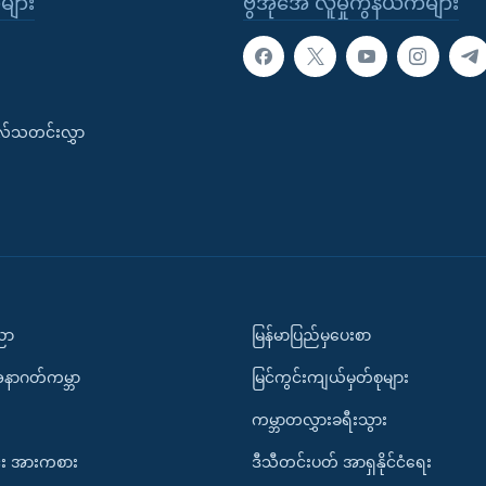
ုများ
ဗွီအိုအေ လူမှုကွန်ယက်များ
းလ်သတင်းလွှာ
ပညာ
မြန်မာပြည်မှပေးစာ
အနာဂတ်ကမ္ဘာ
မြင်ကွင်းကျယ်မှတ်စုများ
ကမ္ဘာတလွှားခရီးသွား
း အားကစား
ဒီသီတင်းပတ် အာရှနိုင်ငံရေး