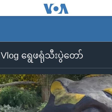
Vlog ရွေဖရုံသီးပွဲတော်