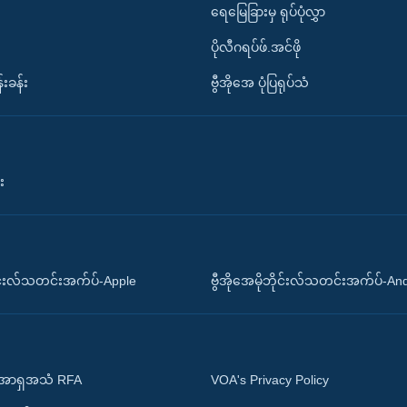
ရေမြေခြားမှ ရုပ်ပုံလွှာ
ပိုလီဂရပ်ဖ်.အင်ဖို
်းခန်း
ဗွီအိုအေ ပုံပြရုပ်သံ
း
ိုင်းလ်သတင်းအက်ပ်-Apple
ဗွီအိုအေမိုဘိုင်းလ်သတင်းအက်ပ်-An
 အာရှအသံ RFA
VOA's Privacy Policy