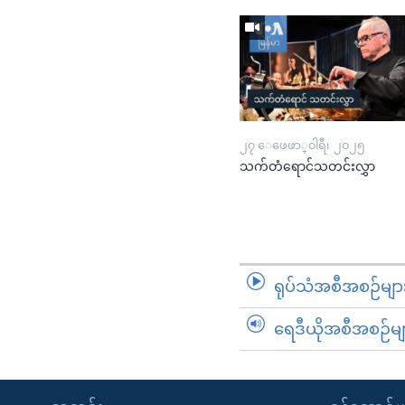
၂၇ ေဖေဖာ္၀ါရီ၊ ၂၀၂၅
သက်တံရောင်သတင်းလွှာ
ရုပ်သံအစီအစဉ်မျာ
ရေဒီယိုအစီအစဉ်မျ