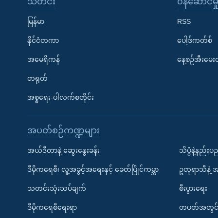
သတင်း
၀န်ဆောင်မှ
မြန်မာ
RSS
နိုင်ငံတကာ
ပေါ့ဒ်ကတ်စ်
အမေရိကန်
နေ့စဉ်အီးမေ
တရုတ်
အစ္စရေး-ပါလက်စတိုင်း
အပတ်စဉ်ကဏ္ဍများ
အယ်ဒီတာနဲ့ ဆွေးနွေးခန်း
သိပ္ပံနဲ့နည်း
ဒီမိုကရေစီ၊ လူ့အခွင့်အရေးနှင့် ခေတ်ပြိုင်ကမ္ဘာ
ဥတုရာသီနဲ့ 
သတင်းသုံးသပ်ချက်
စီးပွားရေး
ဒီမိုကရေစီရေးရာ
တပတ်အတွင်