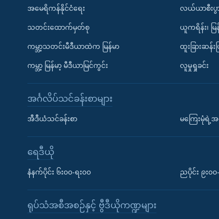
အမေရိကန်နိုင်ငံရေး
လယ်ယာစီးပွ
သတင်းထောက်မှတ်စု
ယူကရိန်း၊ မြန
ကမ္ဘာ့သတင်းမီဒီယာထဲက မြန်မာ
ထူးခြားဆန်း
ကမ္ဘာ့ မြန်မာ့ မီဒီယာမြင်ကွင်း
လူမှုရှုခင်း
အင်္ဂလိပ်သင်ခန်းစာများ
အီဒီယံသင်ခန်းစာ
မကြေးမုံရဲ့အင
ရေဒီယို
နံနက်ပိုင်း ၆း၀၀-ရး၀၀
ညပိုင်း ၉း၀
ရုပ်သံအစီအစဉ်နှင့် ဗွီဒီယိုကဏ္ဍများ