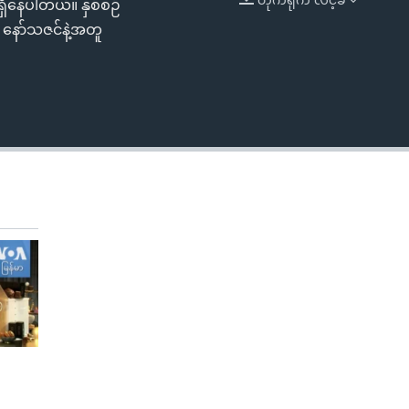
ရှိနေပါတယ်။ နှစ်စဉ်
EMBED
 နော်သဇင်နဲ့အတူ