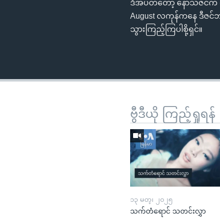
ဒီအပတ်တော့ နော်သဇင်က လူးဝ
August လကုန်ကနေ ဒီဇင်ဘာ
သွားကြည့်ကြပါစို့ရှင်။
ဗွီဒီယို ကြည့်ရှုရန်
၁၃ မတ္၊ ၂၀၂၅
သက်တံရောင် သတင်းလွှာ