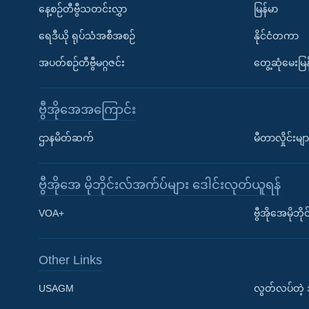
နေ့စဉ်တီဗွီသတင်းလွှာ
မြန်မာ
ရေဒီယို ရုပ်သံအစီအစဉ်
နိုင်ငံတကာ
အပတ်စဉ်တီဗွီမဂ္ဂဇင်း
တွေ့ဆုံမေးမြန
ဗွီအိုအေအကြောင်း
ဌာနမိတ်ဆက်
မီတာလှိုင်းမျာ
ဗွီအိုအေ မိုဘိုင်းလ်အက်ပ်များ ဒေါင်းလုတ်ယူရန်
Learning English
VOA+
ဗွီအိုအေမိုဘ
ဗွီအိုအေ လူမှုကွန်ယက်များ
Other Links
USAGM
လွတ်လပ်တဲ့