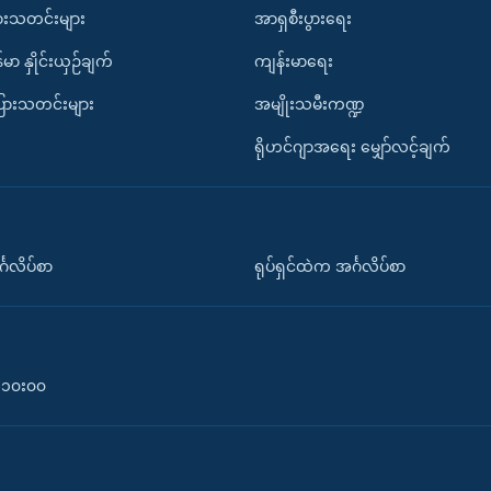
ားသတင်းများ
အာရှစီးပွားရေး
်မာ နှိုင်းယှဉ်ချက်
ကျန်းမာရေး
ပြားသတင်းများ
အမျိုးသမီးကဏ္ဍ
ရိုဟင်ဂျာအရေး မျှော်လင့်ချက်
်္ဂလိပ်စာ
ရုပ်ရှင်ထဲက အင်္ဂလိပ်စာ
၀-၁၀း၀၀