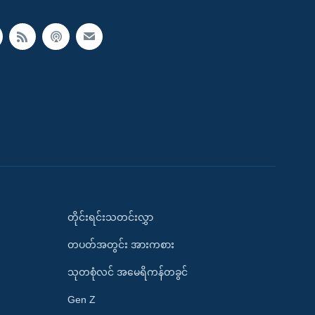
တိုင်းရင်းသတင်းလွှာ
တပတ်အတွင်း အားကစား
သုတစုံလင် အမေရိကန်တခွင်
Gen Z