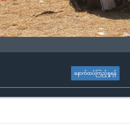
နောက်ထပ်ကြည့်ရှုရန်