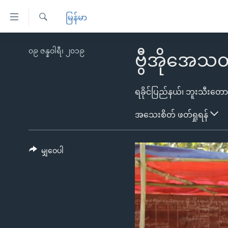
သုံး
မြန်မာ
ရ
ရှာဖွေ
လွယ်ကူ
မူလစာမျက်နှာ
၀၉ ဇန္နဝါရီ၊ ၂၀၁၉
ရ
ဗွီအိုအေသတင
စေ
မြန်မာ
လာ
သည့်
ဒ်
ကမ္ဘာ့သတင်းများ
Link
ဗွီဒီယို
နိုင်ငံတကာ
အသေးစိတ် ဖတ်ရှုရန်
များ
သတင်းလွတ်လပ်ခွင့်
အမေရိကန်
ပင်မ
ရပ်ဝန်းတခု လမ်းတခု အလွန်
တရုတ်
အကြောင်းအရာ
မျှဝေပါ
အင်္ဂလိပ်စာလေ့လာမယ်
အစ္စရေး-ပါလက်စတိုင်း
သို့
အပတ်စဉ်ကဏ္ဍများ
အမေရိကန်သုံးအီဒီယံ
ကျော်
ကြည့်
ရေဒီယိုနှင့်ရုပ်သံ အချက်အလက်များ
မကြေးမုံရဲ့ အင်္ဂလိပ်စာ
ရေဒီယို
ရန်
ရေဒီယို/တီဗွီအစီအစဉ်
ရုပ်ရှင်ထဲက အင်္ဂလိပ်စာ
တီဗွီ
ပင်မ