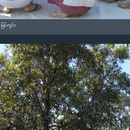
မြင်ကွင်း