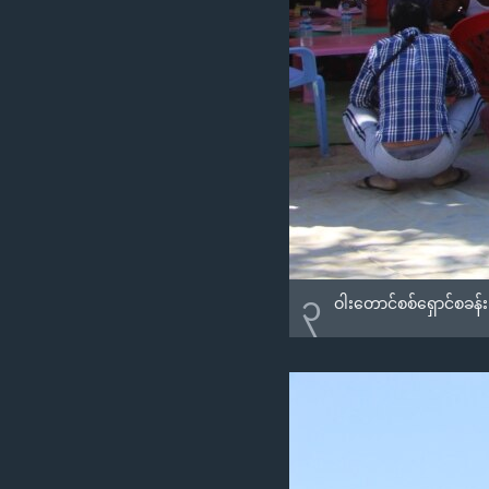
၃
ဝါးတောင်စစ်ရှောင်စခန်း 