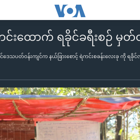
်းထောက် ရခိုင်ခရီးစဉ် မှတ်တ