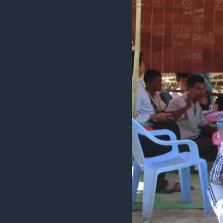
သုတပဒေသာ အင်္ဂလိပ်စာ
အ
ညွန်း
စာမျက်နှာ
သို့
ကျော်
ကြည့်
ရန်
ရှာဖွေ
ရန်
နေရာ
သို့
ကျော်
ရန်