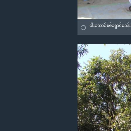
၁
ဝါးတောင်စစ်ရှောင်စခန်း 