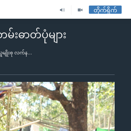
တိုက်ရိုက်
မ်းဓာတ်ပုံများ
ရခိုင်ပြည်နယ်၊ ဘူးသီးတောင်ဒေသပတ်ဝန်းကျင်က နယ်ခြားစောင့် ရဲကင်းစခန်းလေးခု ကို ရခိုင်လူမျိုးစု လက်နက် ကိုင်အဖွဲ့ AA က တိုက်ခိုက်ခဲ့တဲ့ အခြေအနေအရပ်ရပ်၊ တိုက်ခိုက် ခံရသူတွေကိုယ်တိုင်နဲ့ ဒေသခံတွေ၊ ဒီဖြစ်ရပ်နောက်ပိုင်း ဖြစ်ပေါ်လာတဲ့အခြေအနေတွေ၊ ခထီးလှ ရဲကင်းစခန်း တာဝန်ကျတပ်ဖွဲ့ရှိသူများ၊ တိုက်ပွဲတွေပြင်းထန်ခဲ့တဲ့ နေရာအနီးတဝိုက် ကျေးရွာတွေကနေ တိမ်းရှောင်လာတဲ့ မြိုတိုင်းရင်းသားတွေ ခိုလှုံနေတဲ့ ဝါးတောင် ဒုက္ခသည်စခန်းနှင့် အထက်မြတ်လှဲ စစ်ရှောင်စခန်းမြင်ကွင်းတွေကို ဗွီအိုအေသတင်းထောက် ကိုကျော်ကျော်သိန်းက ကိုယ်တိုင်သွားရောက်ခဲ့ပါတယ်။ဗွီအိုအေသတင်းထောက် ရခိုင်ပြည်နယ်ခရီးစဉ် မှတ်တမ်းဓာတ်ပုံများ ကို အောက်ပါလင့်တွင် ကြည့်ရှု့နိုင်ပါပြီ။