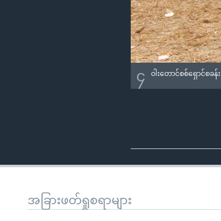
၄
ဝါးတောင်စစ်ရှောင်စခန်း
အခြားဖတ်ရှုစရာများ