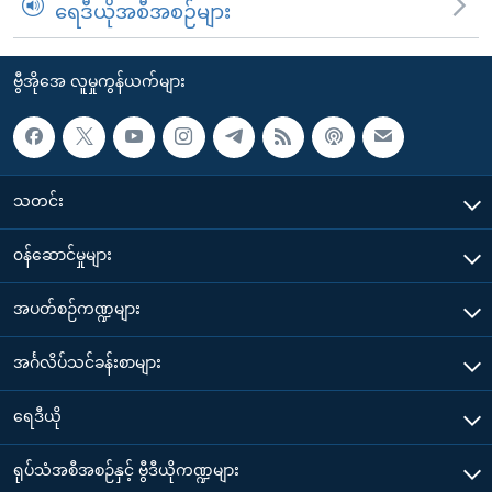
ရေဒီယိုအစီအစဉ်များ
ဗွီအိုအေ လူမှုကွန်ယက်များ
သတင်း
၀န်ဆောင်မှုများ
အပတ်စဉ်ကဏ္ဍများ
အင်္ဂလိပ်သင်ခန်းစာများ
ရေဒီယို
ရုပ်သံအစီအစဉ်နှင့် ဗွီဒီယိုကဏ္ဍများ