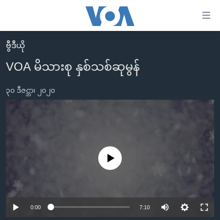
သုံး
ရ
လွယ်ကူ
ဗွီဒီယို
မူလစာမျက်နှာ
စေ
VOA မိသားစု နှစ်သစ်ဆုမွန်
မြန်မာ
သည့်
ကမ္ဘာ့သတင်းများ
၃၀ ဒီဇင္ဘာ၊ ၂၀၂၀
Link
ဗွီဒီယို
နိုင်ငံတကာ
များ
သတင်းလွတ်လပ်ခွင့်
အမေရိကန်
ပင်မ
ရပ်ဝန်းတခု လမ်းတခု အလွန်
တရုတ်
အကြောင်းအရာ
သို့
အင်္ဂလိပ်စာလေ့လာမယ်
အစ္စရေး-ပါလက်စတိုင်း
No media source currently available
ကျော်
အပတ်စဉ်ကဏ္ဍများ
အမေရိကန်သုံးအီဒီယံ
ကြည့်
ရေဒီယိုနှင့်ရုပ်သံ အချက်အလက်များ
မကြေးမုံရဲ့ အင်္ဂလိပ်စာ
ရေဒီယို
ရန်
0:00
7:10
ပင်မ
ရေဒီယို/တီဗွီအစီအစဉ်
ရုပ်ရှင်ထဲက အင်္ဂလိပ်စာ
တီဗွီ