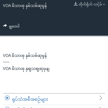
အ
သုတပဒေသာ အင်္ဂလိပ်စာ
တိုက်ရိုက် လင့်ခ်
VOA မိသားစု နှစ်သစ်ဆုမွန်
ညွန်း
Learning English
စာမျက်နှာ
သို့
ဗွီအိုအေ လူမှုကွန်ယက်များ
မျှဝေပါ
ကျော်
ကြည့်
ရန်
ဘာသာစကားများ
ရှာဖွေ
ရန်
VOA မိသားစု နှစ်သစ်ဆုမွန်
နေရာ
~~~
သို့
VOA မိသားစု နှဈသဈဆုမှနျ
ကျော်
ရန်
ရုပ်သံအစီအစဉ်များ