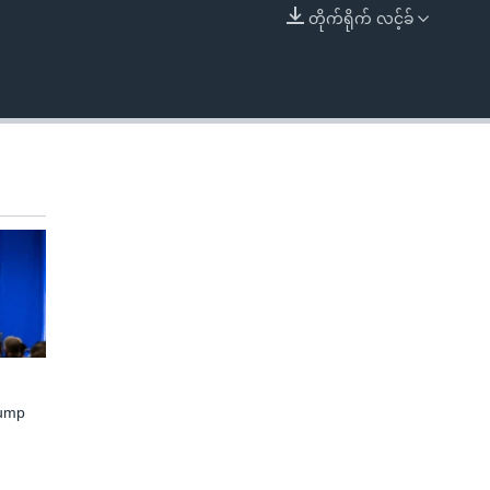
တိုက်ရိုက် လင့်ခ်
EMBED
rump