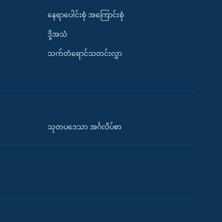
နေရာပေါင်းစုံ အကြောင်းစုံ
ဒို့အသံ
သက်တံရောင်သတင်းလွှာ
သုတပဒေသာ အင်္ဂလိပ်စာ