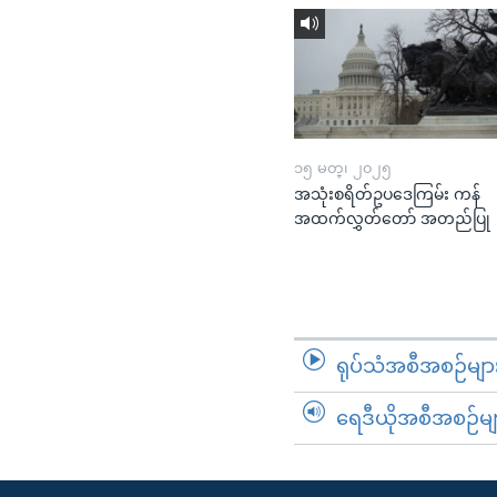
၁၅ မတ္၊ ၂၀၂၅
အသုံးစရိတ်ဥပဒေကြမ်း ကန်
အထက်လွှတ်တော် အတည်ပြု
ရုပ်သံအစီအစဉ်မျာ
ရေဒီယိုအစီအစဉ်မျ