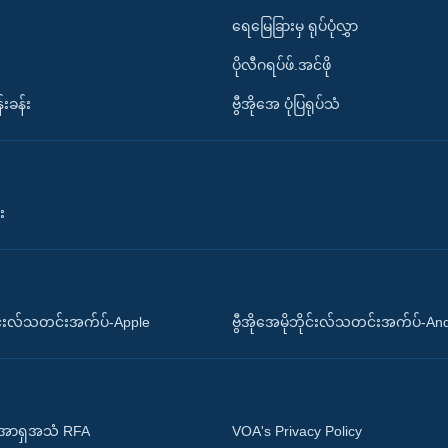
ရေမြေခြားမှ ရုပ်ပုံလွှာ
ပိုလီဂရပ်ဖ်.အင်ဖို
်းခန်း
ဗွီအိုအေ ပုံပြရုပ်သံ
း
ိုင်းလ်သတင်းအက်ပ်-Apple
ဗွီအိုအေမိုဘိုင်းလ်သတင်းအက်ပ်-An
 အာရှအသံ RFA
VOA's Privacy Policy