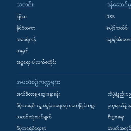
သတင်း
၀န်ဆောင်မှ
မြန်မာ
RSS
နိုင်ငံတကာ
ပေါ့ဒ်ကတ်စ်
အမေရိကန်
နေ့စဉ်အီးမေ
တရုတ်
အစ္စရေး-ပါလက်စတိုင်း
အပတ်စဉ်ကဏ္ဍများ
အယ်ဒီတာနဲ့ ဆွေးနွေးခန်း
သိပ္ပံနဲ့နည်း
ဒီမိုကရေစီ၊ လူ့အခွင့်အရေးနှင့် ခေတ်ပြိုင်ကမ္ဘာ
ဥတုရာသီနဲ့ 
သတင်းသုံးသပ်ချက်
စီးပွားရေး
ဒီမိုကရေစီရေးရာ
တပတ်အတွင်