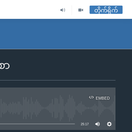
တိုက်ရိုက်
စာ
EMBED
ble
25:17