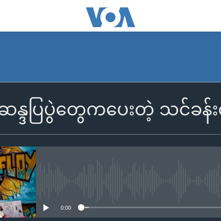
န္ဒပြပွဲတွေကပေးတဲ့ သင်ခန်း
No media source currently availa
0:00