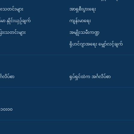
ားသတင်းများ
အာရှစီးပွားရေး
်မာ နှိုင်းယှဉ်ချက်
ကျန်းမာရေး
ပြားသတင်းများ
အမျိုးသမီးကဏ္ဍ
ရိုဟင်ဂျာအရေး မျှော်လင့်ချက်
်္ဂလိပ်စာ
ရုပ်ရှင်ထဲက အင်္ဂလိပ်စာ
၀-၁၀း၀၀