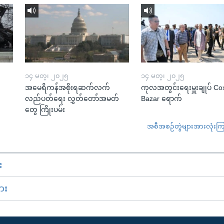
၁၄ မတ္၊ ၂၀၂၅
၁၄ မတ္၊ ၂၀၂၅
အမေရိကန်အစိုးရဆက်လက်
ကုလအတွင်းရေးမှူးချုပ် Co
လည်ပတ်ရေး လွှတ်တော်အမတ်
Bazar ရောက်
တွေ ကြိုးပမ်း
အစီအစဉ်တွဲများအားလုံးကြည့
း
ား