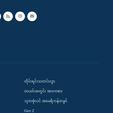
တိုင်းရင်းသတင်းလွှာ
တပတ်အတွင်း အားကစား
သုတစုံလင် အမေရိကန်တခွင်
Gen Z