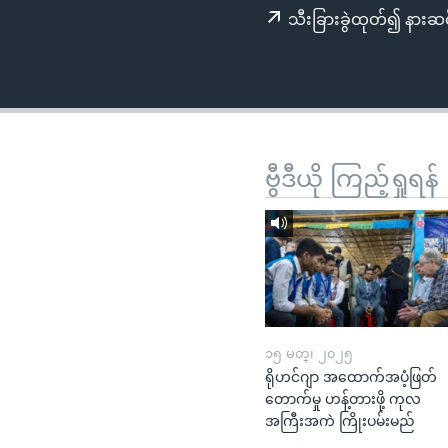
သုတပဒေသာ အင်္ဂလိပ်စာ
အ
သီးခြားခွဲထုတ်၍ နားဆင
ညွန်း
စာမျက်နှာ
သို့
ကျော်
ကြည့်
ရန်
ဗွီဒီယို ကြည့်ရှုရန်
ရှာဖွေ
ရန်
နေရာ
သို့
ကျော်
ရန်
၁၅ မတ္၊ ၂၀၂၅
ရိုဟင်ဂျာ အထောက်အပံ့ဖြတ်
တောက်မှု ဟန့်တားဖို့ ကုလ
အကြီးအကဲ ကြိုးပမ်းမည်