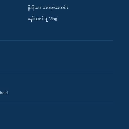
ဗွီအိုအေ တမိနစ်သတင်း
နော်သဇင်ရဲ့ Vlog
droid