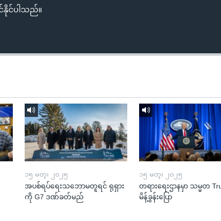
်နိုင်ပါသည်။
၁၅ မတ္၊ ၂၀၂၅
၁၅ မတ္၊ ၂၀၂၅
အပစ်ရပ်ရေးသဘောမတူရင် ရုရှား
တရားရေးဌာနမှာ သမ္မတ T
ကို G7 ဒဏ်ခတ်မည်
မိန့်ခွန်းပြော