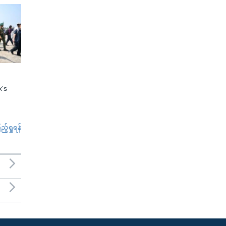
x's
်ရှုရန်