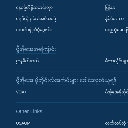
နေ့စဉ်တီဗွီသတင်းလွှာ
မြန်မာ
ရေဒီယို ရုပ်သံအစီအစဉ်
နိုင်ငံတကာ
အပတ်စဉ်တီဗွီမဂ္ဂဇင်း
တွေ့ဆုံမေးမြန
ဗွီအိုအေအကြောင်း
ဌာနမိတ်ဆက်
မီတာလှိုင်းမျာ
ဗွီအိုအေ မိုဘိုင်းလ်အက်ပ်များ ဒေါင်းလုတ်ယူရန်
Learning English
VOA+
ဗွီအိုအေမိုဘ
ဗွီအိုအေ လူမှုကွန်ယက်များ
Other Links
USAGM
လွတ်လပ်တဲ့