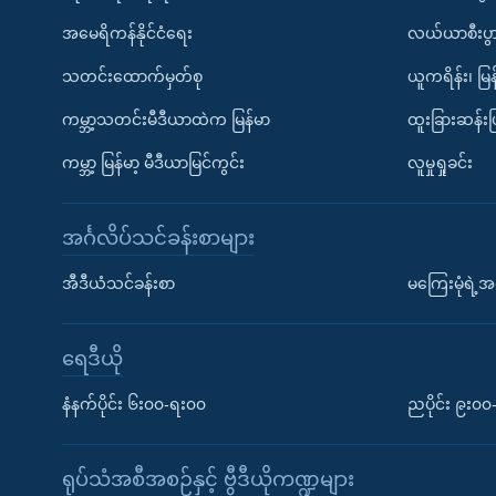
အမေရိကန်နိုင်ငံရေး
လယ်ယာစီးပွ
သတင်းထောက်မှတ်စု
ယူကရိန်း၊ မြန
ကမ္ဘာ့သတင်းမီဒီယာထဲက မြန်မာ
ထူးခြားဆန်း
ကမ္ဘာ့ မြန်မာ့ မီဒီယာမြင်ကွင်း
လူမှုရှုခင်း
အင်္ဂလိပ်သင်ခန်းစာများ
အီဒီယံသင်ခန်းစာ
မကြေးမုံရဲ့အင
ရေဒီယို
နံနက်ပိုင်း ၆း၀၀-ရး၀၀
ညပိုင်း ၉း၀
ရုပ်သံအစီအစဉ်နှင့် ဗွီဒီယိုကဏ္ဍများ