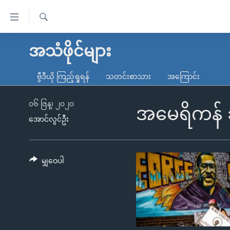
သုံး
ရ
ရှာဖွေ
လွယ်ကူ
မူလစာမျက်နှာ
အသံဖိုင်များ
ရ
စေ
မြန်မာ
လာ
ဗွီဒီယို ကြည့်ရှုရန်
သတင်းစာသား
အကြောင်း
သည့်
ဒ်
ကမ္ဘာ့သတင်းများ
Link
ဗွီဒီယို
နိုင်ငံတကာ
၀၆ ဇြန္၊ ၂၀၂၀
အမေရိကန် ဆ
များ
အောင်လွင်ဦး
သတင်းလွတ်လပ်ခွင့်
အမေရိကန်
ပင်မ
ရပ်ဝန်းတခု လမ်းတခု အလွန်
တရုတ်
အကြောင်းအရာ
အင်္ဂလိပ်စာလေ့လာမယ်
အစ္စရေး-ပါလက်စတိုင်း
မျှဝေပါ
သို့
အပတ်စဉ်ကဏ္ဍများ
အမေရိကန်သုံးအီဒီယံ
ကျော်
ကြည့်
ရေဒီယိုနှင့်ရုပ်သံ အချက်အလက်များ
မကြေးမုံရဲ့ အင်္ဂလိပ်စာ
ရေဒီယို
ရန်
ရေဒီယို/တီဗွီအစီအစဉ်
ရုပ်ရှင်ထဲက အင်္ဂလိပ်စာ
တီဗွီ
ပင်မ