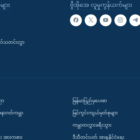
ုများ
ဗွီအိုအေ လူမှုကွန်ယက်များ
းလ်သတင်းလွှာ
ပညာ
မြန်မာပြည်မှပေးစာ
အနာဂတ်ကမ္ဘာ
မြင်ကွင်းကျယ်မှတ်စုများ
ကမ္ဘာတလွှားခရီးသွား
း အားကစား
ဒီသီတင်းပတ် အာရှနိုင်ငံရေး