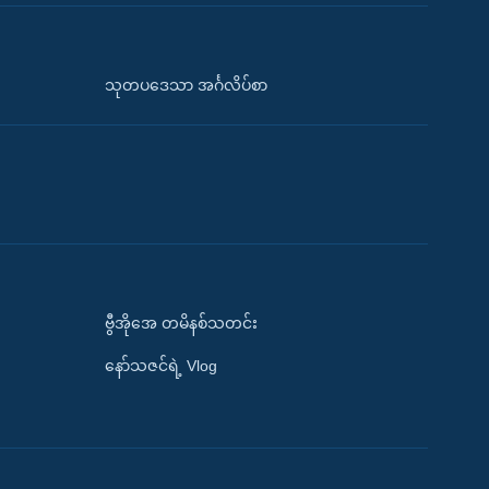
သုတပဒေသာ အင်္ဂလိပ်စာ
ဗွီအိုအေ တမိနစ်သတင်း
နော်သဇင်ရဲ့ Vlog