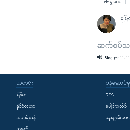
သုတပဒေသာ အင်္ဂလိပ်စာ
အ
မျှဝေပါ
ညွန်း
စာမျက်နှာ
စုမြတ
သို့
ကျော်
ကြည့်
ဆက်စပ်သတင
ရန်
ရှာဖွေ
Blogger 11-11
ရန်
နေရာ
သို့
သတင်း
၀န်ဆောင်မှ
ကျော်
မြန်မာ
RSS
ရန်
နိုင်ငံတကာ
ပေါ့ဒ်ကတ်စ်
အမေရိကန်
နေ့စဉ်အီးမေ
တရုတ်