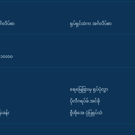
်္ဂလိပ်စာ
ရုပ်ရှင်ထဲက အင်္ဂလိပ်စာ
၀-၁၀း၀၀
ရေမြေခြားမှ ရုပ်ပုံလွှာ
ပိုလီဂရပ်ဖ်.အင်ဖို
်းခန်း
ဗွီအိုအေ ပုံပြရုပ်သံ