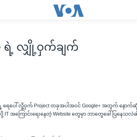
ရဲ့ လျှို့ဝှက်ချက်
ဲ့ ရေပေါ် လှို့ဝှက် Project တခုအပါအဝင် Google+ အတွက် နောက်ဆုံး
ို့ IT အကြောင်းရေးနေတဲ့ Website တွေမှာ ဘာတွေဖေါ်ပြနေသလဲဆ