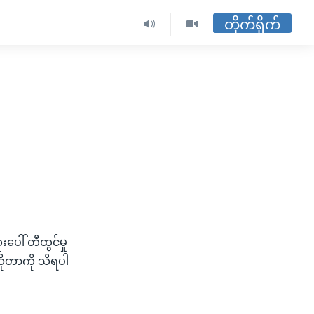
တိုက်ရိုက်
ပေါ် တီထွင်မှု
ိုတာကို သိရပါ