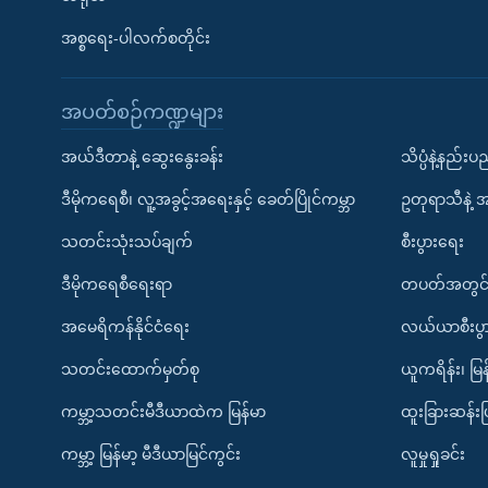
အစ္စရေး-ပါလက်စတိုင်း
အပတ်စဉ်ကဏ္ဍများ
အယ်ဒီတာနဲ့ ဆွေးနွေးခန်း
သိပ္ပံနဲ့နည်း
ဒီမိုကရေစီ၊ လူ့အခွင့်အရေးနှင့် ခေတ်ပြိုင်ကမ္ဘာ
ဥတုရာသီနဲ့ 
သတင်းသုံးသပ်ချက်
စီးပွားရေး
ဒီမိုကရေစီရေးရာ
တပတ်အတွင်
အမေရိကန်နိုင်ငံရေး
လယ်ယာစီးပွ
သတင်းထောက်မှတ်စု
ယူကရိန်း၊ မြန
ကမ္ဘာ့သတင်းမီဒီယာထဲက မြန်မာ
ထူးခြားဆန်း
ကမ္ဘာ့ မြန်မာ့ မီဒီယာမြင်ကွင်း
လူမှုရှုခင်း