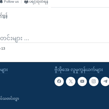
Follow us
ပရင့်ထုတ်ရန်
်မွန်
်းများ ...
-13
ုများ
ဗွီအိုအေ လူမှုကွန်ယက်များ
းလ်သတင်းလွှာ