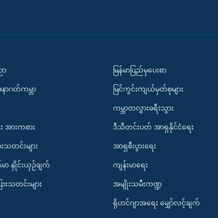
ပညာ
မြန်မာပြည်မှပေးစာ
အနာဂတ်ကမ္ဘာ
မြင်ကွင်းကျယ်မှတ်စုများ
ကမ္ဘာတလွှားခရီးသွား
း အားကစား
ဒီသီတင်းပတ် အာရှနိုင်ငံရေး
ားသတင်းများ
အာရှစီးပွားရေး
်မာ နှိုင်းယှဉ်ချက်
ကျန်းမာရေး
ပြားသတင်းများ
အမျိုးသမီးကဏ္ဍ
ရိုဟင်ဂျာအရေး မျှော်လင့်ချက်