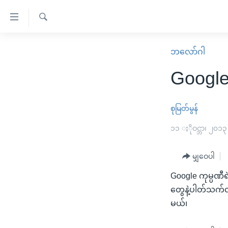
သုံး
ရ
ရှာဖွေ
လွယ်ကူ
မူလစာမျက်နှာ
ဘလော်ဂါ
ရ
စေ
မြန်မာ
လာ
Google 
သည့်
ဒ်
ကမ္ဘာ့သတင်းများ
Link
ဗွီဒီယို
နိုင်ငံတကာ
စုမြတ်မွန်
များ
သတင်းလွတ်လပ်ခွင့်
အမေရိကန်
၁၁ ႏိုဝင္ဘာ၊ ၂၀၁၃
ပင်မ
ရပ်ဝန်းတခု လမ်းတခု အလွန်
တရုတ်
အကြောင်းအရာ
အင်္ဂလိပ်စာလေ့လာမယ်
မျှဝေပါ
အစ္စရေး-ပါလက်စတိုင်း
သို့
အပတ်စဉ်ကဏ္ဍများ
အမေရိကန်သုံးအီဒီယံ
ကျော်
Google ကုမ္ပဏီရ
ကြည့်
တွေနဲ့ပါတ်သက်လ
ရေဒီယိုနှင့်ရုပ်သံ အချက်အလက်များ
မကြေးမုံရဲ့ အင်္ဂလိပ်စာ
ရေဒီယို
ရန်
မယ်၊
ရေဒီယို/တီဗွီအစီအစဉ်
ရုပ်ရှင်ထဲက အင်္ဂလိပ်စာ
တီဗွီ
ပင်မ