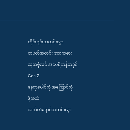
တိုင်းရင်းသတင်းလွှာ
တပတ်အတွင်း အားကစား
သုတစုံလင် အမေရိကန်တခွင်
Gen Z
နေရာပေါင်းစုံ အကြောင်းစုံ
ဒို့အသံ
သက်တံရောင်သတင်းလွှာ