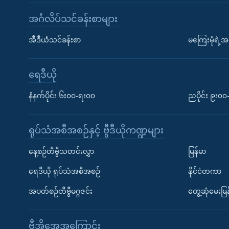
အင်္ဂလိပ်သင်ခန်းစာများ
အီဒီယံသင်ခန်းစာ
မကြေးမုံရဲ့အင
ရေဒီယို
နံနက်ပိုင်း ၆း၀၀-ရး၀၀
ညပိုင်း ၉း၀
ရုပ်သံအစီအစဉ်နှင့် ဗွီဒီယိုကဏ္ဍများ
နေ့စဉ်တီဗွီသတင်းလွှာ
မြန်မာ
ရေဒီယို ရုပ်သံအစီအစဉ်
နိုင်ငံတကာ
အပတ်စဉ်တီဗွီမဂ္ဂဇင်း
တွေ့ဆုံမေးမြန
ဗွီအိုအေအကြောင်း