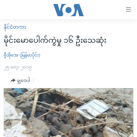
သုံး
ရ
လွယ်ကူ
နိုင်ငံတကာ
မူလစာမျက်နှာ
စေ
မိုင်းမောပေါက်ကွဲမှု ၁၆ ဦးသေဆုံး
မြန်မာ
သည့်
ကမ္ဘာ့သတင်းများ
ဗွီအိုအေ (မြန်မာပိုင်း)
Link
ဗွီဒီယို
နိုင်ငံတကာ
၂၅ မတ္၊ ၂၀၁၉
များ
သတင်းလွတ်လပ်ခွင့်
အမေရိကန်
မျှဝေပါ
ပင်မ
ရပ်ဝန်းတခု လမ်းတခု အလွန်
တရုတ်
အကြောင်းအရာ
သို့
အင်္ဂလိပ်စာလေ့လာမယ်
အစ္စရေး-ပါလက်စတိုင်း
ကျော်
အပတ်စဉ်ကဏ္ဍများ
အမေရိကန်သုံးအီဒီယံ
ကြည့်
ရေဒီယိုနှင့်ရုပ်သံ အချက်အလက်များ
မကြေးမုံရဲ့ အင်္ဂလိပ်စာ
ရေဒီယို
ရန်
ပင်မ
ရေဒီယို/တီဗွီအစီအစဉ်
ရုပ်ရှင်ထဲက အင်္ဂလိပ်စာ
တီဗွီ