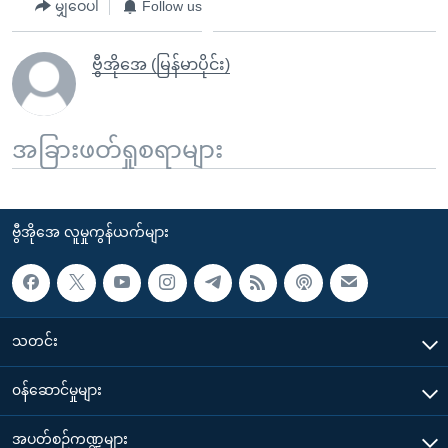
မျှဝေပါ
Follow us
ဗွီအိုအေ (မြန်မာပိုင်း)
အခြားဖတ်ရှုစရာများ
ဗွီအိုအေ လူမှုကွန်ယက်များ
သတင်း
၀န်ဆောင်မှုများ
အပတ်စဉ်ကဏ္ဍများ