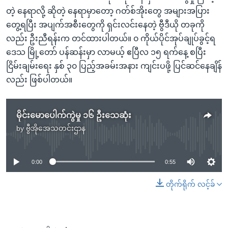
တဲ့ နေရာလို့ ဆိုတဲ့ နေရာမှာတော့ ဂတ်စ်အိုးတွေ အများအပြား
တွေ့ရပြီး အပျက်အစီးတွေကို ရှင်းလင်းနေတဲ့ ဗွီဒီယို တခုကို
လည်း ဦးညီရန်းက တင်ထားပါတယ်။ ၀ ကိုယ်ပိုင်အုပ်ချုပ်ခွင့်ရ
ဒေသ မြို့တော် ပန်ဆန်းမှာ လာမယ့် ဧပြီလ ၁၅ ရက်နေ့ စပြီး
ငြိမ်းချမ်းရေး နှစ် ၃၀ ပြည့်အခမ်းအနား ကျင်းပဖို့ ပြင်ဆင်နေချိန်
လည်း ဖြစ်ပါတယ်။
မိုင်းမောပေါက်ကွဲမှု ၁၆ ဦးသေဆုံး
by
ဗွီအိုအေသတင်းဌာန
No media source currently available
0:00
0:55
တိုက်ရိုက် လင့်ခ်