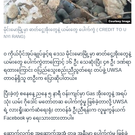
အ
သုတပဒေသာ အင်္ဂလိပ်စာ
ညွန်း
Learning English
စာမျက်နှာ
သို့
ဗွီအိုအေ လူမှုကွန်ယက်များ
မိုင်းမောမြို့မှာ ဓာတ်ငွေ့အိုးတွေနဲ့ ယမ်းတွေ ပေါက်ကွဲ ( CREDIT TO U
ကျော်
NYI RANG)
ကြည့်
ရန်
၀ ကိုယ်ပိုင်အုပ်ချုပ်ခွင့်ရ ဒေသ မိုင်းမောမြို့မှာ ဓာတ်ငွေ့အိုးတွေနဲ့
ဘာသာစကားများ
ရှာဖွေ
ယမ်းတွေ ပေါက်ကွဲတာကြောင့် ၁၆ ဦး သေဆုံးပြီး ၄၈ ဦး ဒဏ်ရာ
ရန်
ရထားကြောင်း ဝပြည်သွေးစည်းညီညွတ်ရေး တပ်ဖွဲ့ UWSA
နေရာ
တာဝန်ရှိသူ တဦးက ပြောဆိုပါတယ်။
သို့
ကျော်
ပြီးခဲ့တဲ့ စနေနေ့ ညနေ ၅ နာရီ ဝန်းကျင်မှာ Gas အိုးတွေနဲ့ အရပ်
ရန်
သုံး ယမ်း ဂိုဒေါင် မတော်တဆ ပေါက်ကွဲမှု ဖြစ်ခဲ့တာလို့ UWSA
ရဲ့ လားရှိုးဆက်ဆံရေးရုံး တာဝန်ခံ ဦးညီရန်းက လူမှုကွန်ယက်
Facebook မှာ ရေးသားထားတာပါ။
ဆောက်လက်စ အဆောက်အအုံ တခု အနီးမှာ ပေါက်ကွဲမှု ဖြစ်ခဲ့