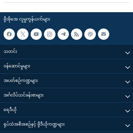
ဗွီအိုအေ လူမှုကွန်ယက်များ
သတင်း
၀န်ဆောင်မှုများ
အပတ်စဉ်ကဏ္ဍများ
အင်္ဂလိပ်သင်ခန်းစာများ
ရေဒီယို
ရုပ်သံအစီအစဉ်နှင့် ဗွီဒီယိုကဏ္ဍများ