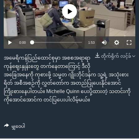
အ
သုတပဒေသာ အင်္ဂလိပ်စာ
ညွန်း
Learning English
No media source currently available
စာမျက်နှာ
သို့
ဗွီအိုအေ လူမှုကွန်ယက်များ
ကျော်
0:00
1:53
ကြည့်
ရန်
တိုက်ရိုက် လင့်ခ်
ဘာသာစကားများ
အမေရိကန်ပြည်ထောင်စုမှာ အစစအရာရာ
ရှာဖွေ
ကုန်ဈေးနှုန်းတွေ တက်နေတာကြောင့် ဒီလို
ရန်
အခြေအနေကို ကုစားဖို့ သမ္မတ ဂျိုးဘိုင်ဒန်က သူ့ရဲ့ အသုံးစား
နေရာ
ရိတ် အစီအစဉ်ကို လွှတ်တော်က အတည်ပြုပေးနိုင်အောင်
သို့
ကြိုးစားနေပါတယ်။ Michelle Quinn ပေးပို့ထားတဲ့ သတင်းကို
ကျော်
ကိုအောင်အောင်က တင်ပြပေးပါလိမ့်မယ်။
ရန်
မျှဝေပါ