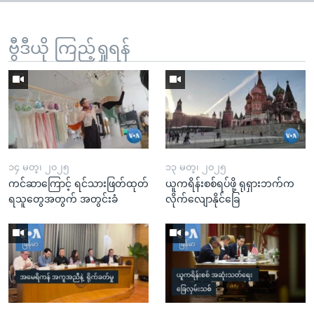
ဗွီဒီယို ကြည့်ရှုရန်
၁၄ မတ္၊ ၂၀၂၅
၁၃ မတ္၊ ၂၀၂၅
ကင်ဆာကြောင့် ရင်သားဖြတ်ထုတ်
ယူကရိန်းစစ်ရပ်ဖို့ ရုရှားဘက်က
ရသူတွေအတွက် အတွင်းခံ
လိုက်လျောနိုင်ခြေ