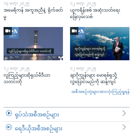
၁၃ မတ္၊ ၂၀၂၅
၁၂ မတ္၊ ၂၀၂၅
အမေရိကန် အကူအညီနဲ့ ရိုက်ခတ်
ယူကရိန်းစစ် အဆုံးသတ်ရေး
မှု
ခြေလှမ်းသစ်
၁၂ မတ္၊ ၂၀၂၅
၁၂ မတ္၊ ၂၀၂၅
လူကြည့်များဆိုရှယ်မီဒီယာ
ချာဂိုကျွန်းများ မောရစ်ရှသို့
သတင်းတို
လွှဲပြောင်းမည်ကို ဆန့်ကျင်
အစီအစဉ်တွဲများအားလုံးကြည့်ရှုရန်
ရုပ်သံအစီအစဉ်များ
ရေဒီယိုအစီအစဉ်များ