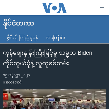
သုံး
ရ
လွယ်ကူ
နိုင်ငံတကာ
မူလစာမျက်နှာ
စေ
မြန်မာ
ဗွီဒီယို ကြည့်ရှုရန်
အကြောင်း
သည့်
ကမ္ဘာ့သတင်းများ
Link
ကုန်ဈေးနှုန်းကြီးမြင့်မှု သမ္မတ Biden
ဗွီဒီယို
နိုင်ငံတကာ
များ
သတင်းလွတ်လပ်ခွင့်
အမေရိကန်
ကိုင်တွယ်ပုံနဲ့ လူထုစစ်တမ်း
ပင်မ
ရပ်ဝန်းတခု လမ်းတခု အလွန်
တရုတ်
အကြောင်းအရာ
၁၅ ႏိုဝင္ဘာ၊ ၂၀၂၁
သို့
အင်္ဂလိပ်စာလေ့လာမယ်
အစ္စရေး-ပါလက်စတိုင်း
အောင်အောင်
ကျော်
အပတ်စဉ်ကဏ္ဍများ
အမေရိကန်သုံးအီဒီယံ
ကြည့်
ရေဒီယိုနှင့်ရုပ်သံ အချက်အလက်များ
မကြေးမုံရဲ့ အင်္ဂလိပ်စာ
ရေဒီယို
ရန်
ပင်မ
ရေဒီယို/တီဗွီအစီအစဉ်
ရုပ်ရှင်ထဲက အင်္ဂလိပ်စာ
တီဗွီ