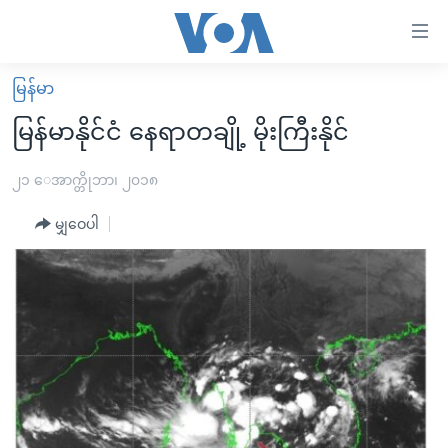
သုံး
ရ
လွယ်ကူ
မြန်မာ
မူလစာမျက်နှာ
စေ
မြန်မာနိုင်ငံ နေရာတချို့ မိုးကြီးနိုင်
မြန်မာ
သည့်
ကမ္ဘာ့သတင်းများ
၂၁ ေအာက္တိုဘာ၊ ၂၀၁၈
Link
ဗွီဒီယို
နိုင်ငံတကာ
မျှဝေပါ
များ
သတင်းလွတ်လပ်ခွင့်
အမေရိကန်
ပင်မ
ရပ်ဝန်းတခု လမ်းတခု အလွန်
တရုတ်
အကြောင်းအရာ
သို့
အင်္ဂလိပ်စာလေ့လာမယ်
အစ္စရေး-ပါလက်စတိုင်း
ကျော်
အပတ်စဉ်ကဏ္ဍများ
အမေရိကန်သုံးအီဒီယံ
ကြည့်
ရေဒီယိုနှင့်ရုပ်သံ အချက်အလက်များ
မကြေးမုံရဲ့ အင်္ဂလိပ်စာ
ရေဒီယို
ရန်
ပင်မ
ရေဒီယို/တီဗွီအစီအစဉ်
ရုပ်ရှင်ထဲက အင်္ဂလိပ်စာ
တီဗွီ