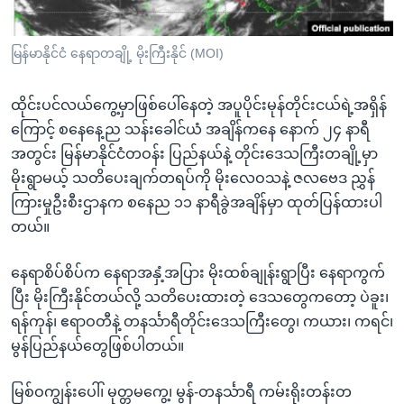
အ
သုတပဒေသာ အင်္ဂလိပ်စာ
ညွန်း
Learning English
မြန်မာနိုင်ငံ နေရာတချို့ မိုးကြီးနိုင် (MOI)
စာမျက်နှာ
သို့
ဗွီအိုအေ လူမှုကွန်ယက်များ
ကျော်
ထိုင်းပင်လယ်ကွေ့မှာဖြစ်ပေါ်နေတဲ့ အပူပိုင်းမုန်တိုင်းငယ်ရဲ့အရှိန်
ကြည့်
ကြောင့် စနေနေ့ည သန်းခေါင်ယံ အချိန်ကနေ နောက် ၂၄ နာရီ
ရန်
အတွင်း မြန်မာနိုင်ငံတဝန်း ပြည်နယ်နဲ့ တိုင်းဒေသကြီးတချို့မှာ
ဘာသာစကားများ
ရှာဖွေ
မိုးရွာမယ့် သတိပေးချက်တရပ်ကို မိုးလေဝသနဲ့ ဇလဗေဒ ညွှန်
ရန်
ကြားမှုဦးစီးဌာနက စနေည ၁၁ နာရီခွဲအချိန်မှာ ထုတ်ပြန်ထားပါ
နေရာ
တယ်။
သို့
နေရာစိပ်စိပ်က နေရာအနှံ့အပြား မိုးထစ်ချုန်းရွာပြီး နေရာကွက်
ကျော်
ပြီး မိုးကြီးနိုင်တယ်လို့ သတိပေးထားတဲ့ ဒေသတွေကတော့ ပဲခူး၊
ရန်
ရန်ကုန်၊ ဧရာဝတီနဲ့ တနင်္သာရီတိုင်းဒေသကြီးတွေ၊ ကယား၊ ကရင်၊
မွန်ပြည်နယ်တွေဖြစ်ပါတယ်။
မြစ်ဝကျွန်းပေါ်၊ မုတ္တမကွေ့၊ မွန်-တနင်္သာရီ ကမ်းရိုးတန်းတ