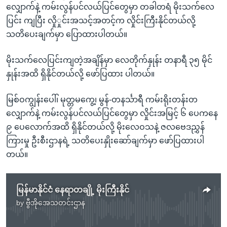
လျှောက်နဲ့ ကမ်းလွန်ပင်လယ်ပြင်တွေမှာ တခါတရံ မိုးသက်လေ
ပြင်း ကျပြီး လှိုှုင်းအသင့်အတင့်က လှိုင်းကြီးနိုင်တယ်လို့
သတိပေးချက်မှာ ပြောထားပါတယ်။
မိုးသက်လေပြင်းကျတဲ့အချိန်မှာ လေတိုက်နှုန်း တနာရီ ၃၅ မိုင်
နှုန်းအထိ ရှိနိုင်တယ်လို့ ဖော်ပြထား ပါတယ်။
မြစ်ဝကျွန်းပေါ်၊ မုတ္တမကွေ့၊ မွန်-တနင်္သာရီ ကမ်းရိုးတန်းတ
လျှောက်နဲ့ ကမ်းလွန်ပင်လယ်ပြင်တွေမှာ လှိုင်းအမြင့် ၆ ပေကနေ
၉ ပေလောက်အထိ ရှိနိုင်တယ်လို့ မိုးလေဝသနဲ့ ဇလဗေဒညွှန်
ကြားမှု ဦးစီးဌာနရဲ့ သတိပေးနှိုးဆော်ချက်မှာ ဖော်ပြထားပါ
တယ်။
မြန်မာနိုင်ငံ နေရာတချို့ မိုးကြီးနိုင်
by
ဗွီအိုအေသတင်းဌာန
No media source currently available