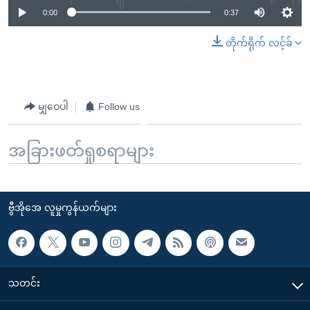
0:00
0:37
တိုက်ရိုက် လင့်ခ်
မျှဝေပါ
Follow us
အခြားဖတ်ရှုစရာများ
ဗွီအိုအေ လူမှုကွန်ယက်များ
သတင်း