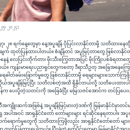
 ၂၅၊ ၂၀၂၄)
 ၂၈ ရက်နေ့တွေမှာ နေ့အပူချိန် ပိုပြင်းလာနိုင်တာမို့ သတိထားနေထိုင
် ထုတ်ပြန်ထားပါတယ်။ စံချိန်တင် အပူမြင့်တာတွေ ဖြစ်လာနိုင်တာ
နဲ့ လေပြင်းတိုက်တာ၊ မိုးသီးကြွေတာအပြင် မိုးကြိုးပစ်ခံရတာတွေ
တယ်။ ကျန်းမာရေးပညာရှင်တွေကတော့ ဒီရာသီဥတု အခြေအနေကြော
ု၊ ရေဓါတ်ခမ်းခြောက်မှုတွေ ဖြစ်လာနိုင်တာမို့ ရေများများသောက်ကြဖို့
ယ်အပူချိန်မြင့်ပြီး သတိလစ်တဲ့အထိ ရှိနိုင်တယ်လို့ သတိပေးထားပ
န်က ပေးပို့တဲ့သတင်းကို အခြေခံပြီး မမြသဇင်အောင်က တင်ပြပေး
ကျိူးဆက်အဖြစ်နဲ့ အပူချိန်မြင့်မားတဲ့ဒဏ်ကို မြန်မာနိုင်ငံမှာတင
အပါအဝင် အာရှနိုင်ငံတော် တော်များများ ရင်ဆိုင်နေရတာပါ။ အပူချိ
်ရောက်မှုတွေကို သတိထားကြဖို့လည်း အာရှနိုင်ငံတော်တော် များမ
ုတ်ပြန်ထားရပါတယ်။ ပြီးခဲ့တဲ့ ရက်ပိုင်းတွေမှာ မြန်မာနိုင်ငံအလ