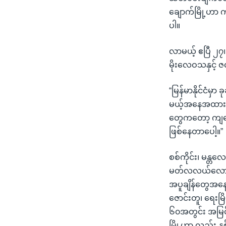
ချောက်မြို့ဟာ 
ပါ။
လာမယ့် ဧပြီ ၂၇၊ ၂
မိုးလေဝသနှင့် ဇ
“မြန်မာနိုင်ငံမှာ
မယ့်အနေအထား ရှ
တွေကတော့ ကျနော်
ဖြစ်နေတာပေါ့။”
စစ်ကိုင်း၊ မန္တလေ
မတ်လလယ်လောက်ကစ
အပူချိန်တွေအနေ
ဇောင်းတူ၊ ရေးမြ
၆၀အတွင်း အမြင့်
မြို့ဟာ လည်း နှစ