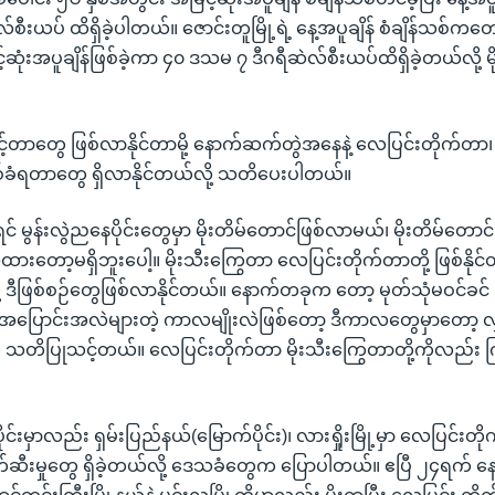
ီးယပ် ထိရှိခဲ့ပါတယ်။ ဇောင်းတူမြို့ရဲ့ နေ့အပူချိန် စံချိန်သစ်ကတော
့်ဆုံးအပူချိန်ဖြစ်ခဲ့ကာ ၄၀ ဒသမ ၇ ဒီဂရီဆဲလ်စီးယပ်ထိရှိခဲ့တယ်လို
။
ြင့်တာတွေ ဖြစ်လာနိုင်တာမို့ နောက်ဆက်တွဲအနေနဲ့ လေပြင်းတိုက်တာ၊
းပစ်ခံရတာတွေ ရှိလာနိုင်တယ်လို့ သတိပေးပါတယ်။
ရင် မွန်းလွဲညနေပိုင်းတွေမှာ မိုးတိမ်တောင်ဖြစ်လာမယ်၊ မိုးတိမ်တောင်ဖ
းတော့မရှိဘူးပေါ့။ မိုးသီးကြွေတာ လေပြင်းတိုက်တာတို့ ဖြစ်နိုင်တယ
တို့ ဒီဖြစ်စဉ်တွေဖြစ်လာနိုင်တယ်။ နောက်တခုက တော့ မုတ်သုံမဝင်ခ
အပြောင်းအလဲများတဲ့ ကာလမျိုးလဲဖြစ်တော့ ဒီကာလတွေမှာတော့ 
ို သတိပြုသင့်တယ်။ လေပြင်းတိုက်တာ မိုးသီးကြွေတာတို့ကိုလည်း က
်းမှာလည်း ရှမ်းပြည်နယ်(မြောက်ပိုင်း)၊ လားရှိုးမြို့မှာ လေပြင်းတို
က်ဆီးမှုတွေ ရှိခဲ့တယ်လို့ ဒေသခံတွေက ပြောပါတယ်။ ဧပြီ ၂၄ရက်