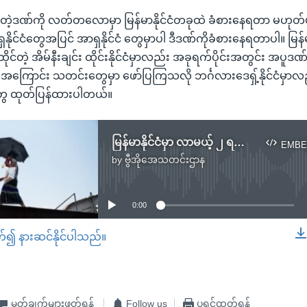
က်တဲ့ဒဏ်ကို လတ်တလောမှာ မြန်မာနိုင်ငံတခုထဲ ခံစားနေရတာ မဟုတ်
ိုင်ငံတွေအပြင် အာရှနိုင်ငံ တွေမှာပါ ဒီဒဏ်ကိုခံစားနေရတာပါ။ မြန်မ
င်တဲ့ အိမ်နီးချင်း ထိုင်းနိုင်ငံမှာလည်း အခုရက်ပိုင်းအတွင်း အပူ
ရှိတဲ့အကြောင်း သတင်းတွေမှာ ဖော်ပြကြသလို ဘင်္ဂလားဒေရှ့်နိုင်ငံမှာလည
ေ ထုတ်ပြန်ထားပါတယ်။
မြန်မာနိုင်ငံမှာ လာမယ့် ၂ ရက်အတွင်း အပူချိန်ပြင်းထန်နိုင်
EMBE
by
ဗွီအိုအေသတင်းဌာန
No media source currently available
0:00
တ်၍ နားဆင်နိုင်ပါသည်။
EMBED
မှတ်ချက်များဖတ်ရန်
Follow us
ပရင့်ထုတ်ရန်