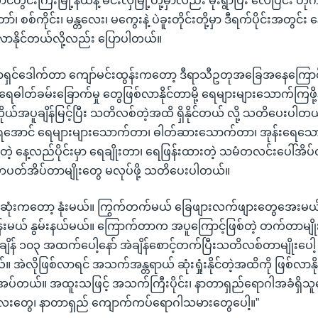
်တွင်းကြီးမြို့နယ်နဲ့ မင်းလှမြို့တို့မှာလည်း မိုးရွာပြီး လေပြင်း တိုက
စစ်ကိုင်း၊ မန္တလေး၊ မကွေးနဲ့ ပဲခူးတိုင်းတို့မှာ ဒီရက်ပိုင်းအတွင်း န
လာနိုင်တယ်လို့လည်း ပြောပါတယ်။
ရှင်‌ဒေါက်တာ ကျော်မင်းထွန်းကတော့ ဒီရာသီဥတုအခြေအနေကြောင
ု၊ ရေဓါတ်ခမ်းခြောက်မှု တွေဖြစ်လာနိုင်တာမို့ ရေများများသောက်ကြဖို့
ုယ်အပူချိန်မြင့်ပြီး သတိလစ်တဲ့အထိ ရှိနိုင်တယ် လို့ သတိပေးပါတ
ုံးရအောင် ရေများများသောက်တာ၊ ဓါတ်ဆားသောက်တာ၊ အုန်းရေသေ
င်းတဲ့ နေ့လည်ပိုင်းမှာ ရေချိုးတာ၊ ရေဖြန်းထားတဲ့ သမံတလင်းပေါ်အိပ
ှာပတ်အိပ်တာမျိုးတွေ မလုပ်ဖို့ သတိပေးပါတယ်။
ဆုံးကတော့ နုံးမယ်။ ကြွက်တက်မယ် ခြေဖျားလက်ဖျားတွေအေးမယ
န်းမယ် နွမ်းနယ်မယ်။ ကြောက်တာက အပူကြောင့်ဖြစ်တဲ့ တက်တာမျိုး
ိန် ၁၀၃ အထက်ပေါ့နော် အဲချိန်စောင့်တက်ပြီးသတိလစ်တာမျိုးပေါ့ 
ယ်။ အဲလိုဖြစ်လာရင် အသက်အန္တရာယ် ဆုံးရှုံးနိုင်တဲ့အထိကို ဖြစ်လာန
့လိုအပ်တယ်။ အထူးသဖြင့် အသက်ကြီးပိုင်း၊ နာတာရှည်ရောဂါအခံရှိသ
းတွေ၊ နာတာရှည် ကျောက်ကပ်ရောဂါသမားတွေပေါ့။”