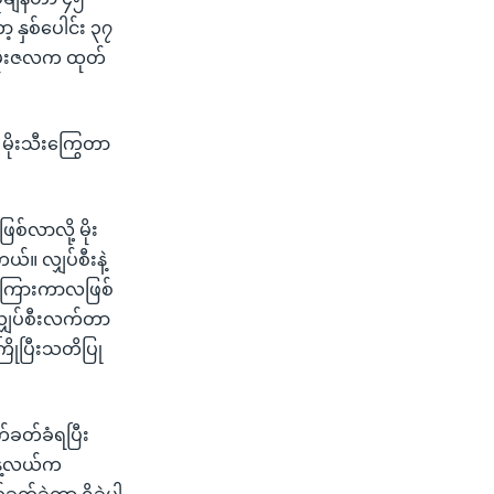
့ နှစ်ပေါင်း ၃၇
့ မိုးဇလက ထုတ်
 မိုးသီးကြွေတာ
ြစ်လာလို့ မိုး
်။ လျှပ်စီးနဲ့
င် ကြားကာလဖြစ်
လျှပ်စီးလက်တာ
ြိုပြီးသတိပြု
က်ခတ်ခံရပြီး
 နေ့လယ်က