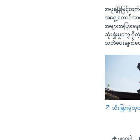
အပူချိန်မြင့်တ
အရှေ့တောင်အာရှန
အများအပြားနေထို
ဆုံးရှုံးမှုတွေ 
သတိပေးချက်တွ
သီးခြားခွဲထု
မျှဝေပါ