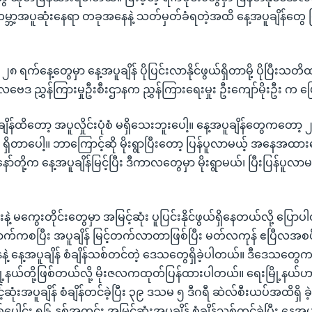
ကမ္ဘာ့အပူဆုံးနေရာ တခုအနေနဲ့ သတ်မှတ်ခံရတဲ့အထိ နေ့အပူချိန်တွေ
၈ ရက်နေ့တွေမှာ နေ့အပူချိန် ပိုပြင်းလာနိုင်ဖွယ်ရှိတာမို့ ပိုပြီးသတိထား
လဗေဒ ညွှန်ကြားမှုဦးစီးဌာနက ညွှန်ကြားရေးမှုး ဦးကျော်မိုးဦး က 
 ခုချိန်ထိတော့ အပူလှိုင်းပုံစံ မရှိသေးဘူးပေါ့။ နေ့အပူချိန်တွေကတော့ ၂၇၊
ိတာပေါ့။ ဘာကြောင့်ဆို မိုးရွာပြီးတော့ ပြန်ပူလာမယ့် အနေအထား
တို့က နေ့အပူချိန်မြင့်ပြီး ဒီကာလတွေမှာ မိုးရွာမယ်၊ ပြီးပြန်ပူလာမ
းနဲ့ မကွေးတိုင်းတွေမှာ အမြင့်ဆုံး ပူပြင်းနိုင်ဖွယ်ရှိနေတယ်လို့ ပြောပါ
ပြီး အပူချိန် မြင့်တက်လာတာဖြစ်ပြီး မတ်လကုန် ဧပြီလအစပိုင်
နဲ့ နေ့အပူချိန် စံချိန်သစ်တင်တဲ့ ဒေသတွေရှိခဲ့ပါတယ်။ ဒီဒေသတွေ
ို့နယ်တို့ဖြစ်တယ်လို့ မိုးဇလကထုတ်ပြန်ထားပါတယ်။ ရေးမြို့နယ်ဟာ
ဆုံးအပူချိန် စံချိန်တင်ခဲ့ပြီး ၃၉ ဒသမ ၅ ဒီဂရီ ဆဲလ်စီးယပ်အထိရှိ 
်ပေါင်း ၅၆ နှစ်အတွင်း အမြင့်ဆုံးအပူချိန် စံချိန်သစ်တင်ခဲ့ပြီး နေ့အ