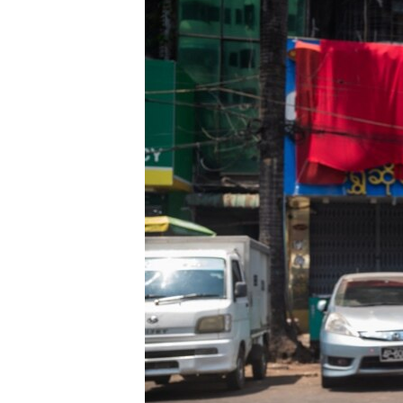
သုတပဒေသာ အင်္ဂလိပ်စာ
အ
ညွန်း
စာမျက်နှာ
သို့
ကျော်
ကြည့်
ရန်
ရှာဖွေ
ရန်
နေရာ
သို့
ကျော်
ရန်