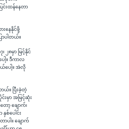
 ပြင်းထန်နေတာ
နေနိုင်ဖို့
ပြောပါတယ်။
 ၂၈မှာ မြင့်နိုင်
ပေါ့။ ဒီကာလ
ယ်ပေါ့။ အဲလို
တယ်။ ပြီးခဲ့တဲ့
းမှာ အမြင့်ဆုံး
ကတော့ ချောက်၊
 နှစ်ပေါင်း
ခဲ့တာပါ။ ချောက်
ပူချိန်ဟာ ၄၅