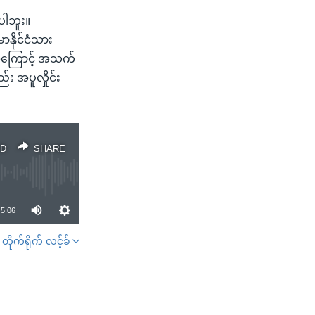
ပါဘူး။
ာနိုင်ငံသား
ဒဏ်ကြောင့် အသက်
်း အပူလှိုင်း
D
SHARE
5:06
တိုက်ရိုက် လင့်ခ်
SHARE