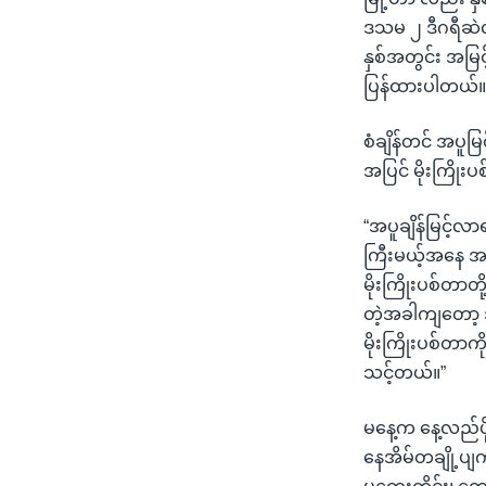
ဒသမ ၂ ဒီဂရီဆဲလ်စ
နှစ်အတွင်း အမြင
ပြန်ထားပါတယ်
စံချိန်တင် အပူမ
အပြင် မိုးကြို
“အပူချိန်မြင့်လာ
ကြီးမယ့်အနေ အထာ
မိုးကြိုးပစ်တာ
တဲ့အခါကျတော့ 
မိုးကြိုးပစ်တာက
သင့်တယ်။”
မနေ့က နေ့လည်ပိုင
နေအိမ်တချို့ပျ