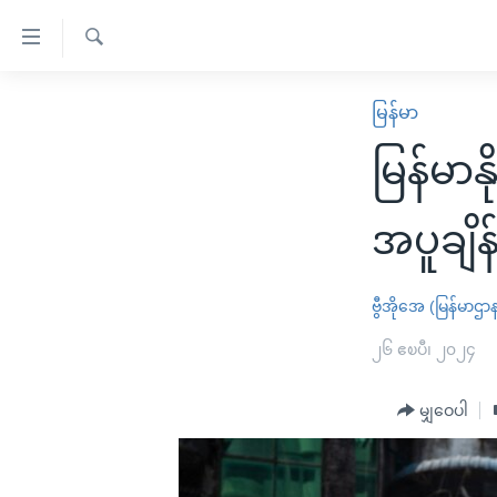
သုံး
ရ
ရှာဖွေ
လွယ်ကူ
မူလစာမျက်နှာ
မြန်မာ
ရ
စေ
မြန်မာ
လာ
မြန်မာန
သည့်
ဒ်
ကမ္ဘာ့သတင်းများ
Link
ဗွီဒီယို
နိုင်ငံတကာ
အပူချိန်
များ
သတင်းလွတ်လပ်ခွင့်
အမေရိကန်
ပင်မ
ရပ်ဝန်းတခု လမ်းတခု အလွန်
တရုတ်
ဗွီအိုအေ (မြန်မာဌာ
အကြောင်းအရာ
အင်္ဂလိပ်စာလေ့လာမယ်
အစ္စရေး-ပါလက်စတိုင်း
၂၆ ဧၿပီ၊ ၂၀၂၄
သို့
အပတ်စဉ်ကဏ္ဍများ
အမေရိကန်သုံးအီဒီယံ
ကျော်
မျှဝေပါ
ကြည့်
ရေဒီယိုနှင့်ရုပ်သံ အချက်အလက်များ
မကြေးမုံရဲ့ အင်္ဂလိပ်စာ
ရေဒီယို
ရန်
ရေဒီယို/တီဗွီအစီအစဉ်
ရုပ်ရှင်ထဲက အင်္ဂလိပ်စာ
တီဗွီ
ပင်မ