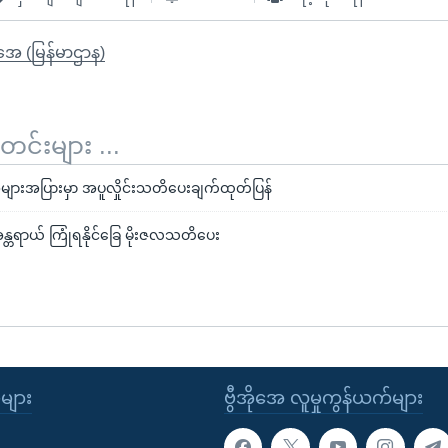
ိုအေ (မြန်မာဌာန)
်းများ ...
ာအများအပြားမှာ အပူလှိုင်းသတိပေးချက်ထုတ်ပြန်
န္တရာယ် ကြုံရနိုင်ခြေ မိုးဇလသတိပေး
ုများ
ဗွီအိုအေ လူမှုကွန်ယက်များ