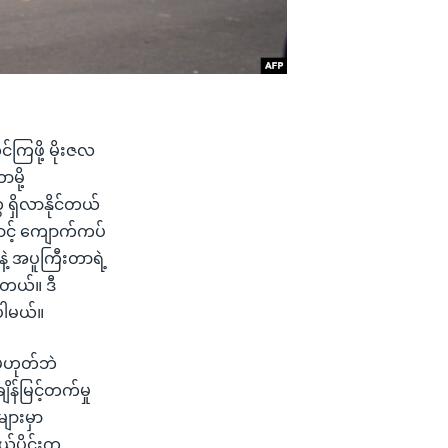
်ကြဖို့ မိုးဇလ
မို့
 ရှိလာနိုင်တယ်
င့် ကျောက်ကပ်
နဲ့ အပူကြီးတာရဲ့
ါတယ်။ ဒီ
ပါမယ်။
်မဟုတ်ဘဲ
န်မြင့်တက်မှု
ျားမှာ
ယ်ပိုင်းက