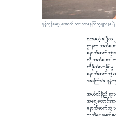
ရန်ကုန်နေပူပူအောက် သွားလာနေကြသူများ (ဧပြီ
လာမယ့် ဧပြီလ ၂၇၊
ဌာနက သတိပေးချက
နောက်ဆက်တွဲအနေ
လို့ သတိပေးပါ
ထိခိုက်လာနိုင်မှ
နောက်ဆက်တွဲ ကို
အကြောင်း ရန်ကု
အယ်လ်နီညိုရာသီအ
အရှေ့တောင်အာရှ 
နောက်ဆက်တွဲ သက
သတိပေးချက်တွေ ထ