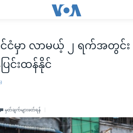
ိုင်ငံမှာ လာမယ့် ၂ ရက်အတွင်း
ပြင်းထန်နိုင်
န)
မှတ်ချက်များဖတ်ရန်