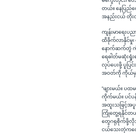
မကွေးတိုင်း၊ တောင
တယ်။ နေပြည်တော်၊ 
အနည်းငယ် တိုး
ကျန်းမာရေးပညာ
ထိခိုက်လာနိုင်မှ
နောက်ဆက်တွဲ ကိ
ရေဓါတ်မဆုံးရှ
လုပ်ပေးဖို့ ပူပြ
အဝတ်ကို ကိုယ်မ
“ဖျားမယ်။ ပထမ
ကိုက်မယ်။ ပင်ပ
အထူးသဖြင့်အပူချ
ကြုံတွေ့ရနိုင်တ
တွေဂရုစိုက်ဖို
ငယ်သေးတဲ့ကလေ