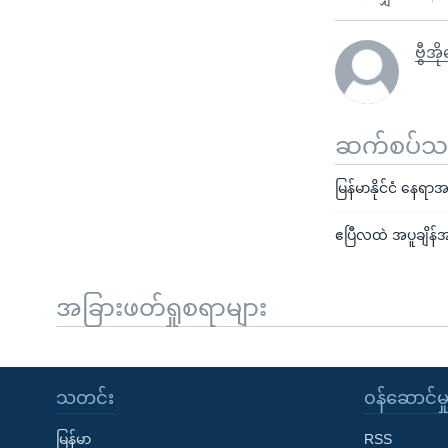
ဗွီအ
ဆက်စပ်သတင
မြန်မာနိုင်ငံ နေရ
ဧပြီလထဲ အပူချိန်အ
အခြားဖတ်ရှုစရာများ
သတင်း
၀န်ဆောင်မှ
မြန်မာ
RSS