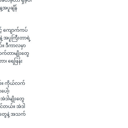
်ခတ်ခဲ့တာ ရှိခဲ့ပါ
ေ့အပူချိန်
့် ကျောက်ကပ်
နဲ့ အပူကြီးတာရဲ့
ယ်။ ဒီကာလမှာ
ာက်တာမျိုးတွေ
်တာ၊ ရေဖြန်း
်။ ကိုယ်လက်
ပေါ့၊
အဲဒါမျိုးတွေ
ိုင်တယ်။ အဲဒါ
ူတွေနဲ့ အသက်