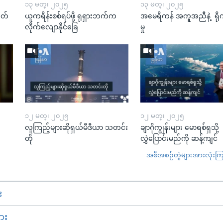
၁၃ မတ္၊ ၂၀၂၅
၁၃ မတ္၊ ၂၀၂၅
ုတ်
ယူကရိန်းစစ်ရပ်ဖို့ ရုရှားဘက်က
အမေရိကန် အကူအညီနဲ့ ရို
လိုက်လျောနိုင်ခြေ
မှု
၁၂ မတ္၊ ၂၀၂၅
၁၂ မတ္၊ ၂၀၂၅
လူကြည့်များဆိုရှယ်မီဒီယာ သတင်း
ချာဂိုကျွန်းများ မောရစ်ရှသို့
တို
လွှဲပြောင်းမည်ကို ဆန့်ကျင်
အစီအစဉ်တွဲများအားလုံးကြည့
း
ား