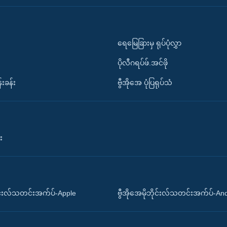
ရေမြေခြားမှ ရုပ်ပုံလွှာ
ပိုလီဂရပ်ဖ်.အင်ဖို
်းခန်း
ဗွီအိုအေ ပုံပြရုပ်သံ
း
ိုင်းလ်သတင်းအက်ပ်-Apple
ဗွီအိုအေမိုဘိုင်းလ်သတင်းအက်ပ်-An