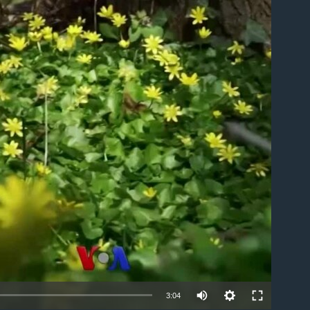
ble
3:04