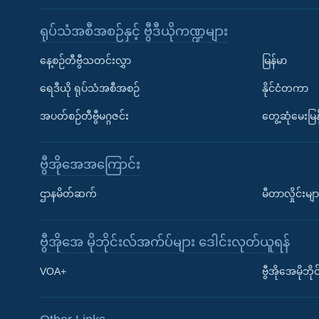
ရုပ်သံအစီအစဉ်နှင့် ဗွီဒီယိုကဏ္ဍများ
နေ့စဉ်တီဗွီသတင်းလွှာ
မြန်မာ
ရေဒီယို ရုပ်သံအစီအစဉ်
နိုင်ငံတကာ
အပတ်စဉ်တီဗွီမဂ္ဂဇင်း
တွေ့ဆုံမေးမြန
ဗွီအိုအေအကြောင်း
ဌာနမိတ်ဆက်
မီတာလှိုင်းမျာ
ဗွီအိုအေ မိုဘိုင်းလ်အက်ပ်များ ဒေါင်းလုတ်ယူရန်
Learning English
VOA+
ဗွီအိုအေမိုဘ
ဗွီအိုအေ လူမှုကွန်ယက်များ