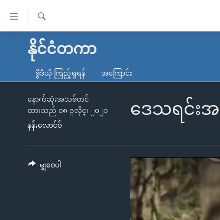
သုံး
ရ
ရှာဖွေ
လွယ်ကူ
မူလစာမျက်နှာ
နိုင်ငံတကာ
ရ
စေ
မြန်မာ
လာ
ဗွီဒီယို ကြည့်ရှုရန်
အကြောင်း
သည့်
ဒ်
ကမ္ဘာ့သတင်းများ
Link
ဗွီဒီယို
နိုင်ငံတကာ
နောက်ဆုံးအသစ်တင်
ဒေသရင်းအပင်
ထားသည် ၀၈ ဇူလိုင္၊ ၂၀၂၁
များ
သတင်းလွတ်လပ်ခွင့်
အမေရိကန်
နန်းလောင်ဝ်
ပင်မ
ရပ်ဝန်းတခု လမ်းတခု အလွန်
တရုတ်
အကြောင်းအရာ
အင်္ဂလိပ်စာလေ့လာမယ်
အစ္စရေး-ပါလက်စတိုင်း
သို့
မျှဝေပါ
အပတ်စဉ်ကဏ္ဍများ
အမေရိကန်သုံးအီဒီယံ
ကျော်
ကြည့်
ရေဒီယိုနှင့်ရုပ်သံ အချက်အလက်များ
မကြေးမုံရဲ့ အင်္ဂလိပ်စာ
ရေဒီယို
ရန်
ရေဒီယို/တီဗွီအစီအစဉ်
ရုပ်ရှင်ထဲက အင်္ဂလိပ်စာ
တီဗွီ
ပင်မ