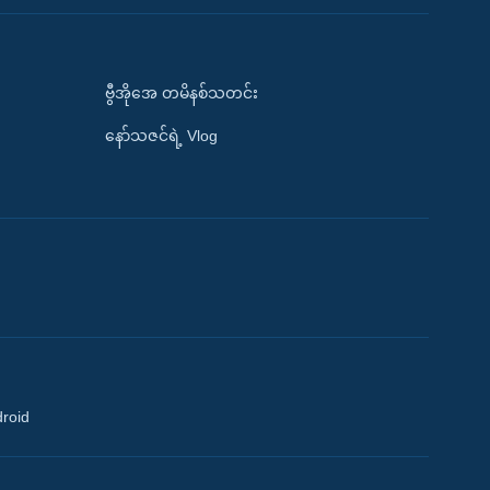
ဗွီအိုအေ တမိနစ်သတင်း
နော်သဇင်ရဲ့ Vlog
droid