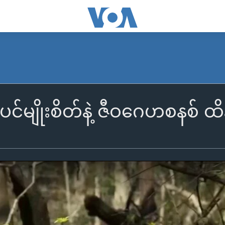
မျိုးစိတ်နဲ့ ဇီဝဂေဟစနစ် ထိန်း