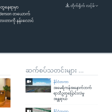
တိုက်ရိုက် လင့်ခ်
တွေနေရာမှာ
EMBED
Anderson တယောက်
ားတာကို နန်းလောင်
ဆက်စပ်သတင်းများ ...
နိုင်ငံတကာ
အမေရိကန်အနောက်ဘက်
ရာသီဥတုပြောင်းလဲမှု
အန္တရာယ်
နိုင်ငံတကာ