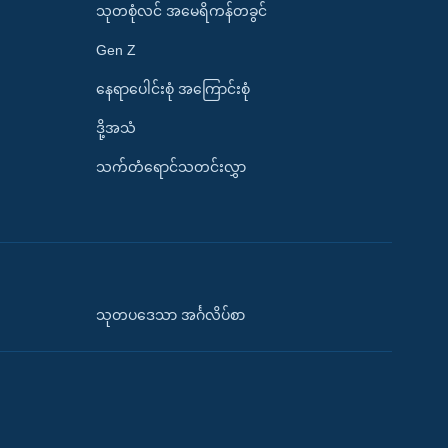
သုတစုံလင် အမေရိကန်တခွင်
Gen Z
နေရာပေါင်းစုံ အကြောင်းစုံ
ဒို့အသံ
သက်တံရောင်သတင်းလွှာ
သုတပဒေသာ အင်္ဂလိပ်စာ