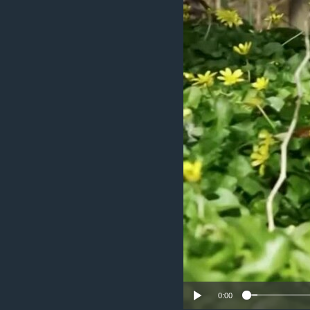
သုတပဒေသာ အင်္ဂလိပ်စာ
အ
ညွန်း
စာမျက်နှာ
သို့
ကျော်
ကြည့်
ရန်
ရှာဖွေ
ရန်
နေရာ
သို့
ကျော်
ရန်
0:00