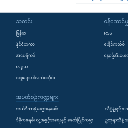
သတင်း
၀န်ဆောင်မှ
မြန်မာ
RSS
နိုင်ငံတကာ
ပေါ့ဒ်ကတ်စ်
အမေရိကန်
နေ့စဉ်အီးမေ
တရုတ်
အစ္စရေး-ပါလက်စတိုင်း
အပတ်စဉ်ကဏ္ဍများ
အယ်ဒီတာနဲ့ ဆွေးနွေးခန်း
သိပ္ပံနဲ့နည်း
ဒီမိုကရေစီ၊ လူ့အခွင့်အရေးနှင့် ခေတ်ပြိုင်ကမ္ဘာ
ဥတုရာသီနဲ့ 