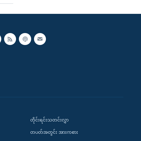
တိုင်းရင်းသတင်းလွှာ
တပတ်အတွင်း အားကစား