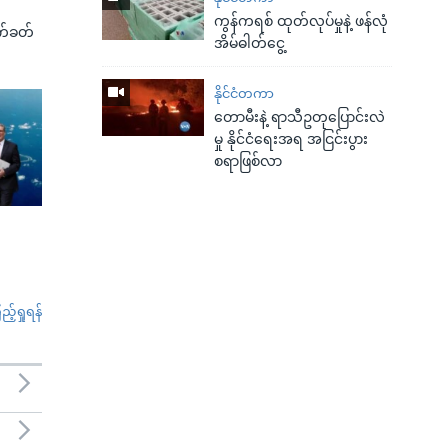
ကွန်ကရစ် ထုတ်လုပ်မှုနဲ့ ဖန်လုံ
က်ခတ်
အိမ်ဓါတ်ငွေ့
နိုင်ငံတကာ
တောမီးနဲ့ ရာသီဥတုပြောင်းလဲ
မှု နိုင်ငံရေးအရ အငြင်းပွား
စရာဖြစ်လာ
်ရှုရန်