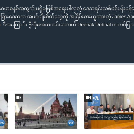
ဂေဟစနစ်အတွက် မရှိမဖြစ်အရေးပါလှတဲ့ ဒေသရင်းသစ်ပင်ပန်းမန်
ခြားဒေသက အပင်မျိုးစိတ်တွေကို အငြိမ်းစားယူထားတဲ့ James 
်။ ဒီအကြောင်း ဗွီအိုအေသတင်းထောက် Deepak Dobhal ကတင်ပြထ