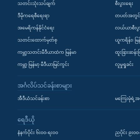
သတင်းသုံးသပ်ချက်
စီးပွားရေး
ဒီမိုကရေစီရေးရာ
တပတ်အတွင်
အမေရိကန်နိုင်ငံရေး
လယ်ယာစီးပွ
သတင်းထောက်မှတ်စု
ယူကရိန်း၊ မြန
ကမ္ဘာ့သတင်းမီဒီယာထဲက မြန်မာ
ထူးခြားဆန်း
ကမ္ဘာ့ မြန်မာ့ မီဒီယာမြင်ကွင်း
လူမှုရှုခင်း
အင်္ဂလိပ်သင်ခန်းစာများ
အီဒီယံသင်ခန်းစာ
မကြေးမုံရဲ့အင
ရေဒီယို
နံနက်ပိုင်း ၆း၀၀-ရး၀၀
ညပိုင်း ၉း၀