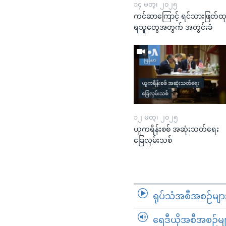
၁၄ မတ္၊ ၂၀၂၅
ကင်ဆာကြောင့် ရင်သားဖြတ်ထ
ရသူတွေအတွက် အတွင်းခံ
၁၂ မတ္၊ ၂၀၂၅
ယူကရိန်းစစ် အဆုံးသတ်ရေး
ခြေလှမ်းသစ်
ရုပ်သံအစီအစဉ်မျာ
ရေဒီယိုအစီအစဉ်မျ