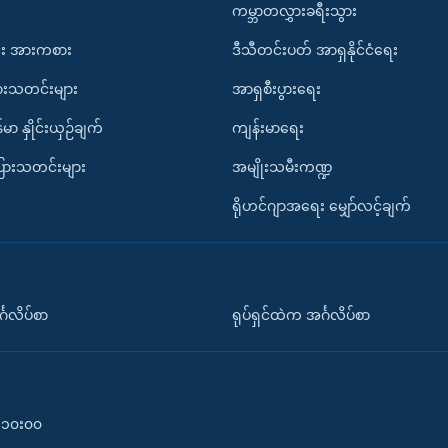
ကမ္ဘာတလွှားခရီးသွား
း အားကစား
ဒီသီတင်းပတ် အာရှနိုင်ငံရေး
ားသတင်းများ
အာရှစီးပွားရေး
်မာ နှိုင်းယှဉ်ချက်
ကျန်းမာရေး
ပြားသတင်းများ
အမျိုးသမီးကဏ္ဍ
ရိုဟင်ဂျာအရေး မျှော်လင့်ချက်
်္ဂလိပ်စာ
ရုပ်ရှင်ထဲက အင်္ဂလိပ်စာ
၀-၁၀း၀၀