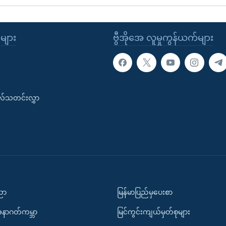
ုများ
ဗွီအိုအေ လူမှုကွန်ယက်များ
းလ်သတင်းလွှာ
ပညာ
မြန်မာပြည်မှပေးစာ
အနာဂတ်ကမ္ဘာ
မြင်ကွင်းကျယ်မှတ်စုများ