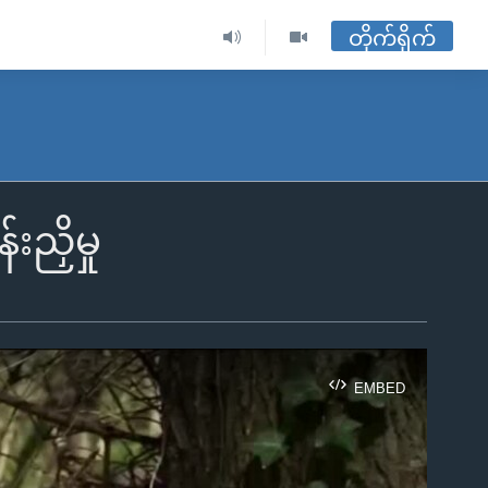
တိုက်ရိုက်
ညှိမှု
EMBED