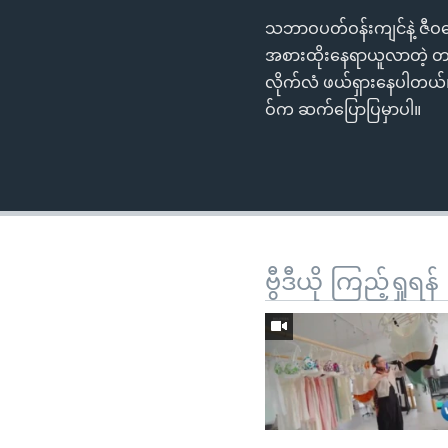
သဘာဝပတ်ဝန်းကျင်နဲ့ ဇီဝ
အစားထိုးနေရာယူလာတဲ့ တ
လိုက်လံ ဖယ်ရှားနေပါတယ
ဝ်က ဆက်ပြောပြမှာပါ။
ဗွီဒီယို ကြည့်ရှုရန်