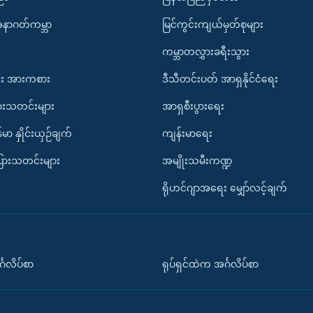
အနာဂတ်ကမ္ဘာ
မြင်ကွင်းကျယ်မှတ်စုများ
ကမ္ဘာတလွှားခရီးသွား
း အားကစား
ဒီသီတင်းပတ် အာရှနိုင်ငံရေး
ားသတင်းများ
အာရှစီးပွားရေး
်မာ နှိုင်းယှဉ်ချက်
ကျန်းမာရေး
ပြားသတင်းများ
အမျိုးသမီးကဏ္ဍ
ရိုဟင်ဂျာအရေး မျှော်လင့်ချက်
်္ဂလိပ်စာ
ရုပ်ရှင်ထဲက အင်္ဂလိပ်စာ