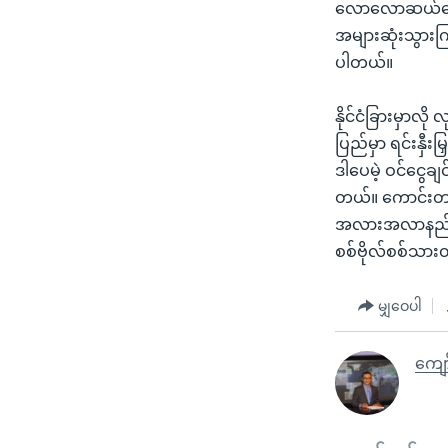
လောလောဆယ်တော့ လ
အများဆုံးသွားက
ပါတယ်။
နိုင်ငံခြားမှာလိ
ပြည်မှာ ရင်းနှီး
ဒါပေမဲ့ ဝင်ငွေချ
တယ်။ ကောင်းတာတ
အလားအလာနည်းသ
စစ်ဗိုလ်စစ်သား
မျှဝေပါ
ကျော