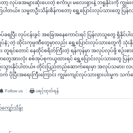
ုပ်ခအများဆုံးပေးတဲ့ စင်္ကာပူ၊ မလေးရှားနဲ့ ဘရူနိုင်းကို ကျွမ်
ြပါတယ်။ သမ္မတဦးသိန်းစိန်ကတော့ ရွှေ့ပြောင်းလုပ်သားတွေ ပြန်လာဖ
ု လုပ်ခရပြီး လုပ်ငန်းခွင် အခြေအနေကောင်းရင် ပြန်လာသူတွေ ရှိနိုင်ပ
မြှုပ်နံှတဲ့ ထိုင်းကုမ္ပဏီတွေမှာလည်း ရွှေ့ပြောင်းလုပ်သားတွေကို သုံး
င်း တူရင်တောင် နေထိုင်စရိတ်ကြီးတဲ့ ရန်ကုန်မှာ အလုပ်လုပ်ဖို့ စဉ်းစာ
ွေအားလုံး စစ်အုပ်စုကယူထားရင် ရွှေ့ပြောင်းလုပ်သားတွေ ပြန်လာ
ွားနိုင်ပါတယ်။ တိုင်းပြည်တည်ဆောက်ရေးမှာ အလုပ်သမား၊
ထက် ပိုပြီးအရေးကြီးကြောင်း ကျွမ်းကျင်လုပ်သားရှားပါးမှုက 
Follow us
ပရင့်ထုတ်ရန်
်ကျော်သိန်း