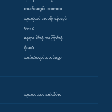
တပတ်အတွင်း အားကစား
သုတစုံလင် အမေရိကန်တခွင်
Gen Z
နေရာပေါင်းစုံ အကြောင်းစုံ
ဒို့အသံ
သက်တံရောင်သတင်းလွှာ
သုတပဒေသာ အင်္ဂလိပ်စာ