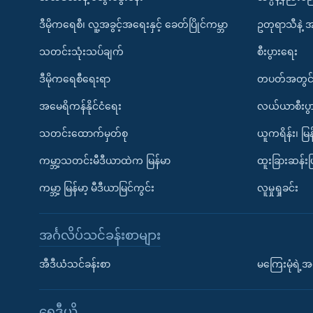
ဒီမိုကရေစီ၊ လူ့အခွင့်အရေးနှင့် ခေတ်ပြိုင်ကမ္ဘာ
ဥတုရာသီနဲ့ 
သတင်းသုံးသပ်ချက်
စီးပွားရေး
ဒီမိုကရေစီရေးရာ
တပတ်အတွင်
အမေရိကန်နိုင်ငံရေး
လယ်ယာစီးပွ
သတင်းထောက်မှတ်စု
ယူကရိန်း၊ မြန
ကမ္ဘာ့သတင်းမီဒီယာထဲက မြန်မာ
ထူးခြားဆန်း
ကမ္ဘာ့ မြန်မာ့ မီဒီယာမြင်ကွင်း
လူမှုရှုခင်း
အင်္ဂလိပ်သင်ခန်းစာများ
အီဒီယံသင်ခန်းစာ
မကြေးမုံရဲ့အင
ရေဒီယို