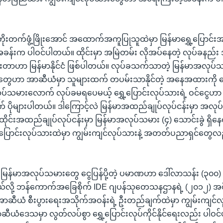
း တိုးတက်ဖွံ့ဖြိုးအောင် အထောက်အကူပြုသူထဲမှာ မြန်မာရွှေ့ပြောင
အခန်းက ပါဝင်ပါတယ်။ ထိုင်းမှာ အမြဲတမ်း လိုအပ်နေတဲ့ လုပ်ခနည
ေးတာဟာ မြန်မာနိုင်ငံ ဖြစ်ပါတယ်။ လုပ်ခသက်သာတဲ့ မြန်မာအလုပ်သ
ရှင်တွေဟာ အာဆီယံမှာ သူများထက် တပမ်းသာနိုင်တဲ့ အနေအထားကို
ပ်သမားလောက် လုပ်ခမရပေမယ့် ရွှေ့ပြောင်းလုပ်သားရဲ့ ဝင်ငွေဟာ
ိုများပါတယ်။ ဒါကြောင့်လဲ မြန်မာအထည်ချုပ်လုပ်ငန်းမှာ အလုပ်
ထိုင်းအထည်ချုပ်လုပ်ငန်းမှာ မြန်မာအလုပ်သမား (၄) သောင်းခွဲ ရှိ
ရွှေ့ပြောင်းလုပ်သားထဲမှာ ကျွမ်းကျင်လုပ်သားနဲ့ အတတ်ပညာရှင်တွေလ
ာက် မြန်မာအလုပ်သမားတွေ ငွေပြန်ပို့တဲ့ ပမာဏဟာ ဒေါ်လာသန်း (၃၀၀) န
င်တယ်လို့ ဘန်ကောက်အခြေစိုက် IDE ဂျပန်သုတေသနဌာနရဲ့ (၂၀၁၂) အစ
ာဆီယံ စီးပွားရေးအသိုက်အဝန်းရဲ့ ဦးတည်ချက်ထဲမှာ ကျွမ်းကျင်လု
ဆီယံဒေသမှာ လွတ်လပ်စွာ ရွှေ့ပြောင်းလုပ်ကိုင်နိုင်ရေးလည်း ပါဝ