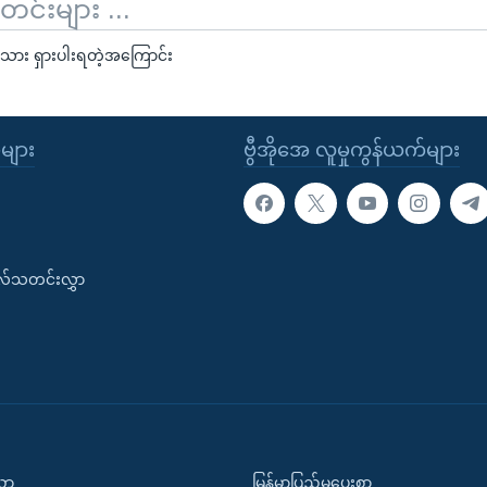
်းများ ...
်သား ရှားပါးရတဲ့အကြောင်း
ုများ
ဗွီအိုအေ လူမှုကွန်ယက်များ
းလ်သတင်းလွှာ
ပညာ
မြန်မာပြည်မှပေးစာ