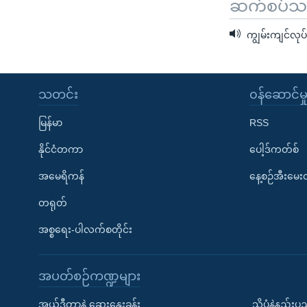
ဆက်စပ်သတင
ကျွမ်းကျင်လုပ
သတင်း
၀န်ဆောင်မှ
မြန်မာ
RSS
နိုင်ငံတကာ
ပေါ့ဒ်ကတ်စ်
အမေရိကန်
နေ့စဉ်အီးမေ
တရုတ်
အစ္စရေး-ပါလက်စတိုင်း
အပတ်စဉ်ကဏ္ဍများ
အယ်ဒီတာနဲ့ ဆွေးနွေးခန်း
သိပ္ပံနဲ့နည်း