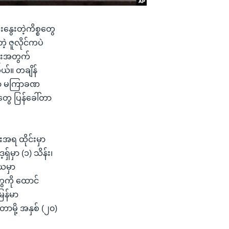
နွေးတဲ့ကိစ္စတွေ
့ ဇူလိုင်ကပဲ
ရေးအတွက်
ယ်။ တချိန်
ာမှာ မကြာခဏ
တွေ ပြန်ခေါ်တာ
းအရ ထိုင်းမှာ
ှ်မှာ (၁) သိန်း၊
ိယမှာ
ေကို ထောင်
ြန်မာ
ာမို့ အနှစ် (၂၀)