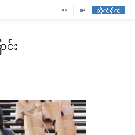
တိုက်ရိုက်
ာင်း