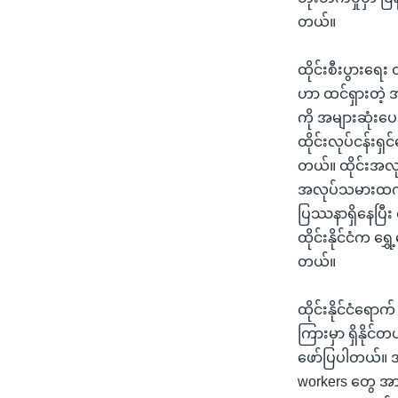
တယ်။
ထိုင်းစီးပွားရေ
ဟာ ထင်ရှားတဲ့ 
ကို အများဆုံးပ
ထိုင်းလုပ်ငန်း
တယ်။ ထိုင်းအလု
အလုပ်သမားထက် ပ
ပြဿနာရှိနေပြီး 
ထိုင်းနိုင်ငံက 
တယ်။
ထိုင်းနိုင်ငံရေ
ကြားမှာ ရှိနို
ဖော်ပြပါတယ်။ အ
workers တွေ အာ