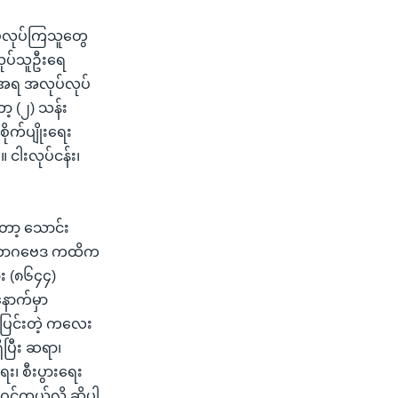
ုပ်လုပ်ကြသူတွေ
်လုပ်သူဦးရေ
းအရ အလုပ်လုပ်
ာ့ (၂) သန်း
ိုက်ပျိုးရေး
။ ငါးလုပ်ငန်း၊
ော့ သောင်း
်ဘောဂဗေဒ ကထိက
း (၈၆၄၄)
နောက်မှာ
ီးပြင်းတဲ့ ကလေး
ပြီး ဆရာ၊
း၊ စီးပွားရေး
င်တယ်လို့ ဆိုပါ