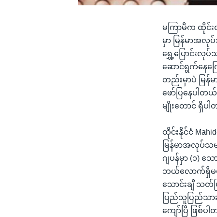
မကြာမီက ထိုင်းဝ
မှာ မြန်မာအလုပ
ရွှေ့ပြောင်းလု
ဆောင်ရွက်နေကြော
တည်းမှာပဲ မြန်
ဖော်ပြနေပါတယ်။
မျိုးတောင် ရှိပ
ထိုင်းနိုင်ငံ M
မြန်မာအလုပ်သမား (
ဂျပန်မှာ (၁) သော
ဘယ်လောက်ရှိမယ်
သောင်းချီ သတ်ဖ
ပြည်သူပြည်သား အ
ကျော်ပြီ ဖြစ်ပါ