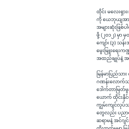
ထိုင်း မလေးရှား
ကို ယေဘုယျအားဖြ
အများဆုံးဖြစ်
ဖို့ (၂၀၁၂) မှာ 
ကျော်၊ (၃) သန်းအ
မွေးမြူးရေးကဏ္ဍမ
အထည်ချုပ်နဲ့ 
မြန်မာပြည်သား 
ဂဏန်းလောက်သာ
ဒေါက်တာမြတ်မွ
ယောက် ထိုင်းနို
ကျွမ်းကျင်လုပ်သ
တွေလည်း ပညာတတ်
ဆရာမနဲ့ အင်ဂျင
တိုးတက်မှုမှာ 