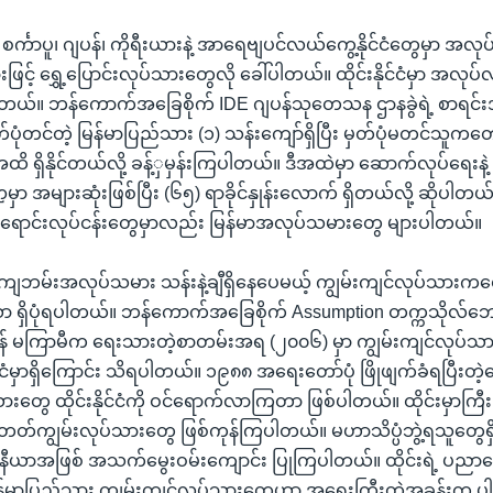
၊ စင်္ကာပူ၊ ဂျပန်၊ ကိုရီးယားနဲ့ အာရေဗျပင်လယ်ကွေ့နိုင်ငံတွေမှာ အလ
င့် ရွှေ့ပြောင်းလုပ်သားတွေလို ခေါ်ပါတယ်။ ထိုင်းနိုင်ငံမှာ အလုပ
ပါတယ်။ ဘန်ကောက်အခြေစိုက် IDE ဂျပန်သုတေသန ဌာနခွဲရဲ့ စာရင်
မှတ်ပုံတင်တဲ့ မြန်မာပြည်သား (၁) သန်းကျော်ရှိပြီး မှတ်ပုံမတင်သူကတေ
ထိ ရှိနိုင်တယ်လို့ ခန့်ှမှန်းကြပါတယ်။ ဒီအထဲမှာ ဆောက်လုပ်ရေးနဲ့ စ
ှာ အများဆုံးဖြစ်ပြီး (၆၅) ရာခိုင်နှုန်းလောက် ရှိတယ်လို့ ဆိုပါတယ်
အရောင်းလုပ်ငန်းတွေမှာလည်း မြန်မာအလုပ်သမားတွေ များပါတယ်။
ကျဘမ်းအလုပ်သမား သန်းနဲ့ချီရှိနေပေမယ့် ကျွမ်းကျင်လုပ်သားကတ
 ရှိပုံရပါတယ်။ ဘန်ကောက်အခြေစိုက် Assumption တက္ကသိုလ
န် မကြာမီက ရေးသားတဲ့စာတမ်းအရ (၂၀၀၆) မှာ ကျွမ်းကျင်လုပ်သာ
င်ငံမှာရှိကြောင်း သိရပါတယ်။ ၁၉၈၈ အရေးတော်ပုံ ဖြိုဖျက်ခံရပြီးတဲ့
ားတွေ ထိုင်းနိုင်ငံကို ဝင်ရောက်လာကြတာ ဖြစ်ပါတယ်။ ထိုင်းမှာကြ
ကျွမ်းလုပ်သားတွေ ဖြစ်ကုန်ကြပါတယ်။ မဟာသိပ္ပံဘွဲ့ရသူတွေရှိ
်နီယာအဖြစ် အသက်မွေးဝမ်းကျောင်း ပြုကြပါတယ်။ ထိုင်းရဲ့ ပညာရေ
မြန်မာပြည်သား ကျွမ်းကျင်လုပ်သားတွေဟာ အရေးကြီးတဲ့အခန်းက ပါဝ