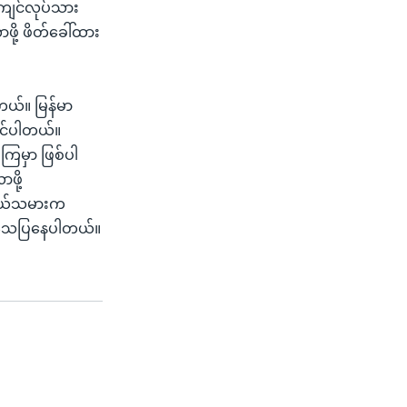
းကျင်လုပ်သား
ို့ ဖိတ်ခေါ်ထား
ါတယ်။ မြန်မာ
နိုင်ပါတယ်။
းကြမှာ ဖြစ်ပါ
ဖို့
 လယ်သမားက
သက်သေပြနေပါတယ်။