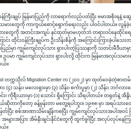
န်ကြီးချုပ် မြန်မာပြည်ကို လာရောက်လည်ပတ်ပြီး ဗမာအစိုးရနဲ့ ဆွေး
်သမားတွေကို ကာကွယ်စောင့်ရှောက်ရေးလည်း ပါဝင်ပါတယ်။ လွန်ခဲ့တဲ
ပ်သားတွေကို အတင်းအကျပ် နှင်ထုတ်မှာမဟုတ်ဘဲ တရားဝင်နေထိုင်
င်း ထိုင်းဝန်ကြီးချုပ်က ဦးသိန်းစိန်ကို အကြောင်းကြားခဲ့ပါသေးတ
မာပြည်မှာ ကျွမ်းကျင်လုပ်သား ရှားပါးတဲ့ပြဿနာကို သတင်းမီဒီယ
 ဥပမာ ကျွမ်းကျင်လုပ်သား ရှားပါးလို့ ထိုင်းက မြန်မာအလုပ်သမား
ါတယ်။
ahidol တက္ကသိုလ် Migration Center က (၂၀၁၂) မှာ ထုတ်ဝေခဲ့တဲ့စာတမ်
၄) သန်း၊ မလေးရှားမှာ (၃) သိန်း၊ စင်္ကာပူမှာ (၂) သိန်း၊ ဘင်္ဂလားဒေ့ရ
င်း၊ ကိုရီးယားမှာ (၁) သောင်း ရှိကြောင်း သိရပါတယ်။ တရုတ်နဲ့ အိန္ဒ
ဆိုတာကိုတော့ ခန့်မှန်းတာ မတွေ့ရပါဘူး။ ၁၉၈၈ မှာ အရပ်သားတွ
ြတ်ပြီး စစ်အာဏာသိမ်းချိန်ကစပြီး ကျွမ်းကျင်လုပ်သားအပါအဝင် မ
များအပြား အိမ်နီးချင်းနိုင်ငံတွေကို ထွက်ခွါပြီး အလုပ်လုပ်နေကြတ
တယ်။