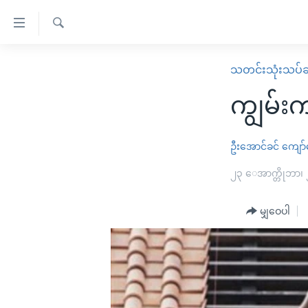
သုံး
ရ
ရှာဖွေ
လွယ်ကူ
မူလစာမျက်နှာ
သတင်းသုံးသပ်ခ
ရ
စေ
မြန်မာ
လာ
ကျွမ်း
သည့်
ဒ်
ကမ္ဘာ့သတင်းများ
Link
ဗွီဒီယို
နိုင်ငံတကာ
ဦးအောင်ခင်
ကျော်
များ
သတင်းလွတ်လပ်ခွင့်
အမေရိကန်
၂၃ ေအာက္တိုဘာ၊
ပင်မ
ရပ်ဝန်းတခု လမ်းတခု အလွန်
တရုတ်
အကြောင်းအရာ
အင်္ဂလိပ်စာလေ့လာမယ်
မျှဝေပါ
အစ္စရေး-ပါလက်စတိုင်း
သို့
အပတ်စဉ်ကဏ္ဍများ
အမေရိကန်သုံးအီဒီယံ
ကျော်
ကြည့်
ရေဒီယိုနှင့်ရုပ်သံ အချက်အလက်များ
မကြေးမုံရဲ့ အင်္ဂလိပ်စာ
ရေဒီယို
ရန်
ရေဒီယို/တီဗွီအစီအစဉ်
ရုပ်ရှင်ထဲက အင်္ဂလိပ်စာ
တီဗွီ
ပင်မ