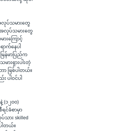
်းအလုပ်သမားတွေ
်း အလုပ်သမားတွေ
မားကြောင့်
 ရောက်နေပါ
 မြန်မာပြည်က
သမားရှားပါးတဲ့
နေတာ ဖြစ်ပါတယ်။
ည်း ပါဝင်ပါ
ဲ့ (၁၂၀၀)
ီရင်ခံစာမှာ
ပ်သား skilled
င်ပါတယ်။