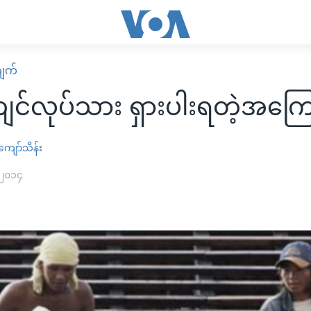
ျက်
ကျင်လုပ်သား ရှားပါးရတဲ့အကြေ
ကျော်သိန်း
 ၂၀၁၄