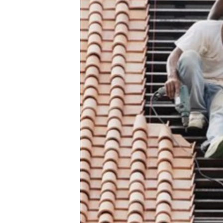
သုတပဒေသာ အင်္ဂလိပ်စာ
အ
ညွန်း
စာမျက်နှာ
သို့
ကျော်
ကြည့်
ရန်
ရှာဖွေ
ရန်
နေရာ
သို့
ကျော်
ရန်