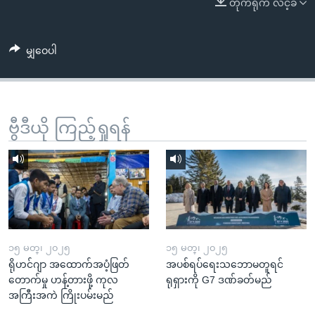
တိုက်ရိုက် လင့်ခ်
အ
သုတပဒေသာ အင်္ဂလိပ်စာ
ညွန်း
Learning English
စာမျက်နှာ
မျှဝေပါ
သို့
ဗွီအိုအေ လူမှုကွန်ယက်များ
ကျော်
ကြည့်
ရန်
ဗွီဒီယို ကြည့်ရှုရန်
ဘာသာစကားများ
ရှာဖွေ
ရန်
နေရာ
သို့
ကျော်
ရန်
၁၅ မတ္၊ ၂၀၂၅
၁၅ မတ္၊ ၂၀၂၅
ရိုဟင်ဂျာ အထောက်အပံ့ဖြတ်
အပစ်ရပ်ရေးသဘောမတူရင်
တောက်မှု ဟန့်တားဖို့ ကုလ
ရုရှားကို G7 ဒဏ်ခတ်မည်
အကြီးအကဲ ကြိုးပမ်းမည်