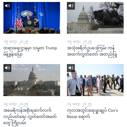
၁၅ မတ္၊ ၂၀၂၅
၁၅ မတ္၊ ၂၀၂၅
တရားရေးဌာနမှာ သမ္မတ Trump
အသုံးစရိတ်ဥပဒေကြမ်း ကန်
မိန့်ခွန်းပြော
အထက်လွှတ်တော် အတည်ပြု
၁၄ မတ္၊ ၂၀၂၅
၁၄ မတ္၊ ၂၀၂၅
အမေရိကန်အစိုးရဆက်လက်
ကုလအတွင်းရေးမှူးချုပ် Cox's
လည်ပတ်ရေး လွှတ်တော်အမတ်
Bazar ရောက်
တွေ ကြိုးပမ်း