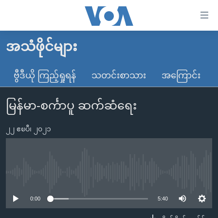
သုံး
ရ
လွယ်ကူ
အသံဖိုင်များ
မူလစာမျက်နှာ
စေ
မြန်မာ
ဗွီဒီယို ကြည့်ရှုရန်
သတင်းစာသား
အကြောင်း
သည့်
ကမ္ဘာ့သတင်းများ
Link
မြန်မာ-စင်္ကာပူ ဆက်ဆံရေး
ဗွီဒီယို
နိုင်ငံတကာ
များ
သတင်းလွတ်လပ်ခွင့်
အမေရိကန်
ပင်မ
၂၂ ဧၿပီ၊ ၂၀၂၁
ရပ်ဝန်းတခု လမ်းတခု အလွန်
တရုတ်
အကြောင်းအရာ
သို့
အင်္ဂလိပ်စာလေ့လာမယ်
အစ္စရေး-ပါလက်စတိုင်း
ကျော်
အပတ်စဉ်ကဏ္ဍများ
အမေရိကန်သုံးအီဒီယံ
No media source currently available
ကြည့်
ရေဒီယိုနှင့်ရုပ်သံ အချက်အလက်များ
မကြေးမုံရဲ့ အင်္ဂလိပ်စာ
ရေဒီယို
ရန်
0:00
5:40
ပင်မ
ရေဒီယို/တီဗွီအစီအစဉ်
ရုပ်ရှင်ထဲက အင်္ဂလိပ်စာ
တီဗွီ