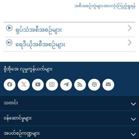
အစီအစဉ်တွဲများအားလုံးကြည့်ရှုရန်
ရုပ်သံအစီအစဉ်များ
ရေဒီယိုအစီအစဉ်များ
ဗွီအိုအေ လူမှုကွန်ယက်များ
သတင်း
၀န်ဆောင်မှုများ
အပတ်စဉ်ကဏ္ဍများ