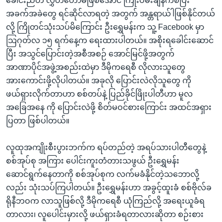
ခေါင်းညိတ် လွှတ်တော်မဖြစ်အောင် ကြိုးပမ်းချိန်ကစပြီး
အခက်အခဲတွေ ရင်ဆိုင်လာရတဲ့ အတွက် အန္တရာယ်ါဖြစ်နိုင်တယ်
လို့ ကြိုတင်သုံးသပ်မိကြောင်း ဦးရွှေမန်းက သူ့ Facebook မှာ
သြဂုတ်လ ၁၅ ရက်နေ့က ရေးထားပါတယ်။ အစိုးရခေါင်းဆောင်
ပြီး အသွင်ပြောင်းတဲ့အစီအစဉ် အောင်မြင်ဖို့အတွက်
အာဏာပိုင်အဖွဲ့အစည်းထဲမှာ ဒီမိုကရေစီ လိုလားသူတွေ
အားကောင်းဖို့လိုပါတယ်။ အခုလို ပြောင်းလဲလိုသူတွေ ကို
ဖယ်ရှားလိုက်တာဟာ စစ်တပ်နဲ့ ပြည်ခိုင်ဖြိုးပါတီဟာ မူလ
အခြေအနေ ကို ပြောင်းလဲဖို့ စိတ်မဝင်စားကြောင်း အထင်အရှား
ပြတာ ဖြစ်ပါတယ်။
လူထုအကျိုးစီးပွားဘက်က ရပ်တည်တဲ့ အရပ်သားပါတီတွေနဲ့
စစ်အုပ်စု အကြား ပေါင်းကူးတံတားသဖွယ် ဦးရွှေမန်း
ဆောင်ရွက်နေတာကို စစ်အုပ်စုက လက်မခံနိုင်တဲ့သဘောလို့
လည်း သုံးသပ်ကြပါတယ်။ ဦးရွှေမန်းဟာ အခွင့်ထူးခံ စစ်ဗိုလ်ခ
ရိုနီဘဝက လာသူဖြစ်လို့ ဒီမိုကရေစီ ယုံကြည်လို့ အရေးယူခံရ
တာလား၊ လူပေါင်းမှားလို့ ဖယ်ရှားခံရတာလားဆိုတာ စဉ်းစား