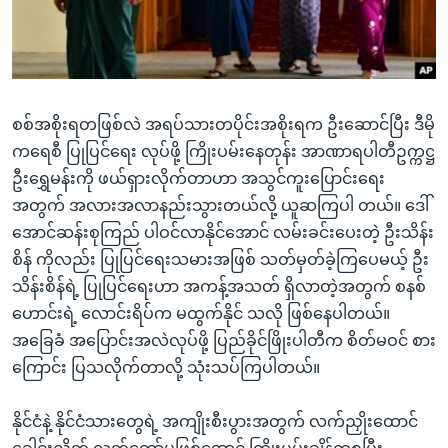
အ
သုတပဒေသာ အင်္ဂလိပ်စာ
ညွန်း
Learning English
စာမျက်နှာ
သို့
ဗွီအိုအေ လူမှုကွန်ယက်များ
ကျော်
စစ်အစိုးရတဖြစ်လဲ အရပ်သားတပိုင်းအစိုးရက ဦးဆောင်ပြီး ဒီမို
ကြည့်
ကရေစီ ပြုပြင်ရေး လုပ်ဖို့ ကြိုးပမ်းနေတုန်း အာဏာရပါတီဥက္ကဋ္ဌ
ရန်
ဦးရွှေမန်းကို ဖယ်ရှားလိုက်တာဟာ အသွင်ကူးပြောင်းရေး
ဘာသာစကားများ
ရှာဖွေ
အတွက် အလားအလာနည်းသွားတယ်လို့ ယူဆကြပါ တယ်။ ဒေါ်
ရန်
အောင်ဆန်းစုကြည် ပါဝင်လာနိုင်အောင် လမ်းခင်းပေးတဲ့ ဦးသိန်း
နေရာ
စိန် ကိုလည်း ပြုပြင်ရေးသမားအဖြစ် သတ်မှတ်ခဲ့ကြပေမယ့် ဦး
သို့
သိန်းစိန်ရဲ့ ပြုပြင်ရေးဟာ အကန့်အသတ် ရှိလာတဲ့အတွက် စနစ်
ကျော်
ဟောင်းရဲ့ လောင်းရိပ်က မထွက်နိုင် သလို ဖြစ်နေပါတယ်။
ရန်
အခြေခံ အပြောင်းအလဲလုပ်ဖို့ ပြည်ခိုင်ဖြိုးပါတီက စိတ်မဝင် စား
ကြောင်း ပြသလိုက်တာလို့ သုံးသပ်ကြပါတယ်။
နိုင်ငံနဲ့ နိုင်ငံသားတွေရဲ့ အကျိုးစီးပွားအတွက် လက်ညှိုးထောင်