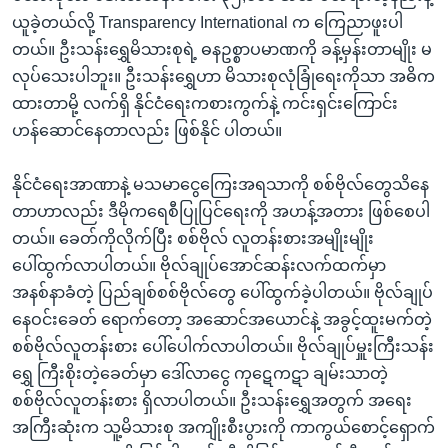
ယူခဲ့တယ်လို့ Transparency International က ကြေညာဖူးပါ
တယ်။ ဦးသန်းရွှေမိသားစုရဲ့ ဓနဥစ္စာပမာဏကို ခန့်မှန်းတာမျိုး မ
လုပ်သေးပါဘူး။ ဦးသန်းရွှေဟာ မိသားစုလုံခြုံရေးကိုသာ အဓိက
ထားတာမို့ လက်ရှိ နိုင်ငံရေးကစားကွက်နဲ့ ကင်းရှင်းကြောင်း
ဟန်ဆောင်နေတာလည်း ဖြစ်နိုင် ပါတယ်။
နိုင်ငံရေးအာဏာနဲ့ မသမာငွေကြေးအရသာကို စစ်ဗိုလ်တွေသိနေ
တာဟာလည်း ဒီမိုကရေစီပြုပြင်ရေးကို အဟန့်အတား ဖြစ်စေပါ
တယ်။ ခေတ်ကိုလိုက်ပြီး စစ်ဗိုလ် လူတန်းစားအမျိုးမျိုး
ပေါ်ထွက်လာပါတယ်။ ဗိုလ်ချုပ်အောင်ဆန်းလက်ထက်မှာ
အနစ်နာခံတဲ့ ပြည်ချစ်စစ်ဗိုလ်တွေ ပေါ်ထွက်ခဲ့ပါတယ်။ ဗိုလ်ချုပ်
နေဝင်းခေတ် ရောက်တော့ အဆောင်အယောင်နဲ့ အခွင့်ထူးမက်တဲ့
စစ်ဗိုလ်လူတန်းစား ပေါ်ပေါက်လာပါတယ်။ ဗိုလ်ချုပ်မှူးကြီးသန်း
ရွှေ ကြီးစိုးတဲ့ခေတ်မှာ ဒေါ်လာငွေ ကုဋေကဋာ ချမ်းသာတဲ့
စစ်ဗိုလ်လူတန်းစား ရှိလာပါတယ်။ ဦးသန်းရွှေအတွက် အရေး
အကြီးဆုံးက သူ့မိသားစု အကျိုးစီးပွားကို ကာကွယ်စောင့်ရှောက်