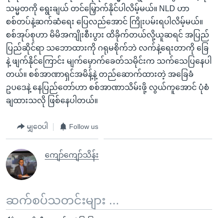
သမ္မတကို ရွေးချယ် တင်မြှောက်နိုင်ပါလိမ့်မယ်။ NLD ဟာ
စစ်တပ်နဲ့ဆက်ဆံရေး ပြေလည်အောင် ကြိုးပမ်းရပါလိမ့်မယ်။
စစ်အုပ်စုဟာ မိမိအကျိုးစီးပွား ထိခိုက်တယ်လို့ယူဆရင် အပြည်
ပြည်ဆိုင်ရာ သဘောထားကို ဂရုမစိုက်ဘဲ လက်နဲ့ရေးတာကို ခြေ
နဲ့ ဖျက်နိုင်ကြောင်း မျက်မှောက်ခေတ်သမိုင်းက သက်သေပြနေပါ
တယ်။ စစ်အာဏာရှင်အမိန့်နဲ့ တည်ဆောက်ထားတဲ့ အခြေခံ
ဥပဒေနဲ့ နေပြည်တော်ဟာ စစ်အာဏာသိမ်းဖို့ လွယ်ကူအောင် ပုံစံ
ချထားသလို ဖြစ်နေပါတယ်။
မျှဝေပါ
Follow us
ကျော်ကျော်သိန်း
ဆက်စပ်သတင်းများ ...