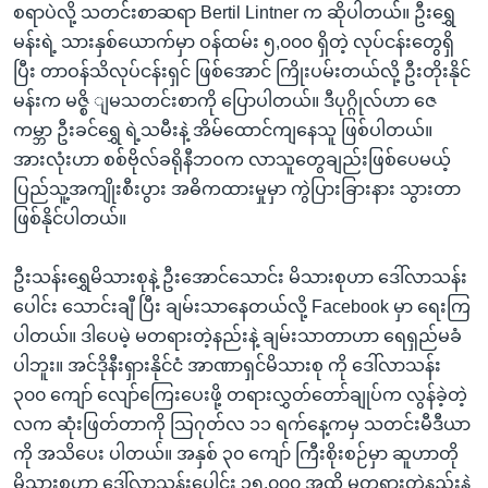
စရာပဲလို့ သတင်းစာဆရာ Bertil Lintner က ဆိုပါတယ်။ ဦးရွှေ
မန်းရဲ့ သားနှစ်ယောက်မှာ ဝန်ထမ်း ၅,၀၀၀ ရှိတဲ့ လုပ်ငန်းတွေရှိ
ပြီး တာဝန်သိလုပ်ငန်းရှင် ဖြစ်အောင် ကြိုးပမ်းတယ်လို့ ဦးတိုးနိုင်
မန်းက မဇ္စိ ျမသတင်းစာကို ပြောပါတယ်။ ဒီပုဂ္ဂိုလ်ဟာ ဇေ
ကမ္ဘာ ဦးခင်ရွှေ ရဲ့သမီးနဲ့ အိမ်ထောင်ကျနေသူ ဖြစ်ပါတယ်။
အားလုံးဟာ စစ်ဗိုလ်ခရိုနီဘဝက လာသူတွေချည်းဖြစ်ပေမယ့်
ပြည်သူ့အကျိုးစီးပွား အဓိကထားမှုမှာ ကွဲပြားခြားနား သွားတာ
ဖြစ်နိုင်ပါတယ်။
ဦးသန်းရွှေမိသားစုနဲ့ ဦးအောင်သောင်း မိသားစုဟာ ဒေါ်လာသန်း
ပေါင်း သောင်းချီ ပြီး ချမ်းသာနေတယ်လို့ Facebook မှာ ရေးကြ
ပါတယ်။ ဒါပေမဲ့ မတရားတဲ့နည်းနဲ့ ချမ်းသာတာဟာ ရေရှည်မခံ
ပါဘူး။ အင်ဒိုနီးရှားနိုင်ငံ အာဏာရှင်မိသားစု ကို ဒေါ်လာသန်း
၃၀၀ ကျော် လျော်ကြေးပေးဖို့ တရားလွှတ်တော်ချုပ်က လွန်ခဲ့တဲ့
လက ဆုံးဖြတ်တာကို သြဂုတ်လ ၁၁ ရက်နေ့ကမှ သတင်းမီဒီယာ
ကို အသိပေး ပါတယ်။ အနှစ် ၃၀ ကျော် ကြီးစိုးစဉ်မှာ ဆူဟာတို
မိသားစုဟာ ဒေါ်လာသန်းပေါင်း ၃၅,၀၀၀ အထိ မတရားတဲ့နည်းနဲ့