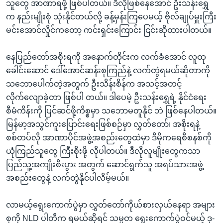
သူတွေ အာဏာရဖို့ ဖြစ်ပါတယ်။ ဒီလိုဖြစ်နေအောင် ဦးသန်းရွှေ
က နည်းမျိုးစုံ သုံးနိုင်တယ်လို့ ခန့်မှန်းကြပေမယ့် ဗိုလ်ချုပ်မှူးကြီး
မင်းအောင်လှိုင်ကတော့ ကင်းရှင်းကြောင်း ငြင်းဆိုထားပါတယ်။
နေပြည်တော်အစိုးရကို အနောက်တိုင်းက လက်ခံအောင် လူထု
ခေါင်းဆောင် ဒေါ်အောင်ဆန်းစုကြည်နဲ့ လက်တွဲရမယ်ဆိုတာကို
သဘောပေါက်တဲ့အတွက် ဦးသိန်းစိန်က အသင့်အတင့်
လိုက်လျောခဲ့တာ ဖြစ်ပါ တယ်။ ဒါပေမဲ့ ဦးသန်းရွှေရဲ့ နိုင်ငံရေး
စီမံကိန်းကို ပြင်ဆင်ဖို့ကိစ္စမှာ သဘောမတူနိုင် ဘဲ ဖြစ်နေပါတယ်။
မြန်မာ့အသွင်ကူးပြောင်းရေးဖြစ်စဉ်မှာ လွှတ်တော်၊ အစိုးရနဲ့
စစ်တပ်လို အာဏာပိုင်အဖွဲ့အစည်းတွေထဲမှာ ဒီမိုကရေစီစနစ်ကို
ယုံကြည်သူတွေ ကြီးစိုးဖို့ လိုပါတယ်။ ဒီလိုလူမျိုးတွေကသာ
ပြည်သူ့အကျိုးစီးပွား အတွက် ဆောင်ရွက်သူ အရပ်သားအဖွဲ့
အစည်းတွေနဲ့ လက်တွဲနိုင်ပါလိမ့်မယ်။
လာမယ့်ရွေးကောက်ပွဲမှာ လွှတ်တော်ကိုယ်စားလှယ်နေရာ အများ
စုကို NLD ပါတီက ရမယ်ဆိုရင် သမ္မတ ရွေးကောက်ပွဲဝင်မယ့် ဒု-