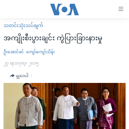
သုံး
ရ
လွယ်ကူ
သတင်းသုံးသပ်ချက်
မူလစာမျက်နှာ
စေ
အကျိုးစီးပွားချင်း ကွဲပြားခြားနားမှု
မြန်မာ
သည့်
ကမ္ဘာ့သတင်းများ
ဦးအောင်ခင်
ကျော်ကျော်သိန်း
Link
ဗွီဒီယို
နိုင်ငံတကာ
၂၇ ၾသဂုတ္၊ ၂၀၁၅
များ
သတင်းလွတ်လပ်ခွင့်
အမေရိကန်
မျှဝေပါ
ပင်မ
ရပ်ဝန်းတခု လမ်းတခု အလွန်
တရုတ်
အကြောင်းအရာ
သို့
အင်္ဂလိပ်စာလေ့လာမယ်
အစ္စရေး-ပါလက်စတိုင်း
ကျော်
အပတ်စဉ်ကဏ္ဍများ
အမေရိကန်သုံးအီဒီယံ
ကြည့်
ရေဒီယိုနှင့်ရုပ်သံ အချက်အလက်များ
မကြေးမုံရဲ့ အင်္ဂလိပ်စာ
ရေဒီယို
ရန်
ပင်မ
ရေဒီယို/တီဗွီအစီအစဉ်
ရုပ်ရှင်ထဲက အင်္ဂလိပ်စာ
တီဗွီ