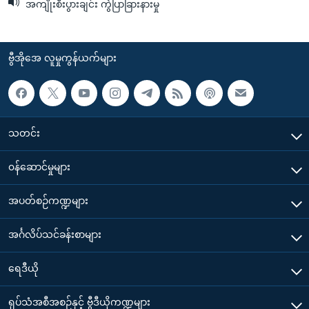
အကျိုးစီးပွားချင်း ကွဲပြာခြားနားမှု
ဗွီအိုအေ လူမှုကွန်ယက်များ
သတင်း
၀န်ဆောင်မှုများ
အပတ်စဉ်ကဏ္ဍများ
အင်္ဂလိပ်သင်ခန်းစာများ
ရေဒီယို
ရုပ်သံအစီအစဉ်နှင့် ဗွီဒီယိုကဏ္ဍများ