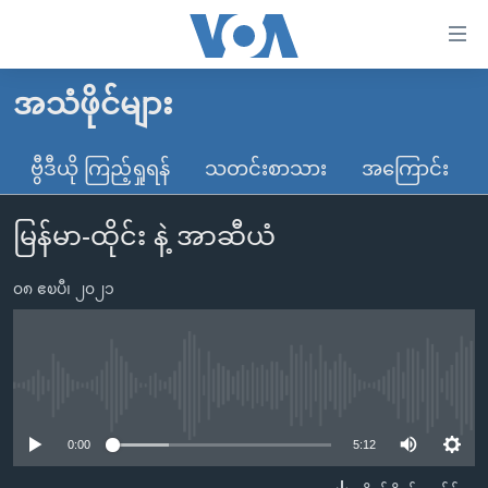
သုံး
ရ
လွယ်ကူ
အသံဖိုင်များ
မူလစာမျက်နှာ
စေ
မြန်မာ
ဗွီဒီယို ကြည့်ရှုရန်
သတင်းစာသား
အကြောင်း
သည့်
ကမ္ဘာ့သတင်းများ
Link
မြန်မာ-ထိုင်း နဲ့ အာဆီယံ
ဗွီဒီယို
နိုင်ငံတကာ
များ
သတင်းလွတ်လပ်ခွင့်
အမေရိကန်
ပင်မ
၀၈ ဧၿပီ၊ ၂၀၂၁
ရပ်ဝန်းတခု လမ်းတခု အလွန်
တရုတ်
အကြောင်းအရာ
သို့
အင်္ဂလိပ်စာလေ့လာမယ်
အစ္စရေး-ပါလက်စတိုင်း
ကျော်
အပတ်စဉ်ကဏ္ဍများ
အမေရိကန်သုံးအီဒီယံ
No media source currently available
ကြည့်
ရေဒီယိုနှင့်ရုပ်သံ အချက်အလက်များ
မကြေးမုံရဲ့ အင်္ဂလိပ်စာ
ရေဒီယို
ရန်
0:00
5:12
ပင်မ
ရေဒီယို/တီဗွီအစီအစဉ်
ရုပ်ရှင်ထဲက အင်္ဂလိပ်စာ
တီဗွီ