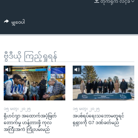
တိုက်ရိုက် လင့်ခ်
အ
သုတပဒေသာ အင်္ဂလိပ်စာ
ညွန်း
Learning English
စာမျက်နှာ
မျှဝေပါ
သို့
ဗွီအိုအေ လူမှုကွန်ယက်များ
ကျော်
ကြည့်
ရန်
ဗွီဒီယို ကြည့်ရှုရန်
ဘာသာစကားများ
ရှာဖွေ
ရန်
နေရာ
သို့
ကျော်
ရန်
၁၅ မတ္၊ ၂၀၂၅
၁၅ မတ္၊ ၂၀၂၅
ရိုဟင်ဂျာ အထောက်အပံ့ဖြတ်
အပစ်ရပ်ရေးသဘောမတူရင်
တောက်မှု ဟန့်တားဖို့ ကုလ
ရုရှားကို G7 ဒဏ်ခတ်မည်
အကြီးအကဲ ကြိုးပမ်းမည်