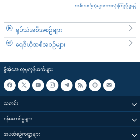
အစီအစဉ်တွဲများအားလုံးကြည့်ရှုရန်
ရုပ်သံအစီအစဉ်များ
ရေဒီယိုအစီအစဉ်များ
ဗွီအိုအေ လူမှုကွန်ယက်များ
သတင်း
၀န်ဆောင်မှုများ
အပတ်စဉ်ကဏ္ဍများ