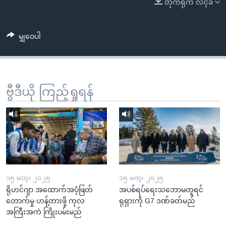
တိုက်ရိုက် လင့်ခ်
အ
သုတပဒေသာ အင်္ဂလိပ်စာ
ညွန်း
Learning English
စာမျက်နှာ
မျှဝေပါ
သို့
ဗွီအိုအေ လူမှုကွန်ယက်များ
ကျော်
ကြည့်
ရန်
ဗွီဒီယို ကြည့်ရှုရန်
ဘာသာစကားများ
ရှာဖွေ
ရန်
နေရာ
သို့
ကျော်
ရန်
၁၅ မတ္၊ ၂၀၂၅
၁၅ မတ္၊ ၂၀၂၅
ရိုဟင်ဂျာ အထောက်အပံ့ဖြတ်
အပစ်ရပ်ရေးသဘောမတူရင်
တောက်မှု ဟန့်တားဖို့ ကုလ
ရုရှားကို G7 ဒဏ်ခတ်မည်
အကြီးအကဲ ကြိုးပမ်းမည်