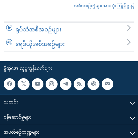
အစီအစဉ်တွဲများအားလုံးကြည့်ရှုရန်
ရုပ်သံအစီအစဉ်များ
ရေဒီယိုအစီအစဉ်များ
ဗွီအိုအေ လူမှုကွန်ယက်များ
သတင်း
၀န်ဆောင်မှုများ
အပတ်စဉ်ကဏ္ဍများ