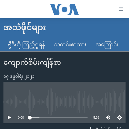
သုံး
ရ
လွယ်ကူ
အသံဖိုင်များ
မူလစာမျက်နှာ
စေ
မြန်မာ
ဗွီဒီယို ကြည့်ရှုရန်
သတင်းစာသား
အကြောင်း
သည့်
ကမ္ဘာ့သတင်းများ
Link
ကျောက်စိမ်းကျိန်စာ
ဗွီဒီယို
နိုင်ငံတကာ
များ
သတင်းလွတ်လပ်ခွင့်
အမေရိကန်
ပင်မ
၀၇ ဇန္နဝါရီ၊ ၂၀၂၁
ရပ်ဝန်းတခု လမ်းတခု အလွန်
တရုတ်
အကြောင်းအရာ
သို့
အင်္ဂလိပ်စာလေ့လာမယ်
အစ္စရေး-ပါလက်စတိုင်း
ကျော်
အပတ်စဉ်ကဏ္ဍများ
အမေရိကန်သုံးအီဒီယံ
No media source currently available
ကြည့်
ရေဒီယိုနှင့်ရုပ်သံ အချက်အလက်များ
မကြေးမုံရဲ့ အင်္ဂလိပ်စာ
ရေဒီယို
ရန်
0:00
5:38
ပင်မ
ရေဒီယို/တီဗွီအစီအစဉ်
ရုပ်ရှင်ထဲက အင်္ဂလိပ်စာ
တီဗွီ