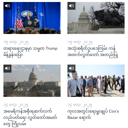
၁၅ မတ္၊ ၂၀၂၅
၁၅ မတ္၊ ၂၀၂၅
တရားရေးဌာနမှာ သမ္မတ Trump
အသုံးစရိတ်ဥပဒေကြမ်း ကန်
မိန့်ခွန်းပြော
အထက်လွှတ်တော် အတည်ပြု
၁၄ မတ္၊ ၂၀၂၅
၁၄ မတ္၊ ၂၀၂၅
အမေရိကန်အစိုးရဆက်လက်
ကုလအတွင်းရေးမှူးချုပ် Cox's
လည်ပတ်ရေး လွှတ်တော်အမတ်
Bazar ရောက်
တွေ ကြိုးပမ်း