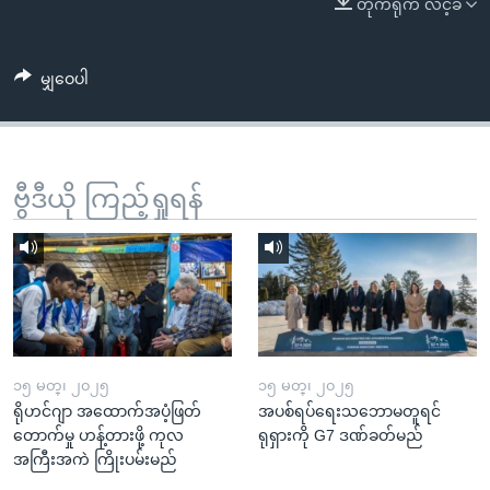
တိုက်ရိုက် လင့်ခ်
အ
သုတပဒေသာ အင်္ဂလိပ်စာ
ညွန်း
Learning English
စာမျက်နှာ
မျှဝေပါ
သို့
ဗွီအိုအေ လူမှုကွန်ယက်များ
ကျော်
ကြည့်
ရန်
ဗွီဒီယို ကြည့်ရှုရန်
ဘာသာစကားများ
ရှာဖွေ
ရန်
နေရာ
သို့
ကျော်
ရန်
၁၅ မတ္၊ ၂၀၂၅
၁၅ မတ္၊ ၂၀၂၅
ရိုဟင်ဂျာ အထောက်အပံ့ဖြတ်
အပစ်ရပ်ရေးသဘောမတူရင်
တောက်မှု ဟန့်တားဖို့ ကုလ
ရုရှားကို G7 ဒဏ်ခတ်မည်
အကြီးအကဲ ကြိုးပမ်းမည်