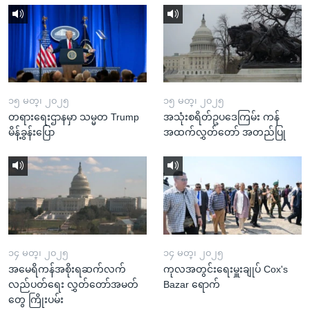
၁၅ မတ္၊ ၂၀၂၅
၁၅ မတ္၊ ၂၀၂၅
တရားရေးဌာနမှာ သမ္မတ Trump
အသုံးစရိတ်ဥပဒေကြမ်း ကန်
မိန့်ခွန်းပြော
အထက်လွှတ်တော် အတည်ပြု
၁၄ မတ္၊ ၂၀၂၅
၁၄ မတ္၊ ၂၀၂၅
အမေရိကန်အစိုးရဆက်လက်
ကုလအတွင်းရေးမှူးချုပ် Cox's
လည်ပတ်ရေး လွှတ်တော်အမတ်
Bazar ရောက်
တွေ ကြိုးပမ်း