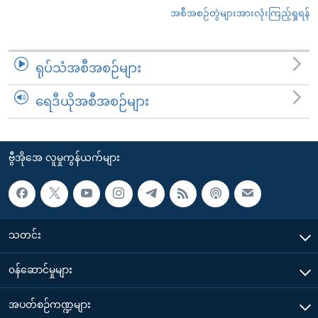
အစီအစဉ်တွဲများအားလုံးကြည့်ရှုရန်
ရုပ်သံအစီအစဉ်များ
ရေဒီယိုအစီအစဉ်များ
ဗွီအိုအေ လူမှုကွန်ယက်များ
သတင်း
၀န်ဆောင်မှုများ
အပတ်စဉ်ကဏ္ဍများ