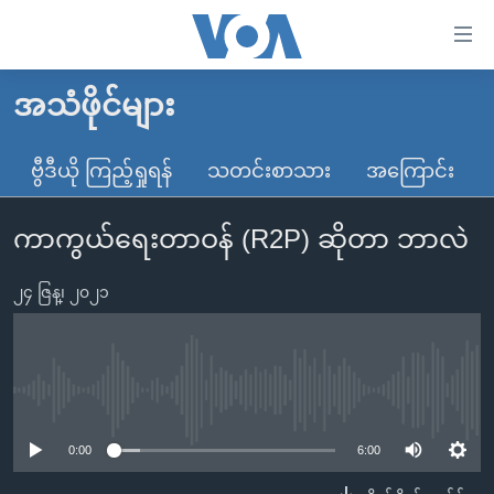
သုံး
ရ
လွယ်ကူ
အသံဖိုင်များ
မူလစာမျက်နှာ
စေ
မြန်မာ
ဗွီဒီယို ကြည့်ရှုရန်
သတင်းစာသား
အကြောင်း
သည့်
ကမ္ဘာ့သတင်းများ
Link
ကာကွယ်ရေးတာဝန် (R2P) ဆိုတာ ဘာလဲ
ဗွီဒီယို
နိုင်ငံတကာ
များ
သတင်းလွတ်လပ်ခွင့်
အမေရိကန်
ပင်မ
၂၄ ဇြန္၊ ၂၀၂၁
ရပ်ဝန်းတခု လမ်းတခု အလွန်
တရုတ်
အကြောင်းအရာ
သို့
အင်္ဂလိပ်စာလေ့လာမယ်
အစ္စရေး-ပါလက်စတိုင်း
ကျော်
အပတ်စဉ်ကဏ္ဍများ
အမေရိကန်သုံးအီဒီယံ
No media source currently available
ကြည့်
ရေဒီယိုနှင့်ရုပ်သံ အချက်အလက်များ
မကြေးမုံရဲ့ အင်္ဂလိပ်စာ
ရေဒီယို
ရန်
0:00
6:00
ပင်မ
ရေဒီယို/တီဗွီအစီအစဉ်
ရုပ်ရှင်ထဲက အင်္ဂလိပ်စာ
တီဗွီ