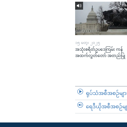
၁၅ မတ္၊ ၂၀၂၅
အသုံးစရိတ်ဥပဒေကြမ်း ကန်
အထက်လွှတ်တော် အတည်ပြု
ရုပ်သံအစီအစဉ်မျာ
ရေဒီယိုအစီအစဉ်မျ