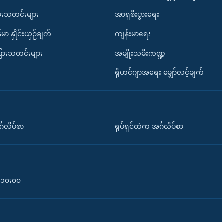
ားသတင်းများ
အာရှစီးပွားရေး
်မာ နှိုင်းယှဉ်ချက်
ကျန်းမာရေး
ပြားသတင်းများ
အမျိုးသမီးကဏ္ဍ
ရိုဟင်ဂျာအရေး မျှော်လင့်ချက်
်္ဂလိပ်စာ
ရုပ်ရှင်ထဲက အင်္ဂလိပ်စာ
၀-၁၀း၀၀