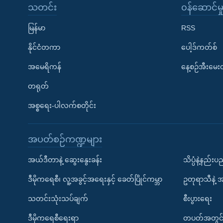
သတင်း
၀န်ဆောင်မှ
မြန်မာ
RSS
နိုင်ငံတကာ
ပေါ့ဒ်ကတ်စ်
အမေရိကန်
နေ့စဉ်အီးမေ
တရုတ်
အစ္စရေး-ပါလက်စတိုင်း
အပတ်စဉ်ကဏ္ဍများ
အယ်ဒီတာနဲ့ ဆွေးနွေးခန်း
သိပ္ပံနဲ့နည်း
ဒီမိုကရေစီ၊ လူ့အခွင့်အရေးနှင့် ခေတ်ပြိုင်ကမ္ဘာ
ဥတုရာသီနဲ့ 
သတင်းသုံးသပ်ချက်
စီးပွားရေး
ဒီမိုကရေစီရေးရာ
တပတ်အတွင်