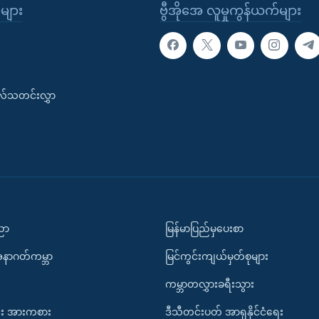
ုများ
ဗွီအိုအေ လူမှုကွန်ယက်များ
းလ်သတင်းလွှာ
ပညာ
မြန်မာပြည်မှပေးစာ
အနာဂတ်ကမ္ဘာ
မြင်ကွင်းကျယ်မှတ်စုများ
ကမ္ဘာတလွှားခရီးသွား
း အားကစား
ဒီသီတင်းပတ် အာရှနိုင်ငံရေး