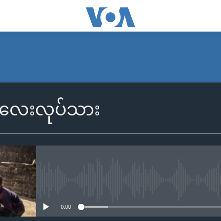
လေးလုပ်သား
No media source currently availa
0:00