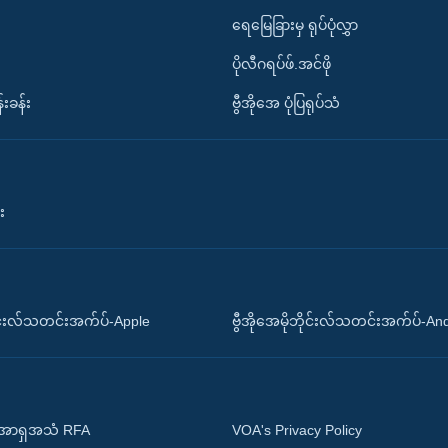
ရေမြေခြားမှ ရုပ်ပုံလွှာ
ပိုလီဂရပ်ဖ်.အင်ဖို
်းခန်း
ဗွီအိုအေ ပုံပြရုပ်သံ
း
ိုင်းလ်သတင်းအက်ပ်-Apple
ဗွီအိုအေမိုဘိုင်းလ်သတင်းအက်ပ်-An
 အာရှအသံ RFA
VOA's Privacy Policy