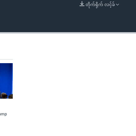
တိုက်ရိုက် လင့်ခ်
EMBED
rump