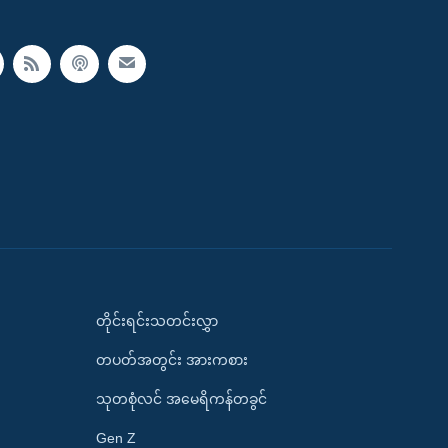
တိုင်းရင်းသတင်းလွှာ
တပတ်အတွင်း အားကစား
သုတစုံလင် အမေရိကန်တခွင်
Gen Z