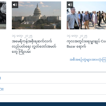
၁၄ မတ္၊ ၂၀၂၅
၁၄ မတ္၊ ၂၀၂၅
အမေရိကန်အစိုးရဆက်လက်
ကုလအတွင်းရေးမှူးချုပ် Co
လည်ပတ်ရေး လွှတ်တော်အမတ်
Bazar ရောက်
တွေ ကြိုးပမ်း
အစီအစဉ်တွဲများအားလုံးကြည့
း
ား