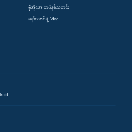
ဗွီအိုအေ တမိနစ်သတင်း
နော်သဇင်ရဲ့ Vlog
droid