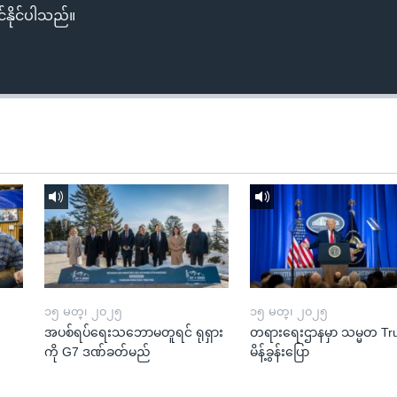
်နိုင်ပါသည်။
၁၅ မတ္၊ ၂၀၂၅
၁၅ မတ္၊ ၂၀၂၅
အပစ်ရပ်ရေးသဘောမတူရင် ရုရှား
တရားရေးဌာနမှာ သမ္မတ T
ကို G7 ဒဏ်ခတ်မည်
မိန့်ခွန်းပြော