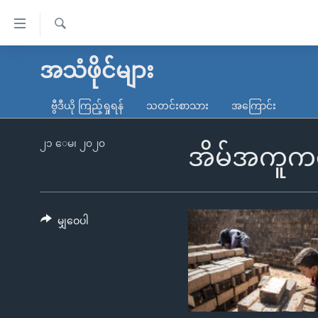
သုံး
ရ
ရှာဖွေ
လွယ်ကူ
မူလစာမျက်နှာ
အသံဖိုင်များ
ရ
စေ
မြန်မာ
လာ
ဗွီဒီယို ကြည့်ရှုရန်
သတင်းစာသား
အကြောင်း
သည့်
ဒ်
ကမ္ဘာ့သတင်းများ
Link
ဗွီဒီယို
နိုင်ငံတကာ
၂၁ ေမ၊ ၂၀၂၀
အိမ်အကူက
များ
သတင်းလွတ်လပ်ခွင့်
အမေရိကန်
ပင်မ
ရပ်ဝန်းတခု လမ်းတခု အလွန်
တရုတ်
အကြောင်းအရာ
အင်္ဂလိပ်စာလေ့လာမယ်
အစ္စရေး-ပါလက်စတိုင်း
မျှဝေပါ
သို့
အပတ်စဉ်ကဏ္ဍများ
အမေရိကန်သုံးအီဒီယံ
ကျော်
ကြည့်
ရေဒီယိုနှင့်ရုပ်သံ အချက်အလက်များ
မကြေးမုံရဲ့ အင်္ဂလိပ်စာ
ရေဒီယို
ရန်
ရေဒီယို/တီဗွီအစီအစဉ်
ရုပ်ရှင်ထဲက အင်္ဂလိပ်စာ
တီဗွီ
ပင်မ