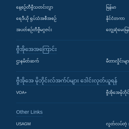
နေ့စဉ်တီဗွီသတင်းလွှာ
မြန်မာ
ရေဒီယို ရုပ်သံအစီအစဉ်
နိုင်ငံတကာ
အပတ်စဉ်တီဗွီမဂ္ဂဇင်း
တွေ့ဆုံမေးမြန
ဗွီအိုအေအကြောင်း
ဌာနမိတ်ဆက်
မီတာလှိုင်းမျာ
ဗွီအိုအေ မိုဘိုင်းလ်အက်ပ်များ ဒေါင်းလုတ်ယူရန်
Learning English
VOA+
ဗွီအိုအေမိုဘ
ဗွီအိုအေ လူမှုကွန်ယက်များ
Other Links
USAGM
လွတ်လပ်တဲ့