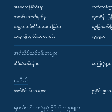
အမေရိကန်နိုင်ငံရေး
လယ်ယာစီးပွ
သတင်းထောက်မှတ်စု
ယူကရိန်း၊ မြန
ကမ္ဘာ့သတင်းမီဒီယာထဲက မြန်မာ
ထူးခြားဆန်း
ကမ္ဘာ့ မြန်မာ့ မီဒီယာမြင်ကွင်း
လူမှုရှုခင်း
အင်္ဂလိပ်သင်ခန်းစာများ
အီဒီယံသင်ခန်းစာ
မကြေးမုံရဲ့အင
ရေဒီယို
နံနက်ပိုင်း ၆း၀၀-ရး၀၀
ညပိုင်း ၉း၀
ရုပ်သံအစီအစဉ်နှင့် ဗွီဒီယိုကဏ္ဍများ