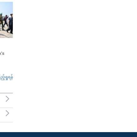
x's
်ရှုရန်