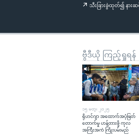
သုတပဒေသာ အင်္ဂလိပ်စာ
အ
သီးခြားခွဲထုတ်၍ နားဆင
ညွန်း
စာမျက်နှာ
သို့
ကျော်
ကြည့်
ရန်
ဗွီဒီယို ကြည့်ရှုရန်
ရှာဖွေ
ရန်
နေရာ
သို့
ကျော်
ရန်
၁၅ မတ္၊ ၂၀၂၅
ရိုဟင်ဂျာ အထောက်အပံ့ဖြတ်
တောက်မှု ဟန့်တားဖို့ ကုလ
အကြီးအကဲ ကြိုးပမ်းမည်