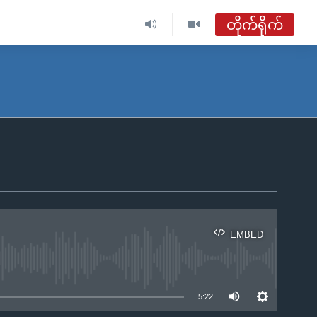
တိုက်ရိုက်
ဗွီအိုအေ မြန်မာနံနက်ခင်း
တိုက်ရိုက်ထုတ်လွှင့်မှု
အစီအစဉ်များ
ဗွီအိုအေ မြန်မာနံနက်ခင်း
ရေဒီယိုတိုက်ရိုက်နားဆင်ရန်
EMBED
ble
5:22