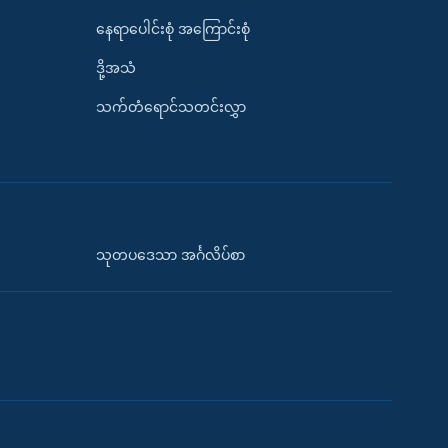
နေရာပေါင်းစုံ အကြောင်းစုံ
ဒို့အသံ
သက်တံရောင်သတင်းလွှာ
သုတပဒေသာ အင်္ဂလိပ်စာ