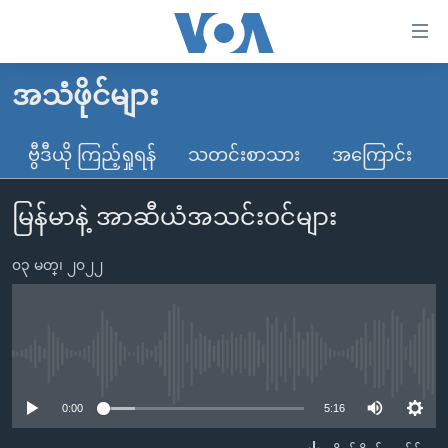
သုံး
ရ
လွယ်ကူ
အသံဖိုင်များ
မူလစာမျက်နှာ
စေ
မြန်မာ
ဗွီဒီယို ကြည့်ရှုရန်
သတင်းစာသား
အကြောင်း
သည့်
ကမ္ဘာ့သတင်းများ
Link
မြန်မာနဲ့ အာဆီယံအသင်းဝင်များ
ဗွီဒီယို
နိုင်ငံတကာ
များ
သတင်းလွတ်လပ်ခွင့်
အမေရိကန်
ပင်မ
၀၃ မတ္၊ ၂၀၂၂
ရပ်ဝန်းတခု လမ်းတခု အလွန်
တရုတ်
အကြောင်းအရာ
သို့
အင်္ဂလိပ်စာလေ့လာမယ်
အစ္စရေး-ပါလက်စတိုင်း
ကျော်
အပတ်စဉ်ကဏ္ဍများ
အမေရိကန်သုံးအီဒီယံ
No media source currently available
ကြည့်
ရေဒီယိုနှင့်ရုပ်သံ အချက်အလက်များ
မကြေးမုံရဲ့ အင်္ဂလိပ်စာ
ရေဒီယို
ရန်
0:00
5:16
ပင်မ
ရေဒီယို/တီဗွီအစီအစဉ်
ရုပ်ရှင်ထဲက အင်္ဂလိပ်စာ
တီဗွီ