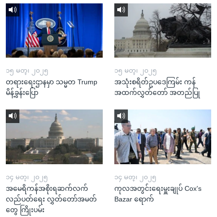
၁၅ မတ္၊ ၂၀၂၅
၁၅ မတ္၊ ၂၀၂၅
တရားရေးဌာနမှာ သမ္မတ Trump
အသုံးစရိတ်ဥပဒေကြမ်း ကန်
မိန့်ခွန်းပြော
အထက်လွှတ်တော် အတည်ပြု
၁၄ မတ္၊ ၂၀၂၅
၁၄ မတ္၊ ၂၀၂၅
အမေရိကန်အစိုးရဆက်လက်
ကုလအတွင်းရေးမှူးချုပ် Cox's
လည်ပတ်ရေး လွှတ်တော်အမတ်
Bazar ရောက်
တွေ ကြိုးပမ်း