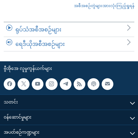
အစီအစဉ်တွဲများအားလုံးကြည့်ရှုရန်
ရုပ်သံအစီအစဉ်များ
ရေဒီယိုအစီအစဉ်များ
ဗွီအိုအေ လူမှုကွန်ယက်များ
သတင်း
၀န်ဆောင်မှုများ
အပတ်စဉ်ကဏ္ဍများ