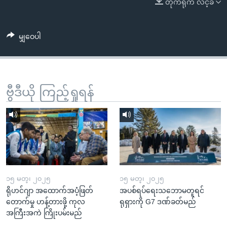
တိုက်ရိုက် လင့်ခ်
အ
သုတပဒေသာ အင်္ဂလိပ်စာ
ညွန်း
Learning English
စာမျက်နှာ
မျှဝေပါ
သို့
ဗွီအိုအေ လူမှုကွန်ယက်များ
ကျော်
ကြည့်
ရန်
ဗွီဒီယို ကြည့်ရှုရန်
ဘာသာစကားများ
ရှာဖွေ
ရန်
နေရာ
သို့
ကျော်
ရန်
၁၅ မတ္၊ ၂၀၂၅
၁၅ မတ္၊ ၂၀၂၅
ရိုဟင်ဂျာ အထောက်အပံ့ဖြတ်
အပစ်ရပ်ရေးသဘောမတူရင်
တောက်မှု ဟန့်တားဖို့ ကုလ
ရုရှားကို G7 ဒဏ်ခတ်မည်
အကြီးအကဲ ကြိုးပမ်းမည်