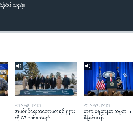
်နိုင်ပါသည်။
၁၅ မတ္၊ ၂၀၂၅
၁၅ မတ္၊ ၂၀၂၅
အပစ်ရပ်ရေးသဘောမတူရင် ရုရှား
တရားရေးဌာနမှာ သမ္မတ T
ကို G7 ဒဏ်ခတ်မည်
မိန့်ခွန်းပြော