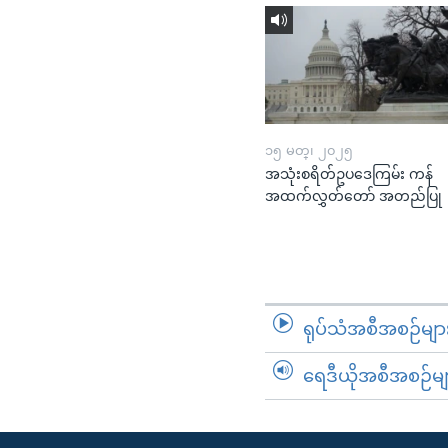
၁၅ မတ္၊ ၂၀၂၅
အသုံးစရိတ်ဥပဒေကြမ်း ကန်
အထက်လွှတ်တော် အတည်ပြု
ရုပ်သံအစီအစဉ်မျာ
ရေဒီယိုအစီအစဉ်မျ