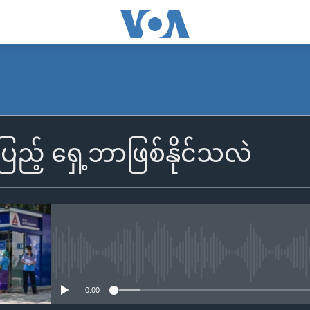
ြည့် ရှေ့ဘာဖြစ်နိုင်သလဲ
No media source currently availa
0:00