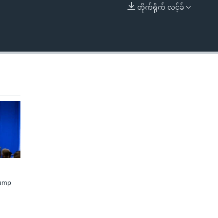
တိုက်ရိုက် လင့်ခ်
EMBED
rump