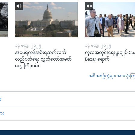
၁၄ မတ္၊ ၂၀၂၅
၁၄ မတ္၊ ၂၀၂၅
အမေရိကန်အစိုးရဆက်လက်
ကုလအတွင်းရေးမှူးချုပ် Co
လည်ပတ်ရေး လွှတ်တော်အမတ်
Bazar ရောက်
တွေ ကြိုးပမ်း
အစီအစဉ်တွဲများအားလုံးကြည့
း
ား