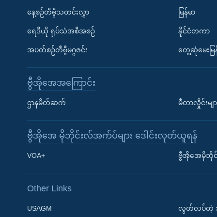
နေ့စဉ်တီဗွီသတင်းလွှာ
မြန်မာ
ရေဒီယို ရုပ်သံအစီအစဉ်
နိုင်ငံတကာ
အပတ်စဉ်တီဗွီမဂ္ဂဇင်း
တွေ့ဆုံမေးမြန
ဗွီအိုအေအကြောင်း
ဌာနမိတ်ဆက်
မီတာလှိုင်းမျာ
ဗွီအိုအေ မိုဘိုင်းလ်အက်ပ်များ ဒေါင်းလုတ်ယူရန်
Learning English
VOA+
ဗွီအိုအေမိုဘ
ဗွီအိုအေ လူမှုကွန်ယက်များ
Other Links
USAGM
လွတ်လပ်တဲ့