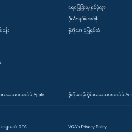
ရေမြေခြားမှ ရုပ်ပုံလွှာ
ပိုလီဂရပ်ဖ်.အင်ဖို
်းခန်း
ဗွီအိုအေ ပုံပြရုပ်သံ
း
ိုင်းလ်သတင်းအက်ပ်-Apple
ဗွီအိုအေမိုဘိုင်းလ်သတင်းအက်ပ်-An
 အာရှအသံ RFA
VOA's Privacy Policy