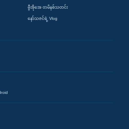
ဗွီအိုအေ တမိနစ်သတင်း
နော်သဇင်ရဲ့ Vlog
droid