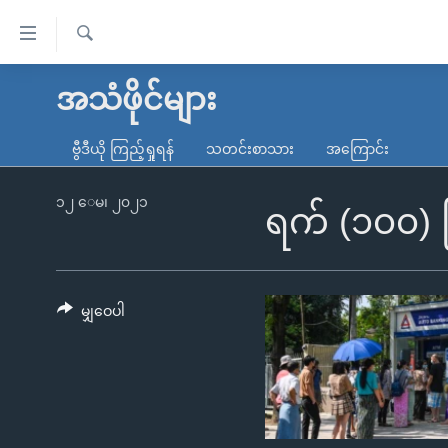
သုံး
ရ
ရှာဖွေ
လွယ်ကူ
မူလစာမျက်နှာ
အသံဖိုင်များ
ရ
စေ
မြန်မာ
လာ
ဗွီဒီယို ကြည့်ရှုရန်
သတင်းစာသား
အကြောင်း
သည့်
ဒ်
ကမ္ဘာ့သတင်းများ
Link
ဗွီဒီယို
နိုင်ငံတကာ
၁၂ ေမ၊ ၂၀၂၁
ရက် (၁၀၀) ပ
များ
သတင်းလွတ်လပ်ခွင့်
အမေရိကန်
ပင်မ
ရပ်ဝန်းတခု လမ်းတခု အလွန်
တရုတ်
အကြောင်းအရာ
အင်္ဂလိပ်စာလေ့လာမယ်
အစ္စရေး-ပါလက်စတိုင်း
မျှဝေပါ
သို့
အပတ်စဉ်ကဏ္ဍများ
အမေရိကန်သုံးအီဒီယံ
ကျော်
ကြည့်
ရေဒီယိုနှင့်ရုပ်သံ အချက်အလက်များ
မကြေးမုံရဲ့ အင်္ဂလိပ်စာ
ရေဒီယို
ရန်
ရေဒီယို/တီဗွီအစီအစဉ်
ရုပ်ရှင်ထဲက အင်္ဂလိပ်စာ
တီဗွီ
ပင်မ