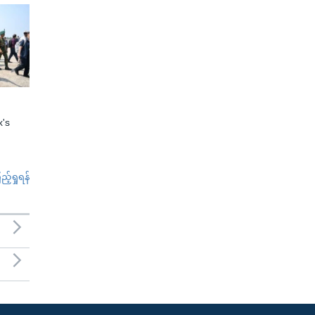
x's
်ရှုရန်