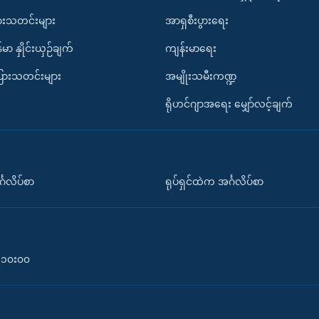
ားသတင်းများ
အာရှစီးပွားရေး
်မာ နှိုင်းယှဉ်ချက်
ကျန်းမာရေး
ပြားသတင်းများ
အမျိုးသမီးကဏ္ဍ
ရိုဟင်ဂျာအရေး မျှော်လင့်ချက်
်္ဂလိပ်စာ
ရုပ်ရှင်ထဲက အင်္ဂလိပ်စာ
၀-၁၀း၀၀