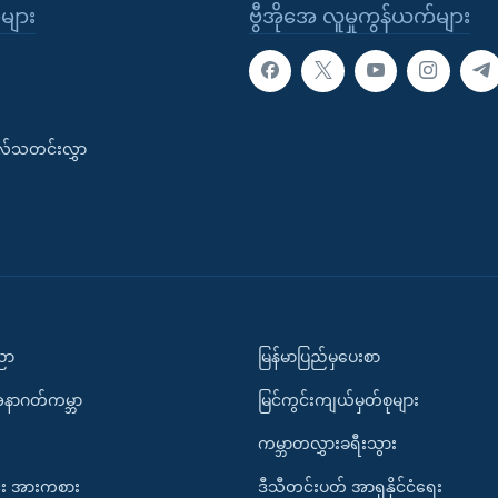
ုများ
ဗွီအိုအေ လူမှုကွန်ယက်များ
းလ်သတင်းလွှာ
ပညာ
မြန်မာပြည်မှပေးစာ
အနာဂတ်ကမ္ဘာ
မြင်ကွင်းကျယ်မှတ်စုများ
ကမ္ဘာတလွှားခရီးသွား
း အားကစား
ဒီသီတင်းပတ် အာရှနိုင်ငံရေး