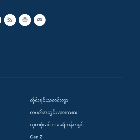
တိုင်းရင်းသတင်းလွှာ
တပတ်အတွင်း အားကစား
သုတစုံလင် အမေရိကန်တခွင်
Gen Z