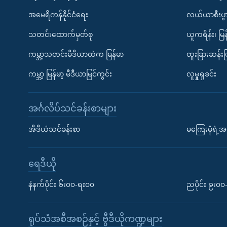
အမေရိကန်နိုင်ငံရေး
လယ်ယာစီးပွ
သတင်းထောက်မှတ်စု
ယူကရိန်း၊ မြန
ကမ္ဘာ့သတင်းမီဒီယာထဲက မြန်မာ
ထူးခြားဆန်း
ကမ္ဘာ့ မြန်မာ့ မီဒီယာမြင်ကွင်း
လူမှုရှုခင်း
အင်္ဂလိပ်သင်ခန်းစာများ
အီဒီယံသင်ခန်းစာ
မကြေးမုံရဲ့အင
ရေဒီယို
နံနက်ပိုင်း ၆း၀၀-ရး၀၀
ညပိုင်း ၉း၀
ရုပ်သံအစီအစဉ်နှင့် ဗွီဒီယိုကဏ္ဍများ