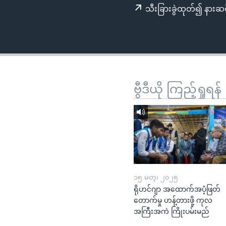
သုတပဒေသာ အင်္ဂလိပ်စာ
အ
သီးခြားခွဲထုတ်၍ နားဆင
ညွန်း
စာမျက်နှာ
သို့
ကျော်
ကြည့်
ရန်
ဗွီဒီယို ကြည့်ရှုရန်
ရှာဖွေ
ရန်
နေရာ
သို့
ကျော်
ရန်
၁၅ မတ္၊ ၂၀၂၅
ရိုဟင်ဂျာ အထောက်အပံ့ဖြတ်
တောက်မှု ဟန့်တားဖို့ ကုလ
အကြီးအကဲ ကြိုးပမ်းမည်