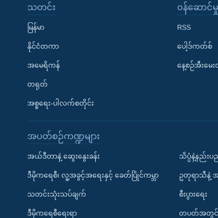
သတင်း
၀န်ဆောင်မှ
မြန်မာ
RSS
နိုင်ငံတကာ
ပေါ့ဒ်ကတ်စ်
အမေရိကန်
နေ့စဉ်အီးမေ
တရုတ်
အစ္စရေး-ပါလက်စတိုင်း
အပတ်စဉ်ကဏ္ဍများ
အယ်ဒီတာနဲ့ ဆွေးနွေးခန်း
သိပ္ပံနဲ့နည်း
ဒီမိုကရေစီ၊ လူ့အခွင့်အရေးနှင့် ခေတ်ပြိုင်ကမ္ဘာ
ဥတုရာသီနဲ့ 
သတင်းသုံးသပ်ချက်
စီးပွားရေး
ဒီမိုကရေစီရေးရာ
တပတ်အတွင်