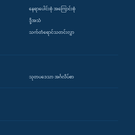
နေရာပေါင်းစုံ အကြောင်းစုံ
ဒို့အသံ
သက်တံရောင်သတင်းလွှာ
သုတပဒေသာ အင်္ဂလိပ်စာ