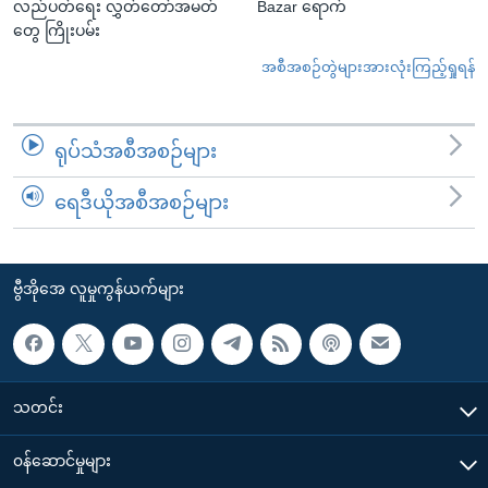
လည်ပတ်ရေး လွှတ်တော်အမတ်
Bazar ရောက်
တွေ ကြိုးပမ်း
အစီအစဉ်တွဲများအားလုံးကြည့်ရှုရန်
ရုပ်သံအစီအစဉ်များ
ရေဒီယိုအစီအစဉ်များ
ဗွီအိုအေ လူမှုကွန်ယက်များ
သတင်း
၀န်ဆောင်မှုများ