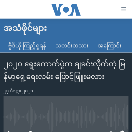
သုံး
ရ
လွယ်ကူ
အသံဖိုင်များ
မူလစာမျက်နှာ
စေ
မြန်မာ
ဗွီဒီယို ကြည့်ရှုရန်
သတင်းစာသား
အကြောင်း
သည့်
ကမ္ဘာ့သတင်းများ
Link
၂၀၂၀ ရွေးကောက်ပွဲက ချခင်းလိုက်တဲ့ မြ
ဗွီဒီယို
နိုင်ငံတကာ
များ
သတင်းလွတ်လပ်ခွင့်
အမေရိကန်
န်မာ့ရှေ့ရေးလမ်း ဖြောင့်ဖြူးမလား
ပင်မ
ရပ်ဝန်းတခု လမ်းတခု အလွန်
တရုတ်
အကြောင်းအရာ
၂၃ ဒီဇင္ဘာ၊ ၂၀၂၀
သို့
အင်္ဂလိပ်စာလေ့လာမယ်
အစ္စရေး-ပါလက်စတိုင်း
ကျော်
အပတ်စဉ်ကဏ္ဍများ
အမေရိကန်သုံးအီဒီယံ
ကြည့်
ရေဒီယိုနှင့်ရုပ်သံ အချက်အလက်များ
မကြေးမုံရဲ့ အင်္ဂလိပ်စာ
ရေဒီယို
ရန်
No media source currently available
ပင်မ
ရေဒီယို/တီဗွီအစီအစဉ်
ရုပ်ရှင်ထဲက အင်္ဂလိပ်စာ
တီဗွီ