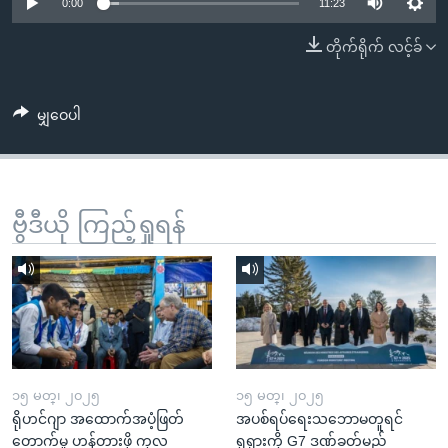
အ
0:00
11:23
သုတပဒေသာ အင်္ဂလိပ်စာ
ညွန်း
Learning English
တိုက်ရိုက် လင့်ခ်
စာမျက်နှာ
သို့
ဗွီအိုအေ လူမှုကွန်ယက်များ
ကျော်
မျှဝေပါ
ကြည့်
ရန်
ဘာသာစကားများ
ရှာဖွေ
ဗွီဒီယို ကြည့်ရှုရန်
ရန်
နေရာ
သို့
ကျော်
ရန်
၁၅ မတ္၊ ၂၀၂၅
၁၅ မတ္၊ ၂၀၂၅
ရိုဟင်ဂျာ အထောက်အပံ့ဖြတ်
အပစ်ရပ်ရေးသဘောမတူရင်
တောက်မှု ဟန့်တားဖို့ ကုလ
ရုရှားကို G7 ဒဏ်ခတ်မည်