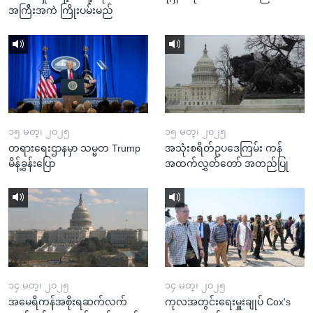
အကြီးအကဲ ကြိုးပမ်းမည်
၁၅ မတ္၊ ၂၀၂၅
၁၅ မတ္၊ ၂၀၂၅
တရားရေးဌာနမှာ သမ္မတ Trump
အသုံးစရိတ်ဥပဒေကြမ်း ကန်
မိန့်ခွန်းပြော
အထက်လွှတ်တော် အတည်ပြု
၁၄ မတ္၊ ၂၀၂၅
၁၄ မတ္၊ ၂၀၂၅
အမေရိကန်အစိုးရဆက်လက်
ကုလအတွင်းရေးမှူးချုပ် Cox's