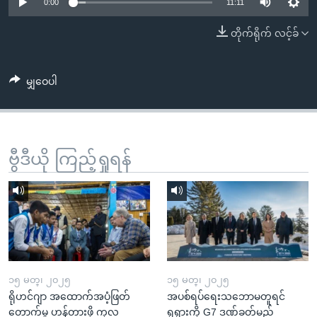
အ
0:00
11:11
သုတပဒေသာ အင်္ဂလိပ်စာ
ညွန်း
Learning English
တိုက်ရိုက် လင့်ခ်
စာမျက်နှာ
သို့
ဗွီအိုအေ လူမှုကွန်ယက်များ
ကျော်
မျှဝေပါ
ကြည့်
ရန်
ဘာသာစကားများ
ရှာဖွေ
ဗွီဒီယို ကြည့်ရှုရန်
ရန်
နေရာ
သို့
ကျော်
ရန်
၁၅ မတ္၊ ၂၀၂၅
၁၅ မတ္၊ ၂၀၂၅
ရိုဟင်ဂျာ အထောက်အပံ့ဖြတ်
အပစ်ရပ်ရေးသဘောမတူရင်
တောက်မှု ဟန့်တားဖို့ ကုလ
ရုရှားကို G7 ဒဏ်ခတ်မည်