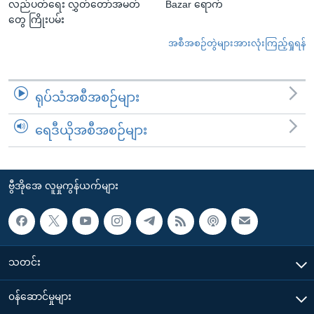
လည်ပတ်ရေး လွှတ်တော်အမတ်
Bazar ရောက်
တွေ ကြိုးပမ်း
အစီအစဉ်တွဲများအားလုံးကြည့်ရှုရန်
ရုပ်သံအစီအစဉ်များ
ရေဒီယိုအစီအစဉ်များ
ဗွီအိုအေ လူမှုကွန်ယက်များ
သတင်း
၀န်ဆောင်မှုများ