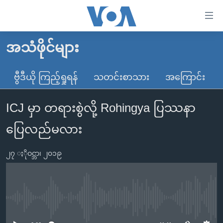
သုံး
ရ
လွယ်ကူ
အသံဖိုင်များ
မူလစာမျက်နှာ
စေ
မြန်မာ
ဗွီဒီယို ကြည့်ရှုရန်
သတင်းစာသား
အကြောင်း
သည့်
ကမ္ဘာ့သတင်းများ
Link
ICJ မှာ တရားစွဲလို့ Rohingya ပြဿနာ
ဗွီဒီယို
နိုင်ငံတကာ
များ
သတင်းလွတ်လပ်ခွင့်
အမေရိကန်
ပြေလည်မလား
ပင်မ
ရပ်ဝန်းတခု လမ်းတခု အလွန်
တရုတ်
အကြောင်းအရာ
၂၇ ႏိုဝင္ဘာ၊ ၂၀၁၉
သို့
အင်္ဂလိပ်စာလေ့လာမယ်
အစ္စရေး-ပါလက်စတိုင်း
ကျော်
အပတ်စဉ်ကဏ္ဍများ
အမေရိကန်သုံးအီဒီယံ
ကြည့်
ရေဒီယိုနှင့်ရုပ်သံ အချက်အလက်များ
မကြေးမုံရဲ့ အင်္ဂလိပ်စာ
ရေဒီယို
ရန်
No media source currently available
ပင်မ
ရေဒီယို/တီဗွီအစီအစဉ်
ရုပ်ရှင်ထဲက အင်္ဂလိပ်စာ
တီဗွီ