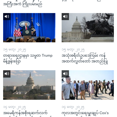
အကြီးအကဲ ကြိုးပမ်းမည်
၁၅ မတ္၊ ၂၀၂၅
၁၅ မတ္၊ ၂၀၂၅
တရားရေးဌာနမှာ သမ္မတ Trump
အသုံးစရိတ်ဥပဒေကြမ်း ကန်
မိန့်ခွန်းပြော
အထက်လွှတ်တော် အတည်ပြု
၁၄ မတ္၊ ၂၀၂၅
၁၄ မတ္၊ ၂၀၂၅
အမေရိကန်အစိုးရဆက်လက်
ကုလအတွင်းရေးမှူးချုပ် Cox's