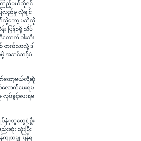
ြည့်မယ်ဆိုရင်
ေလည်မှု လိုချင်
လို့တော့ မဆိုလို
 ပြန်စဖို့ သိပ်
ဒီလောက် ခါးသီး
် တက်လာလို့ ဒါ
ဖို့ အဆင်သင့်ပဲ
ိုက်တော့မယ်လို့ဆို
ဘယ်လောက်ပေးရမ
 လုပ်ခွင့်ပေးရမ
်နံှသူတွေနဲ့ ဦး
်းဆုံး သုံးပြီး
်ကျသမျှ ပြန်ရ