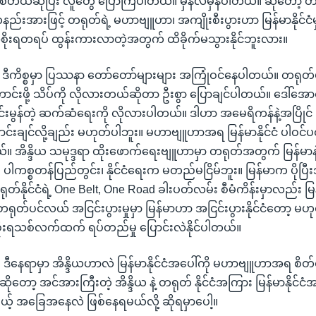
 ဖြစ်တယ်ဆိုပြီး လူတွေ ပြောကြပါတယ်။ မှန်လဲမှန်ပါတယ်။ ဆိုတော့ တ
်းအားဖြင့် တရုတ်ရဲ့ မဟာဗျူဟာ၊ အကျိုးစီးပွားဟာ မြန်မာနိုင်ငံမ
ီအစိုးရတရပ် ထွန်းကားလာတဲ့အတွက် ထိခိုက်မသွားနိုင်ဘူးလား။
။ ဒီကိစ္စမှာ ပြဿနာ တော်တော်များများ အကြုံဝင်နေပါတယ်။ တရုတ
င်းဖို့ သိပ်ကို လိုလားတယ်ဆိုတာ ဦးစွာ ပြောချင်ပါတယ်။ ဒေါ်အောင
မွန်တဲ့ ဆက်ဆံရေးကို လိုလားပါတယ်။ ဒါဟာ အမေရိကန်နဲ့အပြိုင် မြန
်းချင်လို့ချည်း မဟုတ်ပါဘူး။ မဟာဗျူဟာအရ မြန်မာနိုင်ငံ ပါဝင်
 အိန္ဒိယ သမုဒ္ဒရာ ထိုးဖောက်ရေးဗျူဟာမှာ တရုတ်အတွက် မြန်မာနဲ့ 
ယ်။ ပါကစ္စတန်ပြည်တွင်း၊ နိုင်ငံရေးက မတည်မငြိမ်ဘူး။ မြန်မာက ပိုပ
တ်နိုင်ငံရဲ့ One Belt, One Road ခါးပတ်လမ်း စီမံကိန်းမှာလည်း
တ်ပင်လယ် အငြင်းပွားမှုမှာ မြန်မာဟာ အငြင်းပွားနိုင်ငံတော့ မဟု
ိုးရသစ်လက်ထက် ရပ်တည်မှု ပြောင်းလဲနိုင်ပါတယ်။
 ဒီနေရာမှာ အိန္ဒိယဟာလဲ မြန်မာနိုင်ငံအပေါ်ကို မဟာဗျူဟာအရ စိတ်ဝင
ိုတော့ အင်အားကြီးတဲ့ အိန္ဒိယ နဲ့ တရုတ် နိုင်ငံအကြား မြန်မာနိုင်
ယ့် အခြေအနေလဲ ဖြစ်နေရမယ်လို့ ဆိုရမှာပေါ့။