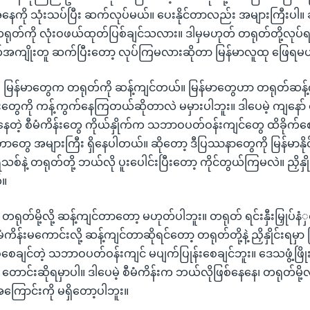
ို သုံးသပ်ပြီး ဆက်လုပ်မယ်။ ပေးနိုင်တာလည်း အများကြီးပါ။ 
 တရုတ်ကို လုံးဝဖယ်ထုတ်ပြစ်ချင်သလား။ ဒါမှမဟုတ် တရုတ်တို့လုပ်ရပ
က်အကျိုးတူ ဆက်ပြီးတော့ လုပ်ကြမလားဆိုတာ မြန်မာလူထု ဖြေရမယ့်
။ မြန်မာတွေက တရုတ်ကို ဆန့်ကျင်တယ်။ မြန်မာတွေဟာ တရုတ်ဆန့်
ကိန်းတွေကို ကန့်ကွက်နေကြတယ်ဆိုတာလဲ မမှားပါဘူး။ ဒါပေမဲ့ ကျနေ
ေတဲ့ စီမံကိန်းတွေ ကိုယ်နှိုက်က သဘာဝပတ်ဝန်းကျင်တွေ ထိခိုက
ွေ အများကြီး ရှိနေပါတယ်။ ဆိုတော့ ဒီပြဿနာတွေကို မြန်မာနို
သစ်နဲ့ တရုတ်တို့ ဘယ်လို ပူးပေါင်းပြီးတော့ ကိုင်တွယ်ကြမလဲ။ ညှိန
်။
တရုတ်မို့လို့ ဆန့်ကျင်တာတော့ မဟုတ်ပါဘူး။ တရုတ် ရင်းနှီးမြှုပ်နံှ
ံကိန်းမကောင်းလို့ ဆန့်ကျင်တာဆိုရင်တော့ တရုတ်တို့နဲ့ ညှိနှိုင်းရမှ
စ်စေချင်တဲ့ သဘာဝပတ်ဝန်းကျင် မပျက်ပြုန်းစေချင်ဘူး။ ဒေသဖွံ့ဖြိ
ာင်းဆိုရမှာပါ။ ဒါပေမဲ့ စီမံကိန်းက ဘယ်လိုဖြစ်နေနေ၊ တရုတ်မို့လို
ာအကြောင်းကို မရှိတော့ပါဘူး။