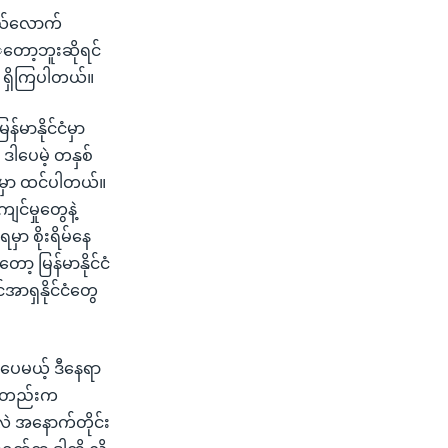
 ဘယ်လောက်
ံှတော့ဘူးဆိုရင်
ေ ရှိကြပါတယ်။
်မာနိုင်ငံမှာ
။ ဒါပေမဲ့ တနှစ်
ှိမှာ ထင်ပါတယ်။
င်မှုတွေနဲ့
ရမှာ စိုးရိမ်နေ
့ မြန်မာနိုင်ငံ
အာရှနိုင်ငံတွေ
ုပေမယ့် ဒီနေရာ
စကတည်းက
လဲ အနောက်တိုင်း