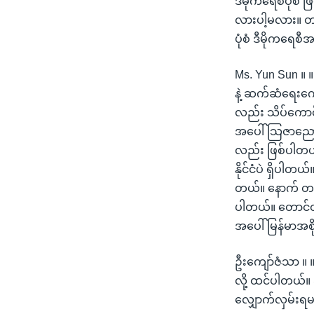
ဒီမိုကရေစီပုံစံ
လားပါ့မလား။ တနည
ပုံစံ ဒီမိုကရေစ
Ms. Yun Sun ။ 
နဲ့ ဆက်ဆံရေးကော
လည်း သိပ်ကောင်း
အပေါ် သြဇာညောင
လည်း ဖြစ်ပါတယ်။
နိုင်ငံပဲ ရှိပါတ
တယ်။ နောက် တရု
ပါတယ်။ တောင်တရု
အပေါ် မြန်မာအစ
ဦးကျော်ဇံသာ ။ ။
လို့ ထင်ပါတယ်။ ဆ
လျှောက်လှမ်းရမ