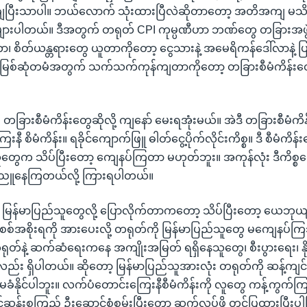
ချပြီးသာပါ။ ဘယ်လောက် သုံးထားပြီလဲဆိုတာတော့ အတိအကျ မသိ
ျားပါတယ်။ ဒီအတွက် တရုတ် CPI ကုမ္ပဏီဟာ ဘဏ်တွေ တခြားအဖ
ာ၊ စိတ်ယန္တရားတွေ ယူတာကိုတော့ ငွေသားနဲ့ အမေရိကန်ဒေါ်လာနဲ့ ပ
 မြစ်ဆုံတမံအတွက် သက်သက်ကုန်ကျတာကိုတော့ တခြားစီမံကိန်းတွ
။
 တခြားစီမံကိန်းတွေဆိုလို့ ကျနော် မေးရအုံးမယ်။ အဲဒီ တခြားစီမံကိ
ီ စိမံကိန်း။ ရခိုင်ကျောက်ဖြူ ဓါတ်ငွေ့ပိုက်လိုင်းကိစ္စ။ ဒီ စီမံကိန
်သူတွေက သိပ်ပြီးတော့ ကျေနပ်ကြတာ မဟုတ်ဘူး။ အကုန်လုံး ဒီကိစ္
်းညူနေကြတယ်လို့ ကြားရပါတယ်။
။ မြန်မာပြည်သူတွေလို့ ပြောလိုက်တာကတော့ သိပ်ပြီးတော့ ယေဘု
 စစ်အစိုးရကို အားပေးလို့ တရုတ်ကို မြန်မာပြည်သူတွေ မကျေနပ်ကြဘ
ုတ်နဲ့ ဆက်ဆံရေးကနေ အကျိုးအမြတ် ရရှိနေသူတွေ၊ စီးပွားရေး၊ နို
်း ရှိပါတယ်။ ဆိုတော့ မြန်မာပြည်သူအားလုံး တရုတ်ကို ဆန့်ကျ
ံနိုင်ပါဘူး။ လက်ပံတောင်းကြေးနီစီမံကိန်းကို လူတွေ ကန့်ကွက်
င်ဆန်းစုကြည် ဦးဆောင်စုံစမ်းပြီးတော့ ဆက်လုပ်ဖို့ တင်ပြထားပြီး