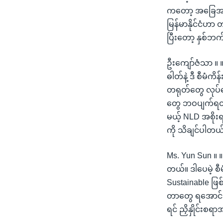
ကတော့ အခြေအနေက
မြန်မာနိုင်ငံဟာ
ပြီးတော့ နှစ်ဘ
ဦးကျော်ဇံသာ ။ 
ဓါတ်နဲ့ ဒီ စီမံ
တရုတ်တွေ လုပ်န
တွေ ဘဝပျက်ရတာတ
မယ့် NLD အစိုးရ
ကို သိချင်ပါတယ
Ms. Yun Sun ။ ။ 
တယ်။ ဒါပေမဲ့ စီမ
Sustainable ဖြ
တာတွေ ရအောင် တေ
ရင် ညှိနှိုင်းစရ