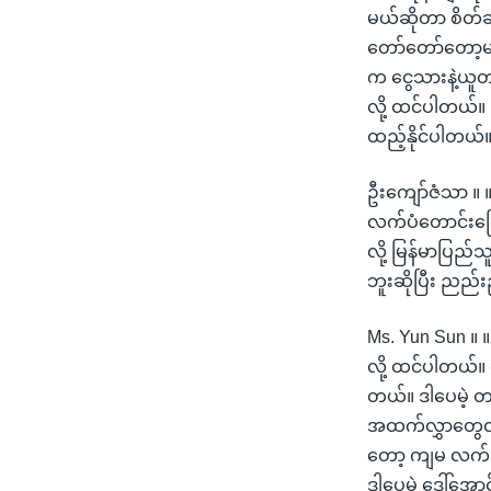
မယ်ဆိုတာ စိတ်
တော်တော်တော့မ
က ငွေသားနဲ့ယူတ
လို့ ထင်ပါတယ်။
ထည့်နိုင်ပါတယ်
ဦးကျော်ဇံသာ ။ ။
လက်ပံတောင်းကြေးန
လို့ မြန်မာပြည
ဘူးဆိုပြီး ညည
Ms. Yun Sun ။ 
လို့ ထင်ပါတယ်။
တယ်။ ဒါပေမဲ့ တရ
အထက်လွှာတွေလည
တော့ ကျမ လက်မခ
ဒါပေမဲ့ ဒေါ်အော