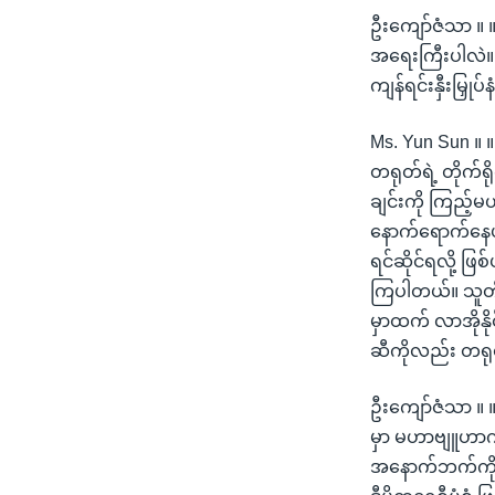
ဦးကျော်ဇံသာ ။ ။
အရေးကြီးပါလဲ။ တ
ကျန်ရင်းနှီးမြ
Ms. Yun Sun ။ ။ 
တရုတ်ရဲ့ တိုက်ရို
ချင်းကို ကြည့်မ
နောက်ရောက်နေပါတ
ရင်ဆိုင်ရလို့ ဖြစ
ကြပါတယ်။ သူတို
မှာထက် လာအိုနို
ဆီကိုလည်း တရုတ
ဦးကျော်ဇံသာ ။ 
မှာ မဟာဗျူဟာက
အနောက်ဘက်ကို ယိ