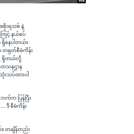
ိုးရသစ် နဲ့
ြေင့် နယ်စပ်
ာ ရှိနေပါတယ်။
တရုတ်စီမံကိန်း
 ရှိတယ်လို့
သုတေသနဌာန
းသုံးသပ်ထားပါ
တ်ဘက်က ပြန်ပြီး
ဒီ စီမံကိန်း
ယ်။ တချိန်တည်း