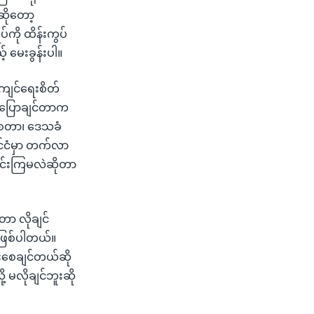
ဆိုတော့
်ကို ထိန်းကွပ်
 မေးခွန်းပါ။
ကျင်ရေးစိတ်
ာ် ပြောချင်တာက
်စေတာ၊ ဒေသခံ
င်ငံမှာ တက်လာ
ှိုင်းကြမလဲဆိုတာ
တာ လိုချင်
ာ ဖြစ်ပါတယ်။
ုးစေချင်တယ်ဆို
့ မလိုချင်ဘူးဆို