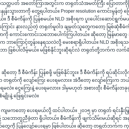
ဲ့ ရက်သတ္တပတ် အတော်ကြာအတွင်းက တရုတ်သံအမတ်ကြီး ပြောတာကိုက
နှုန်းသွားတာကို တွေ့ရပါတယ်။ Proper resolution ကောင်းမွန်တဲ့ ပြ
်။ ဒီ စီမံကိန်းကို ပြန်စမယ်။ NLD အစိုးရက ပူးပေါင်းဆောင်ရွက်မယ်
ြောင်း နုားလည်တဲ့ တရုတ်မူဝါဒ ချမှတ်သူတွေကတော့ မြစ်ဆုံစီမံကိန်း
ိုတာကို ကောင်းကောင်းသဘောပေါက်ကြပါတယ်။ ဆိုတော့ မြန်မာတွေ 
က ဘာကြောင့်တွန်းနေရသလဲလို့ မေးစရာရှိပါတယ်။ NLD အစိုးရသစ
ဘော ဖြစ်ပါလိမ့်မယ်။ မဖြစ်နိုင်ဘူးဆိုရင်လဲ တရုတ်တို့ဘက်က လက်ခံ
ိုတော့ ဒီ စီမံကိန်း ပြန်စဖို့ မဖြစ်နိုင်ဘူး။ ဒီ စီမံကိန်းကို ရပ်ဆိုင်းလ
်က တရုတ်ကို လျော်ကြေး ပေးရမလား။ အဲဒီတော့ လျော်ကြေးက 
ရမလဲ။ ငွေကြေးနဲ့ ပေးရမလား။ ဒါမှမဟုတ် အစားထိုး စီမံကိန်းတခုခု
မျိုးနဲ့ ဖြေရှင်းမလဲ။
 ကျမကတော့ ပေးရမယ်လို့ ထင်ပါတယ်။ ၂၀၁၅ မှာ တရုတ် ရင်းနှီးမြှုပ
ို့ သဘောတူညီခဲ့တာ ရှိပါတယ်။ စီမံကိန်းကို ဖျက်သိမ်းမယ်ဆိုရင် အနည
တွေကို ပြန်လျော်ပေးရမှာ ဖြစ်ပါတယ်။ ဆိုတော့ တရုတ်ဘက်က ကုန