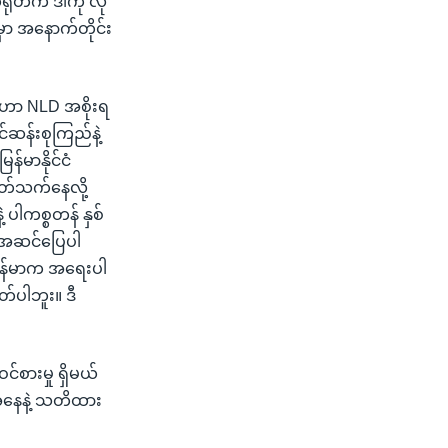
ရုတ်က ဒါကို လို
ှာ အနောက်တိုင်း
်ဟာ NLD အစိုးရ
်ဆန်းစုကြည်နဲ့
်မာနိုင်ငံ
ပတ်သက်နေလို့
ပါကစ္စတန် နှစ်
ြီးအဆင်ပြေပါ
 မြန်မာက အရေးပါ
တ်ပါဘူး။ ဒီ
်စားမှု ရှိမယ်
ငံအနေနဲ့ သတိထား