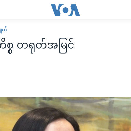
ျက်
ကိစ္စ တရုတ်အမြင်