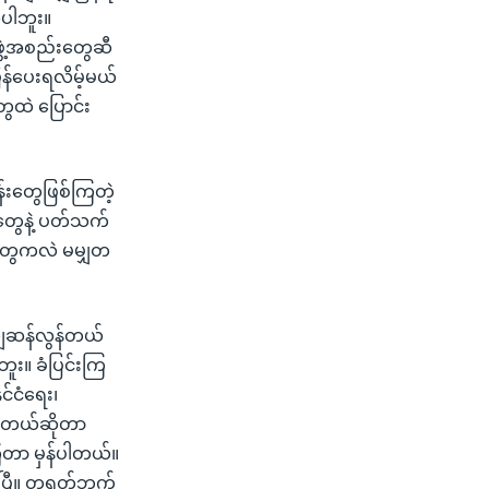
ပါဘူး။
ွဲ့အစည်းတွေဆီ
ြန်ပေးရလိမ့်မယ်
ေထဲ ပြောင်း
န်းတွေဖြစ်ကြတဲ့
်းတွေနဲ့ ပတ်သက်
စတွေကလဲ မမျှတ
ယျဆန်လွန်တယ်
ူး။ ခံပြင်းကြ
င်ငံရေး၊
င်တယ်ဆိုတာ
ကြတာ မှန်ပါတယ်။
ပါပြီ။ တရုတ်ဘက်