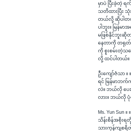
မှာပဲ ပြီးခဲ့တ
သတိထားပြီး သုံး
တယ်လို့ ဆိုပါတယ
ပါဘူး။ မြန်မာအက
မဖြစ်နိုင်ဘူးဆ
နေတာကို တရုတ်
ကို စူးစမ်းတဲ့သ
လို့ ထင်ပါတယ်။
ဦးကျော်ဇံသာ ။ ။ ဆ
ရင် မြန်မာဘက
လဲ။ ဘယ်လို ပေး
လား။ ဘယ်လို ပုံစံ
Ms. Yun Sun ။ ။
သိန်းစိန်အစိုးရတ
သားကုန်ကျစရိတ်