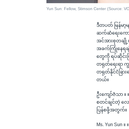
Yun Sun: Fellow, Stimson Center (Source: V
ဒီတပတ် မြန်မာ့မ
ဆက်ဆံရေးကောင်းမ
အင်အားစုတချို့
အခက်ကြုံနေရချ
တွေကို ရပ်ဆိုင်း
တရုတ်ရေးရာ က
တရုတ်နိုင်ငံခြ
တယ်။
ဦးကျော်ဇံသာ ။ ။
စတင်ချင်တဲ့ လေ
ပြန်စဖို့အတွက်။
Ms. Yun Sun ။ ။