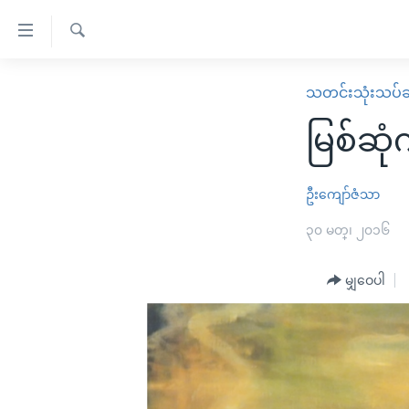
သုံး
ရ
ရှာဖွေ
လွယ်ကူ
မူလစာမျက်နှာ
သတင်းသုံးသပ်ခ
ရ
စေ
မြန်မာ
လာ
မြစ်ဆုံ
သည့်
ဒ်
ကမ္ဘာ့သတင်းများ
Link
ဗွီဒီယို
နိုင်ငံတကာ
ဦးကျော်ဇံသာ
များ
သတင်းလွတ်လပ်ခွင့်
အမေရိကန်
၃၀ မတ္၊ ၂၀၁၆
ပင်မ
ရပ်ဝန်းတခု လမ်းတခု အလွန်
တရုတ်
အကြောင်းအရာ
အင်္ဂလိပ်စာလေ့လာမယ်
မျှဝေပါ
အစ္စရေး-ပါလက်စတိုင်း
သို့
အပတ်စဉ်ကဏ္ဍများ
အမေရိကန်သုံးအီဒီယံ
ကျော်
ကြည့်
ရေဒီယိုနှင့်ရုပ်သံ အချက်အလက်များ
မကြေးမုံရဲ့ အင်္ဂလိပ်စာ
ရေဒီယို
ရန်
ရေဒီယို/တီဗွီအစီအစဉ်
ရုပ်ရှင်ထဲက အင်္ဂလိပ်စာ
တီဗွီ
ပင်မ