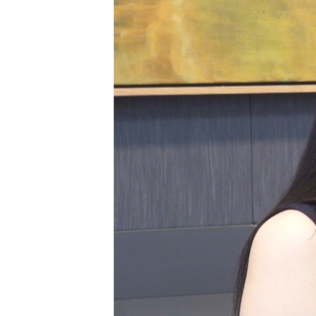
သုတပဒေသာ အင်္ဂလိပ်စာ
အ
ညွန်း
စာမျက်နှာ
သို့
ကျော်
ကြည့်
ရန်
ရှာဖွေ
ရန်
နေရာ
သို့
ကျော်
ရန်