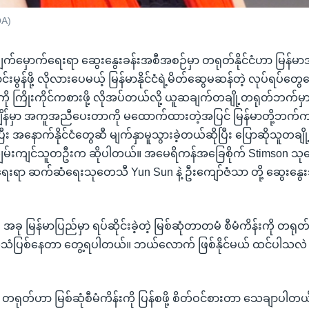
OA)
ျက်မှောက်ရေးရာ ဆွေးနွေးခန်းအစီအစဉ်မှာ တရုတ်နိုင်ငံဟာ မြန်မာအစ
ွန်ဖို့ လိုလားပေမယ့် မြန်မာနိုင်ငံရဲ့မိတ်ဆွေမဆန်တဲ့ လုပ်ရပ်တွေက
ကို ကြိုးကိုင်ကစားဖို့ လိုအပ်တယ်လို့ ယူဆချက်တချို့တရုတ်ဘက်မှ
ိန်မှာ အကူအညီပေးတာကို မထောက်ထားတဲ့အပြင် မြန်မာတို့ဘက်က 
ပြီး အနောက်နိုင်ငံတွေဆီ မျက်နှာမူသွားခဲ့တယ်ဆိုပြီး ပြောဆိုသူတချို့
ျွမ်းကျင်သူတဦးက ဆိုပါတယ်။ အမေရိကန်အခြေစိုက် Stimson 
ားရေးရာ ဆက်ဆံရေးသုတေသီ Yun Sun နဲ့ ဦးကျော်ဇံသာ တို့ ဆွေးနွေ
 အခု မြန်မာပြည်မှာ ရပ်ဆိုင်းခဲ့တဲ့ မြစ်ဆုံတာတမံ စီမံကိန်းကို တရု
သံပြစ်နေတာ တွေ့ရပါတယ်။ ဘယ်လောက် ဖြစ်နိုင်မယ် ထင်ပါသလဲ … 
 တရုတ်ဟာ မြစ်ဆုံစီမံကိန်းကို ပြန်စဖို့ စိတ်ဝင်စားတာ သေချာပါတ