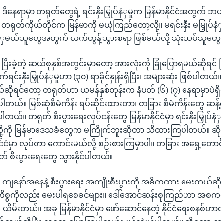
 ဒီနေရာမှာ တရုတ်တွေရဲ့ ရင်းနှီးမြှုပ်နံှမှုက မြန်မာနိုင်ငံအတွက်
ရုတ်ကိုယ်တိုင်က မြန်မာကို မယုံကြည်တော့လို့။ မရင်းနှီး မမြှုပ်န
ှုပ်နံှမယ်သူတွေအတွက် လက်တွန့်သွားစရာ ဖြစ်မယ်လို့ သုံးသပ်သူတွ
ပြီးခဲ့တဲ့ ဆယ်စုနှစ်အတွင်းမှာတော့ အားလုံးကို ခြုံပြောရမယ်ဆိုရင် မြန
က်ရင်းနှီးမြှုပ်နံှမှုဟာ (၃၀) ရာခိုင်နှုန်းရှိပြီး၊ အများဆုံး ဖြစ်ပါတယ်
ယ်ဆိုရင်တော့ တရုတ်ဟာ ယမန်နှစ်တုန်းက နံပတ် (၆) (၇) နေရာမှာပဲရ
ယ်။ မြစ်ဆုံစီမံကိန်း ရပ်ဆိုင်းထားတာ၊ တခြား စီမံကိန်းတွေ ဆန့်ကျ
်ပါတယ်။ တရုတ် စီးပွားရေးလုပ်ငန်းတွေ မြန်မာနိုင်ငံမှာ ရင်းနှီးမြှုပ်နံှ
့ကို မြန်မာဒေသခံတွေက မကြိုက်ဘူးဆိုတာ သိထားကြပါတယ်။ ဆိုတော
င်ငံမှာ လုပ်တာ ကောင်းမယ်လို့ စဉ်းစားကြမှာပါ။ တခြား အရှေ့တောင်
် စီးပွားရေးတွေ သွားနိုင်ပါတယ်။
။ ကျနော်အနေနဲ့ စီးပွားရေး အကျိုးစီးပွားကို အဓိကထား မေးတယ်ဆိ
ိစ္စကိုလည်း မေးပါရစေခင်များ။ ဒေါ်အောင်ဆန်းစုကြည်ဟာ အ
မ်းတယ်။ အခု မြန်မာနိုင်ငံမှာ ဖော်ဆောင်နေတဲ့ နိုင်ငံရေးစနစ်ဟာ