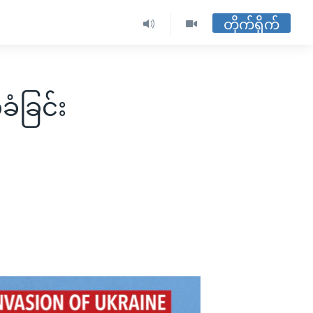
တိုက်ရိုက်
ံခြင်း