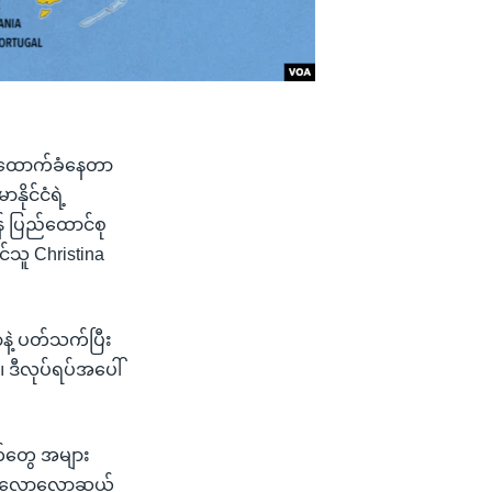
ြွ ထောက်ခံနေတာ
ိုင်ငံရဲ့
် ပြည်ထောင်စု
်သူ Christina
ာနဲ့ ပတ်သက်ပြီး
။ ဒီလုပ်ရပ်အပေါ်
က်တွေ အများ
စီက လောလောဆယ်