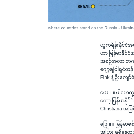
where countries stand on the Russia - Ukraine
ယူကရိန်းနိုင်င
ဟာ မြန်မာနိုင်ငံ
အစဉ်အလာ ဘက်မလိ
ဂျော့ချ်ဝါရှင်တ
Fink နဲ့ ဦးကျော
မေး ။ ။ ပါမောက္ခ
တော့ မြန်မာနိုင
Christiana အမြင
ဖြေ ။ ။ မြန်မာစ
အပြား ရရှိနေတ