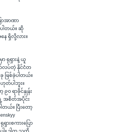
်အခြာအာဏာ
ားပါတယ်။ ဆို
ေ ရှိလို့လား။
ရုရှားနဲ့ ယူ
လပ်တဲ့ နိုင်ငံတ
ခု ဖြစ်ခဲ့ပါတယ်။
မဟုတ်ပါဘူး။
 ၉၀ ရာခိုင်နှုန်း
့ အစိတ်အပိုင်း
ပါတယ်။ ပြီးတော့
lenskyy
း ရုရှားစကားပြော
ပါ။ ဒါက သူတို့