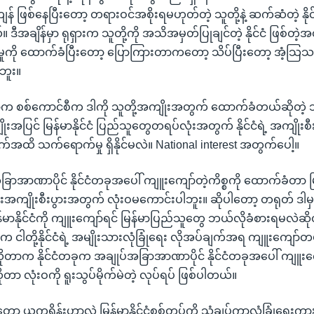
် ဖြစ်နေပြီးတော့ တရားဝင်အစိုးရမဟုတ်တဲ့ သူတို့နဲ့ ဆက်ဆံတဲ့ န
ီအချိန်မှာ ရုရှားက သူတို့ကို အသိအမှတ်ပြုချင်တဲ့ နိုင်ငံ ဖြစ်တဲ့အ
်မှုကို ထောက်ခံပြီးတော့ ပြောကြားတာကတော့ သိပ်ပြီးတော့ အံ့သြသ
ဘူး။
တာက စစ်ကောင်စီက ဒါကို သူတို့အကျိုးအတွက် ထောက်ခံတယ်ဆိုတဲ့ 
ိုးအပြင် မြန်မာနိုင်ငံ ပြည်သူတွေတရပ်လုံးအတွက် နိုင်ငံရဲ့ အကျိုး
ိ သက်ရောက်မှု ရှိနိုင်မလဲ။ National interest အတွက်ပေါ့။
ခြာအာဏာပိုင် နိုင်ငံတခုအပေါ် ကျူးကျော်တဲ့ကိစ္စကို ထောက်ခံတာ 
ားအကျိုးစီးပွားအတွက် လုံးဝမကောင်းပါဘူး။ ဆိုပါတော့ တရုတ် ဒါ
ြန်မာနိုင်ငံကို ကျူးကျော်ရင် မြန်မာပြည်သူတွေ ဘယ်လိုခံစားရမလဲဆို
 ငါတို့နိုင်ငံရဲ့ အမျိုးသားလုံခြုံရေး လိုအပ်ချက်အရ ကျူးကျော်တယ
တာက နိုင်ငံတခုက အချုပ်အခြာအာဏာပိုင် နိုင်ငံတခုအပေါ် ကျူးကျေ
 လုံးဝကို ရူးသွပ်မိုက်မဲတဲ့ လုပ်ရပ် ဖြစ်ပါတယ်။
ာ့ ယူကရိန်းဟာလဲ မြန်မာနိုင်ငံစစ်တပ်ကို သံချပ်ကာလုံခြုံရေးကာ