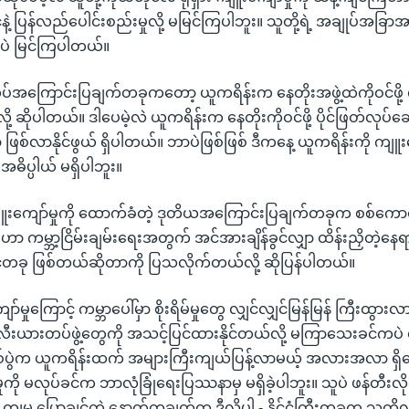
ိုင်ငံနဲ့ ပြန်လည်ပေါင်းစည်းမှုလို့ မမြင်ကြပါဘူး။ သူတို့ရဲ့ အချုပ်အခ
ပဲ မြင်ကြပါတယ်။
်ထပ်အကြောင်းပြချက်တခုကတော့ ယူကရိန်းက နေတိုးအဖွဲ့ထဲကိုဝင်ဖို့
့ ဆိုပါတယ်။ ဒါပေမဲ့လဲ ယူကရိန်းက နေတိုးကိုဝင်ဖို့ ပိုင်ဖြတ်လုပ်ဆေ
ဖြစ်လာနိုင်ဖွယ် ရှိပါတယ်။ ဘာပဲဖြစ်ဖြစ် ဒီကနေ့ ယူကရိန်းကို ကျ
အဓိပ္ပါယ် မရှိပါဘူး။
 ကျူးကျော်မှုကို ထောက်ခံတဲ့ ဒုတိယအကြောင်းပြချက်တခုက စစ်ကေ
းဟာ ကမ္ဘာ့ငြိမ်းချမ်းရေးအတွက် အင်အားချိန်ခွင်လျှာ ထိန်းညှိတဲ့နေ
်ငံတခု ဖြစ်တယ်ဆိုတာကို ပြသလိုက်တယ်လို့ ဆိုပြန်ပါတယ်။
ာ်မှုကြောင့် ကမ္ဘာပေါ်မှာ စိုးရိမ်မှုတွေ လျှင်လျှင်မြန်မြန် ကြီးထွား
ယားတပ်ဖွဲ့တွေကို အသင့်ပြင်ထားနိုင်တယ်လို့ မကြာသေးခင်ကပဲ 
စ်ပွဲက ယူကရိန်းထက် အများကြီးကျယ်ပြန့်လာမယ့် အလားအလာ ရှိ
ုကို မလုပ်ခင်က ဘာလုံခြုံရေးပြဿနာမှ မရှိခဲ့ပါဘူး။ သူပဲ ဖန်တီးလိ
ကျမ ပြောချင်တဲ့ နောက်တချက်က ဒီလိုပါ - နိုင်ငံကြီးတခုက သူတို့