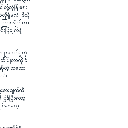
တို့လုံခြုံရေး
လိုရှိမလဲ။ ဒီလို
ြောကြားလိုက်တာ
းပြချက်နဲ့
ူးကျော်မှုကို
တ်ပြုတာကို ခံ
်ဆိုတဲ့ သဘော
သလဲ။
်းစားချက်ကို
ပြန်ပြီးတော့
တွင်စေမယ့်