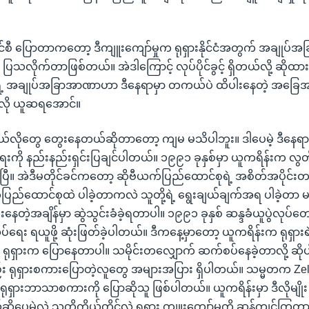
င်စီ ပြောတာကတော့ ဒီကျူးကျော်မှုက ရုရှားနိုင်ငံအတွက် အချုပ
ု ပြသလိုက်တာဖြစ်တယ်။ အဲဒါကြောင့် လုပ်ပိုင်ခွင့် ရှိတယ်လို့ ဆိုထ
င်ငံရဲ့ အချုပ်အခြာအာဏာဟာ ဒီနေရာမှာ တကယ်ပဲ ထိပါးနေတဲ့ အခြေအန
ီလို ယူဆရအောင်။
ဘယ်လိုတွေ တွေးနေတယ်ဆိုတာတော့ ကျမ မသိပါဘူး။ ဒါပေမဲ့ ဒီနေရာမှာ 
ကို နည်းနည်းရှင်းပြချင်ပါတယ်။ ၁၉၉၁ ခုနှစ်မှာ ယူကရိန်းက လွတ်
ဲ့ပါပြီ။ အဲဒီမတိုင်ခင်ကတော့ ဆိုဗီယက်ပြည်ထောင်စုရဲ့ အစိတ်အပိုင်းတ
က်ပြည်ထောင်စုထဲ ပါခဲ့တာကလဲ သူတို့ရဲ့ ရွေးချယ်ချက်အရ ပါခဲ့တာ 
နေတဲ့အချိန်မှာ ဆွဲသွင်းခံခဲ့ရတာပါ။ ၁၉၉၁ ခုနှစ် ဆန္ဒခံယူပွဲလုပ်တော့
ေး ရယူဖို့ ဆုံးဖြတ်ခဲ့ပါတယ်။ ဒီကနေ့မှာတော့ ယူကရိန်းက ရုရှားရဲ
့ ရုရှားက ပြောနေတာပါ။ သမိုင်းတလျှောက် ဆက်စပ်နေခဲ့တာလို့ ဆို
း ရုရှားစကားပြောတဲ့လူတွေ အများအပြား ရှိပါတယ်။ သမ္မတက Ze
 ရုရှားဘာသာစကားကို ပြောဆိုသူ ဖြစ်ပါတယ်။ ယူကရိန်းမှာ ဒီလိုမျို
ိုပေမဲ့လဲ သူတို့ကိုယ်တိုင်လဲ ရုရှား ကျူးကျော်မှုကို ဆန့်ကျင်ကြတာ