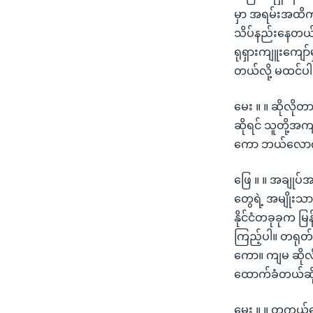
မှာ အရမ်းအထိကျန
သိပ်နည်းနေတယ်။ ဒ
ရုရှားကျူးကျော
တယ်လို့ မထင်ပါ
မေး ။ ။ ဆိုလို
ဆိုရင် သူတို့အကျ
ကော ဘယ်လောက်အထ
ဖြေ ။ ။ အချုပ်အ
တွေရဲ့ အမျိုးသ
နိုင်ငံတခုခုက မ
ကြည့်ပါ။ တရုတ်က
ကော။ ကျမ ဆိုလို
ထောက်ခံတယ်ဆိုတာ
မေး ။ ။ တကယ်တေ