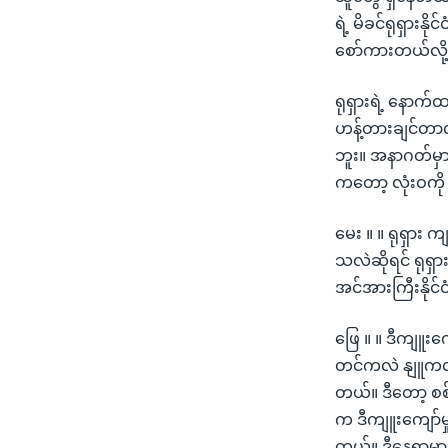
ရဲ့ မိခင်ရုရှားန
စော်ကားတယ်လို့
ရုရှားရဲ့ နောက
ဟန့်တားချင်တာလို
ဘူး။ အနာဂတ်မှာ 
ကတော့ လုံးဝကို 
မေး ။ ။ ရုရှား
သလဲဆိုရင် ရုရှာ
အင်အားကြီးနိုင
ဖြေ ။ ။ ဒီကျူးကျေ
တင်ကလဲ နျူကလီး
တယ်။ ဒီတော့ စ
က ဒီကျူးကျော်မှ
တယ်။ ဒီနေရာမှာ 