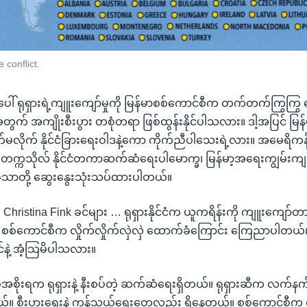
 conflict.
ံအပေါ် ရုရှားရဲ့ကျူးကျော်မှုကို မြန်မာစစ်ကောင်စီက တက်တက်ကြွက
အတွက် အကျိုးစီးပွား တစုံတရာ ဖြစ်ထွန်းနိုင်ပါသလား။ ဒါ့အပြင် မြန်မာန
ုက် နိုင်ငံခြားရေးဝါဒနဲ့ကော ကိုက်ညီပါသေးရဲ့လား။ အမေရိကန
န် တက္ကသိုလ် နိုင်ငံတကာဆက်ဆံရေးပါမောက္ခ၊ မြန်မာ့အရေးကျွမ်းကျင
်ဇံသာတို့ ဆွေးနွေးသုံးသပ်ထားပါတယ်။
 Christina Fink ခင်များ … ရုရှားနိုင်ငံက ယူကရိန်းကို ကျူးကျော်တ
်ငံ စစ်ကောင်စီက လှိုက်လှိုက်လှဲလှဲ ထောက်ခံကြောင်း ကြေညာပါတယ်
်နဲ့ အံ့သြမိပါသလား။
စ်အစိုးရက ရုရှားနဲ့ နီးစပ်တဲ့ ဆက်ဆံရေးရှိတယ်။ ရုရှားဆီက လက်န
ယ်။ စီးပွားရေးနဲ့ ကုန်သွယ်ရေးတွေလည်း ရှိနေတယ်။ စစ်ကောင်