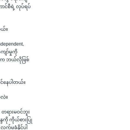
င်စီရဲ့ လုပ်ရပ်
တယ်။
Independent,
ော်မှုကို
းက ဘယ်လိုဖြစ်
ကျင်နေပါတယ်။
့မလဲ။
ို တရားမဝင်ဘူး
ို ကိုယ်စားပြု
လက်မခံနိုင်ပါ