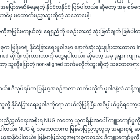
အပြောအဆိုခံနေရတဲ့ နိုင်ငံတနိုင်ငံ ဖြစ်ပါတယ်။ ဆိုတော့ အခု စစ်ကော
တောင်မှ မထောက်မညှာဘူးဆိုတဲ့ သဘောပေါ့။
်ကိုအမြင်မကျယ်တဲ့၊ ရေရှည်ကို မစဉ်းစားတဲ့ ဆုံးဖြတ်ချက် ဖြစ်ပါ
ုက မြန်မာရဲ့ နိုင်ငံခြားရေးမူဝါဒမှာ နောက်ဆုံးသုံးနှုန်းထားတာက 
gned ဆိုပြီး သုံးထားတာကို တွေ့ရပါတယ်။ ဆိုတော့ အခု ရုရှား ကျူးကျ
ော့ သူတို့ပြောတဲ့ non-aligned ဘက်မလိုက်ဘူးဆိုတဲ့ သဘောတရာ
တယ်။ ဒီလုပ်ရပ်က မြန်မာ့အစဉ်အလာ ဘက်မလိုက် မူဝါဒနဲ့လဲ ဆန့်
သူတို့ နိုင်ငံခြားရေးမူဝါဒကိုရော ဘယ်လိုပြန်ပြီး အဓိပ္ပါယ်ဖွင့်ရတော
သားညီညွှတ်ရေးအစိုးရ NUG ကတော့ ယူကရိန်းအပေါ် ကျူးကျော်မှုက
ါတယ်။ NUG ရဲ့ သဘောထားက မြန်မာပြည်သူလူထု အများစုရဲ့ ဆန္ဒက
ယူဆနိုင်ပါတယ်။ မြန်မာပြည်သူအများစုကလည်း ဒီကျူးကျော်မှုကို 