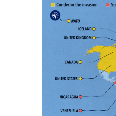
သုတပဒေသာ အင်္ဂလိပ်စာ
အ
ညွန်း
စာမျက်နှာ
သို့
ကျော်
ကြည့်
ရန်
ရှာဖွေ
ရန်
နေရာ
သို့
ကျော်
ရန်