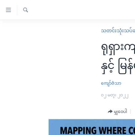
သုံး
ရ
ရှာဖွေ
လွယ်ကူ
မူလစာမျက်နှာ
သတင်းသုံးသပ်ခ
ရ
စေ
မြန်မာ
လာ
ရုရှားက
သည့်
ဒ်
ကမ္ဘာ့သတင်းများ
Link
ဗွီဒီယို
နိုင်ငံတကာ
နှင့် မြ
များ
သတင်းလွတ်လပ်ခွင့်
အမေရိကန်
ပင်မ
ရပ်ဝန်းတခု လမ်းတခု အလွန်
တရုတ်
ကျော်ဇံသာ
အကြောင်းအရာ
အင်္ဂလိပ်စာလေ့လာမယ်
အစ္စရေး-ပါလက်စတိုင်း
၀၂ မတ္၊ ၂၀၂၂
သို့
အပတ်စဉ်ကဏ္ဍများ
အမေရိကန်သုံးအီဒီယံ
ကျော်
မျှဝေပါ
ကြည့်
ရေဒီယိုနှင့်ရုပ်သံ အချက်အလက်များ
မကြေးမုံရဲ့ အင်္ဂလိပ်စာ
ရေဒီယို
ရန်
ရေဒီယို/တီဗွီအစီအစဉ်
ရုပ်ရှင်ထဲက အင်္ဂလိပ်စာ
တီဗွီ
ပင်မ