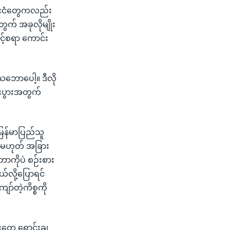
ိုင်ငံတွေကလည်း
တွက် အခုလိုမျိုး
င့်စရာ ကောင်း
သဘောပေါ့။ ဒီလို
စီးပွားအတွက်
မြန်မာပြည်သူ
မှမဟုတ် အခြား
တာကိုပဲ စဉ်းစား
်လို့ပြောရင်
ာ်တဲ့ကိစ္စကို
းတွေ ရောင်းချ