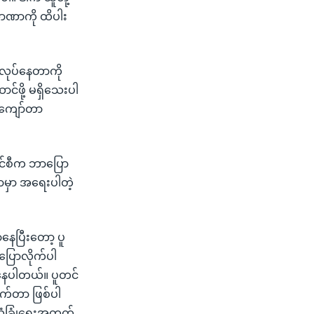
ြာအာဏာကို ထိပါး
 လုပ်နေတာကို
ာင်ဖို့ မရှိသေးပါ
ူးကျော်တာ
ာင်စီက ဘာပြော
ရာမှာ အရေးပါတဲ့
လာနေပြီးတော့ ပူ
ပြောလိုက်ပါ
နေပါတယ်။ ပူတင်
ုက်တာ ဖြစ်ပါ
လုံခြုံရေးအတွက်