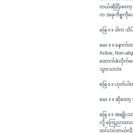
တယ်ဆိုပြီးတော့ 
က အခုကိစ္စကို
ဖြေ ။ ။ ဒါက သိပ
မေး ။ ။ နောက်တခ
Active, Non-ali
ထောက်ခံလိုက်တ
သွားသလဲ။
ဖြေ ။ ။ ဟုတ်ပါ
မေး ။ ။ ဆိုတော့ 
ဖြေ ။ ။ အမျိုး
လို့ ကြေညာထားပ
ထင်ဟပ်တယ်လို့ 