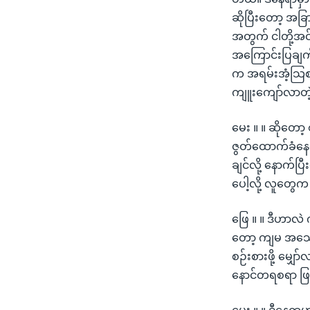
ဆိုပြီးတော့ အခြ
အတွက် ငါတို့အင်အ
အကြောင်းပြချက်
က အရမ်းအံ့သြစရ
ကျူးကျော်လာတဲ့
မေး ။ ။ ဆိုတော့
ဇွတ်ထောက်ခံနေတ
ချင်လို့ နောက်
ပေါ့လို့ လူတွ
ဖြေ ။ ။ ဒီဟာလဲ 
တော့ ကျမ အသေအခ
စဉ်းစားဖို့ မျှေ
နောင်တရစရာ ဖ