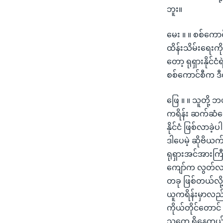
ဘူး။
မေး ။ ။ စစ်ကော
ထိန်းသိမ်းရေးကိ
တော့ ရုရှားနို
စစ်ကောင်စီက ဒ
ဖြေ ။ ။ သူတို့ 
ကရိန်း ဆက်ဆံရေး
နိုင်ငံ ဖြစ်လာခ
ဒါပေမဲ့ ဆိုဗိယ
ရုရှားအင်အားကြီး
ကျော်က လွတ်လပ်ရ
တခု ဖြစ်တယ်လို
ယူကရိန်းမှာလည်
ကိုယ်တိုင်တောင်
သူတွေ ရှိနေတယ်ဆ