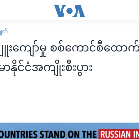
ျက်
ျူးကျော်မှု စစ်ကောင်စီထောက်ခ
န်မာနိုင်ငံအကျိုးစီးပွား