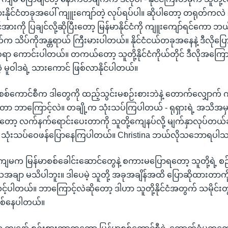
ားနိုင်ငံတခုအပေါ် ကျူးကျော်တဲ့ လုပ်ရပ်ပါ။ ဆိုပါတော့ တရုတ်ကလဲ ငါ
ားကို ပြချင်လို့ဆိုပြီးတော့ မြန်မာနိုင်ငံကို ကျူးကျော်ရင်ကော ဘယ်
က သိပ်ကိုအန္တရာယ် ကြီးမားပါတယ်။ နိုင်ငံငယ်တခုအနေနဲ့ ဒီလိုပ
ာ ကောင်းပါတယ်။ တကယ်တော့ သူတို့နိုင်ငံကိုယ်တိုင် ဒီလိုအကြောင်
 မူဝါဒရဲ့ သားကောင် ဖြစ်လာနိုင်ပါတယ်။
 စစ်ကောင်စီက ဒါတွေကို ထည့်သွင်းမစဉ်းစားဘဲနဲ့ တောက်လျှောက် ကျ
ာ ဘာကြောင့်လဲ။ တချို့က သုံးသပ်ကြပါတယ် - ရုရှားရဲ့ အသိအမှ
ပြီးတော့ လက်နက်ရောင်းပေးတာကို သူတို့ကျေနပ်လို့ မျက်နှာလုပ်တယ
ေက သုံးသပ်ဝေဖန်ပြောနေကြပါတယ်။ Christina ဘယ်လိုသဘောရပါ
ကျမက မြန်မာစစ်ခေါင်းဆောင်တွေနဲ့ စကားမပြောရတော့ သူတို့ရဲ့ စဉ
ျာ မသိပါဘူး။ ဒါပေမဲ့ သူတို့ အခုအချိန်အထိ ပြောဆိုထားတာကို 
ာ်လင့်ပါတယ်။ ဘာကြောင့်လဲဆိုတော့ ဒါဟာ သူတို့နိုင်ငံအတွက် သမိုင်း
ြစ်နေပါတယ်။