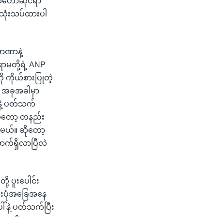
်တော်ဆိုင်ရာ
းသုံးသပ်ထားပါ
ာဏာနဲ့
မတို့ရဲ့ ANP
ကိုယ်စားပြုတဲ့
။ အခုအခါမှာ
းနဲ့ ပတ်သက်
ိုတော့ တနည်း
်မယ်။ ဆိုတော့
ာက်ရှိလာပြီလဲ
ု့ ပူးပေါင်း
ည်းပုံအခြေအနေ
နဲ့ ပတ်သက်ပြီး