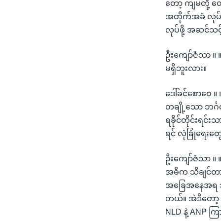
တော့ ကျမတို့ တေ
အတိုက်အခံ လုပ်
လုပ်ဖို့ အဆင်သင
ဦးကျော်ဇံသာ ။ ။
မရှိဘူးလား။
ဒေါ်ခင်စောဝေ ။
တချို့သော ဘင်္
ရခိုင်တိုင်းရင်
ရင် လုံခြုံရေး
ဦးကျော်ဇံသာ ။ ။
အဓိက သိချင်တာ 
အခြေအနေအရ သူတိ
တယ်။ အဲဒီတော့ 
NLD နဲ့ ANP ကြာ