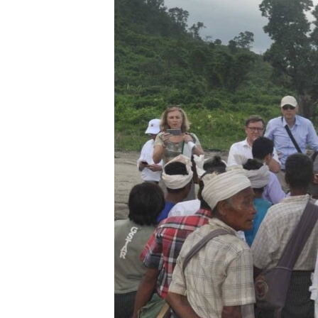
သုတပဒေသာ အင်္ဂလိပ်စာ
အ
ညွန်း
စာမျက်နှာ
သို့
ကျော်
ကြည့်
ရန်
ရှာဖွေ
ရန်
နေရာ
သို့
ကျော်
ရန်