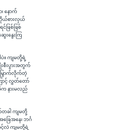
ာ၊ နောက်
ကိုယ်စားလှယ်
င်ဖြစ်ဖြစ်
 ဆွေးနွေးကြ
ဲ။ ကျမတို့ရဲ့
ုးစီးပွားအတွက်
ြှောက်လိုက်တဲ့
င့် လွှတ်တော်
အဓိက နားမလည်
က်တခါ ကျမတို့
 အခြေအနေ၊ ဘင်္ဂ
်လဲ ကျမတို့ရဲ့