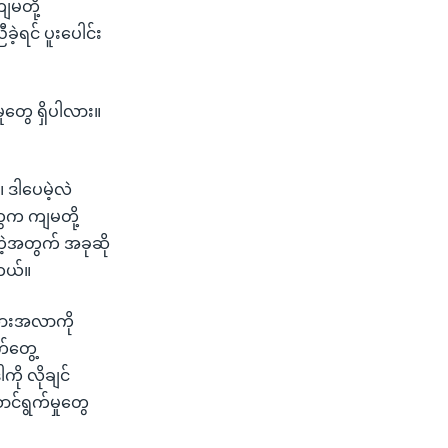
ျမတို့
့ရင် ပူးပေါင်း
ုတွေ ရှိပါလား။
 ဒါပေမဲ့လဲ
ွေက ကျမတို့
တဲ့အတွက် အခုဆို
ါတယ်။
 အလားအလာကို
်တွေ့
ု လိုချင်
င်ရွက်မှုတွေ