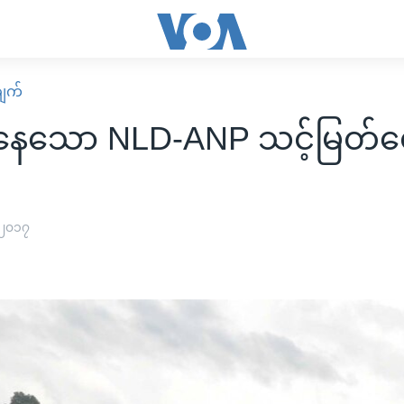
ျက်
်နေသော NLD-ANP သင့်မြတ်ရ
 ၂၀၁၇