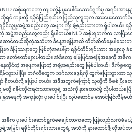
 ။ NLD အစိုးရကတော့ ကျမတို့နဲ့ ပူးပေါင်းဆောင်ရွက်မှု အရမ်းအာ
ဆိုရင် ကျမတို့ ရခိုင်ပြည်နယ်မှာ ပြည်သူလူထုက အားပေးထောက်ခ
ရခိုင်လူမှု့အဖွဲ့အစည်းတွေ အများကြီး ဖွဲ့စည်းထားတာ ရှိပါတယ်။ ရခ
းတဲ့ အဖွဲ့အစည်းတွေလည်း ရှိပါတယ်။ NLD အစိုးရဘက်က လာပြီးတော့
 လုပ်ဆောင်တယ်ဆိုတဲ့အသံဟာ ဒီနေ့အချိန်အထိ တိတ်ဆိတ်နေပါသေးတ
န်မှာ ဒီပြဿနာတွေ ဖြစ်တဲ့အပေါ်မှာ ရခိုင်တိုင်းရင်းသား အများစု ခံ
ဟာ တော်တော်များပါတယ်။ အဲဒီတော့ မြေပြင်အခြေအနေကို အဓ
ှာ နေထိုင်တဲ့ အခုနကပြောတဲ့ အဖွဲ့အစည်းတွေ ဖြစ်ပါတယ်။ ဒီကိစ္
မ်သွားပါပြီ။ ဘင်္ဂလီတွေက ဘင်္ဂလားဒေ့ရှ်ကို ထွက်ပြေးသွားတာ သူတ
် ရှိတယ်လို့ ပြောပါတယ်။ အဲဒီအတွက်ကြောင့် သူတို့ကို စီစစ်ပြီးတော
ကျမတို့ ရခိုင်တိုင်းရင်းသားတွေရဲ့ အသံကို နားထောင်ဖို့ လိုပါတယ်။ ပြ
ခြေအနေကို အကုန်လုံး ပူးပေါင်းပြီး လုပ်ဆောင်မှ အောင်မြင်လိမ့်မယ
။
။ အဓိက ပူးပေါင်းဆောင်ရွက်စေချင်တာကတော့ ပြန်လည်လက်ခံမယ့်ကိစ
ရဲ့အမြင်၊ ရခိုင်တိုင်းရင်းသားတွေရဲ့ အသံကို နားထောင်ဖို့ လိုအပ်တယ