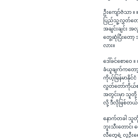
ဦးကျော်ဇံသာ ။ 
ပြည်သူ့လွှတ်တော
အချင်းချင်း အလ
တွေ့ဆုံပြီးတော
လား။
ဒေါ်ခင်စောဝေ ။ 
ခံယူချက်ကတော့[
ကိုယ့်မြန်မာနိုင
လွှတ်တော်ကိုယ
အတွင်းမှာ သူတ
လို့ ဒီလိုဖြစ်တယ
နောက်တခါ သူတို့
ဘူးသီးတောင်၊ မ
လီတွေရဲ့ လူဦးရေ