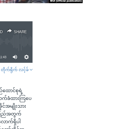
D
SHARE
11:43
တိုက်ရိုက် လင့်ခ်
SHARE
်ထောင်စုရဲ့
ံးလက်ခံထားကြပေ
ိုင်အမျိုးသား
းပြည်အတွက်
ောက်ရှိပါ