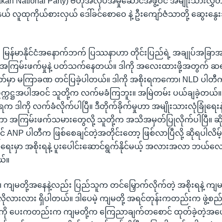
an National Party) ဗဟိုအလုပ်အမှုဆောင်အဖွဲ့ဝင် အမျိုးသားလွှတ
ယ် လူထုကိုယ်စားလှယ် ဒေါ်ခင်စောဝေ နဲ့ ဦးကျော်ဇံသာတို့ ဆွေးနွေ
။ မြန်မာနိုင်ငံအနောက်ဘက် ပြဿနာဟာ တိုင်းပြည်ရဲ့ အချုပ်အခြာအ
ြမ်းဖက်မှုနဲ့ ပတ်သက်နေတယ်။ ဒါကို အလေးထားဖို့အတွက် ဆရာ
်မှာ မကြာခဏ တင်ပြခဲ့ပါတယ်။ ဒါကို အစိုးရကကော၊ NLD ပါတီကို 
က္ကဋ္ဌအပါအဝင် သူတို့က လက်မခံကြဘူး။ အမြဲတမ်း ပယ်ချခဲ့တယ်
က ဒါကို လက်ခံလိုက်ပါပြီ။ ဒီတိုက်ခိုက်မှုဟာ အမျိုးသားလုံခြုံရေ
ာ အကြမ်းဖက်သမားတွေလို့ သူတို့က အသိအမှတ်ပြုလိုက်ပါပြီ။ ဆ
င် ANP ပါတီက ဖြစ်စေချင်တဲ့အတိုင်းတော့ ဖြစ်လာပြီလို့ ဆိုရပါလိမ့
ရေးမှာ အစိုးရနဲ့ ပူးပေါင်းဆောင်ရွက်နိုင်မယ့် အလားအလာ ဘယ်လေ
ယ်။
။ ကျမတို့အနေနဲ့လည်း ပြည်သူက တင်မြှောက်လိုက်တဲ့ အစိုးရနဲ့ ကျမတိ
လိုလိုလားလား ရှိပါတယ်။ ဒါပေမဲ့ ကျမတို့ အရင်တုန်းကတည်းက ဖွဲ့စ
ပ်ကို ပေးကတည်းက ကျမတို့က ကြေညာချက်တစောင် ထုတ်ခဲ့တဲ့အပေါ်