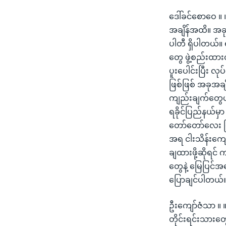
ဒေါ်ခင်စောဝေ ။
အချိန်အထိ။ အခု
ပါတီ ရှိပါတယ်။ 
တွေ ဖွဲ့စည်းထာ
ပူးပေါင်းပြီး
ဖြစ်ဖြစ် အခုအချိ
ကျည်းချက်တွေ
ရခိုင်ပြည်နယ်မ
တော်တော်လေး ငြိ
အရ ငါးသိန်းကျော
ချထားဖို့ဆိုရင် 
တွေနဲ့ မြေပြင်အ
ပြောချင်ပါတယ်
ဦးကျော်ဇံသာ ။ 
တိုင်းရင်းသားတွေ