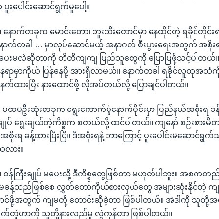
းပေါင်းဆောင်ရွက်မှုပေါ့။
။ နောက်တခုက မောင်းတော၊ ဘူးသီးတောင်မှာ နေထိုင်တဲ့ ရခိုင်တိုင်း
 နောက်တခါ … မှာလုပ်ဆောင်မယ့် အနာဂတ် စီးပွားရေးအတွက် အစိုး
ေးမလဲဆိုတာကို တိတိကျကျ ပြည်သူတွေကို ပြောပြဖို့သင့်ပါတယ်။ 
ရာမှာကိုယ် ပြန်နေဖို့ အားရှိလာမယ်။ နောက်တခါ ရခိုင်လူထုအသံကို
ားပြီး နားထောင်ဖို့ လိုအပ်တယ်လို့ ပြောချင်ပါတယ်။
 ပထမဦးဆုံးတခုက ရွေးကောက်ပွဲနောက်ပိုင်းမှာ ပြည်နယ်အစိုးရ ခန့်
ချုပ် ရွေးချယ်တဲ့ကိစ္စက စတယ်လို့ ထင်ပါတယ်။ ကျနော် စဉ်းစားမိ
အစိုးရ ခန့်ထားပြီးပြီ။ ဒီအစိုးရနဲ့ ဘာကြောင့် ပူးပေါင်းမဆောင်ရ
နေသလား။
။ ဝန်ကြီးချုပ် မပေးလို့ ဒီကိစ္စတွေဖြစ်တာ မဟုတ်ပါဘူး။ အစကတည်
မခန့်သည်ဖြစ်စေ လွှတ်တော်ကိုယ်စားလှယ်တွေ အများဆုံးနိုင်တဲ့ ကျမတိ
ာင်ဖို့အတွက် ကျမတို့ တောင်းဆိုခဲ့တာ ဖြစ်ပါတယ်။ အဲဒါကို သူတို့အန
က်တဲ့ဟာကို သူတို့နားလည်မှု လွဲကုန်တာ ဖြစ်ပါတယ်။