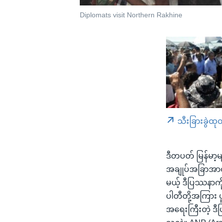
Diplomats visit Northern Rakhine
သီးခြားခွဲထု
ဒီတပတ် မြန်မာ့မ
အချုပ်အခြာအာဏ
မယ့် ဒီပြဿနာကို
ပါတီတို့အကြား 
အရေးကြီးတဲ့ ဒီ