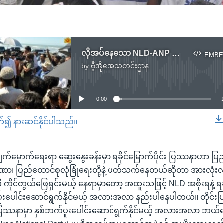
လိုအပ်နေသော NLD-ANP သင့်မြတ်ရေး
EMBE
by
ဗွီအိုအေသတင်းဌာန
No media source currently available
0:00
တ်၍ နားဆင်နိုင်ပါသည်။
EMBED
ျက်မှောက်ရေးရာ ဆွေးနွေးခန်းမှာ ရခိုင်မြောက်ပိုင်း ပြဿနာဟာ ပြည
ာ၊ ပြည်ထောင်စုလုံခြုံရေးတို့နဲ့ ပတ်သက်နေတယ်ဆိုတာ အားလု
 ကိုင်တွယ်ဖြေရှင်းမယ့် နေရာမှာတော့ အထူးသဖြင့် NLD အစိုးရနဲ့ ရခ
ပူးပေါင်းဆောင်ရွက်နိုင်မယ့် အလားအလာ နည်းပါနေပါတယ်။ တိုင်
ပြဿနာမှာ နှစ်ဘက်ပူးပေါင်းဆောင်ရွက်နိုင်မယ့် အလားအလာ ဘယ်လ