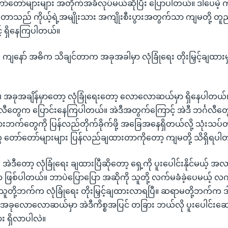
ာ်တော်များများ အတိုက်အခံလုပ်မယ်ဆိုပြီး ပြောပါတယ်။ ဒါပေမဲ့ က
တာသည် ကိုယ့်ရဲ့အမျိုးသား အကျိုးစီးပွားအတွက်သာ ကျမတို့ တူညီခဲ
့် ရှိနေကြပါတယ်။
 ကျနော် အဓိက သိချင်တာက အခုအခါမှာ လုံခြုံရေး တိုးမြှင့်ချထားမှ
 ။ အခုအချိန်မှာတော့ လုံခြုံရေးတော့ လောလောဆယ်မှာ ရှိနေပါတယ်။
ဂလီတွေက ပြောင်းနေကြပါတယ်။ အဲဒီအတွက်ကြောင့် အဲဒီ ဘင်္ဂလီတ
းသားဘက်တွေကို ပြန်လည်တိုက်ခိုက်ဖို့ အခြေအနေရှိတယ်လို့ သုံးသပ်
တွေ တော်တော်များများ ပြန်လည်ချထားတာကိုတော့ ကျမတို့ သိရှိရပ
 အဲဒီတော့ လုံခြုံရေး ချထားပြီဆိုတော့ ရှေ့ကို ပူးပေါင်းနိုင်မယ့်
ဖြစ်ပါတယ်။ ဘာပဲပြောပြော အဆိုကို သူတို့ လက်မခံခဲ့ပေမယ့် လက
ု့ဘက်က လုံခြုံရေး တိုးမြှင့်ချထားလာရပြီ။ ဆရာမတို့ဘက်က ဒါကိ
အခုလောလောဆယ်မှာ အဲဒီကိစ္စအပြင် တခြား ဘယ်လို ပူးပေါင်းဆော
း ရှိလာပါလဲ။