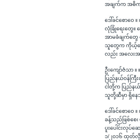
အချက်က အဓိက ပူ
ဒေါ်ခင်စောဝေ ။ 
လုံခြုံရေးတွေ။
အာမခံချက်တွေ ပ
သူတွေက ကိုယ့်နေ
လည်း အလေးအနက်ထ
ဦးကျော်ဇံသာ ။ ။
ပြည်နယ်ဝန်ကြီး
ငါတို့က ပြည်နယ်
သူတို့ဆီမှာ ရှိ
ဒေါ်ခင်စောဝေ ။ 
ခန့်သည်ဖြစ်စေ၊ 
ပူးပေါင်းလုပ်ဆေ
၁/၂၀၁၆ ထုတ်လို