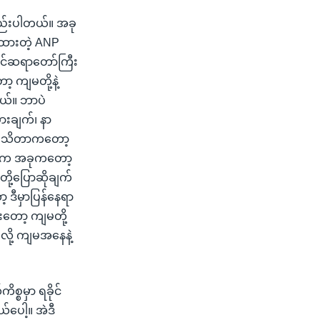
းနည်းပါတယ်။ အခု
ံထားတဲ့ ANP
ိုင်ဆရာတော်ကြီး
 ကျမတို့နဲ့
ယ်။ ဘာပဲ
စားချက်၊ နာ
ိက သိတာကတော့
စတွေက အခုကတော့
ို့ပြောဆိုချက်
့ ဒီမှာပြန်နေရာ
ီးတော့ ကျမတို့
်လို့ ကျမအနေနဲ့
္စမှာ ရခိုင်
်ပေါ့။ အဲဒီ