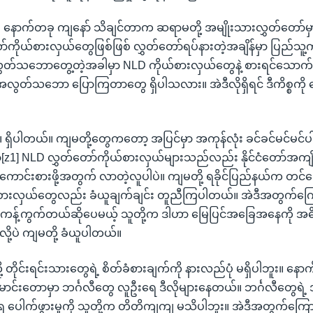
။ နောက်တခု ကျနော် သိချင်တာက ဆရာမတို့ အမျိုးသားလွှတ်တော်မှ
်ကိုယ်စားလှယ်တွေဖြစ်ဖြစ် လွှတ်တော်ရပ်နားတဲ့အချိန်မှာ ပြည်သူ့
ွတ်သဘောတွေ့တဲ့အခါမှာ NLD ကိုယ်စားလှယ်တွေနဲ့ စားရင်သောက်ရ
့ အလွတ်သဘော ပြောကြတာတွေ ရှိပါသလား။ အဲဒီလိုရှိရင် ဒီကိစ္စကို
။ ရှိပါတယ်။ ကျမတို့တွေကတော့ အပြင်မှာ အကုန်လုံး ခင်ခင်မင်မင်ပါပ
z1] NLD လွှတ်တော်ကိုယ်စားလှယ်များသည်လည်း နိုင်ငံတော်အကျိ
်ငံ ကောင်းစားဖို့အတွက် လာတဲ့လူပါပဲ။ ကျမတို့ ရခိုင်ပြည်နယ်က တင်မ
်စားလှယ်တွေလည်း ခံယူချက်ချင်း တူညီကြပါတယ်။ အဲဒီအတွက်ကြော
ို့ ကန့်ကွက်တယ်ဆိုပေမယ့် သူတို့က ဒါဟာ မြေပြင်အခြေအနေကို 
်လို့ပဲ ကျမတို့ ခံယူပါတယ်။
 တိုင်းရင်းသားတွေရဲ့ စိတ်ခံစားချက်ကို နားလည်ပုံ မရှိပါဘူး။ နော
ောင်းတောမှာ ဘင်္ဂလီတွေ လူဦးရေ ဒီလိုများနေတယ်။ ဘင်္ဂလီတွေရဲ့
 ပေါက်ဖွားမှုကို သူတို့က တိတိကျကျ မသိပါဘူး။ အဲဒီအတွက်ကြောင့