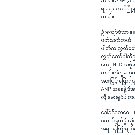
သလဲ။ ANP (Arak
ရသေ့တောင်မြို့န
တယ်။
ဦးကျော်ဇံသာ ။ 
ပတ်သက်တယ်။ အက
ပါတီက လွှတ်တော
လွှတ်တော်ပါတီဥ
တော့ NLD အစိုးရ
တယ်။ ဒီလူတွေဟ
အားဖြင့် ပြောရရ
ANP အနေနဲ့ ဒီအ
လို့ မေးချင်ပါတ
ဒေါ်ခင်စောဝေ ။ 
ဆောင်ရွက်ဖို့ 
အရ ဝန်ကြီးချု