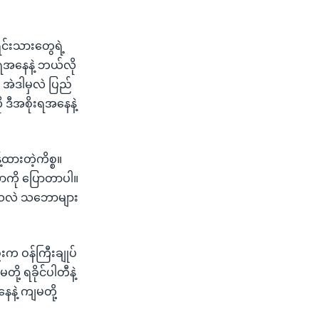
ရင်းသားတွေရဲ့
ရအနေနဲ့ ဘယ်လို
အဲဒါမှလဲ ပြည်
 ဒီအစိုးရအနေနဲ့
ထားတဲ့ကိစ္စ။
တာကို ပြောတာပါ။
ွက်သလဲ သဘောများ
းက ဝန်ကြီးချုပ်
ု့ ရခိုင်ပါတီနဲ့
ေနဲ့ ကျမတို့