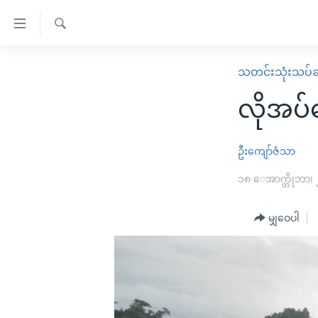
သုံး
ရ
ရှာဖွေ
လွယ်ကူ
မူလစာမျက်နှာ
သတင်းသုံးသပ်ခ
ရ
စေ
မြန်မာ
လာ
လိုအပ
သည့်
ဒ်
ကမ္ဘာ့သတင်းများ
Link
ဗွီဒီယို
နိုင်ငံတကာ
ဦးကျော်ဇံသာ
များ
သတင်းလွတ်လပ်ခွင့်
အမေရိကန်
၁၈ ေအာက္တိုဘာ၊
ပင်မ
ရပ်ဝန်းတခု လမ်းတခု အလွန်
တရုတ်
အကြောင်းအရာ
အင်္ဂလိပ်စာလေ့လာမယ်
မျှဝေပါ
အစ္စရေး-ပါလက်စတိုင်း
သို့
အပတ်စဉ်ကဏ္ဍများ
အမေရိကန်သုံးအီဒီယံ
ကျော်
ကြည့်
ရေဒီယိုနှင့်ရုပ်သံ အချက်အလက်များ
မကြေးမုံရဲ့ အင်္ဂလိပ်စာ
ရေဒီယို
ရန်
ရေဒီယို/တီဗွီအစီအစဉ်
ရုပ်ရှင်ထဲက အင်္ဂလိပ်စာ
တီဗွီ
ပင်မ