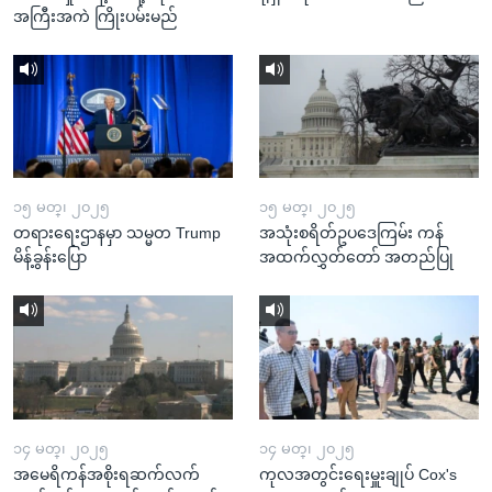
အကြီးအကဲ ကြိုးပမ်းမည်
၁၅ မတ္၊ ၂၀၂၅
၁၅ မတ္၊ ၂၀၂၅
တရားရေးဌာနမှာ သမ္မတ Trump
အသုံးစရိတ်ဥပဒေကြမ်း ကန်
မိန့်ခွန်းပြော
အထက်လွှတ်တော် အတည်ပြု
၁၄ မတ္၊ ၂၀၂၅
၁၄ မတ္၊ ၂၀၂၅
အမေရိကန်အစိုးရဆက်လက်
ကုလအတွင်းရေးမှူးချုပ် Cox's