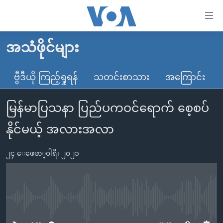
သုံး
ရ
လွယ်ကူ
အသံဖိုင်များ
မူလစာမျက်နှာ
စေ
မြန်မာ
ဗွီဒီယို ကြည့်ရှုရန်
သတင်းစာသား
အကြောင်း
သည့်
ကမ္ဘာ့သတင်းများ
Link
မြန်မာပြသနာ ပြည်ပကဝင်ရောက် စေ့စပ်
ဗွီဒီယို
နိုင်ငံတကာ
များ
သတင်းလွတ်လပ်ခွင့်
အမေရိကန်
နိုင်မယ့် အလားအလာ
ပင်မ
ရပ်ဝန်းတခု လမ်းတခု အလွန်
တရုတ်
အကြောင်းအရာ
၂၄ ေဖေဖာ္၀ါရီ၊ ၂၀၂၁
သို့
အင်္ဂလိပ်စာလေ့လာမယ်
အစ္စရေး-ပါလက်စတိုင်း
ကျော်
အပတ်စဉ်ကဏ္ဍများ
အမေရိကန်သုံးအီဒီယံ
ကြည့်
ရေဒီယိုနှင့်ရုပ်သံ အချက်အလက်များ
မကြေးမုံရဲ့ အင်္ဂလိပ်စာ
ရေဒီယို
ရန်
No media source currently available
ပင်မ
ရေဒီယို/တီဗွီအစီအစဉ်
ရုပ်ရှင်ထဲက အင်္ဂလိပ်စာ
တီဗွီ