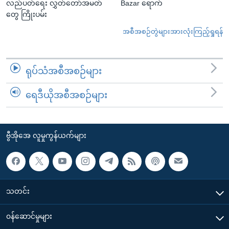
လည်ပတ်ရေး လွှတ်တော်အမတ်
Bazar ရောက်
တွေ ကြိုးပမ်း
အစီအစဉ်တွဲများအားလုံးကြည့်ရှုရန်
ရုပ်သံအစီအစဉ်များ
ရေဒီယိုအစီအစဉ်များ
ဗွီအိုအေ လူမှုကွန်ယက်များ
သတင်း
၀န်ဆောင်မှုများ