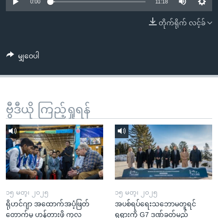
အ
0:00
11:18
သုတပဒေသာ အင်္ဂလိပ်စာ
ညွန်း
Learning English
တိုက်ရိုက် လင့်ခ်
စာမျက်နှာ
သို့
ဗွီအိုအေ လူမှုကွန်ယက်များ
ကျော်
မျှဝေပါ
ကြည့်
ရန်
ဘာသာစကားများ
ရှာဖွေ
ဗွီဒီယို ကြည့်ရှုရန်
ရန်
နေရာ
သို့
ကျော်
ရန်
၁၅ မတ္၊ ၂၀၂၅
၁၅ မတ္၊ ၂၀၂၅
ရိုဟင်ဂျာ အထောက်အပံ့ဖြတ်
အပစ်ရပ်ရေးသဘောမတူရင်
တောက်မှု ဟန့်တားဖို့ ကုလ
ရုရှားကို G7 ဒဏ်ခတ်မည်