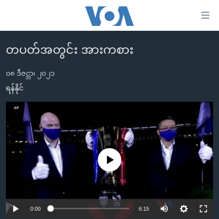
သုံး
ရ
လွယ်ကူ
တပတ်အတွင်း အားကစား
မူလစာမျက်နှာ
စေ
မြန်မာ
၀၈ ဒီဇင္ဘာ၊ ၂၀၂၁
သည့်
ကမ္ဘာ့သတင်းများ
ရန်နိုင်
Link
ဗွီဒီယို
နိုင်ငံတကာ
များ
သတင်းလွတ်လပ်ခွင့်
အမေရိကန်
ပင်မ
ရပ်ဝန်းတခု လမ်းတခု အလွန်
တရုတ်
အကြောင်းအရာ
သို့
အင်္ဂလိပ်စာလေ့လာမယ်
အစ္စရေး-ပါလက်စတိုင်း
No media source currently available
ကျော်
အပတ်စဉ်ကဏ္ဍများ
အမေရိကန်သုံးအီဒီယံ
ကြည့်
ရေဒီယိုနှင့်ရုပ်သံ အချက်အလက်များ
မကြေးမုံရဲ့ အင်္ဂလိပ်စာ
ရေဒီယို
ရန်
ပင်မ
ရေဒီယို/တီဗွီအစီအစဉ်
0:00
6:15
ရုပ်ရှင်ထဲက အင်္ဂလိပ်စာ
တီဗွီ