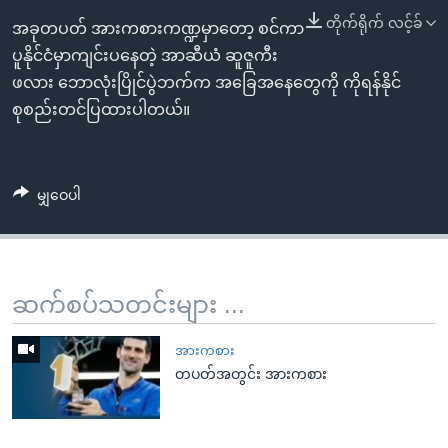
အ
သုတပဒေသာ အင်္ဂလိပ်စာ
တိုက်ရိုက် လင့်ခ်
အခုတပတ် အားကစားကဏ္ဍမှာတော့ စင်ကာ
ညွန်း
Learning English
ပူနိုင်ငံမှာကျင်းပနေတဲ့ အာဆီယံ ဆူဇူကီး
စာမျက်နှာ
ဖလား ဘောလုံးပြိုင်ပွဲဘက်က အခြေအနေတွေကို ကိုရန်နိုင်
သို့
ဗွီအိုအေ လူမှုကွန်ယက်များ
စုစည်းတင်ပြထားပါတယ်။
ကျော်
ကြည့်
ရန်
ဘာသာစကားများ
ရှာဖွေ
မျှဝေပါ
ရန်
နေရာ
သို့
ဆက်စပ်သတင်းများ ...
ကျော်
ရန်
အားကစား
တပတ်အတွင်း အားကစား