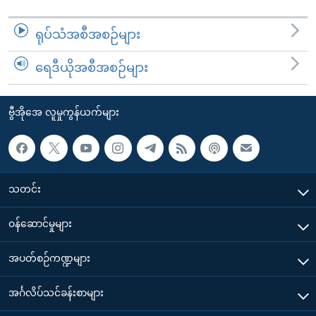
ရုပ်သံအစီအစဉ်များ
ရေဒီယိုအစီအစဉ်များ
ဗွီအိုအေ လူမှုကွန်ယက်များ
သတင်း
၀န်ဆောင်မှုများ
အပတ်စဉ်ကဏ္ဍများ
အင်္ဂလိပ်သင်ခန်းစာများ