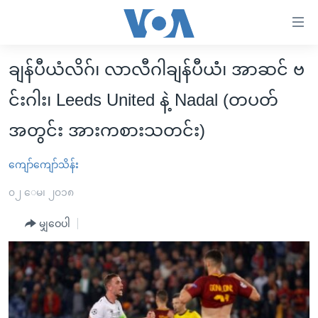
သုံး
ရ
လွယ်ကူ
ချန်ပီယံလိဂ်၊ လာလီဂါချန်ပီယံံ၊ အာဆင် ဗ
မူလစာမျက်နှာ
စေ
င်းဂါး၊ Leeds United နဲ့ Nadal (တပတ်
မြန်မာ
သည့်
ကမ္ဘာ့သတင်းများ
အတွင်း အားကစားသတင်း)
Link
ဗွီဒီယို
နိုင်ငံတကာ
များ
ကျော်ကျော်သိန်း
သတင်းလွတ်လပ်ခွင့်
အမေရိကန်
ပင်မ
၀၂ ေမ၊ ၂၀၁၈
ရပ်ဝန်းတခု လမ်းတခု အလွန်
တရုတ်
အကြောင်းအရာ
မျှဝေပါ
သို့
အင်္ဂလိပ်စာလေ့လာမယ်
အစ္စရေး-ပါလက်စတိုင်း
ကျော်
အပတ်စဉ်ကဏ္ဍများ
အမေရိကန်သုံးအီဒီယံ
ကြည့်
ရေဒီယိုနှင့်ရုပ်သံ အချက်အလက်များ
မကြေးမုံရဲ့ အင်္ဂလိပ်စာ
ရေဒီယို
ရန်
ပင်မ
ရေဒီယို/တီဗွီအစီအစဉ်
ရုပ်ရှင်ထဲက အင်္ဂလိပ်စာ
တီဗွီ