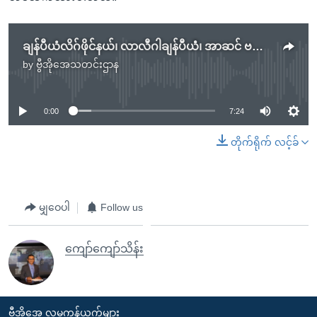
ချန်ပီယံလိဂ်ဖိုင်နယ်၊ လာလီဂါချန်ပီယံံ၊ အာဆင် ဗင်းဂါး၊ Leeds United နဲ့ Nadal (တပတ်အတွင်း အားကစားသတင်း)
by
ဗွီအိုအေသတင်းဌာန
No media source currently available
0:00
7:24
တိုက်ရိုက် လင့်ခ်
မျှဝေပါ
Follow us
ကျော်ကျော်သိန်း
ဗွီအိုအေ လူမှုကွန်ယက်များ