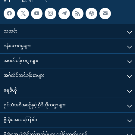
သတင်း
၀န်ဆောင်မှုများ
အပတ်စဉ်ကဏ္ဍများ
အင်္ဂလိပ်သင်ခန်းစာများ
ရေဒီယို
ရုပ်သံအစီအစဉ်နှင့် ဗွီဒီယိုကဏ္ဍများ
ဗွီအိုအေအကြောင်း
ဗွီအိုအေ မိုဘိုင်းလ်အက်ပ်များ ဒေါင်းလုတ်ယူရန်