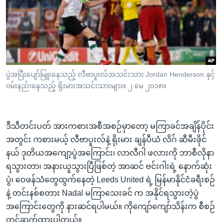
အ
သုတပဒေသာ အင်္ဂလိပ်စာ
ညွန်း
Learning English
စာမျက်နှာ
သို့
ဗွီအိုအေ လူမှုကွန်ယက်များ
ကျော်
ကြည့်
ပွဲအပြီးပျော်မြူးနေသည့် လီဗာပူးလ်အသင်းသား Jordan Henderson နှင့်
ရန်
ဝမ်းနည်းနေသည့် ရိုးမားအသင်းသားများ။ ၂ မေ ၂၀၁၈။
ဘာသာစကားများ
ရှာဖွေ
ရန်
နေရာ
ဒီသီတင်းပတ် အားကစားအစီအစဉ်မှာတော့ မကြာခင်အချိန်ပိုင်း
သို့
အတွင်း ကစားမယ့် လီဗာပူးလ်နဲ့ ရိုးမား ချန်ပီယံ လိဂ် ဆီမီးဖိုင်
ကျော်
နယ် ဒုတိယအကျော့ပွဲအကြောင်း၊ လာလီဂါ ဖလားကို ဘာစီလိုနာ
ရန်
ရသွားတာ၊ အနားယူသွားပြီဖြစ်တဲ့ အာဆင် ဗင်းဂါးရဲ့ နောက်ဆုံး
ပွဲ၊ ဝေဖန်သံတွေထွက်နေတဲ့ Leeds United ရဲ့ မြန်မာနိုင်ငံခရီးစဉ်
နဲ့ တင်းနစ်စတား Nadal မကြာသေးခင် က အနိုင်ရသွားတဲ့ပွဲ
အကြောင်းတွေကို နားဆင်ရပါမယ်။ ကိုကျော်ကျော်သိန်းက စီစဉ်
တင်ဆက်ထားပါတယ်။