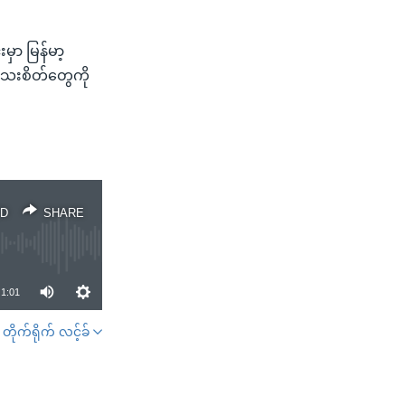
မှာ မြန်မာ့
သေးစိတ်တွေကို
D
SHARE
1:01
တိုက်ရိုက် လင့်ခ်
SHARE