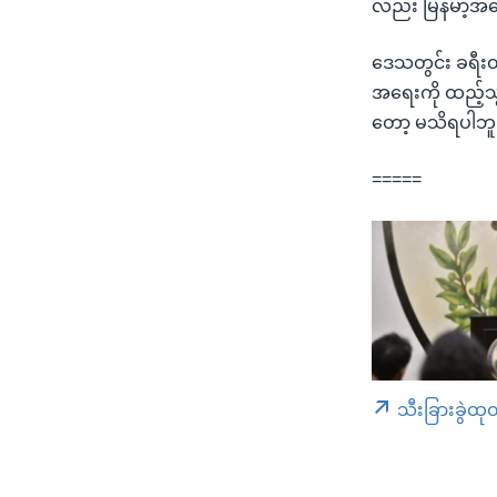
လည်း မြန်မာ့အ
ဒေသတွင်း ခရီးထွက
အရေးကို ထည့်သွ
တော့ မသိရပါဘူ
=====
သီးခြားခွဲထု