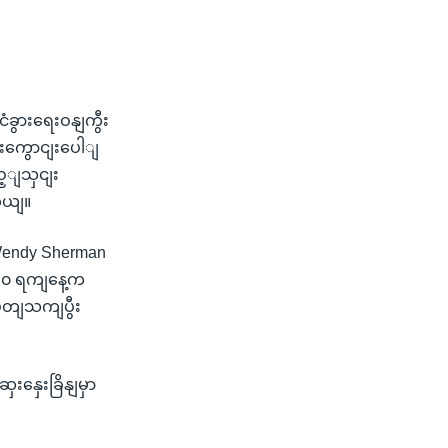
ံခွားရေးဝနျကွီး
လမျးကွောငျးပေါျ
ည့ျသှငျး
ါတယျ။
 Wendy Sherman
လ ၂၀ ရကျနေ့က
 ပတျသကျပွီး
ေးနှေးခြိနျမှာ