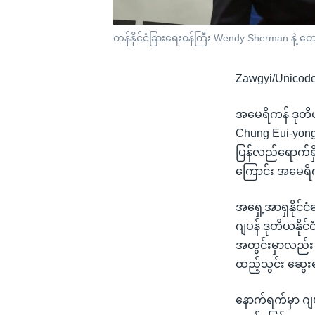
ကန်နိုင်ငံခြားရေးဝန်ကြီး Wendy Sherman နဲ့ တ
Zawgyi/Unicod
အမေရိကန် ဒုတိယန
Chung Eui-yong နဲ
ပြန်လည်ရောက်ရှိရ
ကြောင်း အမေရိက
အရှေ့အာရှနိုင်င
ဂျပန် ဒုတိယနိုင်
အတွင်းမှာလည်း 
ထည့်သွင်း ဆွေး
နောက်ရက်မှာ ဂျပန