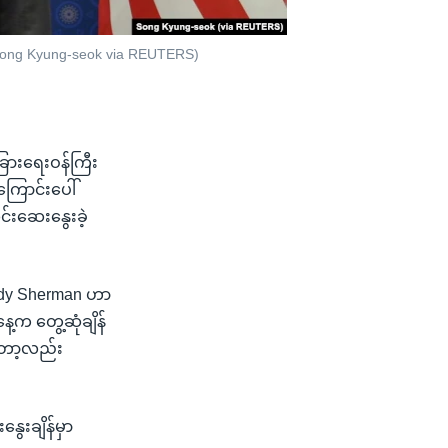
o: Song Kyung-seok via REUTERS)
ခြားရေးဝန်ကြီး
းကြောင်းပေါ်
င်းဆေးနွေးခဲ့
endy Sherman ဟာ
ေ့က တွေ့ဆုံချိန်
တော့လည်း
ွေးချိန်မှာ