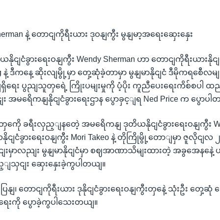
erman နဲ့ တောငျကိုရီးယား ဒုဝနျကွီး မွနျမာ့အရေးဆှေးနှေး
နိုငျငံခွားရေးဝနျကွီး Wendy Sherman ဟာ တောငျကိုရီးယားနိုငျင
ဲ့ ဒီကနေ့ ဆိုးလျမွို့မှာ တှေ့ဆုံခဲ့တာမှာ မွနျမာနိုငျငံ ဒီမိုကရစေီ
ရေး ပွညျသူတှရေဲ့ ကြိုးပမျးမှုကို ပံ့ပိုး ကူညီပေးရေးကိစ်စပါ ထ
ငျး အမရေိကနျနိုငျငံခွားရေးဌာန ပွောခှင့ျရ Ned Price က ပွောပ
ငံတှကေို ခရီးလှည့ျနတေဲ့ အမရေိကနျ ဒုတိယနိုငျငံခွားရေးဝနျကွီး
ိုငျငံခွားရေးဝနျကွီး Mori Takeo နဲ့ တိုကြိုမွို့တောျမှာ ဇူလိုငျ
ှငျးမှာလညျး မွနျမာနိုငျငံမှာ စဈအာဏာသိမျးထားတဲ့ အခွအေနနေဲ့
သှငျး ဆှေးနှေးခဲ့ကွပါတယျ။
ျ၊ တောငျကိုရီးယား ဒုနိုငျငံခွားရေးဝနျကွီးတှနေဲ့ သုံးဦး တှေ့ဆုံ ဆှ
ရေးကို ပွောခဲ့ကွပါသေးတယျ။