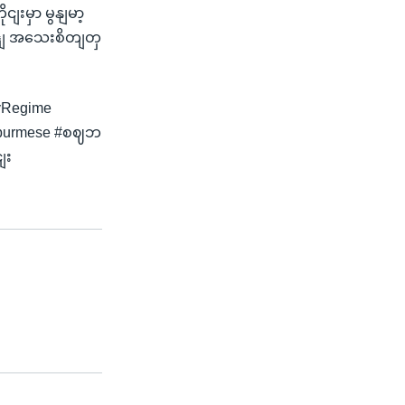
ျးမှာ မွနျမာ့
ယ့ျ အသေးစိတျတှ
yRegime
aburmese #စဈဘ
ျး