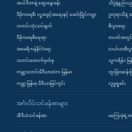
အယ်ဒီတာနဲ့ ဆွေးနွေးခန်း
သိပ္ပံနဲ့နည်း
ဒီမိုကရေစီ၊ လူ့အခွင့်အရေးနှင့် ခေတ်ပြိုင်ကမ္ဘာ
ဥတုရာသီနဲ့ 
သတင်းသုံးသပ်ချက်
စီးပွားရေး
ဒီမိုကရေစီရေးရာ
တပတ်အတွင်
အမေရိကန်နိုင်ငံရေး
လယ်ယာစီးပွ
သတင်းထောက်မှတ်စု
ယူကရိန်း၊ မြန
ကမ္ဘာ့သတင်းမီဒီယာထဲက မြန်မာ
ထူးခြားဆန်း
ကမ္ဘာ့ မြန်မာ့ မီဒီယာမြင်ကွင်း
လူမှုရှုခင်း
အင်္ဂလိပ်သင်ခန်းစာများ
အီဒီယံသင်ခန်းစာ
မကြေးမုံရဲ့အင