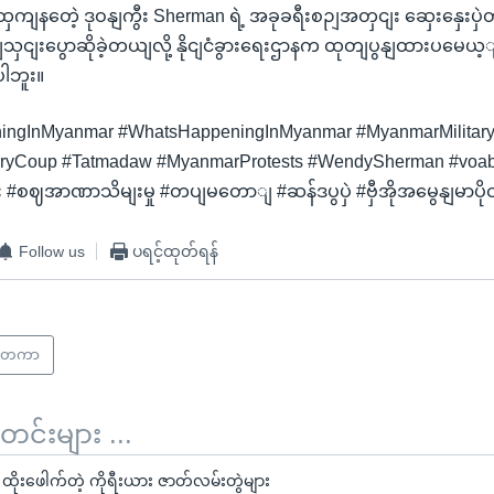
ကျနတေဲ့ ဒုဝနျကွီး Sherman ရဲ့ အခုခရီးစဉျအတှငျး ဆှေးနှေးပှဲတိုင
ှငျးပွောဆိုခဲ့တယျလို့ နိုငျငံခွားရေးဌာနက ထုတျပွနျထားပမေ
ါဘူး။
ingInMyanmar #WhatsHappeningInMyanmar #MyanmarMilitar
aryCoup #Tatmadaw #MyanmarProtests #WendySherman #vo
 #စဈအာဏာသိမျးမှု #တပျမတောျ #ဆန်ဒပွပှဲ #ဗှီအိုအမွေနျမာပိုင
Follow us
ပရင့်ထုတ်ရန်
င်ငံတကာ
်းများ ...
ိုးဖေါက်တဲ့ ကိုရီးယား ဇာတ်လမ်းတွဲများ