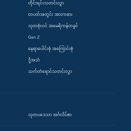
တိုင်းရင်းသတင်းလွှာ
တပတ်အတွင်း အားကစား
သုတစုံလင် အမေရိကန်တခွင်
Gen Z
နေရာပေါင်းစုံ အကြောင်းစုံ
ဒို့အသံ
သက်တံရောင်သတင်းလွှာ
သုတပဒေသာ အင်္ဂလိပ်စာ