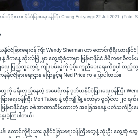
ောင်ကိုရီးယား နိုင်ငံခြားရေးဝန်ကြီး Chung Eui-yong။ 22 Juli 2021. (Fot
e
ိုင်ငံခြားရေးဝန်ကြီး Wendy Sherman ဟာ တောင်ကိုရီးယားနိုင်ငံ
့ ဒီကနေ့ ဆိုးလ်မြို့မှာ တွေ့ဆုံခဲ့တာမှာ မြန်မာနိုင်ငံ ဒီမိုကရေစီလမ်
ေး ပြည်သူတွေရဲ့ ကျိုးပမ်းမှုကို ပံ့ပိုး ကူညီပေးရေးကိစ္စပါ ထည့်သွ
န်နိုင်ငံခြားရေးဌာန ပြောခွင့်ရ Ned Price က ပြောပါတယ်။
ံတွေကို ခရီးလှည့်နေတဲ့ အမေရိကန် ဒုတိယနိုင်ငံခြားရေးဝန်ကြီး W
ငံခြားရေးဝန်ကြီး Mori Takeo နဲ့ တိုကျိုမြို့တော်မှာ ဇူလိုင်လ ၂၀ ရက်န
မြန်မာနိုင်ငံမှာ စစ်အာဏာသိမ်းထားတဲ့ အခြေအနေနဲ့ ပတ်သက်ပြီး
နွေးခဲ့ကြပါတယ်။
်၊ တောင်ကိုရီးယား ဒုနိုင်ငံခြားရေးဝန်ကြီးတွေနဲ့ သုံးဦး တွေ့ဆုံ ဆွေးန