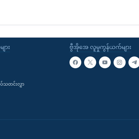
ုများ
ဗွီအိုအေ လူမှုကွန်ယက်များ
းလ်သတင်းလွှာ