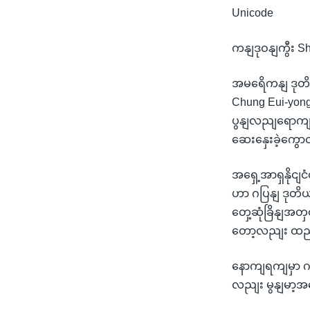
Unicode
ကနျဒုဝနျကွီး Sh
အမရေိကနျ ဒုတိယ
Chung Eui-yong န
ပွနျလညျရောကျရှိ
ဆေးနှေးခဲ့ကွော
အရှေ့အာရှနိုငျ
ဟာ ဂပြနျ ဒုတိယန
တှေ့ဆုံခြိနျအတ
တော့လညျး ထည့ျ
နောကျရကျမှာ ဂပြန
လညျး မွနျမာ့အ