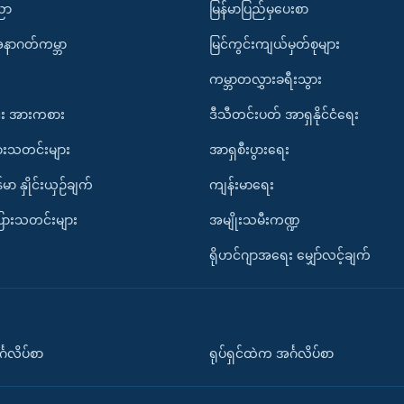
ပညာ
မြန်မာပြည်မှပေးစာ
အနာဂတ်ကမ္ဘာ
မြင်ကွင်းကျယ်မှတ်စုများ
ကမ္ဘာတလွှားခရီးသွား
း အားကစား
ဒီသီတင်းပတ် အာရှနိုင်ငံရေး
ားသတင်းများ
အာရှစီးပွားရေး
်မာ နှိုင်းယှဉ်ချက်
ကျန်းမာရေး
ပြားသတင်းများ
အမျိုးသမီးကဏ္ဍ
ရိုဟင်ဂျာအရေး မျှော်လင့်ချက်
်္ဂလိပ်စာ
ရုပ်ရှင်ထဲက အင်္ဂလိပ်စာ