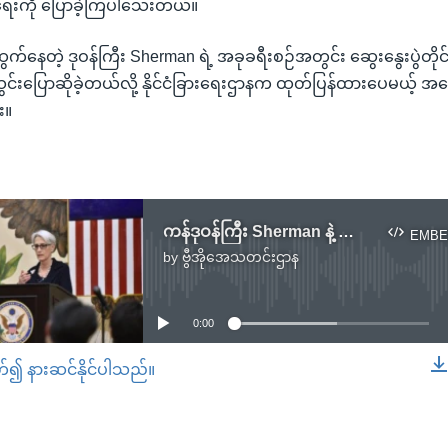
ရေးကို ပြောခဲ့ကြပါသေးတယ်။
်နေတဲ့ ဒုဝန်ကြီး Sherman ရဲ့ အခုခရီးစဉ်အတွင်း ဆွေးနွေးပွဲတိုင်း
င်းပြောဆိုခဲ့တယ်လို့ နိုင်ငံခြားရေးဌာနက ထုတ်ပြန်ထားပေမယ့် အ
း။
ကန်ဒုဝန်ကြီး Sherman နဲ့ တောင်ကိုရီးယား ဒုဝန်ကြီး မြန်မာ့အရေးဆွေးနွေး
EMBE
by
ဗွီအိုအေသတင်းဌာန
No media source currently available
0:00
တ်၍ နားဆင်နိုင်ပါသည်။
EMBED