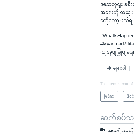
ဒသေတှငျး ခရီးထှ
အရေးကို ထည့ျသ
ကေိုတော့ မသိရပ
#WhatIsHappen
#MyanmarMilit
ကျအုပျခြုပျရေး
မျှဝေပါ
This item is part of
မြန်မာ
နို
ဆက်စပ်သတင
အမေရိကားကို ထ