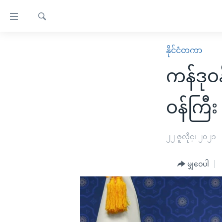
သုံး
ရ
ရှာဖွေ
လွယ်ကူ
မူလစာမျက်နှာ
နိုင်ငံတကာ
ရ
စေ
မြန်မာ
လာ
ကန်ဒုဝန
သည့်
ဒ်
ကမ္ဘာ့သတင်းများ
Link
ဗွီဒီယို
နိုင်ငံတကာ
ဝန်ကြီး
များ
သတင်းလွတ်လပ်ခွင့်
အမေရိကန်
ပင်မ
ရပ်ဝန်းတခု လမ်းတခု အလွန်
တရုတ်
၂၂ ဇူလိုင္၊ ၂၀၂၁
အကြောင်းအရာ
အင်္ဂလိပ်စာလေ့လာမယ်
အစ္စရေး-ပါလက်စတိုင်း
သို့
မျှဝေပါ
အပတ်စဉ်ကဏ္ဍများ
အမေရိကန်သုံးအီဒီယံ
ကျော်
ကြည့်
ရေဒီယိုနှင့်ရုပ်သံ အချက်အလက်များ
မကြေးမုံရဲ့ အင်္ဂလိပ်စာ
ရေဒီယို
ရန်
ရေဒီယို/တီဗွီအစီအစဉ်
ရုပ်ရှင်ထဲက အင်္ဂလိပ်စာ
တီဗွီ
ပင်မ