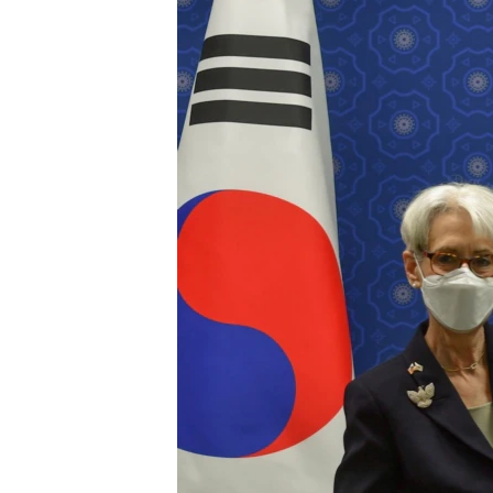
သုတပဒေသာ အင်္ဂလိပ်စာ
အ
ညွန်း
စာမျက်နှာ
သို့
ကျော်
ကြည့်
ရန်
ရှာဖွေ
ရန်
နေရာ
သို့
ကျော်
ရန်