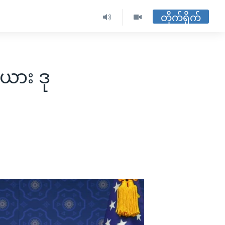
တိုက်ရိုက်
းယား ဒု