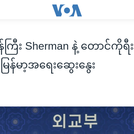
်ကြီး Sherman နဲ့ တောင်ကိုရီ
 မြန်မာ့အရေးဆွေးနွေး