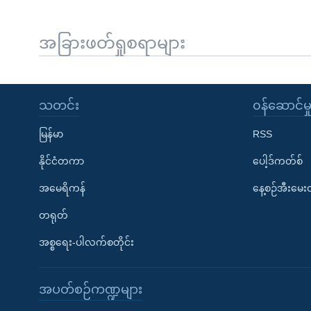
အခြားဖတ်ရှုစရာများ
သတင်း
၀န်ဆောင်မှ
မြန်မာ
RSS
နိုင်ငံတကာ
ပေါ့ဒ်ကတ်စ်
အမေရိကန်
နေ့စဉ်အီးမေ
တရုတ်
အစ္စရေး-ပါလက်စတိုင်း
အပတ်စဉ်ကဏ္ဍများ